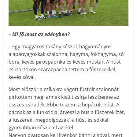
–
Mi fő most az edényben?
– Egy magyaros tokány készül, hagyományos
alapanyagokkal: szalonna, hagyma, fokhagyma, só
bors, kevés pirospaprika és kevés mustár. A húst
csütörtökön szárazpácba tettem a fűszerekkel,
kevés sóval.
Most először a csíkokra vágott füstölt szalonnát
pirítottam meg, annak kisült zsírja lesz benne az
összes zsiradék. Ebbe teszem a bepácolt húst. A
pácnak az a funkciója, átveszi a hús a fűszerek ízét,
a fűszerek „megdolgozzák” a húst és sokkal
gyorsabban készül el az étel.
Nagyon óvatosan kell ilyenkor bánni a sóval, mert