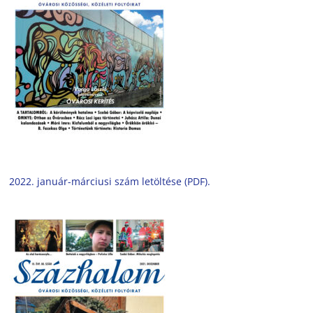
2022. január-márciusi szám letöltése (PDF).