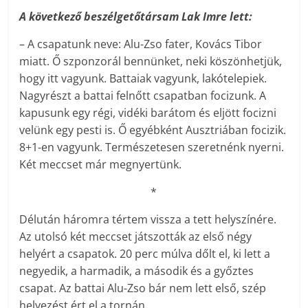
A következő beszélgetőtársam Lak Imre lett:
– A csapatunk neve: Alu-Zso fater, Kovács Tibor
miatt. Ő szponzorál bennünket, neki köszönhetjük,
hogy itt vagyunk. Battaiak vagyunk, lakótelepiek.
Nagyrészt a battai felnőtt csapatban focizunk. A
kapusunk egy régi, vidéki barátom és eljött focizni
velünk egy pesti is. Ő egyébként Ausztriában focizik.
8+1-en vagyunk. Természetesen szeretnénk nyerni.
Két meccset már megnyertünk.
*
Délután háromra tértem vissza a tett helyszínére.
Az utolsó két meccset játszották az első négy
helyért a csapatok. 20 perc múlva dőlt el, ki lett a
negyedik, a harmadik, a második és a győztes
csapat. Az battai Alu-Zso bár nem lett első, szép
helyezést ért el a tornán.