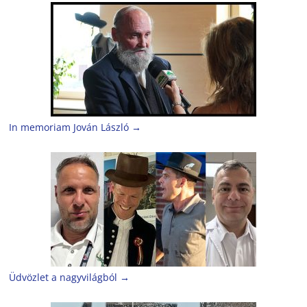
In memoriam Jován László
→
Üdvözlet a nagyvilágból
→