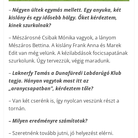
–
Négyen ültek egymás mellett. Egy anyuka, két
kislány és egy idősebb hölgy. Őket kérdeztem,
kinek szurkolnak?
– Mészárosné Csibak Mónika vagyok, a lányom
Mészáros Bettina. A kislány Frank Anna és Marek
Edit van még velünk. A kézilabdások focicsapatának
szurkolunk. Úgy tervezzük, végig maradunk.
–
Laknerfy Tamás a Dunafüredi Labdarúgó Klub
tagja. Hányan vagytok most itt az
„aranycsapatban”, kérdeztem tőle?
– Van két cserénk is, így nyolcan veszünk részt a
tornán.
– Milyen eredményre számítotok?
– Szeretnénk tovább jutni, jó helyezést elérni.