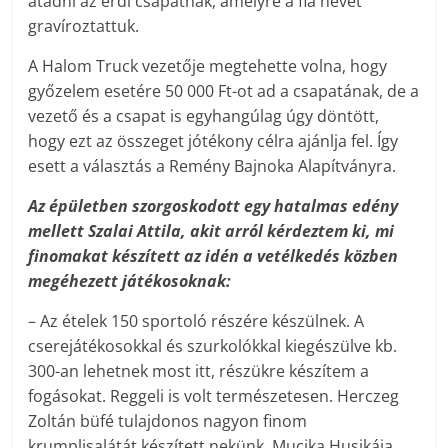
átadni az érdi csapatnak, amelyre a fia nevét
gravíroztattuk.
A Halom Truck vezetője megtehette volna, hogy
győzelem esetére 50 000 Ft-ot ad a csapatának, de a
vezető és a csapat is egyhangúlag úgy döntött,
hogy ezt az összeget jótékony célra ajánlja fel. Így
esett a választás a Remény Bajnoka Alapítványra.
Az épületben szorgoskodott egy hatalmas edény
mellett Szalai Attila, akit arról kérdeztem ki, mi
finomakat készített az idén a vetélkedés közben
megéhezett játékosoknak:
– Az ételek 150 sportoló részére készülnek. A
cserejátékosokkal és szurkolókkal kiegészülve kb.
300-an lehetnek most itt, részükre készítem a
fogásokat. Reggeli is volt természetesen. Herczeg
Zoltán büfé tulajdonos nagyon finom
krumplisalátát készített nekünk. Mucika Husikája