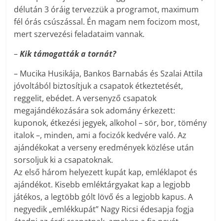
délután 3 óráig tervezzük a programot, maximum
fél órás csúszással. Én magam nem focizom most,
mert szervezési feladataim vannak.
–
Kik támogatták a tornát?
– Mucika Husikája, Bankos Barnabás és Szalai Attila
jóvoltából biztosítjuk a csapatok étkeztetését,
reggelit, ebédet. A versenyző csapatok
megajándékozására sok adomány érkezett:
kuponok, étkezési jegyek, alkohol – sör, bor, tömény
italok –, minden, ami a focizók kedvére való. Az
ajándékokat a verseny eredmények közlése után
sorsoljuk ki a csapatoknak.
Az első három helyezett kupát kap, emléklapot és
ajándékot. Kisebb emléktárgyakat kap a legjobb
játékos, a legtöbb gólt lövő és a legjobb kapus. A
negyedik „emlékkupát” Nagy Ricsi édesapja fogja