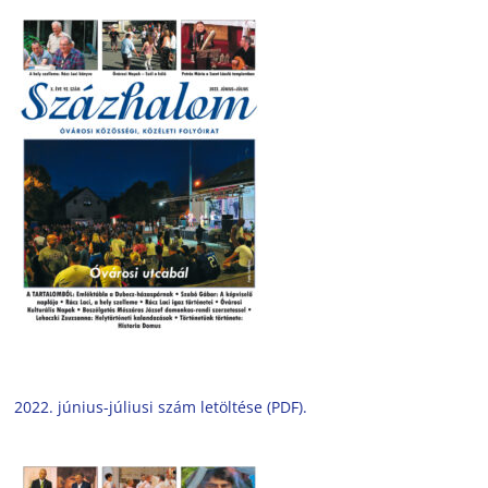
2022. június-júliusi szám letöltése (PDF).