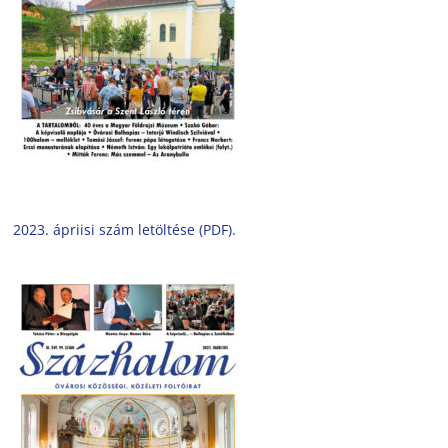
2023. ápriisi szám letöltése (PDF).