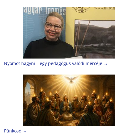
Nyomot hagyni – egy pedagógus valódi mércéje
→
Pünkösd
→