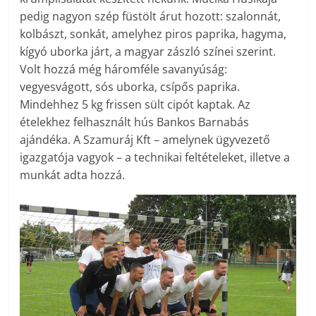
pedig nagyon szép füstölt árut hozott: szalonnát,
kolbászt, sonkát, amelyhez piros paprika, hagyma,
kígyó uborka járt, a magyar zászló színei szerint.
Volt hozzá még háromféle savanyúság:
vegyesvágott, sós uborka, csípős paprika.
Mindehhez 5 kg frissen sült cipót kaptak. Az
ételekhez felhasznált hús Bankos Barnabás
ajándéka. A Szamuráj Kft – amelynek ügyvezető
igazgatója vagyok – a technikai feltételeket, illetve a
munkát adta hozzá.