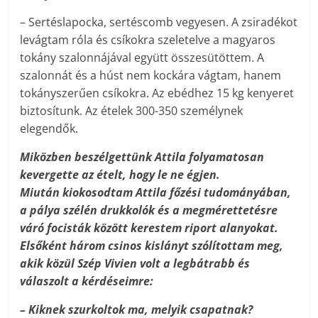
– Sertéslapocka, sertéscomb vegyesen. A zsiradékot
levágtam róla és csíkokra szeletelve a magyaros
tokány szalonnájával együtt összesütöttem. A
szalonnát és a húst nem kockára vágtam, hanem
tokányszerűen csíkokra. Az ebédhez 15 kg kenyeret
biztosítunk. Az ételek 300-350 személynek
elegendők.
Miközben beszélgettünk Attila folyamatosan
kevergette az ételt, hogy le ne égjen.
Miután kiokosodtam Attila főzési tudományában,
a pálya szélén drukkolók és a megmérettetésre
váró focisták között kerestem riport alanyokat.
Elsőként három csinos kislányt szólítottam meg,
akik közül Szép Vivien volt a legbátrabb és
válaszolt a kérdéseimre:
– Kiknek szurkoltok ma, melyik csapatnak?