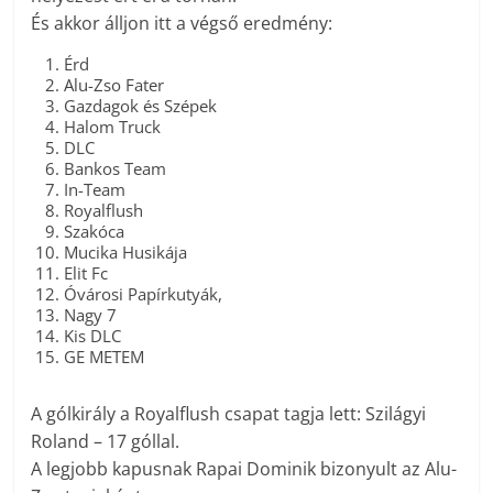
És akkor álljon itt a végső eredmény:
Érd
Alu-Zso Fater
Gazdagok és Szépek
Halom Truck
DLC
Bankos Team
In-Team
Royalflush
Szakóca
Mucika Husikája
Elit Fc
Óvárosi Papírkutyák,
Nagy 7
Kis DLC
GE METEM
A gólkirály a Royalflush csapat tagja lett: Szilágyi
Roland – 17 góllal.
A legjobb kapusnak Rapai Dominik bizonyult az Alu-