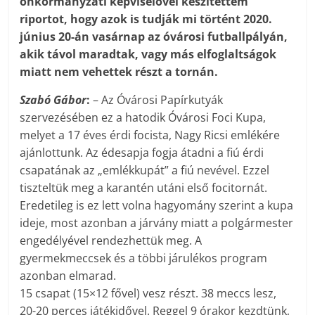
önkormányzati képviselővel készítettem
riportot, hogy azok is tudják mi történt 2020.
június 20-án vasárnap az óvárosi futballpályán,
akik távol maradtak, vagy más elfoglaltságok
miatt nem vehettek részt a tornán.
Szabó
Gábor
:
– Az Óvárosi Papírkutyák
szervezésében ez a hatodik Óvárosi Foci Kupa,
melyet a 17 éves érdi focista, Nagy Ricsi emlékére
ajánlottunk. Az édesapja fogja átadni a fiú érdi
csapatának az „emlékkupát” a fiú nevével. Ezzel
tiszteltük meg a karantén utáni első focitornát.
Eredetileg is ez lett volna hagyomány szerint a kupa
ideje, most azonban a járvány miatt a polgármester
engedélyével rendezhettük meg. A
gyermekmeccsek és a többi járulékos program
azonban elmarad.
15 csapat (15×12 fővel) vesz részt. 38 meccs lesz,
20-20 perces játékidővel. Reggel 9 órakor kezdtünk,