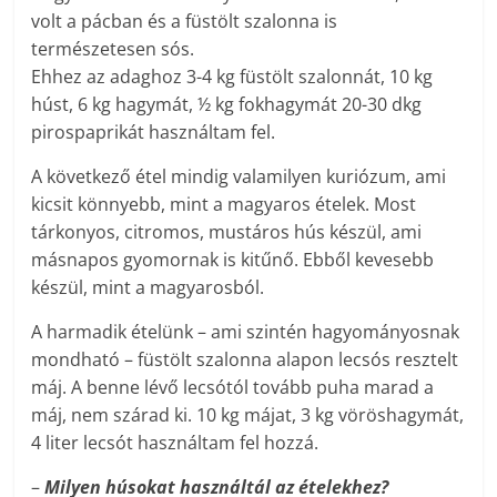
volt a pácban és a füstölt szalonna is
természetesen sós.
Ehhez az adaghoz 3-4 kg füstölt szalonnát, 10 kg
húst, 6 kg hagymát, ½ kg fokhagymát 20-30 dkg
pirospaprikát használtam fel.
A következő étel mindig valamilyen kuriózum, ami
kicsit könnyebb, mint a magyaros ételek. Most
tárkonyos, citromos, mustáros hús készül, ami
másnapos gyomornak is kitűnő. Ebből kevesebb
készül, mint a magyarosból.
A harmadik ételünk – ami szintén hagyományosnak
mondható – füstölt szalonna alapon lecsós resztelt
máj. A benne lévő lecsótól tovább puha marad a
máj, nem szárad ki. 10 kg májat, 3 kg vöröshagymát,
4 liter lecsót használtam fel hozzá.
–
Milyen húsokat használtál az ételekhez?