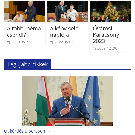
A többi néma
A képviselő
Óvárosi
csend!?
naplója
Karácsony
2023
2018.05.22.
2022.05.02.
2023.12.20.
Legújabb cikkek
Öt kérdés 5 percben
→