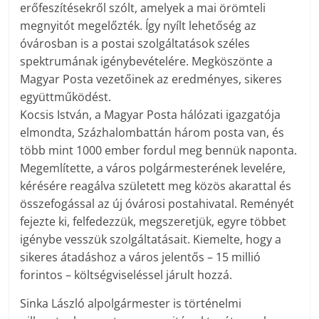
erőfeszítésekről szólt, amelyek a mai örömteli
megnyitót megelőzték. Így nyílt lehetőség az
óvárosban is a postai szolgáltatások széles
spektrumának igénybevételére. Megköszönte a
Magyar Posta vezetőinek az eredményes, sikeres
együttműködést.
Kocsis István, a Magyar Posta hálózati igazgatója
elmondta, Százhalombattán három posta van, és
több mint 1000 ember fordul meg bennük naponta.
Megemlítette, a város polgármesterének levelére,
kérésére reagálva született meg közös akarattal és
összefogással az új óvárosi postahivatal. Reményét
fejezte ki, felfedezzük, megszeretjük, egyre többet
igénybe vesszük szolgáltatásait. Kiemelte, hogy a
sikeres átadáshoz a város jelentős – 15 millió
forintos – költségviseléssel járult hozzá.
Sinka László alpolgármester is történelmi