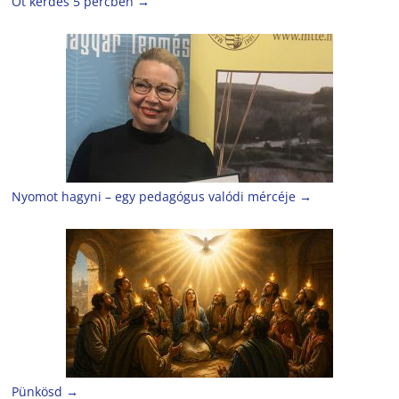
Öt kérdés 5 percben
→
Nyomot hagyni – egy pedagógus valódi mércéje
→
Pünkösd
→