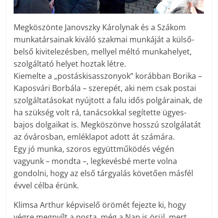
Megköszönte Janovszky Károlynak és a Szákom
munkatársainak kiváló szakmai munkáját a külső-
belső kivitelezésben, mellyel méltó munkahelyet,
szolgáltató helyet hoztak létre.
Kiemelte a „postáskisasszonyok” korábban Borika –
Kaposvári Borbála – szerepét, aki nem csak postai
szolgáltatásokat nyújtott a falu idős polgárainak, de
ha szükség volt rá, tanácsokkal segítette ügyes-
bajos dolgaikat is. Megköszönve hosszú szolgálatát
az óvárosban, emléklapot adott át számára.
Egy jó munka, szoros együttműködés végén
vagyunk – mondta –, legkevésbé merte volna
gondolni, hogy az első tárgyalás követően másfél
évvel célba érünk.
Klimsa Arthur képviselő örömét fejezte ki, hogy
végre megnyílt a posta, még a Nap is örül, mert