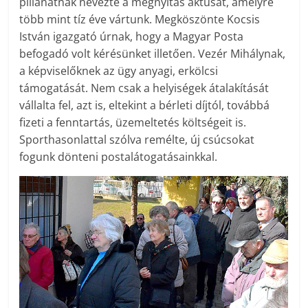
pillanatnak nevezte a megnyitás aktusát, amelyre
több mint tíz éve vártunk. Megköszönte Kocsis
István igazgató úrnak, hogy a Magyar Posta
befogadó volt kérésünket illetően. Vezér Mihálynak,
a képviselőknek az ügy anyagi, erkölcsi
támogatását. Nem csak a helyiségek átalakítását
vállalta fel, azt is, eltekint a bérleti díjtól, továbbá
fizeti a fenntartás, üzemeltetés költségeit is.
Sporthasonlattal szólva remélte, új csúcsokat
fogunk dönteni postalátogatásainkkal.