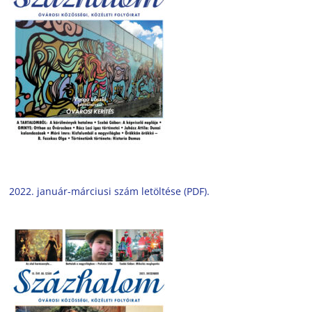
2022. január-márciusi szám letöltése (PDF).