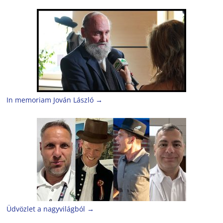
In memoriam Jován László
→
Üdvözlet a nagyvilágból
→