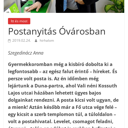
Itt és most
Postanyitás Óvárosban
2019.02.24.
hirhalom
Szegedinácz Anna
Gyermekkoromban még a kisbíró dobolta ki a
legfontosabb – az egész falut érintő – híreket. És
persze volt posta is. Az én időmben még
lejártunk a Duna-partra, ahol Vali néni Kossuth
Lajos utcai házában lehetett ügyes bajos
dolgainkat rendezni. A posta kicsi volt ugyan, de
a mienk! Aztán később már a Fő utca vége felé –
egy kicsit a szerb templomon túl, a túloldalon –
volt a postahivatal. Levelet, csomagot feladni,