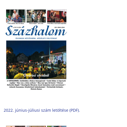
2022. június-júliusi szám letöltése (PDF).