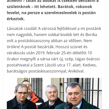
átvenni – talán az adókat is csekken befizetni a
szüleinknek – itt lehetett. Barátok, rokonok
levelei, na persze a szerelmeslevelek is postán
érkeztek.
Lássatok csodát! A várossá fejlődéssel a mi postánk
nem nagyobb, hanem sokkal kisebb lett és Borika
volt a postáskisasszony abban az időben. Nem
örökre! A postát bezárták. Hosszú szünet és
várakozás után 2019. február 25-én délelőtt 10
órakor megnyílt a várva várt új, szép, tágas óvárosi
postahivatal a Szent László utca 17. alatt. Kedves,
barátságos postáskisasszonnyal, Anikóval.