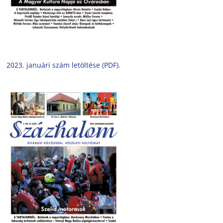
2023. januári szám letöltése (PDF).