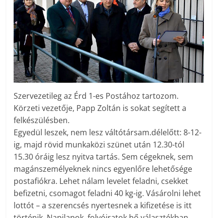
Szervezetileg az Érd 1-es Postához tartozom.
Körzeti vezetője, Papp Zoltán is sokat segített a
felkészülésben.
Egyedül leszek, nem lesz váltótársam.délelőtt: 8-12-
ig, majd rövid munkaközi szünet után 12.30-tól
15.30 óráig lesz nyitva tartás. Sem cégeknek, sem
magánszemélyeknek nincs egyenlőre lehetősége
postafiókra. Lehet nálam levelet feladni, csekket
befizetni, csomagot feladni 40 kg-ig. Vásárolni lehet
lottót – a szerencsés nyertesnek a kifizetése is itt
történik. Napilapok, folyóiratok bő választékban