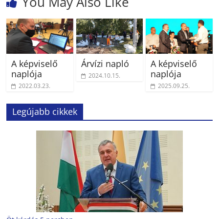
You May Also Like
A képviselő
Árvízi napló
A képviselő
naplója
naplója
2024.10.15.
2022.03.23.
2025.09.25.
Legújabb cikkek