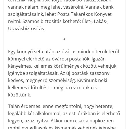
vannak nálam, meg lehet vásárolni. Vannak banki
szolgáltatásaink, lehet Posta Takarékos Könyvet
nyitni. Számos biztosítás köthető: Élet-, Lakás-,
Utazásbiztosítás.
*
Egy könnyű séta után az óváros minden területéről
könnyel elérhető az óvárosi postafiók. Igazán
kényelmes, kellemes körülmények között vehetjük
igénybe szolgáltatásait. Az új postáskisasszony
kedves, megnyerő személyiség. Kívánunk neki
kellemes időtöltést – még ha ez munka is –
közöttünk.
Talán érdemes lenne megfontolni, hogy hetente,
legalább két alkalommal, az esti órákban is elérhető
legyen, azaz nyitva. Akkor nem csak a napközben
mobil nyugdíjasok és kismamák vehetnék igénybe