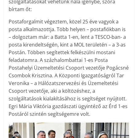
szolgáltatásokat vehetünk nála igénybe, szóra
bírtam őt:
Postaforgalmit végeztem, közel 25 éve vagyok a
posta alkalmazottja. Több helyen – postafiókban is
– dolgoztam már: a Batta 1-en, lent a TESCO-ban- a
posta kirendeltségén, kint a MOL területén – a 3-as
Postán. Többen segítettek felkészülni mostani
feladatomra. A százhalombattai 1-es Posta
Postahelyi Üzemeltetési Csoport vezetője Pogácsné
Csombok Krisztina. A Központi Igazgatóságról Tar
Veronika – a Hálózatszervezési és Üzemeltetési
Csoport vezetője, aki a költözéshez, a
szolgáltatások kialakításához is segítséget nyújtott.
Egri Mária Viktória gazdászati ügyintéző az Érd 1-es
Postáról szintén segítségemre volt.