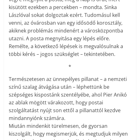
kisütött ezekben a percekben – mondta. Sinka
Lászlóval sokat dolgoztak ezért. Tudomásul kell
venni, az óvárosban van egy idősödő korosztály,
akiknek problémás mindenért a városközpontba
utazni. A posta megnyitása egy lépés előre.
Remélte, a következő lépések is megvalósulnak a
többi kérés – jogos szükséglet – tekintetében.
*
Természetesen az ünnepélyes pillanat – a nemzeti
színű szalag átvágása után – léphettünk be
szépséges kispostánk szentélyébe, ahol Pier Anikó
az ablak mögött várakozott, hogy postai
szolgáltatást nyújt son ettől a pillanattól kezdve
mindannyiónk számára.
Miután mindenkit türelmesen, de gyorsan
kiszolgált, hogy megismerjük, és megtudjuk milyen