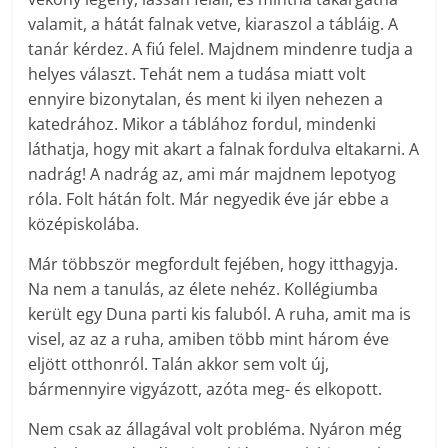
valamit, a hátát falnak vetve, kiaraszol a tábláig. A
tanár kérdez. A fiú felel. Majdnem mindenre tudja a
helyes választ. Tehát nem a tudása miatt volt
ennyire bizonytalan, és ment ki ilyen nehezen a
katedrához. Mikor a táblához fordul, mindenki
láthatja, hogy mit akart a falnak fordulva eltakarni. A
nadrág! A nadrág az, ami már majdnem lepotyog
róla. Folt hátán folt. Már negyedik éve jár ebbe a
középiskolába.
Már többször megfordult fejében, hogy itthagyja.
Na nem a tanulás, az élete nehéz. Kollégiumba
került egy Duna parti kis faluból. A ruha, amit ma is
visel, az az a ruha, amiben több mint három éve
eljött otthonról. Talán akkor sem volt új,
bármennyire vigyázott, azóta meg- és elkopott.
Nem csak az állagával volt probléma. Nyáron még