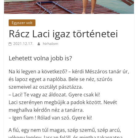
Egyszer volt
Rácz Laci igaz történetei
2021.12.17.
hirhalom
Lehetett volna jobb is?
Na ki legyen a következő? – kérdi Mészáros tanár úr,
és lapoz egyet a naplóba. Bele se néz, szúrós
szemeivel az osztályt pásztázza.
– Laci! Te vagy az áldozat. Gyere csak ki!
Laci szerényen megbújik a padok között. Nevét
meghallva kérdőn néz a tanárra.
– Igen fiam ! Rólad van szó. Gyere ki!
A fiú, egy nem túl magas, szép szemű, szép arcú,
vékony legény, lassan feláll, és mintha takargatna