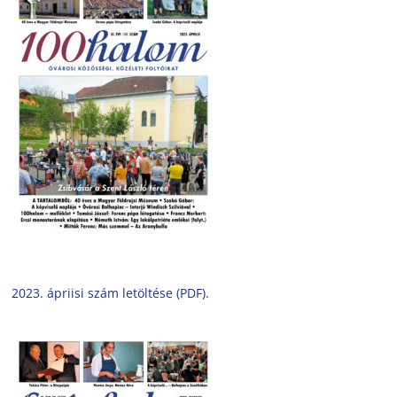
2023. ápriisi szám letöltése (PDF).