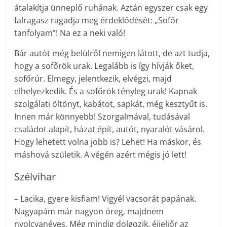
átalakítja ünneplő ruhának. Aztán egyszer csak egy
falragasz ragadja meg érdeklődését: „Sofőr
tanfolyam”! Na ez a neki való!
Bár autót még belülről nemigen látott, de azt tudja,
hogy a sofőrök urak. Legalább is így hívják őket,
sofőrúr. Elmegy, jelentkezik, elvégzi, majd
elhelyezkedik. És a sofőrök tényleg urak! Kapnak
szolgálati öltönyt, kabátot, sapkát, még kesztyűt is.
Innen már könnyebb! Szorgalmával, tudásával
családot alapít, házat épít, autót, nyaralót vásárol.
Hogy lehetett volna jobb is? Lehet! Ha máskor, és
máshová születik. A végén azért mégis jó lett!
Szélvihar
– Lacika, gyere kisfiam! Vigyél vacsorát papának.
Nagyapám már nagyon öreg, majdnem
nyolcvanéves. Még mindig dolgozik, éjjeliőr az