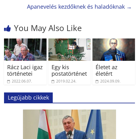
Apanevelés kezdőknek és haladóknak
→
You May Also Like
Rácz Laci igaz
Egy kis
Életet az
történetei
postatörténet
életért
2022.06.07.
2019.02.24.
2024.09.09.
Legújabb cikkek