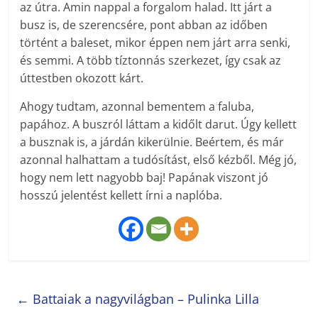
az útra. Amin nappal a forgalom halad. Itt járt a
busz is, de szerencsére, pont abban az időben
történt a baleset, mikor éppen nem járt arra senki,
és semmi. A több tíztonnás szerkezet, így csak az
úttestben okozott kárt.
Ahogy tudtam, azonnal bementem a faluba,
papához. A buszról láttam a kidőlt darut. Úgy kellett
a busznak is, a járdán kikerülnie. Beértem, és már
azonnal halhattam a tudósítást, első kézből. Még jó,
hogy nem lett nagyobb baj! Papának viszont jó
hosszú jelentést kellett írni a naplóba.
←
Battaiak a nagyvilágban – Pulinka Lilla