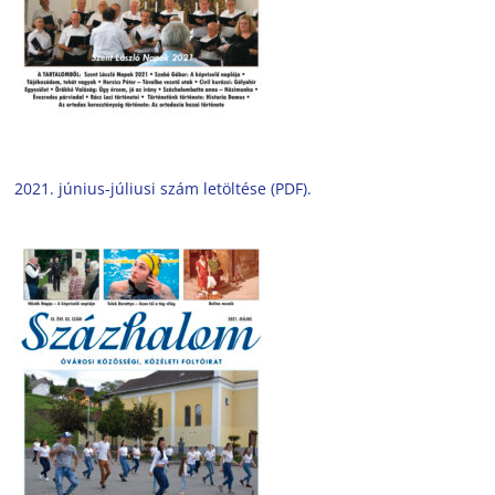
2021. június-júliusi szám letöltése (PDF).