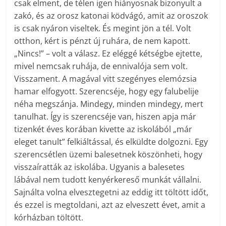
csak elment, de télen igen hiányosnak bizonyult a
zakó, és az orosz katonai ködvágó, amit az oroszok
is csak nyáron viseltek. És megint jön a tél. Volt
otthon, kért is pénzt új ruhára, de nem kapott.
„Nincs!” – volt a válasz. Ez eléggé kétségbe ejtette,
mivel nemcsak ruhája, de ennivalója sem volt.
Visszament. A magával vitt szegényes elemózsia
hamar elfogyott. Szerencséje, hogy egy falubelije
néha megszánja. Mindegy, minden mindegy, mert
tanulhat. Így is szerencséje van, hiszen apja már
tizenkét éves korában kivette az iskolából „már
eleget tanult” felkiáltással, és elküldte dolgozni. Egy
szerencsétlen üzemi balesetnek köszönheti, hogy
visszaíratták az iskolába. Ugyanis a balesetes
lábával nem tudott kenyérkereső munkát vállalni.
Sajnálta volna elvesztegetni az eddig itt töltött időt,
és ezzel is megtoldani, azt az elveszett évet, amit a
kórházban töltött.