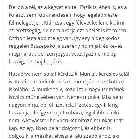
De jön a tél, az a kegyetlen tél. Fázik is, éhes is, és a
koleszt sem fűtik rendesen, hogy legalább este
felmelegedjen. Már csak egy félévet kellene kibírni
az érettségiig, de nem akarja ezt a telet is itt tölteni.
Otthon legalább meleg van. Így egy hideg ködös
reggelen összepakolja szerény holmiját, és kevés
megmaradt pénzén jegyet vesz. Igaz nem elég
hazáig, de majd tujázik.
Hazaérve nem sokat kérdezik. Munkát keres és talál
is. Később mindenkinek azt mondják: elszökött az
iskolából. A munkahely, közeli falu nagyüzemének,
kovács műhelyében van. Nehéz munka, lába sem
nagyon bírja, de jól fizetnek. Fizetést egy fillérig
hazaadja, de így sem jut ruhára, legalábbis neki
nem. A kovácsműhelyben két öltöző munkaruhát
kap. Az egyikben bejár dolgozni, és ebben is
dolgozik, a másikat elviszi a falu szabójához, aki