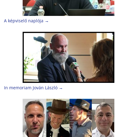
A képviselő naplója
→
In memoriam Jován László
→