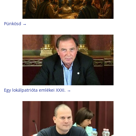
Pünkösd
→
Egy lokálpatrióta emlékei XXXI.
→