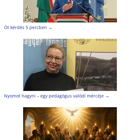
Öt kérdés 5 percben
→
Nyomot hagyni – egy pedagógus valódi mércéje
→