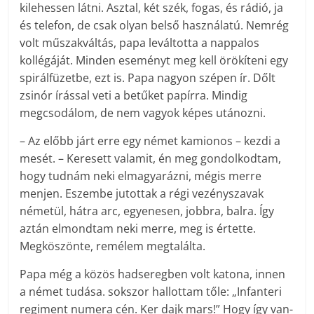
kilehessen látni. Asztal, két szék, fogas, és rádió, ja
és telefon, de csak olyan belső használatú. Nemrég
volt műszakváltás, papa leváltotta a nappalos
kollégáját. Minden eseményt meg kell örökíteni egy
spirálfüzetbe, ezt is. Papa nagyon szépen ír. Dőlt
zsinór írással veti a betűket papírra. Mindig
megcsodálom, de nem vagyok képes utánozni.
– Az előbb járt erre egy német kamionos – kezdi a
mesét. – Keresett valamit, én meg gondolkodtam,
hogy tudnám neki elmagyarázni, mégis merre
menjen. Eszembe jutottak a régi vezényszavak
németül, hátra arc, egyenesen, jobbra, balra. Így
aztán elmondtam neki merre, meg is értette.
Megköszönte, remélem megtalálta.
Papa még a közös hadseregben volt katona, innen
a német tudása. sokszor hallottam tőle: „Infanteri
regiment numera cén. Ker dajk mars!” Hogy így van-