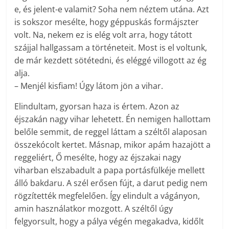
e, és jelent-e valamit? Soha nem néztem utána. Azt
is sokszor mesélte, hogy géppuskás formájszter
volt. Na, nekem ez is elég volt arra, hogy tátott
szájjal hallgassam a történeteit. Most is el voltunk,
de már kezdett sötétedni, és eléggé villogott az ég
alja.
– Menjél kisfiam! Úgy látom jön a vihar.
Elindultam, gyorsan haza is értem. Azon az
éjszakán nagy vihar lehetett. Én nemigen hallottam
belőle semmit, de reggel láttam a széltől alaposan
összekócolt kertet. Másnap, mikor apám hazajött a
reggeliért, Ő mesélte, hogy az éjszakai nagy
viharban elszabadult a papa portásfülkéje mellett
álló bakdaru. A szél erősen fújt, a darut pedig nem
rögzítették megfelelően. Így elindult a vágányon,
amin használatkor mozgott. A széltől úgy
felgyorsult, hogy a pálya végén megakadva, kidőlt