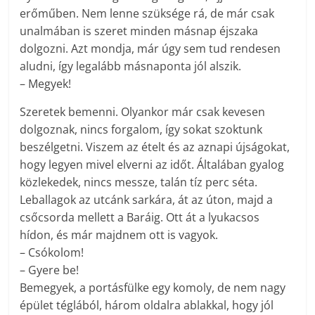
erőműben. Nem lenne szüksége rá, de már csak
unalmában is szeret minden másnap éjszaka
dolgozni. Azt mondja, már úgy sem tud rendesen
aludni, így legalább másnaponta jól alszik.
– Megyek!
Szeretek bemenni. Olyankor már csak kevesen
dolgoznak, nincs forgalom, így sokat szoktunk
beszélgetni. Viszem az ételt és az aznapi újságokat,
hogy legyen mivel elverni az időt. Általában gyalog
közlekedek, nincs messze, talán tíz perc séta.
Leballagok az utcánk sarkára, át az úton, majd a
csőcsorda mellett a Baráig. Ott át a lyukacsos
hídon, és már majdnem ott is vagyok.
– Csókolom!
– Gyere be!
Bemegyek, a portásfülke egy komoly, de nem nagy
épület téglából, három oldalra ablakkal, hogy jól