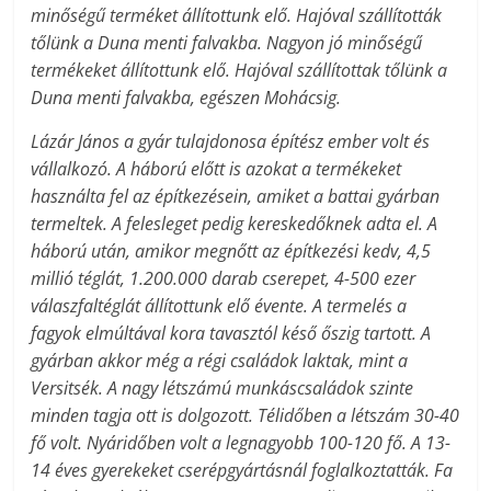
minőségű terméket állítottunk elő. Hajóval szállították
tőlünk a Duna menti falvakba. Nagyon jó minőségű
termékeket állítottunk elő. Hajóval szállítottak tőlünk a
Duna menti falvakba, egészen Mohácsig.
Lázár János a gyár tulajdonosa építész ember volt és
vállalkozó. A háború előtt is azokat a termékeket
használta fel az építkezésein, amiket a battai gyárban
termeltek. A felesleget pedig kereskedőknek adta el. A
háború után, amikor megnőtt az építkezési kedv, 4,5
millió téglát, 1.200.000 darab cserepet, 4-500 ezer
válaszfaltéglát állítottunk elő évente. A termelés a
fagyok elmúltával kora tavasztól késő őszig tartott. A
gyárban akkor még a régi családok laktak, mint a
Versitsék. A nagy létszámú munkáscsaládok szinte
minden tagja ott is dolgozott. Télidőben a létszám 30-40
fő volt. Nyáridőben volt a legnagyobb 100-120 fő. A 13-
14 éves gyerekeket cserépgyártásnál foglalkoztatták. Fa