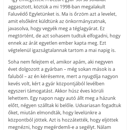
aggasztott, köztük a mi 1998-ban megalakult
Faluvédő Egyletünket is. Ma is őrzöm azt a levelet,
amit elsőként küldtünk az önkormányzatnak,
javasolva, hogy vegyék meg a téglagyárat. Ez
megtörtént, de azt sohasem tudtuk elfogadni, hogy
ennek az árát egyetlen ember kapta meg. Ezt
végtelenül igazságtalannak tartom a mai napig is.
Soha nem felejtem el, amikor apám, aki negyven
évet dolgozott a gyárban – még sokan mások is a
faluból – az én kérésemre, mert a nyugdíja nagyon
kevés volt, kért a gyár központjából levélben
egyszeri támogatást. Akkor húsz éves körüli
lehettem. Egy napon nagy autó állt meg a házunk
előtt, négyen szálltak ki belőle. Udvariasan fogadtuk
őket, miután elmondták, hogy levelünkre a
központból jöttek. Azt is hozzátették, hogy eljöttek
megnézni, hogy megérdemli-e a segélyt. Nálam