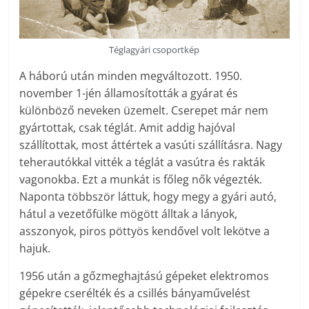
Téglagyári csoportkép
A háború után minden megváltozott. 1950.
november 1-jén államosították a gyárat és
különböző neveken üzemelt. Cserepet már nem
gyártottak, csak téglát. Amit addig hajóval
szállítottak, most áttértek a vasúti szállításra. Nagy
teherautókkal vitték a téglát a vasútra és rakták
vagonokba. Ezt a munkát is főleg nők végezték.
Naponta többször láttuk, hogy megy a gyári autó,
hátul a vezetőfülke mögött álltak a lányok,
asszonyok, piros pöttyös kendővel volt lekötve a
hajuk.
1956 után a gőzmeghajtású gépeket elektromos
gépekre cserélték és a csillés bányaművelést