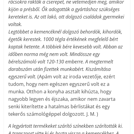
rácsokra rakták a cserepet, ne vetemedjen meg, amikor
kijön a présből. Ők adogatták a gyártáshoz szükséges
kereteket is. Az ott lakó, ott dolgozó családok gyermekei
voltak.
Legtöbbet a kemencéknél dolgozó behordók, kihordók,
égetők kerestek. 1000 tégla értékének megfelelő bért
kaptak hetente. A többiek bére kevesebb volt. Abban az
időben norma még nem volt. Mindössze egy
bérelszámoló volt 120-130 emberre. A megtermelt
darabszám után fizettek munkabért. Kiszámítása
egyszerű volt.
(Apám volt az iroda vezetője, ezért
tudom, hogy nem egészen egyszerű volt ez a
munka. Otthon a konyha asztalt kihúzta, hogy
nagyobb legyen és éjszaka, amikor nem zavarta
senki kiterítette a hatalmas bérlistákat és egy
tekerős számológéppel dolgozott. J. M. )
A legyártott termékeket szárító színekben szárították ki.
A transzport vitte ki és hozta vissza a kemencékhez. A