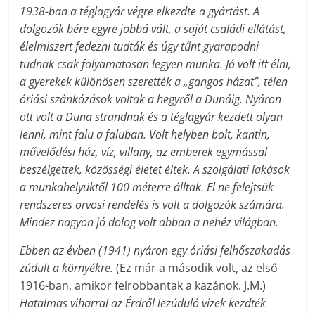
1938-ban a téglagyár végre elkezdte a gyártást. A
dolgozók bére egyre jobbá vált, a saját családi ellátást,
élelmiszert fedezni tudták és úgy tűnt gyarapodni
tudnak csak folyamatosan legyen munka. Jó volt itt élni,
a gyerekek különösen szerették a „gangos házat”, télen
óriási szánkózások voltak a hegyről a Dunáig. Nyáron
ott volt a Duna strandnak és a téglagyár kezdett olyan
lenni, mint falu a faluban. Volt helyben bolt, kantin,
művelődési ház, víz, villany, az emberek egymással
beszélgettek, közösségi életet éltek. A szolgálati lakások
a munkahelyüktől 100 méterre álltak. El ne felejtsük
rendszeres orvosi rendelés is volt a dolgozók számára.
Mindez nagyon jó dolog volt abban a nehéz világban.
Ebben az évben (1941) nyáron egy óriási felhőszakadás
zúdult a környékre.
(Ez már a második volt, az első
1916-ban, amikor felrobbantak a kazánok. J.M.)
Hatalmas viharral az Érdről lezúduló vizek kezdték