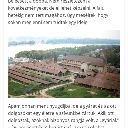
beleesett a dobba. Nem részletezem a
következményeket de el lehet képzelni. A falu
hetekig nem tért magához, úgy mesélték, hogy
sokan még enni sem tudtak egy ideig.
Apám onnan ment nyugdíjba, de a gyárat és az ott
dolgozókat egy életre a szívünkbe zártuk. Akik ott
dolgoztak, azoknak bizonyos rangja volt, a „gyáriak”
– így emlegették. A bezárt gyár sorsa sokakat