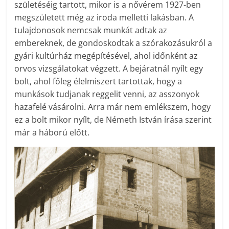
születéséig tartott, mikor is a nővérem 1927-ben
megszületett még az iroda melletti lakásban. A
tulajdonosok nemcsak munkát adtak az
embereknek, de gondoskodtak a szórakozásukról a
gyári kultúrház megépítésével, ahol időnként az
orvos vizsgálatokat végzett. A bejáratnál nyílt egy
bolt, ahol főleg élelmiszert tartottak, hogy a
munkások tudjanak reggelit venni, az asszonyok
hazafelé vásárolni. Arra már nem emlékszem, hogy
ez a bolt mikor nyílt, de Németh István írása szerint
már a háború előtt.