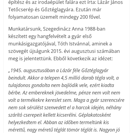
építész és az irodaépület falára ezt írta: Lázár János
Tetőcserép és Gőztéglagyára. Ezután már
folyamatosan üzemelt mindegy 200 fővel.
Munkatársunk, Szegedinácz Anna 1988-ban
készített egy hangfelvételt a gyár első
munkásigazgatójával, Tóth Istvánnal, aminek a
szövegét újságunk 2015. évi augusztusi számában
meg is jelentettünk. Ebből következik az idézet:
„1945. augusztusában a Lázár féle Gőztéglagyár
beindult. Akkor a telepen 4,5 millió darab tégla volt, a
tulajdonos gondolta nem bajlódik vele, ezért kiadta
bérbe. Az embereknek jövedelme, pénze nem volt nem
volt a termékekre kereslet sem. Maga a gyár szerencsére
nem sok sérülést szenvedett el a harcok idején, néhány
szárító cserepeit kellett kicserélni. Géplakatosként
helyezkedtem el. Abban az időben termeltünk kis
mérettű, nagy méretű téglát tömör téglát is. Nagyon jó