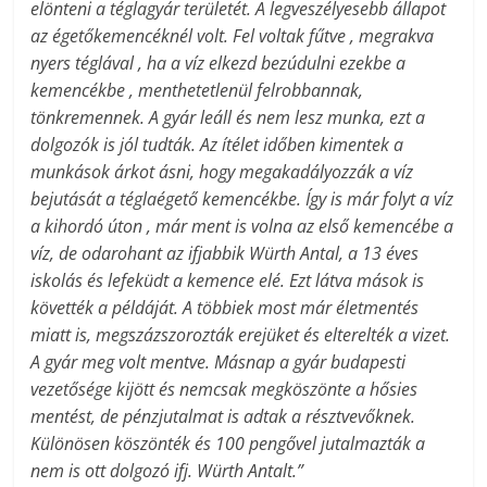
elönteni a téglagyár területét. A legveszélyesebb állapot
az égetőkemencéknél volt. Fel voltak fűtve , megrakva
nyers téglával , ha a víz elkezd bezúdulni ezekbe a
kemencékbe , menthetetlenül felrobbannak,
tönkremennek. A gyár leáll és nem lesz munka, ezt a
dolgozók is jól tudták. Az ítélet időben kimentek a
munkások árkot ásni, hogy megakadályozzák a víz
bejutását a téglaégető kemencékbe. Így is már folyt a víz
a kihordó úton , már ment is volna az első kemencébe a
víz, de odarohant az ifjabbik Würth Antal, a 13 éves
iskolás és lefeküdt a kemence elé. Ezt látva mások is
követték a példáját. A többiek most már életmentés
miatt is, megszázszorozták erejüket és elterelték a vizet.
A gyár meg volt mentve. Másnap a gyár budapesti
vezetősége kijött és nemcsak megköszönte a hősies
mentést, de pénzjutalmat is adtak a résztvevőknek.
Különösen köszönték és 100 pengővel jutalmazták a
nem is ott dolgozó ifj. Würth Antalt.”