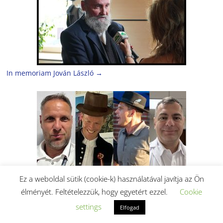
In memoriam Jován László
→
Ez a weboldal sütik (cookie-k) használatával javítja az Ön
Üdvözlet a nagyvilágból
→
élményét. Feltételezzük, hogy egyetért ezzel.
Cookie
settings
Elfogad