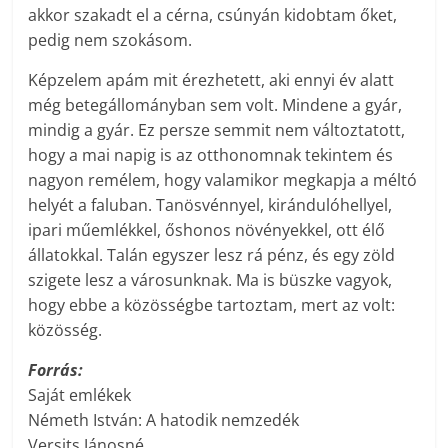
akkor szakadt el a cérna, csúnyán kidobtam őket,
pedig nem szokásom.
Képzelem apám mit érezhetett, aki ennyi év alatt
még betegállományban sem volt. Mindene a gyár,
mindig a gyár. Ez persze semmit nem változtatott,
hogy a mai napig is az otthonomnak tekintem és
nagyon remélem, hogy valamikor megkapja a méltó
helyét a faluban. Tanösvénnyel, kirándulóhellyel,
ipari műemlékkel, őshonos növényekkel, ott élő
állatokkal. Talán egyszer lesz rá pénz, és egy zöld
szigete lesz a városunknak. Ma is büszke vagyok,
hogy ebbe a közösségbe tartoztam, mert az volt:
közösség.
Forrás:
Saját emlékek
Németh István: A hatodik nemzedék
Versits Jánosné