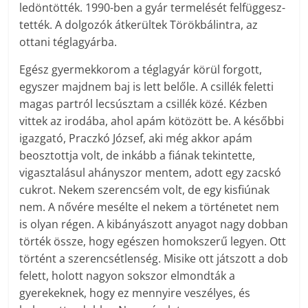
ledöntötték. 1990-ben a gyár termelését fel­füg­gesz­
tették. A dolgozók átkerültek Törökbálintra, az
ottani téglagyárba.
Egész gyermekkorom a téglagyár körül forgott,
egyszer majdnem baj is lett belőle. A csillék feletti
magas partról lecsúsztam a csillék közé. Kézben
vittek az irodába, ahol apám kötözött be. A későbbi
igazgató, Praczkó József, aki még akkor apám
beosztottja volt, de inkább a fiának tekintette,
vigasztalásul ahányszor mentem, adott egy zacskó
cukrot. Nekem szerencsém volt, de egy kisfiúnak
nem. A nővére mesélte el nekem a történetet nem
is olyan régen. A kibányászott anyagot nagy dobban
törték össze, hogy egészen homokszerű legyen. Ott
történt a szerencsétlenség. Misike ott játszott a dob
felett, holott nagyon sokszor elmondták a
gyerekeknek, hogy ez mennyire veszélyes, és