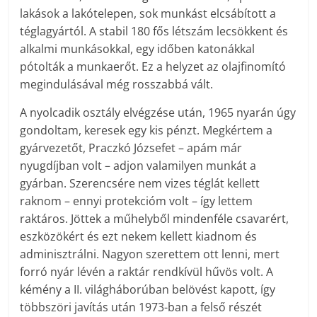
lakások a lakótelepen, sok munkást elcsábított a
téglagyártól. A stabil 180 fős létszám lecsökkent és
alkalmi munkásokkal, egy időben katonákkal
pótolták a munkaerőt. Ez a helyzet az olajfinomító
megindulásával még rosszabbá vált.
A nyolcadik osztály elvégzése után, 1965 nyarán úgy
gondoltam, keresek egy kis pénzt. Megkértem a
gyárvezetőt, Pracz­kó Józsefet – apám már
nyugdíjban volt – adjon valamilyen munkát a
gyárban. Szerencsére nem vizes téglát kellett
raknom – ennyi protekcióm volt – így lettem
raktáros. Jöttek a műhelyből mindenféle csavarért,
eszközökért és ezt nekem kellett kiadnom és
adminisztrálni. Nagyon szerettem ott lenni, mert
forró nyár lévén a raktár rendkívül hűvös volt. A
kémény a II. világháborúban belövést kapott, így
többszöri javítás után 1973-ban a felső részét