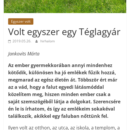
Egyszer volt
Volt egyszer egy Téglagyár
2019.05.26.
hirhalom
Jankovits Márta
Az ember gyermekkorában annyi mindenhez
kötődik, különösen ha jó emlékek fűzik hozzá,
megmarad az egész életén át. Többször ért már
az a vád, hogy a falut egyedi látásmóddal
közelítem meg, hiszen minden ember csak a
saját szemszögéből látja a dolgokat. Szerencsére
én le is írhatom, és így az emlékeim sokakéval
találkozik, akikkel egy faluban nőttünk fel.
Ilyen volt az otthon, az utca, az iskola, a templom, a