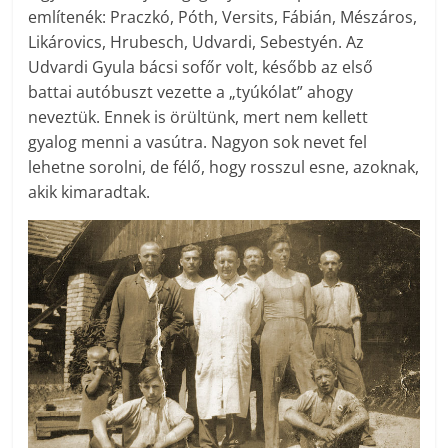
említenék: Praczkó, Póth, Versits, Fábián, Mészáros,
Likárovics, Hrubesch, Udvardi, Sebestyén. Az
Udvardi Gyula bácsi sofőr volt, később az első
battai autóbuszt vezette a „tyúkólat” ahogy
neveztük. Ennek is örültünk, mert nem kellett
gyalog menni a vasútra. Nagyon sok nevet fel
lehetne sorolni, de félő, hogy rosszul esne, azoknak,
akik kimaradtak.