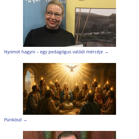
Nyomot hagyni – egy pedagógus valódi mércéje
→
Pünkösd
→