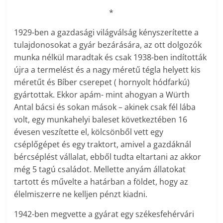
*
1929-ben a gazdasági világválság kényszerítette a
tulajdonosokat a gyár bezárására, az ott dolgozók
munka nélkül maradtak és csak 1938-ben indították
újra a termelést és a nagy méretű tégla helyett kis
méretűt és Bíber cserepet ( hornyolt hódfarkú)
gyártottak. Ekkor apám- mint ahogyan a Würth
Antal bácsi és sokan mások – akinek csak fél lába
volt, egy munkahelyi baleset következtében 16
évesen veszítette el, kölcsönből vett egy
cséplőgépet és egy traktort, amivel a gazdáknál
bércséplést vállalat, ebből tudta eltartani az akkor
még 5 tagú családot. Mellette anyám állatokat
tartott és művelte a határban a földet, hogy az
élelmiszerre ne kelljen pénzt kiadni.
1942-ben megvette a gyárat egy székesfehérvári