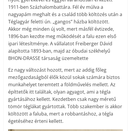
1911-ben Százhalombattára. Fél év múlva a
nagyapám meghalt és a család több költözés után a
Téglagyár feletti ún. „gangos” házba költözött.
Akkor még minden új volt, mert másfél évtizede,
1896-ban kezdte meg működését a falu ezen első
ipari létesítménye. A vállalatot Freiberger Dávid
alapította 1893-ban, majd az óbudai székhelyű
BHON-DRASSE társaság üzemeltette
Ez nagy változást hozott, mert az addig főleg
mezőgazdaságból élők közül sokak számára biztos
munkahelyet teremtett a földművelés mellett. Az
építtetők itt találtak, olyan agyagot, ami a tégla
gyártásához kellett. Kezdetben csak nagy méretű
tömör téglákat gyártottak. Több szakember is akkor
költözött a faluba, mert a robbantáshoz, a tégla
égetéséhez érteni kellett.