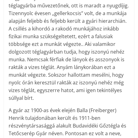
téglagyárba művezetőnek, ott is maradt a nyugdíjig.
Tizennyolc évesen „gellerkocsis” volt, de a munkája
alapján feljebb és feljebb került a gyári hierarchián.
A csillés a kihordó a rakodó munkájához inkább
fizikai munka szükségeltetett, ezért a falusiak
többsége ezt a munkát végezte.. Aki valamikor
dolgozott téglagyárban tudja, hogy iszonyú nehéz
munka. Nemcsak férfiak de lányok és asszonyok is
rakták a vizes téglát. Anyám lánykorában ezt a
munkát végezte. Sokszor hallottam mesélni, hogy
nyolc órán keresztül rakták az iszonyú nehéz még
vizes téglát, egyszerre hatot, ami igen tekintélyes
súllyal bírt.
A gyár az 1900-as évek elején Balla (Freiberger)
Henrik tulajdonában került és 1911-ben
részvénytársasággá alakult Budavidéki Gőztégla és
Tetőcserép Gyár néven. Pontosan ez volt a neve,