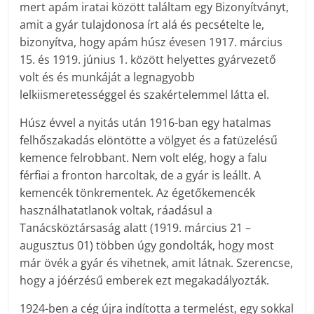
mert apám iratai között találtam egy Bizonyítványt,
amit a gyár tulajdonosa írt alá és pecsételte le,
bizonyítva, hogy apám húsz évesen 1917. március
15. és 1919. június 1. között helyettes gyárvezető
volt és és munkáját a legnagyobb
lelkiismeretességgel és szakértelemmel látta el.
Húsz évvel a nyitás után 1916-ban egy hatalmas
felhőszakadás elöntötte a völgyet és a fatüzelésű
kemence felrobbant. Nem volt elég, hogy a falu
férfiai a fronton harcoltak, de a gyár is leállt. A
kemencék tönkrementek. Az égetőkemencék
használhatatlanok voltak, ráadásul a
Tanácsköztársaság alatt (1919. március 21 –
augusztus 01) többen úgy gondolták, hogy most
már övék a gyár és vihetnek, amit látnak. Szerencse,
hogy a jóérzésű emberek ezt megakadályozták.
1924-ben a cég újra indította a termelést, egy sokkal