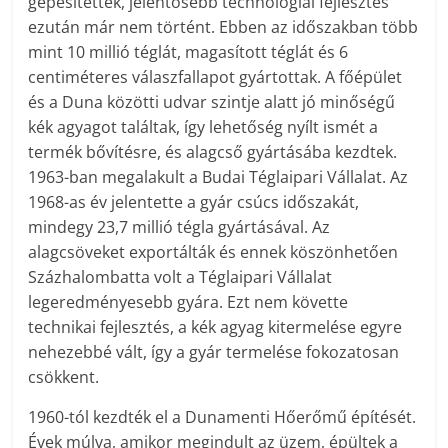
gépesítették, jelentősebb technológiai fejlesztés
ezután már nem történt. Ebben az időszakban több
mint 10 millió téglát, magasított téglát és 6
centiméteres válaszfallapot gyártottak. A főépület
és a Duna közötti udvar szintje alatt jó minőségű
kék agyagot találtak, így lehetőség nyílt ismét a
termék bővítésre, és alagcső gyártásába kezdtek.
1963-ban megalakult a Budai Téglaipari Vállalat. Az
1968-as év jelentette a gyár csúcs időszakát,
mindegy 23,7 millió tégla gyártásával. Az
alagcsöveket exportálták és ennek köszönhetően
Százhalombatta volt a Téglaipari Vállalat
legeredményesebb gyára. Ezt nem követte
technikai fejlesztés, a kék agyag kitermelése egyre
nehezebbé vált, így a gyár termelése fokozatosan
csökkent.
1960-tól kezdték el a Dunamenti Hőerőmű építését.
Évek múlva, amikor megindult az üzem, épültek a