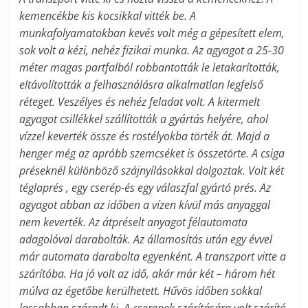
kemencékbe kis kocsikkal vitték be. A
munkafolyamatokban kevés volt még a gépesített elem,
sok volt a kézi, nehéz fizikai munka. Az agyagot a 25-30
méter magas partfalból robbantották le letakarították,
eltávolították a felhasználásra alkalmatlan legfelső
réteget. Veszélyes és nehéz feladat volt. A kitermelt
agyagot csillékkel szállították a gyártás helyére, ahol
vízzel keverték össze és rostélyokba törték át. Majd a
henger még az apróbb szemcséket is összetörte. A csiga
préseknél különböző szájnyílásokkal dolgoztak. Volt két
téglaprés , egy cserép-és egy válaszfal gyártó prés. Az
agyagot abban az időben a vízen kívül más anyaggal
nem keverték. Az átpréselt anyagot félautomata
adagolóval darabolták. Az államosítás után egy évvel
már automata darabolta egyenként. A transzport vitte a
szárítóba. Ha jó volt az idő, akár már két – három hét
múlva az égetőbe kerülhetett. Hűvös időben sokkal