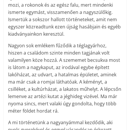
mozi, a rokonok és az egész falu, mert mindenki
ismerte egymást, visszamenően a nagyszülőkig.
Ismertük a sokszor hallott történeteket, amit nem
egyszer közreadtunk ezen újság hasábjain és egyéb
kiadványainkon keresztül.
Nagyon sok emlékem fűződik a téglagyárhoz,
hiszen a családom szinte minden tagjának volt
valamilyen köze hozzá. A szememet becsukva most
is látom a nagykaput, az irodával egybe épített
lakóházat, az udvart, a hatalmas épületet, aminek
ma már csak a romjai láthatóak. A kéményt, a
csilléket, a kultúrházat, a lakatos műhelyt. A lépcsőn
lemenve az artézi kutat a jéghideg vizével. Ma már
nyoma sincs, mert valaki úgy gondolta, hogy több
méter földet hordat rá.
A mi történetünk a nagyanyámmal kezdődik, aki
nyolc gyerekével és eggyel várandósan érkezett