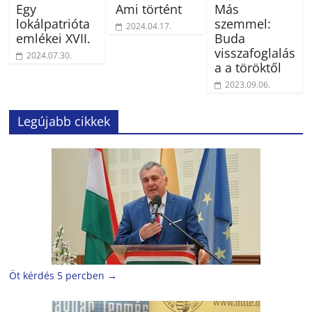
Egy
Ami történt
Más
lokálpatrióta
szemmel:
2024.04.17.
emlékei XVII.
Buda
visszafoglalás
2024.07.30.
a a töröktől
2023.09.06.
Legújabb cikkek
Öt kérdés 5 percben
→