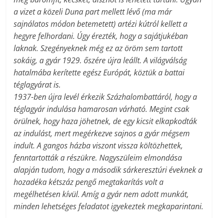
a vizet a közeli Duna part mellett lévő (ma már
sajnálatos módon betemetett) artézi kútról kellett a
hegyre felhordani. Úgy érezték, hogy a sajátjukéban
laknak. Szegényeknek még ez az öröm sem tartott
sokáig, a gyár 1929. őszére újra leállt. A világválság
hatalmába kerítette egész Európát, köztük a battai
téglagyárat is.
1937-ben újra levél érkezik Százhalombattáról, hogy a
téglagyár indulása hamarosan várható. Megint csak
örülnek, hogy haza jöhetnek, de egy kicsit elkapkodták
az indulást, mert megérkezve sajnos a gyár mégsem
indult. A gangos házba viszont vissza költözhettek,
fenntartották a részükre. Nagyszüleim elmondása
alapján tudom, hogy a második sárkeresztúri éveknek a
hozadéka kétszáz pengő megtakarítás volt a
megélhetésen kívül. Amíg a gyár nem adott munkát,
minden lehetséges feladatot igyekeztek megkaparintani.