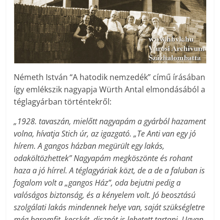
Németh István “A hatodik nemzedék” című írásában
így emlékszik nagyapja Würth Antal elmondásából a
téglagyárban történtekről:
„1928. tavaszán, mielőtt nagyapám a gyárból hazament
volna, hívatja Stich úr, az igazgató. „Te Anti van egy jó
hírem. A gangos házban megürült egy lakás,
odaköltözhettek” Nagyapám megköszönte és rohant
haza a jó hírrel. A téglagyáriak közt, de a de a faluban is
fogalom volt a „gangos Ház”, oda bejutni pedig a
valóságos biztonság, és a kényelem volt. Jó beosztású
szolgálati lakás mindennek helye van, saját szükségletre
még baromfit, kecskét, disznót is lehetett tartani. Ugyan