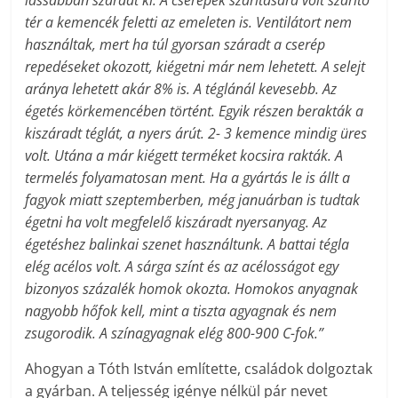
lassabban száradt ki. A cserepek szárítására volt szárító
tér a kemencék feletti az emeleten is. Ventilátort nem
használtak, mert ha túl gyorsan száradt a cserép
repedéseket okozott, kiégetni már nem lehetett. A selejt
aránya lehetett akár 8% is. A téglánál kevesebb. Az
égetés körkemencében történt. Egyik részen berakták a
kiszáradt téglát, a nyers árút. 2- 3 kemence mindig üres
volt. Utána a már kiégett terméket kocsira rakták. A
termelés folyamatosan ment. Ha a gyártás le is állt a
fagyok miatt szeptemberben, még januárban is tudtak
égetni ha volt megfelelő kiszáradt nyersanyag. Az
égetéshez balinkai szenet használtunk. A battai tégla
elég acélos volt. A sárga színt és az acélosságot egy
bizonyos százalék homok okozta. Homokos anyagnak
nagyobb hőfok kell, mint a tiszta agyagnak és nem
zsugorodik. A színagyagnak elég 800-900 C-fok.”
Ahogyan a Tóth István említette, családok dolgoztak
a gyárban. A teljesség igénye nélkül pár nevet