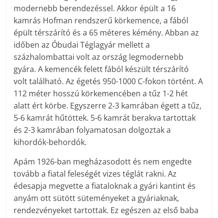
modernebb berendezéssel. Akkor épült a 16
kamrás Hofman rendszerű körkemence, a fából
épült térszárító és a 65 méteres kémény. Abban az
időben az Óbudai Téglagyár mellett a
százhalombattai volt az ország legmodernebb
gyára. A kemencék felett fából készült térszárító
volt található. Az égetés 950-1000 C-fokon történt. A
112 méter hosszú körkemencében a tűz 1-2 hét
alatt ért körbe. Egyszerre 2-3 kamrában égett a tűz,
5-6 kamrát hűtöttek. 5-6 kamrát berakva tartottak
és 2-3 kamrában folyamatosan dolgoztak a
kihordók-behordók.
Apám 1926-ban megházasodott és nem engedte
tovább a fiatal feleségét vizes téglát rakni. Az
édesapja megvette a fiataloknak a gyári kantint és
anyám ott sütött süteményeket a gyáriaknak,
rendezvényeket tartottak. Ez egészen az első baba