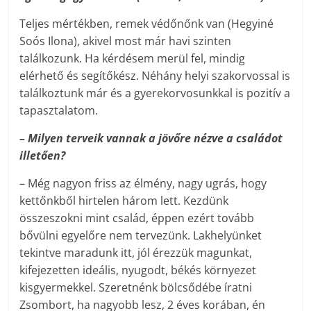
Teljes mértékben, remek védőnőnk van (Hegyiné
Soós Ilona), akivel most már havi szinten
találkozunk. Ha kérdésem merül fel, mindig
elérhető és segítőkész. Néhány helyi szakorvossal is
találkoztunk már és a gyerekorvosunkkal is pozitív a
tapasztalatom.
– Milyen terveik vannak a jövőre nézve a családot
illetően?
– Még nagyon friss az élmény, nagy ugrás, hogy
kettőnkből hirtelen három lett. Kezdünk
összeszokni mint család, éppen ezért tovább
bővülni egyelőre nem tervezünk. Lakhelyünket
tekintve maradunk itt, jól érezzük magunkat,
kifejezetten ideális, nyugodt, békés környezet
kisgyermekkel. Szeretnénk bölcsődébe íratni
Zsombort, ha nagyobb lesz, 2 éves korában, én