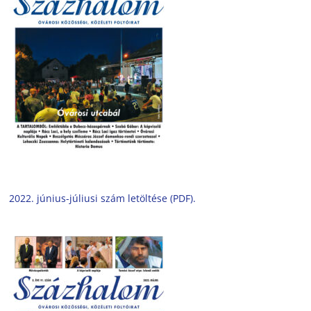
2022. június-júliusi szám letöltése (PDF).