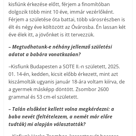
kisfiúnk érkezése előtt, férjem a finomítóban
dolgozik több mint 10 éve, immár vezérlőként.
Férjem a születése óta battai, több városrészben is
élt és négy éve költözött az Óvárosba. Én lassan két
éve élek itt, a jövőnket is itt tervezzük.
– Megtudhatunk-e néhány jellemző születési
adatot a babára vonatkozóan?
–Kisfiunk Budapesten a SOTE II.-n született, 2025.
01. 14-én, kedden, kicsit előbb érkezett, mint azt
kiszámolták ugyanis január 18-ára voltam kiírva, de
a gyermek másképp döntött. Zsombor 2600
grammal és 53 cm-el született.
– Talán elsőként kellett volna megkérdezni: a
baba nevét (feltételezem, a nemét már előre
tudták) mi alapján választották?