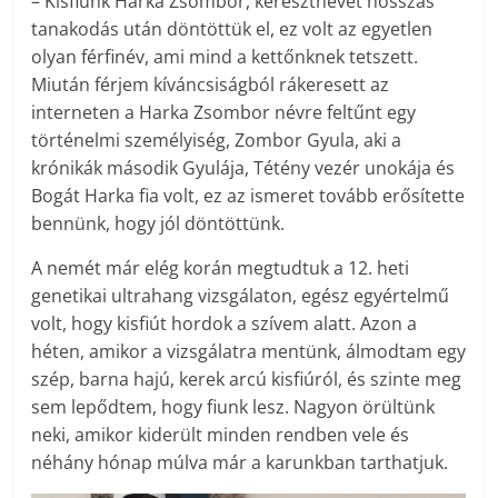
– Kisfiunk Harka Zsombor, keresztnevét hosszas
tanakodás után döntöttük el, ez volt az egyetlen
olyan férfinév, ami mind a kettőnknek tetszett.
Miután férjem kíváncsiságból rákeresett az
interneten a Harka Zsombor névre feltűnt egy
történelmi személyiség, Zombor Gyula, aki a
krónikák második Gyulája, Tétény vezér unokája és
Bogát Harka fia volt, ez az ismeret tovább erősítette
bennünk, hogy jól döntöttünk.
A nemét már elég korán megtudtuk a 12. heti
genetikai ultrahang vizsgálaton, egész egyértelmű
volt, hogy kisfiút hordok a szívem alatt. Azon a
héten, amikor a vizsgálatra mentünk, álmodtam egy
szép, barna hajú, kerek arcú kisfiúról, és szinte meg
sem lepődtem, hogy fiunk lesz. Nagyon örültünk
neki, amikor kiderült minden rendben vele és
néhány hónap múlva már a karunkban tarthatjuk.