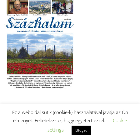
2021. áprilisi szám letöltése (PDF).
Ez a weboldal sütik (cookie-k) használatával javítja az Ön
élményét. Feltételezzük, hogy egyetért ezzel.
Cookie
settings
Elfogad