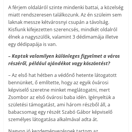
A férjem oldaláról szinte mindenki battai, a közelség
miatt rendszeresen találkozunk. Az én szüleim sem
laknak messze kétvárosnyi csupán a távolság.
Kisfiunk kifejezetten szerencsés, mindkét oldalról
élnek a nagyszülők, valamint 3 dédimamája illetve
egy dédipapája is van.
– Kaptak valamilyen különleges figyelmet a város
részéről, például ajándékot vagy köszöntést?
– Az első hat hétben a védőnő hetente látogatott
bennünket, ő említette, hogy az egyik óvárosi
képviselő szeretne minket meglátogatni, mert
Zsombor az első óvárosi baba idén. Igényeltük a
születési támogatást, ami három részből áll, a
babacsomag egy részét Szabó Gábor képviselő
személyes látogatása alkalmával adta át.
Nagyon jó kezdeményezésnek tartom az