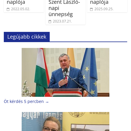
naplója
Szent László-
naplója
napi
2022.05.02.
2025.09.25.
ünnepség
2023.07.21.
Legújabb cikkek
Öt kérdés 5 percben
→