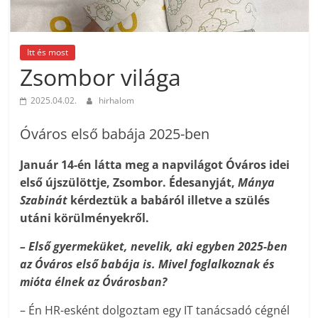
Itt és most
Zsombor világa
2025.04.02.
hirhalom
Óváros első babája 2025-ben
Január 14-én látta meg a napvilágot Óváros idei
első újszülöttje, Zsombor. Édesanyját,
Mánya
Szabinát
kérdeztük a babáról illetve a szülés
utáni körülményekről.
–
Első gyermeküket, nevelik, aki egyben 2025-ben
az Óváros első babája is. Mivel foglalkoznak és
mióta élnek az Óvárosban?
– Én HR-esként dolgoztam egy IT tanácsadó cégnél