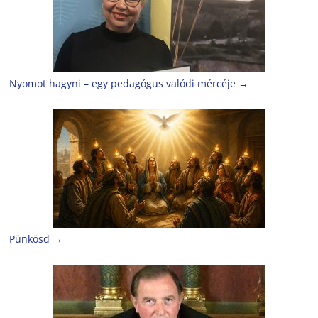
Nyomot hagyni – egy pedagógus valódi mércéje
→
Pünkösd
→