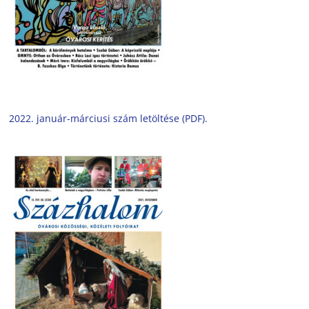
2022. január-márciusi szám letöltése (PDF).