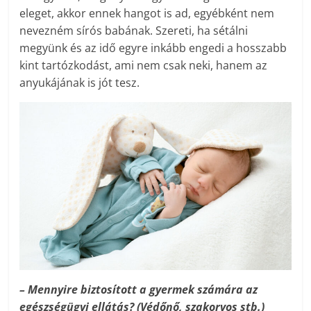
eleget, akkor ennek hangot is ad, egyébként nem
nevezném sírós babának. Szereti, ha sétálni
megyünk és az idő egyre inkább engedi a hosszabb
kint tartózkodást, ami nem csak neki, hanem az
anyukájának is jót tesz.
– Mennyire biztosított a gyermek számára az
egészségügyi ellátás? (Védőnő, szakorvos stb.)