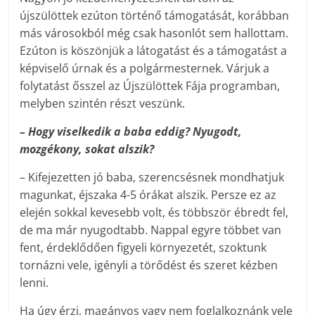
újszülöttek ezúton történő támogatását, korábban
más városokból még csak hasonlót sem hallottam.
Ezúton is köszönjük a látogatást és a támogatást a
képviselő úrnak és a polgármesternek. Várjuk a
folytatást ősszel az Újszülöttek Fája programban,
melyben szintén részt veszünk.
– Hogy viselkedik a baba eddig? Nyugodt,
mozgékony, sokat alszik?
– Kifejezetten jó baba, szerencsésnek mondhatjuk
magunkat, éjszaka 4-5 órákat alszik. Persze ez az
elején sokkal kevesebb volt, és többször ébredt fel,
de ma már nyugodtabb. Nappal egyre többet van
fent, érdeklődően figyeli környezetét, szoktunk
tornázni vele, igényli a törődést és szeret kézben
lenni.
Ha úgy érzi, magányos vagy nem foglalkoznánk vele