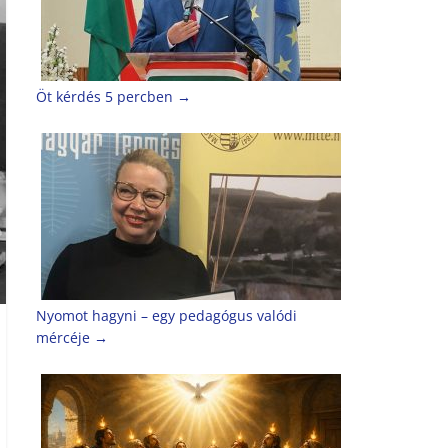
Öt kérdés 5 percben
→
Nyomot hagyni – egy pedagógus valódi
mércéje
→