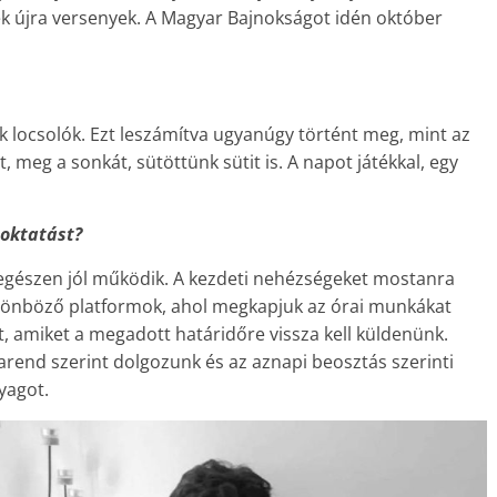
k újra versenyek. A Magyar Bajnokságot idén október
ek locsolók. Ezt leszámítva ugyanúgy történt meg, mint az
meg a sonkát, sütöttünk sütit is. A napot játékkal, egy
 oktatást?
, egészen jól működik. A kezdeti nehézségeket mostanra
ülönböző platformok, ahol megkapjuk az órai munkákat
t, amiket a megadott határidőre vissza kell küldenünk.
rarend szerint dolgozunk és az aznapi beosztás szerinti
yagot.