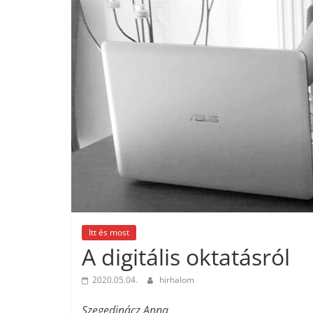
Itt és most
A digitális oktatásról
2020.05.04.
hirhalom
Szegedinácz Anna