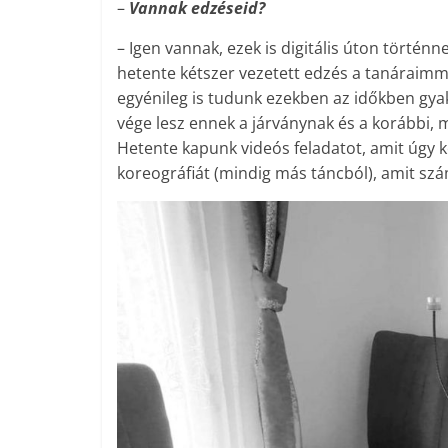
–
Vannak edzéseid?
– Igen vannak, ezek is digitális úton történn
hetente kétszer vezetett edzés a tanáraimm
egyénileg is tudunk ezekben az időkben gyak
vége lesz ennek a járványnak és a korábbi
Hetente kapunk videós feladatot, amit úgy k
koreográfiát (mindig más táncból), amit szá