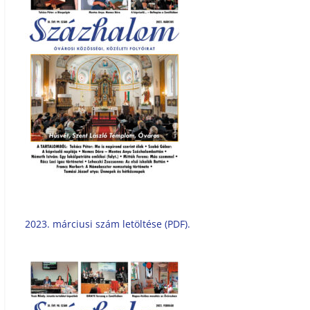
2023. márciusi szám letöltése (PDF).