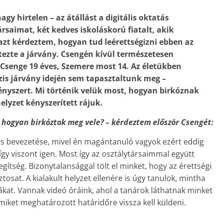
gy hirtelen – az átállást a digitális oktatás
saimat, két kedves iskoláskorú fiatalt, akik
azt kérdeztem, hogyan tud leérettségizni ebben az
tezte a járvány. Csengén kívül természetesen
 Csenge 19 éves, Szemere most 14. Az életükben
ízis járvány idején sem tapasztaltunk meg –
ényszert. Mi történik velük most, hogyan birkóznak
elyzet kényszerített rájuk.
, hogyan birkóztok meg vele? – kérdeztem először Csengét:
atás bevezetése, mivel én magántanuló vagyok ezért eddig
 így viszont igen. Most így az osztálytársaimmal együtt
egítség. Bizonytalansággal tölt el minket, hogy az érettségi
sat. A kialakult helyzet ellenére is úgy tanulok, mintha
kat. Vannak videó óráink, ahol a tanárok láthatnak minket
miket meghatározott határidőre vissza kell küldeni.