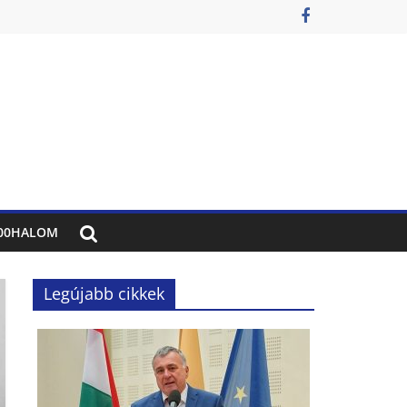
00HALOM
Legújabb cikkek