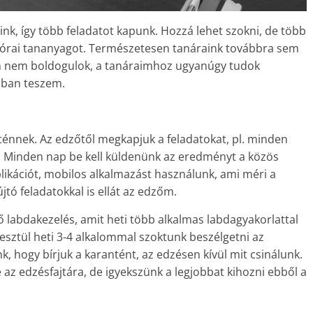
k, így több feladatot kapunk. Hozzá lehet szokni, de több
z órai tananyagot. Természetesen tanáraink továbbra sem
on nem boldogulok, a tanáraimhoz ugyanúgy tudok
mában teszem.
rténnek. Az edzőtől megkapjuk a feladatokat, pl. minden
. Minden nap be kell küldenünk az eredményt a közös
likációt, mobilos alkalmazást használunk, ami méri a
újtó feladatokkal is ellát az edzőm.
ő labdakezelés, amit heti több alkalmas labdagyakorlattal
esztül heti 3-4 alkalommal szoktunk beszélgetni az
, hogy bírjuk a karantént, az edzésen kívül mit csinálunk.
re az edzésfajtára, de igyekszünk a legjobbat kihozni ebből a