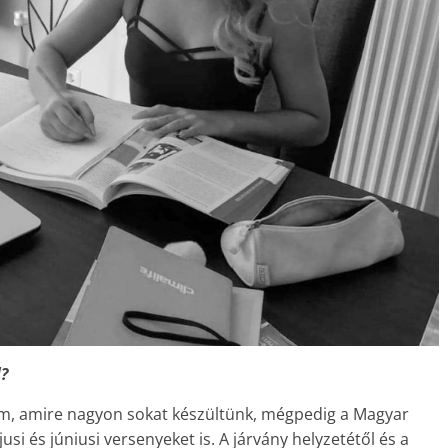
?
em, amire nagyon sokat készültünk, mégpedig a Magyar
jusi és júniusi versenyeket is. A járvány helyzetétől és a