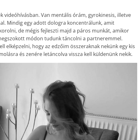
ek videóhívásban. Van mentális órám, gyrokinesis, illetve
al. Mindig egy adott dologra koncentrálunk, amit
orolni, de mégis fejleszti majd a páros munkát, amikor
, megszokott módon tudunk táncolni a partneremmel.
ell elképzelni, hogy az edzőim összeraknak nekünk egy kis
molásra és zenére letáncolva vissza kell küldenünk nekik.