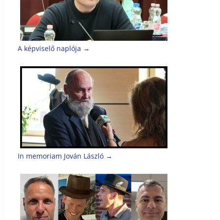
A képviselő naplója
→
In memoriam Jován László
→