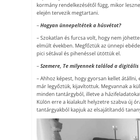
kormány rendelkezésétől függ, mikor leszne
elején tervezik megtartani.
–
Hogyan ünnepeltétek a húsvétot?
– Szokatlan és furcsa volt, hogy nem jöhett
elmúlt években. Megfőztük az ünnepi ebédet, 
pici sétával és pihenéssel ütöttük el.
–
Szemere, Te milyennek találod a digitális
– Ahhoz képest, hogy gyorsan kellet átállni
már legyőztük, kijavítottuk. Megvannak a k
minden tantárgyból, illetve a házifeladatoka
Külön erre a kialakult helyzetre szabva új ó
tantárgyakból kapjuk az elsajátítandó tanan