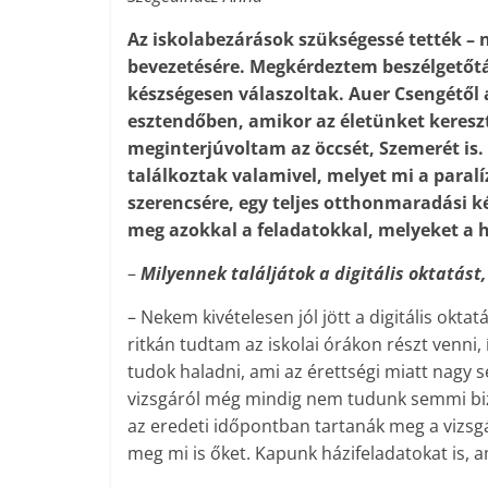
Az iskolabezárások szükségessé tették – na
bevezetésére. Megkérdeztem beszélgetőtár
készségesen válaszoltak. Auer Csengétől 
esztendőben, amikor az életünket keresz
meginterjúvoltam az öccsét, Szemerét is.
találkoztak valamivel, melyet mi a paral
szerencsére, egy teljes otthonmaradási k
meg azokkal a feladatokkal, melyeket a h
–
Milyennek találjátok a digitális oktatást
– Nekem kivételesen jól jött a digitális okt
ritkán tudtam az iskolai órákon részt venni,
tudok haladni, ami az érettségi miatt nagy s
vizsgáról még mindig nem tudunk semmi bizto
az eredeti időpontban tartanák meg a vizsgá
meg mi is őket. Kapunk házifeladatokat is, a