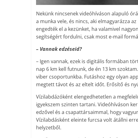
Nekünk nincsenek videóhíváson alapuló óráin
a munka vele, és nincs, aki elmagyarázza a
engedték el a kezünket, ha valamivel nagy
segítségért fordulni, csak most e-mail for
– Vannak edzéseid?
– Igen vannak, ezek is digitális formában tö
nap 6 km kell futnunk, de én 13 km szoktam
viber csoportunkba. Futáshoz egy olyan app
megtett távot és az eltelt időt. Erősítő és ny
Vízilabdázóként elengedhetetlen a meg­felel
igyekszem szinten tartani. Videóhíváson ker
edzővel és a csapattársaimmal, hogy vagyunk
Vízilabdásként eleinte furcsa volt átállni er
helyzetből.