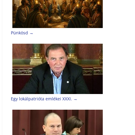
Pünkösd
→
Egy lokálpatrióta emlékei XXXI.
→