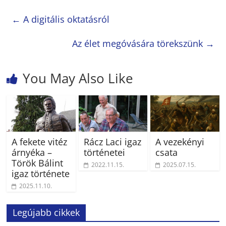
←
A digitális oktatásról
Az élet megóvására törekszünk
→
You May Also Like
A fekete vitéz
Rácz Laci igaz
A vezekényi
árnyéka –
történetei
csata
Török Bálint
2022.11.15.
2025.07.15.
igaz története
2025.11.10.
Legújabb cikkek