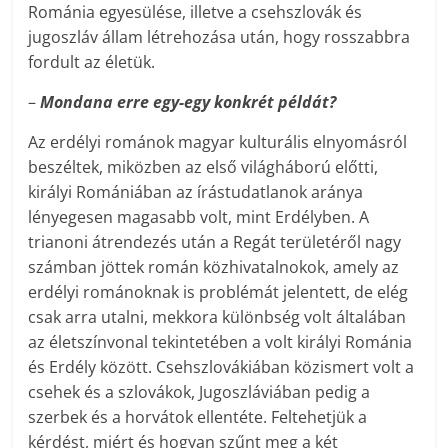
Románia egyesülése, illetve a csehszlovák és
jugoszláv állam létrehozása után, hogy rosszabbra
fordult az életük.
–
Mondana erre egy-egy konkrét példát?
Az erdélyi románok magyar kulturális elnyomásról
beszéltek, miközben az első világháború előtti,
királyi Romániában az írástudatlanok aránya
lényegesen magasabb volt, mint Erdélyben. A
trianoni átrendezés után a Regát területéről nagy
számban jöttek román közhivatalnokok, amely az
erdélyi románoknak is problémát jelentett, de elég
csak arra utalni, mekkora különbség volt általában
az életszínvonal tekintetében a volt királyi Románia
és Erdély között. Csehszlovákiában közismert volt a
csehek és a szlovákok, Jugoszláviában pedig a
szerbek és a horvátok ellentéte. Feltehetjük a
kérdést, miért és hogyan szűnt meg a két