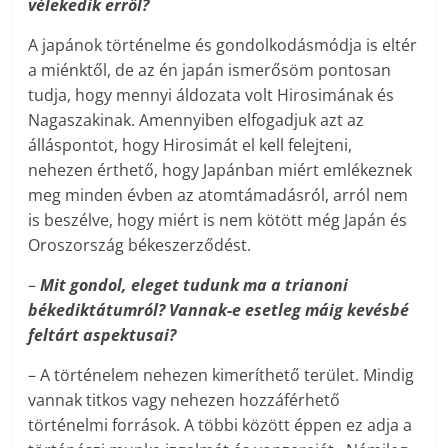
vélekedik erről?
A japánok történelme és gondolkodásmódja is eltér
a miénktől, de az én japán ismerősöm pontosan
tudja, hogy mennyi áldozata volt Hirosimának és
Nagaszakinak. Amennyiben elfogadjuk azt az
álláspontot, hogy Hirosimát el kell felejteni,
nehezen érthető, hogy Japánban miért emlékeznek
meg minden évben az atomtámadásról, arról nem
is beszélve, hogy miért is nem kötött még Japán és
Oroszország békeszerződést.
–
Mit gondol, eleget tudunk ma a trianoni
békediktátumról? Vannak-e esetleg máig kevésbé
feltárt aspektusai?
– A történelem nehezen kimeríthető terület. Mindig
vannak titkos vagy nehezen hozzáférhető
történelmi források. A többi között éppen ez adja a