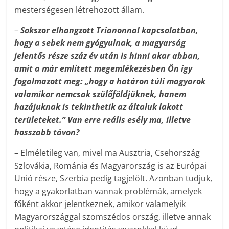
mesterségesen létrehozott állam.
–
Sokszor elhangzott Trianonnal kapcsolatban,
hogy a sebek nem gyógyulnak, a magyarság
jelentős része száz év után is hinni akar abban,
amit a már említett megemlékezésben Ön így
fogalmazott meg: „hogy a határon túli magyarok
valamikor nemcsak szülőföldjüknek, hanem
hazájuknak is tekinthetik az általuk lakott
területeket.” Van erre reális esély ma, illetve
hosszabb távon?
– Elméletileg van, mivel ma Ausztria, Csehország
Szlovákia, Románia és Magyarország is az Európai
Unió része, Szerbia pedig tagjelölt. Azonban tudjuk,
hogy a gyakorlatban vannak problémák, amelyek
főként akkor jelentkeznek, amikor valamelyik
Magyarországgal szomszédos ország, illetve annak