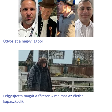
Üdvözlet a nagyvilágból
→
Felgyújtotta magát a főtéren – ma már az életbe
kapaszkodik
→