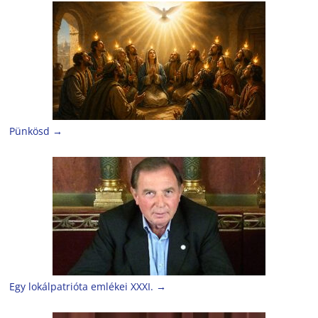
Pünkösd
→
Egy lokálpatrióta emlékei XXXI.
→