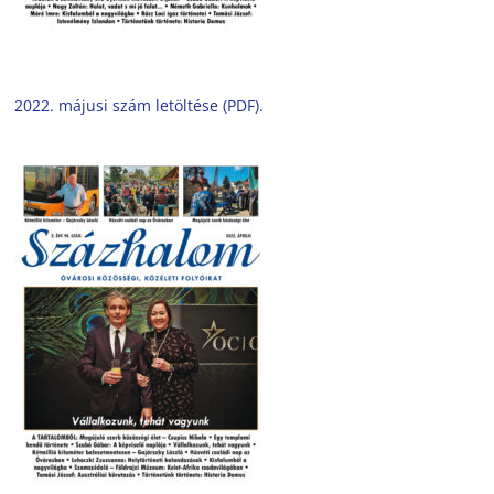
2022. májusi szám letöltése (PDF).