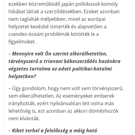
ezekben közreműködő japán politikusok komoly
hibákat láttak a szerződésekben. Ezeket azonban
nem taglalták mélyebben, mivel az európai
helyzetet kevésbé ismerték és alapvetően a
csendes-óceáni problémák kötötték le a
figyelmüket.
–
Mennyire volt Ön szerint elkerülhetetlen,
törvényszerű a trianoni békeszerződés hazánkra
végzetes tartalma az adott politikai-hatalmi
helyzetben?
– Úgy gondolom, hogy nem volt sem törvényszerű,
sem elkerülhetetlen. Az eseményeket emberek
irányították, ezért nyilvánvalóan lett volna más
lehetőség is, ezt azonban az akkori döntéshozók
nem kívánták.
–
Kiket terhel a felelősség a máig ható