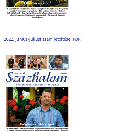
2022. június-júliusi szám letöltése (PDF).