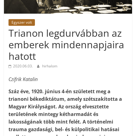
Egyszer volt
Trianon legdurvábban az
emberek mindennapjaira
hatott
2020.06.03.
hirhalom
Czifrik Katalin
Száz éve, 1920. június 4-én született meg a
trianoni békediktátum, amely szétszakította a
Magyar Királyságot. Az ország elvesztette
területének mintegy kétharmadát és
lakosságának több mint felét. A történelmi
trauma gazdasági, bel- és külpolitikai hatásai