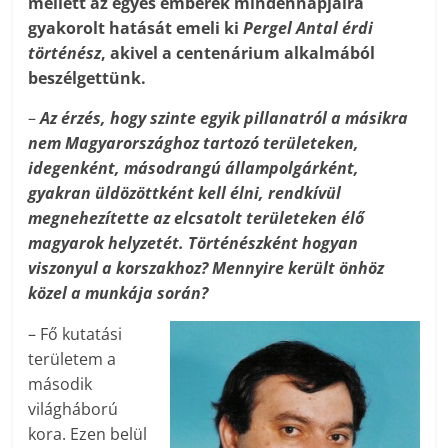
mellett az egyes emberek mindennapjaira
gyakorolt hatását emeli ki
Pergel Antal érdi
történész
, akivel a centenárium alkalmából
beszélgettünk.
–
Az érzés, hogy szinte egyik pillanatról a másikra
nem Magyarországhoz tartozó területeken,
idegenként, másodrangú állampolgárként,
gyakran üldözöttként kell élni, rendkívül
megnehezítette az elcsatolt területeken élő
magyarok helyzetét. Történészként hogyan
viszonyul a korszakhoz? Mennyire került önhöz
közel a munkája során?
– Fő kutatási
területem a
második
világháború
kora. Ezen belül