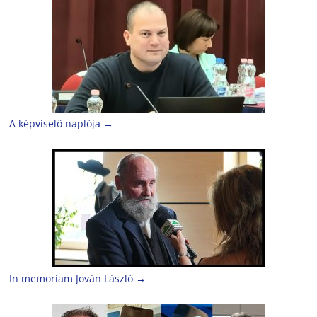
A képviselő naplója
→
In memoriam Jován László
→