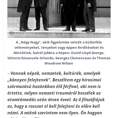
A „Négy Nagy”, akik figyelembe vették a különféle
véleményeket, tényeket vagy éppen ferdítéseket és
döntöttek, balról jobbra a képen: David Lloyd George,
Vittorio Emanuele
Orlando, Georges Clemenceau és Thomas
Woodrow Wilson
–
Vannak népek, nemzetek, kultúrák, amelyek
„könnyen felejtenek”. Beszéltem egy hirosimai
származású hazánkban élő férfival, aki nem is
értette, milyen nemzeti traumáról beszélek az
atomtámadás után ötven évvel. Az ő filozófiájuk
az, hogy a rosszat el kell felejteni és előre kell
nézni. A miénk szerintem nem ilyen. Ön hogyan