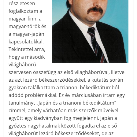
részletesen
foglalkoztam a
magyar-finn, a
magyar-török és
a magyar-japán
kapcsolatokkal.
Tekintettel arra,
hogy a második
világháború
szervesen összefügg az első világháborúval, illetve
az azt lezáró békeszerződésekkel, a kutatás során
gyakran találkoztam a trianoni békediktátumból
adódó problémákkal. Ez év márciusában írtam egy
tanulmányt „Japán és a trianoni békediktátum”
címmel, amely várhatóan más szerzők műveivel
együtt egy kiadványban fog megjelenni. Japán a
győztes nagyhatalmak között fogadta el az első
világháborút lezáró békeszerződéseket, de az