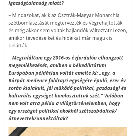
igazságtalanság miatt?
– Mindazokat, akik az Osztrák-Magyar Monarchia
szétbomlasztását megtervezték és végrehajtották,
és még akkor sem voltak hajlandók változtatni ezen,
amikor tévedéseiket és hibáikat már maguk is
belátták.
–
Megtaláltam egy 2016-os évfordulón elhangzott
megemlékezését, amiben a békediktátum
Európában példátlan voltát emelte ki: „egy, a
Kárpát-medence földrajzi egységére épülő, ezer év
során kialakult, jól működő politikai, gazdasági és
kulturális egységet bomlasztottak szét.” Valóban
nem volt arra példa a világtörténelemben, hogy
egy országot politikai okokból szétszabdaltak/
átneveztek/annektáltak?