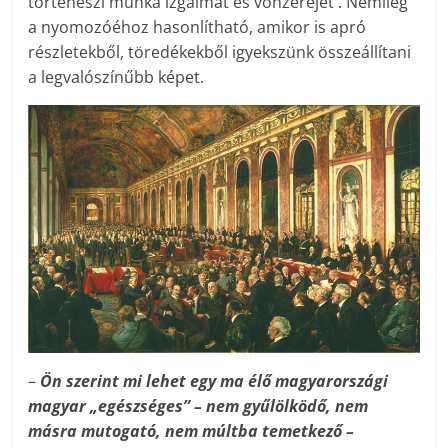
történészi munka izgalmát és vonzerejét . Némileg
a nyomozóéhoz hasonlítható, amikor is apró
részletekből, töredékekből igyekszünk összeállítani
a legvalószínűbb képet.
–
Ön szerint mi lehet egy ma élő magyarországi
magyar „egészséges” – nem gyűlölködő, nem
másra mutogató, nem múltba temetkező –