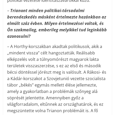
politikai vezetése identitászavarokkal küzd.
–
Trianont minden politikai-társadalmi
berendezkedés másként értelmezte hazánkban az
elmúlt száz évben. Milyen értelmezései voltak, és
Ön szakmailag, emberileg melyikkel tud leginkább
azonosulni?
– A Horthy-korszakban akadtak politikusok, akik a
„mindent vissza” célt hangoztatták. Reálisabb
elképzelés volt a túlnyomórészt magyarok lakta
területek visszaszerzése, s ez az első és második
bécsi döntéssel jórészt meg is valósult. A Rákosi- és
a Kádár-korszakot a Szovjetunió vezette szocialista
tábor „békés” egymás mellett élése jellemezte,
amely a gyakorlatban a problémák szőnyeg alá
söprését jelentette. Amennyiben győz a
világforradalom, eltűnnek az országhatárok, és ez
megszüntette volna Trianon problémáit is. A fő