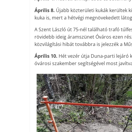
Április 8.
Újabb közterületi kukák kerültek ki
kuka is, mert a hétvégi megnövekedett látog
A Szent László út 75-nél található trafó túl
rövidebb ideig áramszünet Óváros ezen rész
közvilágítási hibát továbbra is jelezzék a M
Április 10.
Hét vezér útja Duna-parti lejáró k
óvárosi szakember segítségével most javítva 