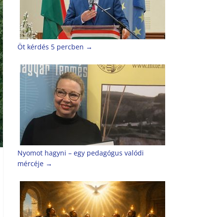
Öt kérdés 5 percben
→
Nyomot hagyni – egy pedagógus valódi
mércéje
→