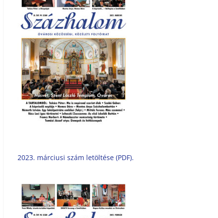
2023. márciusi szám letöltése (PDF).