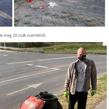
tuk meg 20 zsák szeméttől.