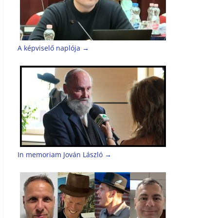
A képviselő naplója
→
In memoriam Jován László
→