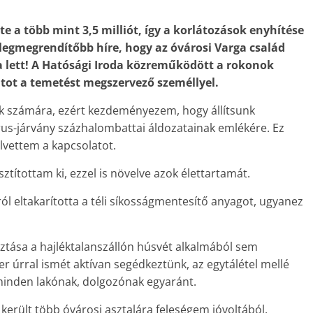
e a több mint 3,5 milliót, így a korlátozások enyhítése
 legmegrendítőbb híre, hogy az óvárosi Varga család
a lett! A Hatósági Iroda közreműködött a rokonok
atot a temetést megszervező személlyel.
k számára, ezért kezdeményezem, hogy állítsunk
us-járvány százhalombattai áldozatainak emlékére. Ez
lvettem a kapcsolatot.
isztítottam ki, ezzel is növelve azok élettartamát.
ól eltakarította a téli síkosságmentesítő anyagot, ugyanez
ztása a hajléktalanszállón húsvét alkalmából sem
 úrral ismét aktívan segédkeztünk, az egytálétel mellé
minden lakónak, dolgozónak egyaránt.
erült több óvárosi asztalára feleségem jóvoltából.