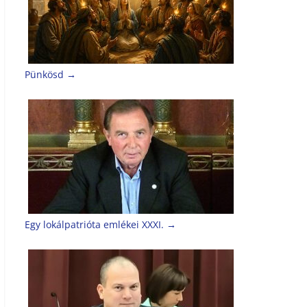
Pünkösd
→
Egy lokálpatrióta emlékei XXXI.
→