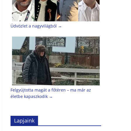
Üdvözlet a nagyvilágból
→
Felgyújtotta magát a főtéren – ma már az
életbe kapaszkodik
→
Lapjaink