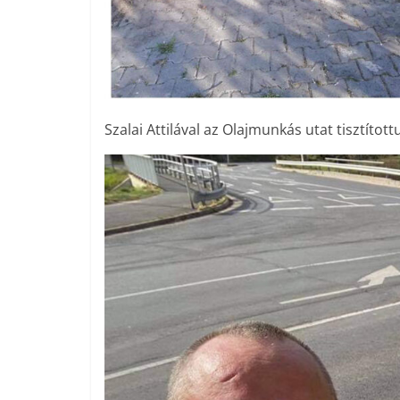
Szalai Attilával az Olajmunkás utat tisztítot