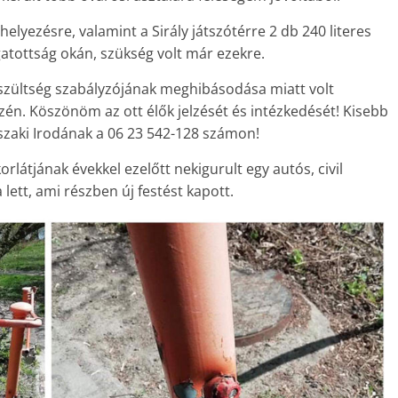
helyezésre, valamint a Sirály játszótérre 2 db 240 literes
atottság okán, szükség volt már ezekre.
feszültség szabályzójának meghibásodása miatt volt
én. Köszönöm az ott élők jelzését és intézkedését! Kisebb
űszaki Irodának a 06 23 542-128 számon!
orlátjának évekkel ezelőtt nekigurult egy autós, civil
lett, ami részben új festést kapott.