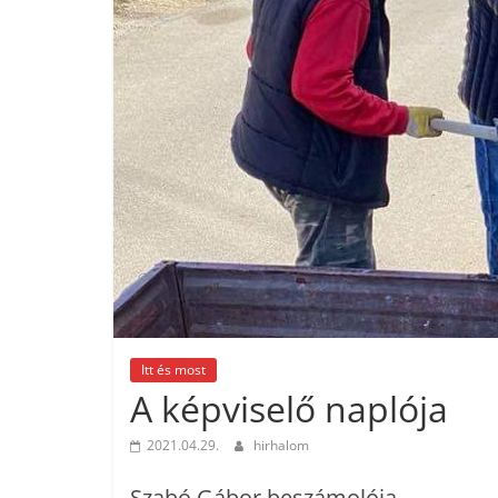
Itt és most
A képviselő naplója
2021.04.29.
hirhalom
Szabó Gábor beszámolója