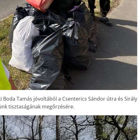
ki Boda Tamás jóvoltából a Csenterics Sándor útra és Sirály
etünk tisztaságának megőrzésére.