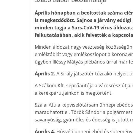
Április hónapban a beoltottak száma elért
is megkezdődött. Sajnos a járvány eddigi
minden tagja a Sars-CoV-19 vírus áldozat
felkutatásában, akik felvették a kapcsol
Minden áldozat nagy veszteség közösségün
emléktáblát vagy emlékoszlopot a koronavír
ügyben Illéssy Mátyás plébános úrral már fe
Április 2.
A Sirály játszótér tűzrakó helyeit t
A Szákom Kft. seprőautója a városrész útjair
a kerékpárútjainkon is megtörtént.
Szalai Attila képviselőtársam ünnepi ebédos
maradhatott el. Török Sándor alpolgármester
savanyúság, gyümölcs és édesség is jutott 
Április 4.
Húsvéti ünnepi ebéd és sütemény k