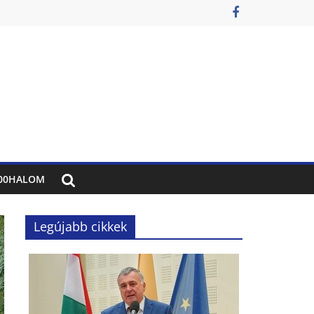
00HALOM
Legújabb cikkek