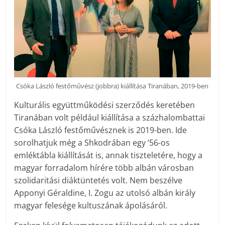
Csóka László festőművész (jobbra) kiállítása Tiranában, 2019-ben
Kulturális együttműködési szerződés keretében
Tiranában volt például kiállítása a százhalombattai
Csóka László festőművésznek is 2019-ben. Ide
sorolhatjuk még a Shkodrában egy ’56-os
emléktábla kiállítását is, annak tiszteletére, hogy a
magyar forradalom hírére több albán városban
szolidaritási diáktüntetés volt. Nem beszélve
Apponyi Géraldine, I. Zogu az utolsó albán király
magyar felesége kultuszának ápolásáról.