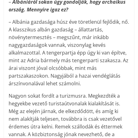
–
Albániáról sokan úgy gondolják, hogy archaikus
ország. Mennyire igaz ez?
– Albánia gazdasága húsz éve töretlenül fejlődik, nő.
A klasszikus albán gazdaság – állattartás,
növénytermesztés – megszűnt, már inkább
nagygazdaságok vannak, viszonylag kevés
alkalmazottal. A tengerpartja épp úgy ki van építve,
mint az Adria bármely más tengerparti szakasza. Az
árai viszont jóval olcsóbbak, mint más
partszakaszokon. Nagyjából a hazai vendéglátás
árszínvonalával lehet számolni.
Nagyon sokat fordít a turizmusra. Megkezdték a
hegyekbe vezető turistaútvonalak kialakítását is.
Még az elején járnak, de elkezdődött, és amíg ki
nem alakítják teljesen, továbbra is csak vezetővel
érdemes útra kelni. Remek szállodák és éttermek
vannak. A közbiztonság jónak nevezhető, de a