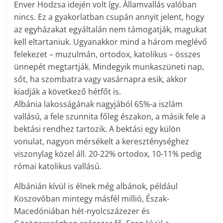
Enver Hodzsa idején volt így. Államvallás valóban
nincs. Ez a gyakorlatban csupán annyit jelent, hogy
az egyházakat egyáltalán nem támogatják, magukat
kell eltartaniuk. Ugyanakkor mind a három meglévő
felekezet – muzulmán, ortodox, katolikus – összes
ünnepét megtartják. Mindegyik munkaszüneti nap,
sőt, ha szombatra vagy vasárnapra esik, akkor
kiadják a következő hétfőt is.
Albánia lakosságának nagyjából 65%-a iszlám
vallású, a fele szunnita főleg északon, a másik fele a
bektási rendhez tartozik. A bektási egy külön
vonulat, nagyon mérsékelt a kereszténységhez
viszonylag közel áll. 20-22% ortodox, 10-11% pedig
római katolikus vallású.
Albánián kívül is élnek még albánok, például
Koszovóban mintegy másfél millió, Észak-
Macedóniában hét-nyolcszázezer és