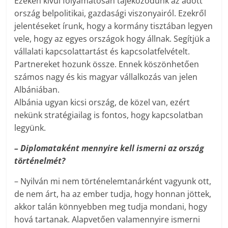
Ezeken kívül folyamatosan tájékozódunk az adott
ország belpolitikai, gazdasági viszonyairól. Ezekről
jelentéseket írunk, hogy a kormány tisztában legyen
vele, hogy az egyes országok hogy állnak. Segítjük a
vállalati kapcsolattartást és kapcsolatfelvételt.
Partnereket hozunk össze. Ennek köszönhetően
számos nagy és kis magyar vállalkozás van jelen
Albániában.
Albánia ugyan kicsi ország, de közel van, ezért
nekünk stratégiailag is fontos, hogy kapcsolatban
legyünk.
– Diplomataként mennyire kell ismerni az ország
történelmét?
– Nyilván mi nem történelemtanárként vagyunk ott,
de nem árt, ha az ember tudja, hogy honnan jöttek,
akkor talán könnyebben meg tudja mondani, hogy
hová tartanak. Alapvetően valamennyire ismerni