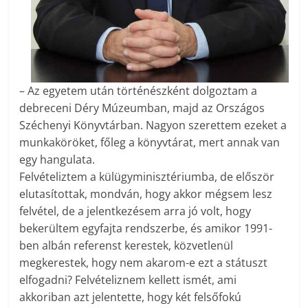
– Az egyetem után történészként dolgoztam a
debreceni Déry Múzeumban, majd az Országos
Széchenyi Könyvtárban. Nagyon szerettem ezeket a
munkaköröket, főleg a könyvtárat, mert annak van
egy hangulata.
Felvételiztem a külügyminisztériumba, de először
elutasítottak, mondván, hogy akkor mégsem lesz
felvétel, de a jelentkezésem arra jó volt, hogy
bekerültem egyfajta rendszerbe, és amikor 1991-
ben albán referenst kerestek, közvetlenül
megkerestek, hogy nem akarom-e ezt a státuszt
elfogadni? Felvételiznem kellett ismét, ami
akkoriban azt jelentette, hogy két felsőfokú