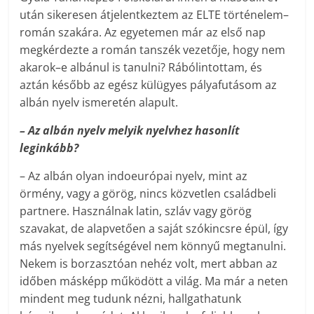
után sikeresen átjelentkeztem az ELTE történelem–
román szakára. Az egyetemen már az első nap
megkérdezte a román tanszék vezetője, hogy nem
akarok–e albánul is tanulni? Rábólintottam, és
aztán később az egész külügyes pályafutásom az
albán nyelv ismeretén alapult.
– Az albán nyelv melyik nyelvhez hasonlít
leginkább?
– Az albán olyan indoeurópai nyelv, mint az
örmény, vagy a görög, nincs közvetlen családbeli
partnere. Használnak latin, szláv vagy görög
szavakat, de alapvetően a saját szókincsre épül, így
más nyelvek segítségével nem könnyű megtanulni.
Nekem is borzasztóan nehéz volt, mert abban az
időben másképp működött a világ. Ma már a neten
mindent meg tudunk nézni, hallgathatunk