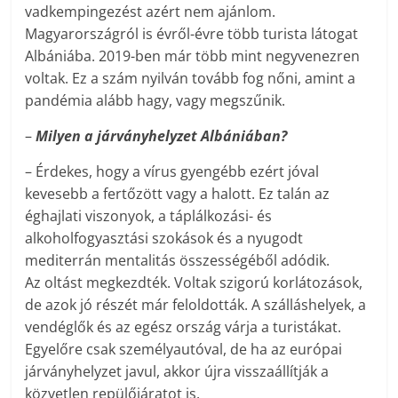
vadkempingezést azért nem ajánlom.
Magyarországról is évről-évre több turista látogat
Albániába. 2019-ben már több mint negyvenezren
voltak. Ez a szám nyilván tovább fog nőni, amint a
pandémia alább hagy, vagy megszűnik.
–
Milyen a járványhelyzet Albániában?
– Érdekes, hogy a vírus gyengébb ezért jóval
kevesebb a fertőzött vagy a halott. Ez talán az
éghajlati viszonyok, a táplálkozási- és
alkoholfogyasztási szokások és a nyugodt
mediterrán mentalitás összességéből adódik.
Az oltást megkezdték. Voltak szigorú korlátozások,
de azok jó részét már feloldották. A szálláshelyek, a
vendéglők és az egész ország várja a turistákat.
Egyelőre csak személyautóval, de ha az európai
járványhelyzet javul, akkor újra visszaállítják a
közvetlen repülőjáratot is.