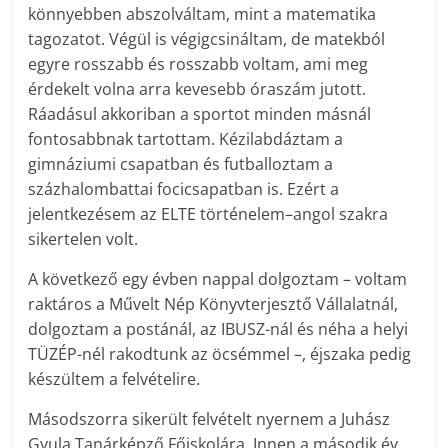
könnyebben abszolváltam, mint a matematika
tagozatot. Végül is végigcsináltam, de matekból
egyre rosszabb és rosszabb voltam, ami meg
érdekelt volna arra kevesebb óraszám jutott.
Ráadásul akkoriban a sportot minden másnál
fontosabbnak tartottam. Kézilabdáztam a
gimnáziumi csapatban és futballoztam a
százhalombattai focicsapatban is. Ezért a
jelentkezésem az ELTE történelem–angol szakra
sikertelen volt.
A következő egy évben nappal dolgoztam – voltam
raktáros a Művelt Nép Könyvterjesztő Vállalatnál,
dolgoztam a postánál, az IBUSZ-nál és néha a helyi
TÜZÉP-nél rakodtunk az öcsémmel –, éjszaka pedig
készültem a felvételire.
Másodszorra sikerült felvételt nyernem a Juhász
Gyula Tanárképző Főiskolára. Innen a második év