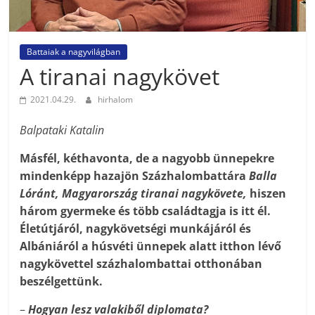
Battaiak a nagyvilágban
A tiranai nagykövet
2021.04.29.
hirhalom
Balpataki Katalin
Másfél, kéthavonta, de a nagyobb ünnepekre
mindenképp hazajön Százhalombattára
Balla
Lóránt, Magyarország tiranai nagykövete,
hiszen
három gyermeke és több családtagja is itt él.
Életútjáról, nagykövetségi munkájáról és
Albániáról a húsvéti ünnepek alatt itthon lévő
nagykövettel százhalombattai otthonában
beszélgettünk.
–
Hogyan lesz valakiből diplomata?