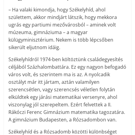
– Ha valaki kimondja, hogy Székelyhíd, ahol
születtem, akkor mindjárt látszik, hogy mekkora
ugrás egy partiumi mezővárosból – aminek volt
múzeuma, gimnáziuma – a magyar
külügyminisztérium. Nekem is több lépcsőben
sikerült eljutnom idáig.
Székelyhídról 1974-ben költöztünk családegyesítés
céljából Százhalombattára. Ez egy nagyon befogadó
város volt, és szerintem ma is az. A nyolcadik
osztályt már itt jártam, aztán valamilyen
szerencsétlen, vagy szerencsés véletlen folytán
elküldtek egy járási matematikai versenyre, ahol
viszonylag jól szerepeltem. Ezért felvettek a II.
Rákóczi Ferenc Gimnázium matematika tagozatára.
A gimnázium Budapesten, a Rózsadombon van.
Székelyhíd és a Rózsadomb közötti különbséget