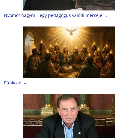
Nyomot hagyni – egy pedagógus valódi mércéje
→
Pünkösd
→