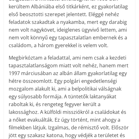
kerültem Albániába első titkárként, ez gyakorlatilag
első beosztotti szerepet jelentett. Eléggé nehéz
feladatok szakadtak a nyakamba, mert egy darabig
nem volt nagykövet, ideiglenes ügyvivő lettem, ami
nem volt könnyű egy tapasztalatlan embernek és a
családom, a három gyerekkel is velem volt.
Megbirkóztam a feladattal, ami nem csak a kezdeti
tapasztalatlanságom miatt volt nehéz, hanem mert
1997 márciusában az albán állam gyakorlatilag egy
hétre összeomlott. Egy polgári engedetlenségi
mozgalom alakult ki, ami a belpolitikai válságnak
egy súlyosabb formája. A tüntetők laktanyákat
raboltak ki, és rengeteg fegyver került a
lakossághoz. A külföldi missziókról a családokat és
a nőket evakuálták. Ez úgy történt, mint ahogy a
filmekben látjuk. Izgalmas, de rémisztő volt. Először
jött egy szakasz katona, hogy védjék a területet és