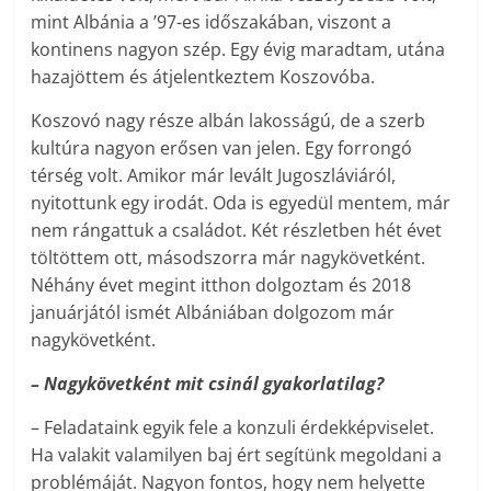
mint Albánia a ’97-es időszakában, viszont a
kontinens nagyon szép. Egy évig maradtam, utána
hazajöttem és átjelentkeztem Koszovóba.
Koszovó nagy része albán lakosságú, de a szerb
kultúra nagyon erősen van jelen. Egy forrongó
térség volt. Amikor már levált Jugoszláviáról,
nyitottunk egy irodát. Oda is egyedül mentem, már
nem rángattuk a családot. Két részletben hét évet
töltöttem ott, másodszorra már nagykövetként.
Néhány évet megint itthon dolgoztam és 2018
januárjától ismét Albániában dolgozom már
nagykövetként.
– Nagykövetként mit csinál gyakorlatilag?
– Feladataink egyik fele a konzuli érdekképviselet.
Ha valakit valamilyen baj ért segítünk megoldani a
problémáját. Nagyon fontos, hogy nem helyette