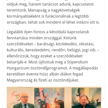
oldjuk meg, hanem tanácsot adunk, kapcsolatot
teremtünk. Manapság a nagykövetségek
kormányablakként is funkcionálnak a legtöbb
országban, tehát sok mindent el lehet intézni ott is.
Legalább ilyen fontos a kétoldalú kapcsolatok
fenntartása minden országgal. Kötünk
szerződéseket – barátsági, közlekedési, oktatási,
kulturális, kereskedelmi, rendőri, belügyi, jogi stb. –
ellenőrizzük, hogy ezeket a szerződéseket
betartják-e. Most újítottuk meg a Stipendium
Hungaricum ösztöndíjprogramot. A megállapodás
keretében évente húsz albán diákot fogad
Magyarország és fizeti az ösztöndíjukat.