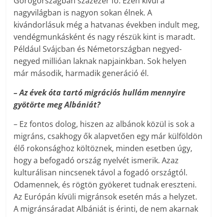
Görögországban százezer fő. Ezen kívül a
nagyvilágban is nagyon sokan élnek. A
kivándorlásuk még a hatvanas években indult meg,
vendégmunkásként és nagy részük kint is maradt.
Például Svájcban és Németországban negyed-
negyed millióan laknak napjainkban. Sok helyen
már második, harmadik generáció él.
– Az évek óta tartó migrációs hullám mennyire
gyötörte meg Albániát?
– Ez fontos dolog, hiszen az albánok közül is sok a
migráns, csakhogy ők alapvetően egy már külföldön
élő rokonsághoz költöznek, minden esetben úgy,
hogy a befogadó ország nyelvét ismerik. Azaz
kulturálisan nincsenek távol a fogadó országtól.
Odamennek, és rögtön gyökeret tudnak ereszteni.
Az Európán kívüli migránsok esetén más a helyzet.
A migránsáradat Albániát is érinti, de nem akarnak