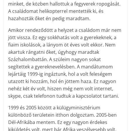
minket, de közben hallottuk a fegyverek ropogását.
A családomat helikopterrel mentették ki, és
hazahozták őket én pedig maradtam.
Amikor rendeződött a helyzet a családom már nem
jött vissza. Ez egy sokkhatás volt a gyerekeknek, a
fiaim iskolások, a lányom öt éves volt ekkor. Nem
akartuk rángatni őket, úgyhogy maradtak
Százhalombattán. A szüleim nagyon sokat
segítettek a gyereknevelésben. A mandátumom
lejártáig 1999-ig ingáztunk, hol a volt feleségem
utazott ki hozzám, hol én jöttem haza. Ez nagyon
nehéz két év volt, hiszen még nem volt internet,
skype, csak telefonon tudtuk a kapcsolatot tartani.
1999 és 2005 között a külügyminisztérium
különböző területein itthon dolgoztam. 2005-ben
Dél-Afrikába mentem. Ez egy nagyon érdekes
kiküldetés volt, mert bár Afrika veszélyesebb volt,