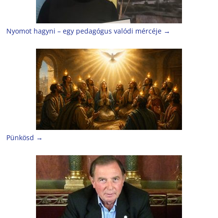
Nyomot hagyni – egy pedagógus valódi mércéje
→
Pünkösd
→