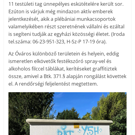
11 testületi tag ünnepélyes eskütételére került sor.
Ezúton is várjuk még mindazon aktív emberek
jelentkezését, akik a plébániai munkacsoportok
valamelyikében részt szeretnének vállalni és ezáltal
is segíteni tudják az egyházi közösségi életet. (Iroda
tel.száma: 06-23-951-323, H-Sz-P 17-19 óra).
Az Óváros különböző területein és helyein, eddig
ismeretlen elkövetők festékszóró spray-vel és
alkoholos filccel táblákat, kerítéseket graffitiztek
össze, amivel a Btk. 371.§ alapján rongálást követtek
el. A rendőrségi feljelentést megtettem.