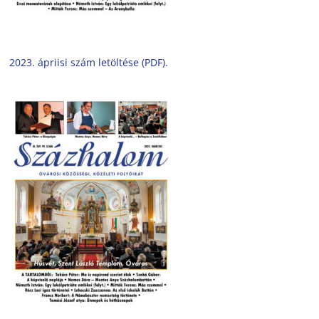
2023. ápriisi szám letöltése (PDF).