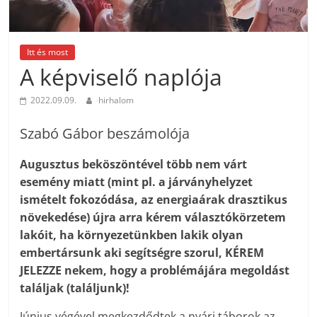
Itt és most
A képviselő naplója
2022.09.09.
hirhalom
Szabó Gábor beszámolója
Augusztus beköszöntével több nem várt
esemény miatt (mint pl. a járványhelyzet
ismételt fokozódása, az energiaárak drasztikus
növekedése) újra arra kérem választókörzetem
lakóit, ha környezetünkben lakik olyan
embertársunk aki segítségre szorul, KÉREM
JELEZZE nekem, hogy a problémájára megoldást
találjak (találjunk)!
Június végével megkezdődtek a nyári táborok az