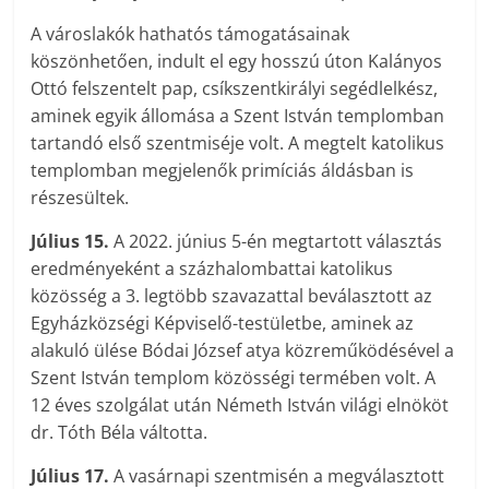
A városlakók hathatós támogatásainak
köszönhetően, indult el egy hosszú úton Kalányos
Ottó felszentelt pap, csíkszentkirályi segédlelkész,
aminek egyik állomása a Szent István templomban
tartandó első szentmiséje volt. A megtelt katolikus
templomban megjelenők primíciás áldásban is
részesültek.
Július 15.
A 2022. június 5-én megtartott választás
eredményeként a százhalombattai katolikus
közösség a 3. legtöbb szavazattal beválasztott az
Egyházközségi Képviselő-testületbe, aminek az
alakuló ülése Bódai József atya közreműködésével a
Szent István templom közösségi termében volt. A
12 éves szolgálat után Németh István világi elnököt
dr. Tóth Béla váltotta.
Július 17.
A vasárnapi szentmisén a megválasztott