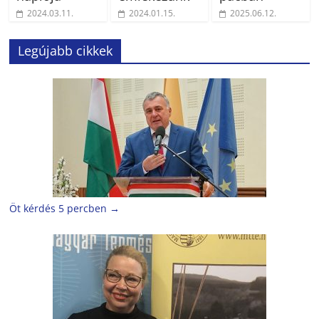
2024.03.11.
2024.01.15.
2025.06.12.
Legújabb cikkek
Öt kérdés 5 percben
→