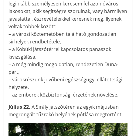
leginkább személyesen keresem fel azon óvárosi
lakosokat, akik segítségre szorulnak, vagy bármilyen
javaslattal, észrevételeikkel keresnek meg. Ilyenek
voltak többek között:
– a városi köztemetőben található gondozatlan
sírhelyek rendbetétele,
– a Köbüki játszótérrel kapcsolatos panaszok
kivizsgálása,
– a még mindig megoldatlan, rendezetlen Duna-
part,
– városrészünk jövőbeni egészségügyi ellátottsági
helyzete,
– az emberek közbiztonsági érzetének növelése.
Július 22.
A Sirály játszótéren az egyik májusban
megrongált tűzrakó helyének pótlása megtörtént.