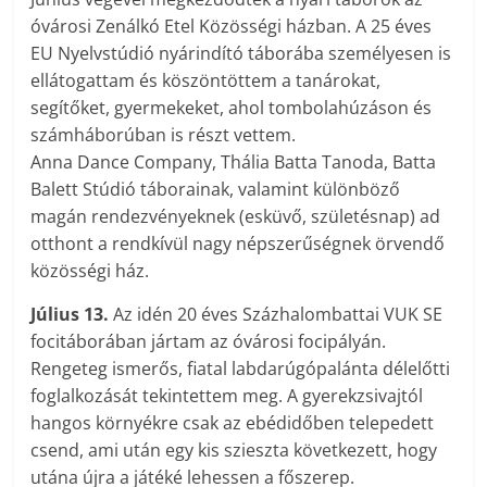
óvárosi Zenálkó Etel Közösségi házban. A 25 éves
EU Nyelvstúdió nyárindító táborába személyesen is
ellátogattam és köszöntöttem a tanárokat,
segítőket, gyermekeket, ahol tombolahúzáson és
számháborúban is részt vettem.
Anna Dance Company, Thália Batta Tanoda, Batta
Balett Stúdió táborainak, valamint különböző
magán rendezvényeknek (esküvő, születésnap) ad
otthont a rendkívül nagy népszerűségnek örvendő
közösségi ház.
Július 13.
Az idén 20 éves Százhalombattai VUK SE
focitáborában jártam az óvárosi focipályán.
Rengeteg ismerős, fiatal labdarúgópalánta délelőtti
foglalkozását tekintettem meg. A gyerekzsivajtól
hangos környékre csak az ebédidőben telepedett
csend, ami után egy kis szieszta következett, hogy
utána újra a játéké lehessen a főszerep.