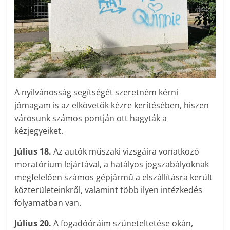
A nyilvánosság segítségét szeretném kérni
jómagam is az elkövetők kézre kerítésében, hiszen
városunk számos pontján ott hagyták a
kézjegyeiket.
Július 18.
Az autók műszaki vizsgáira vonatkozó
moratórium lejártával, a hatályos jogszabályoknak
megfelelően számos gépjármű a elszállításra került
közterületeinkről, valamint több ilyen intézkedés
folyamatban van.
Július 20.
A fogadóóráim szüneteltetése okán,