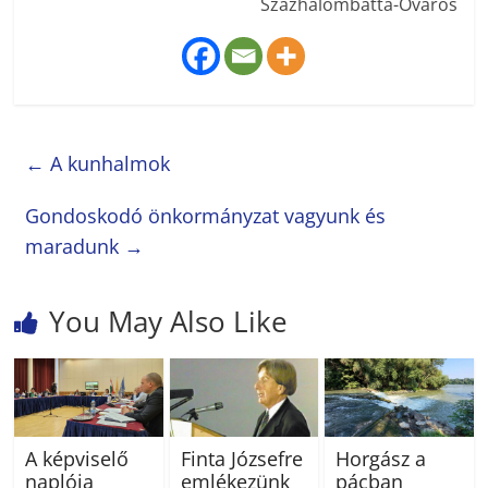
Százhalombatta-Óváros
←
A kunhalmok
Gondoskodó önkormányzat vagyunk és
maradunk
→
You May Also Like
A képviselő
Finta Józsefre
Horgász a
naplója
emlékezünk
pácban