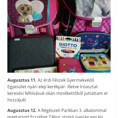
Augusztus 11.
Az érdi Fészek Gyermekvédő
Egyesület nyári eleji kerékpár- illetve íróasztal-
keresési felhívásuk okán mindkettőből juttattam el
hozzájuk!
Augusztus 12.
A Régészeti Parkban 3. alkalommal
megtartott Erzsébet Tábor utolsó napján egy kis