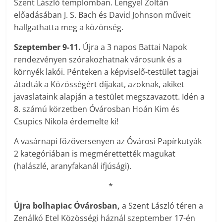
Szent László templomban. Lengyel Zoltán
előadásában J. S. Bach és David Johnson műveit
hallgathatta meg a közönség.
Szeptember 9-11.
Újra a 3 napos Battai Napok
rendezvényen szórakozhatnak városunk és a
környék lakói. Pénteken a képviselő-testület tagjai
átadták a Közösségért díjakat, azoknak, akiket
javaslataink alapján a testület megszavazott. Idén a
8. számú körzetben Óvárosban Hoán Kim és
Csupics Nikola érdemelte ki!
A vasárnapi főzőversenyen az Óvárosi Papírkutyák
2 kategóriában is megmérettették magukat
(halászlé, aranyfakanál ifjúsági).
*
Újra bolhapiac Óvárosban,
a Szent László téren a
Zenálkó Etel Közösségi háznál szeptember 17-én