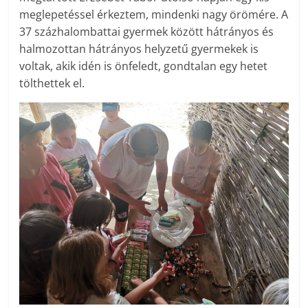
meglepetéssel érkeztem, mindenki nagy örömére. A
37 százhalombattai gyermek között hátrányos és
halmozottan hátrányos helyzetű gyermekek is
voltak, akik idén is önfeledt, gondtalan egy hetet
tölthettek el.