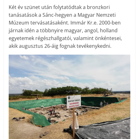
Két év szünet után folytatódtak a bronzkori
tanásatások a Sánc-hegyen a Magyar Nemzeti
Múzeum tervásatásaként. Immár Kr.e. 2000-ben
járnak idén a többnyire magyar, angol, holland
egyetemek régészhallgatói, valamint önkéntesei,
akik augusztus 26-áig fognak tevékenykedni.