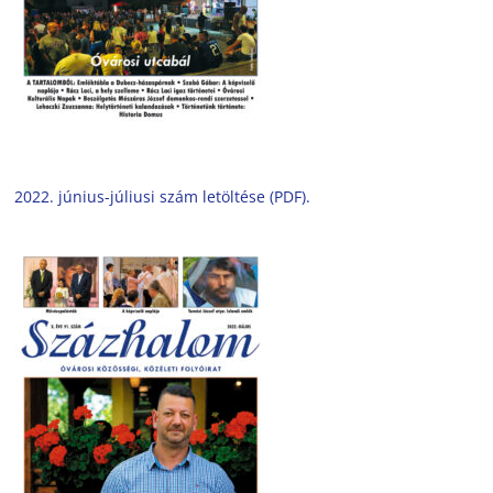
2022. június-júliusi szám letöltése (PDF).