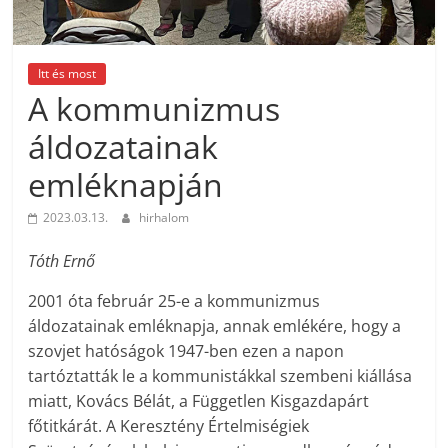
Itt és most
A kommunizmus
áldozatainak
emléknapján
2023.03.13.
hirhalom
Tóth Ernő
2001 óta február 25-e a kommunizmus
áldozatainak emléknapja, annak emlékére, hogy a
szovjet hatóságok 1947-ben ezen a napon
tartóztatták le a kommunistákkal szembeni kiállása
miatt, Kovács Bélát, a Független Kisgazdapárt
főtitkárát. A Keresztény Értelmiségiek