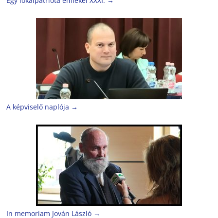
Egy lokálpatrióta emlékei XXXI.
→
A képviselő naplója
→
In memoriam Jován László
→