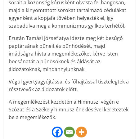
sorait a közönség kórusként olvasta fel hangosan,
majd a kinyomtatott sorokat tartalmazó cédulákat
egyenként a kopjafa tövében helyezték el, így
szabadulva meg a kommunizmus gyilkos terhétől.
Ezután Tamási József atya idézte meg két besúgó
paptársának bűneit és bűnhődését, majd
imádságra hívta a megemlékezőket kérve Isten
bocsánatát a bűnösöknek és áldását az
áldozatoknak, mindannyiunknak.
Végül gyertyagyújtással és főhajtással tisztelegtek a
résztvevők az áldozatok előtt.
A megemlékezést kezdetén a Himnusz, végén e
Szózat és a Székely himnusz éneklésével keretezték
be a megemlékezők.