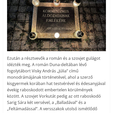
Ezután a résztvevők a román és a szovjet gulágot
idézték meg. A román Duna-deltában lévő
fogolytábort Visky András „Júlia” című
monodrámájának történetével, ahol a szerző
kisgyermek korában hat testvérével és édesanyjával
évekig raboskodott embertelen körülmények
között. A szovjet Vorkutát pedig az ott raboskodó
Sarig Sára két versével, a „Balladával” és a
„Feltámadással”. A versszakok utolsó ismétlődő