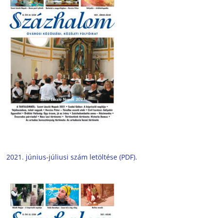
2021. június-júliusi szám letöltése (PDF).