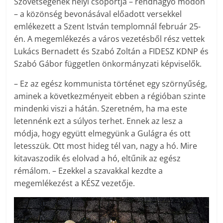
Szövetségének helyi csoportja – rendhagyó módon
– a közönség bevonásával előadott versekkel
emlékezett a Szent István templomnál február 25-
én. A megemlékezés a város vezetésből rész vettek
Lukács Bernadett és Szabó Zoltán a FIDESZ KDNP és
Szabó Gábor független önkormányzati képviselők.
– Ez az egész kommunista történet egy szörnyűség,
aminek a következményeit ebben a régióban szinte
mindenki viszi a hátán. Szeretném, ha ma este
letennénk ezt a súlyos terhet. Ennek az lesz a
módja, hogy együtt elmegyünk a Gulágra és ott
letesszük. Ott most hideg tél van, nagy a hó. Mire
kitavaszodik és elolvad a hó, eltűnik az egész
rémálom. – Ezekkel a szavakkal kezdte a
megemlékezést a KÉSZ vezetője.