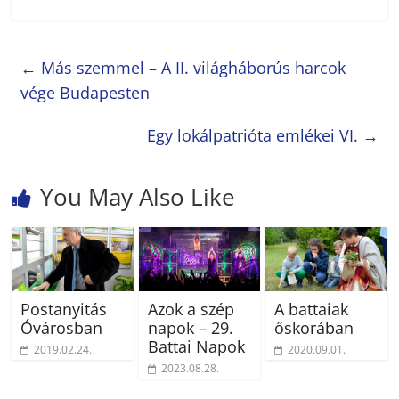
←
Más szemmel – A II. világháborús harcok
vége Budapesten
Egy lokálpatrióta emlékei VI.
→
You May Also Like
Postanyitás
Azok a szép
A battaiak
Óvárosban
napok – 29.
őskorában
Battai Napok
2019.02.24.
2020.09.01.
2023.08.28.