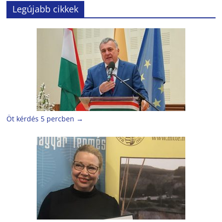
Legújabb cikkek
Öt kérdés 5 percben
→