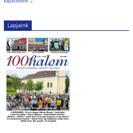
kapaszkodik
→
Lapjaink