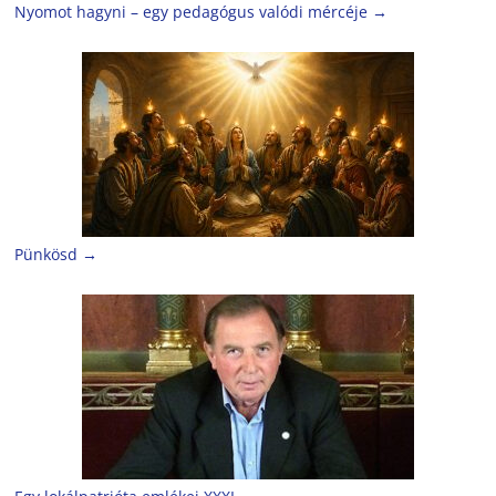
Nyomot hagyni – egy pedagógus valódi mércéje
→
Pünkösd
→