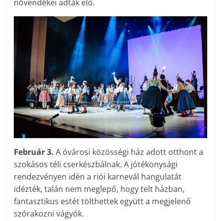
növendékei adták elő.
Február 3.
A óvárosi közösségi ház adott otthont a
szokásos téli cserkészbálnak. A jótékonysági
rendezvényen idén a riói karnevál hangulatát
idézték, talán nem meglepő, hogy telt házban,
fantasztikus estét tölthettek együtt a megjelenő
szórakozni vágyók.