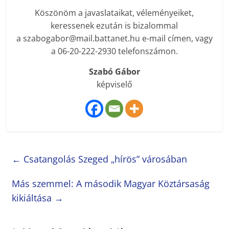
Köszönöm a javaslataikat, véleményeiket,
keressenek ezután is bizalommal
a szabogabor@mail.battanet.hu e-mail címen, vagy
a 06-20-222-2930 telefonszámon.
Szabó Gábor
képviselő
←
Csatangolás Szeged „hírös” városában
Más szemmel: A második Magyar Köztársaság
kikiáltása
→