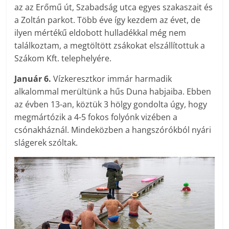
az az Erőmű út, Szabadság utca egyes szakaszait és
a Zoltán parkot. Több éve így kezdem az évet, de
ilyen mértékű eldobott hulladékkal még nem
találkoztam, a megtöltött zsákokat elszállítottuk a
Szákom Kft. telephelyére.
Január 6.
Vízkeresztkor immár harmadik
alkalommal merültünk a hűs Duna habjaiba. Ebben
az évben 13-an, köztük 3 hölgy gondolta úgy, hogy
megmártózik a 4-5 fokos folyónk vizében a
csónakháznál. Mindeközben a hangszórókból nyári
slágerek szóltak.