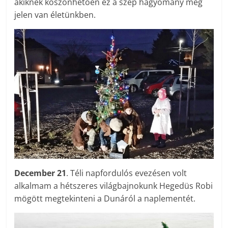
akiknek köszönhetően ez a szép hagyomány még
jelen van életünkben.
December 21
. Téli napfordulós evezésen volt
alkalmam a hétszeres világbajnokunk Hegedüs Robi
mögött megtekinteni a Dunáról a naplementét.