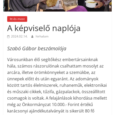
Itt és most
A képviselő naplója
2024.02.14.
hirhalom
Szabó Gábor beszámolója
Városunkban élő segítőkész embertársainknak
hála, számos rászorulónak csalhattam mosolyt az
arcára, illetve örömkönnyeket a szemükbe, az
ünnepek előtt és után egyaránt. Az adományok
között tartós élelmiszerek, ruhaneműk, elektronikai
és műszaki cikkek, tűzifa, gázpalackok, összeállított
csomagok is voltak. A felajánlások kihordása mellett
még az Önkormányzat 10.000.- Forint értékű
karácsonyi ajándékutalványát is sikerült 80 fő