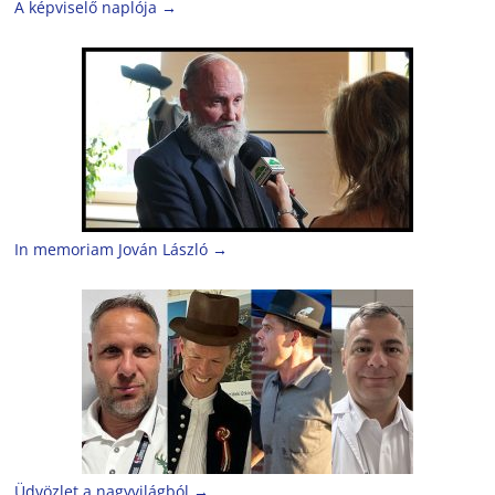
A képviselő naplója
→
In memoriam Jován László
→
Üdvözlet a nagyvilágból
→