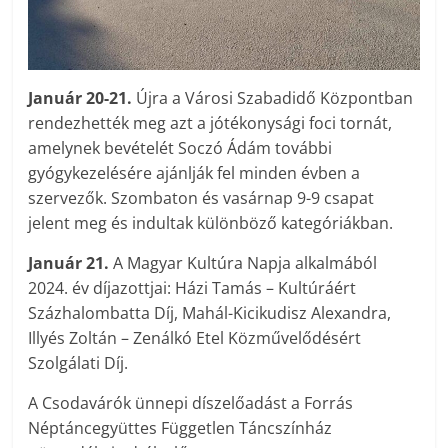
Január 20-21.
Újra a Városi Szabadidő Központban
rendezhették meg azt a jótékonysági foci tornát,
amelynek bevételét Soczó Ádám további
gyógykezelésére ajánlják fel minden évben a
szervezők. Szombaton és vasárnap 9-9 csapat
jelent meg és indultak különböző kategóriákban.
Január 21.
A Magyar Kultúra Napja alkalmából
2024. év díjazottjai: Házi Tamás – Kultúráért
Százhalombatta Díj, Mahál-Kicikudisz Alexandra,
Illyés Zoltán – Zenálkó Etel Közművelődésért
Szolgálati Díj.
A Csodavárók ünnepi díszelőadást a Forrás
Néptáncegyüttes Független Táncszínház