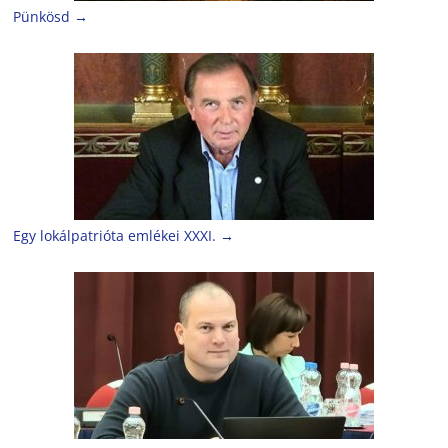
Pünkösd
→
Egy lokálpatrióta emlékei XXXI.
→