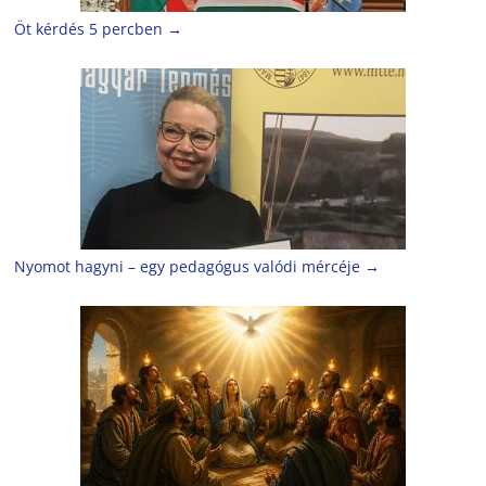
Öt kérdés 5 percben
→
Nyomot hagyni – egy pedagógus valódi mércéje
→