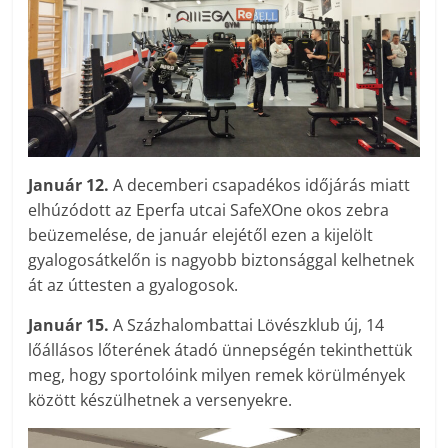
Január 12.
A decemberi csapadékos időjárás miatt
elhúzódott az Eperfa utcai SafeXOne okos zebra
beüzemelése, de január elejétől ezen a kijelölt
gyalogosátkelőn is nagyobb biztonsággal kelhetnek
át az úttesten a gyalogosok.
Január 15.
A Százhalombattai Lövészklub új, 14
lőállásos lőterének átadó ünnepségén tekinthettük
meg, hogy sportolóink milyen remek körülmények
között készülhetnek a versenyekre.