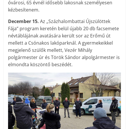
óvárosi, 65 évnél idősebb lakosnak személyesen
kézbesítenem.
December 15.
Az „Százhalombattai Újszülöttek
Fája” program keretén belül újabb 20 db facsemete
névtáblájának avatására került sor az Erőmű út
mellett a Csónakos lakóparknál. A gyermekeikkel
megjelenő szülők mellett, Vezér Mihály
polgármester úr és Török Sándor alpolgármester is
elmondta köszöntő beszédét.