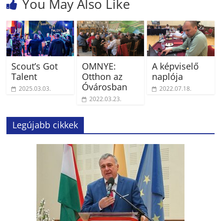
You May Also Like
Scout’s Got
OMNYE:
A képviselő
Talent
Otthon az
naplója
Óvárosban
2025.03.03.
2022.07.18.
2022.03.23.
Legújabb cikkek