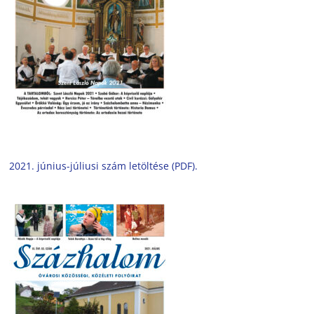
2021. június-júliusi szám letöltése (PDF).