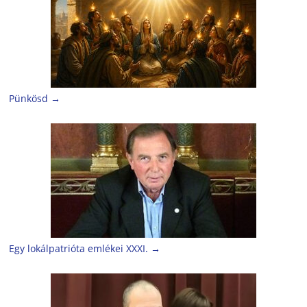
Pünkösd
→
Egy lokálpatrióta emlékei XXXI.
→