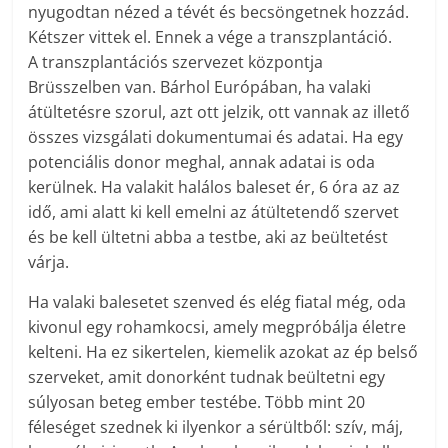
nyugodtan nézed a tévét és becsöngetnek hozzád.
Kétszer vittek el. Ennek a vége a transzplantáció.
A transzplantációs szervezet központja
Brüsszelben van. Bárhol Európában, ha valaki
átültetésre szorul, azt ott jelzik, ott vannak az illető
összes vizsgálati dokumentumai és adatai. Ha egy
potenciális donor meghal, annak adatai is oda
kerülnek. Ha valakit halálos baleset ér, 6 óra az az
idő, ami alatt ki kell emelni az átültetendő szervet
és be kell ültetni abba a testbe, aki az beültetést
várja.
Ha valaki balesetet szenved és elég fiatal még, oda
kivonul egy rohamkocsi, amely megpróbálja életre
kelteni. Ha ez sikertelen, kiemelik azokat az ép belső
szerveket, amit donorként tudnak beültetni egy
súlyosan beteg ember testébe. Több mint 20
féleséget szednek ki ilyenkor a sérültből: szív, máj,