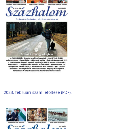
2023. februári szám letöltése (PDF).