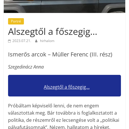
Portré
Alszegtől a főszegig…
2023.07.21.
hirhalom
Ismerős arcok – Müller Ferenc (III. rész)
Szegedinácz Anna
Alszegtől a főszegig…
Próbáltam képviselő lenni, de nem engem
választottak meg. Bár továbbra is foglalkoztatott a
politika, de részemről ez lecsengése volt a „politikai
pályafutásomnak”. Nézem, hallgatom a híreket,