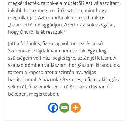
megkérdezték, tartok-e a műtéttől? Azt válaszoltam,
inkább haljak meg a műtőasztalon, mint hogy
megfulladjak. Azt mondta akkor az adjunktus:
„Uram ettől ne aggódjon. Azért ez a sok vizsgálat,
hogy Önt föl is ébresszük.”
Jött a felépülés, fizikailag volt nehéz és lassú.
Szerencsére fájdalmaim nem voltak. Egy ideig
szükségem volt házi segítségre, aztán jól lettem. A
szabadidőmben vadászom, horgászom, kirándulok,
tartom a kapcsolatot a szintén nyugdíjas
barátaimmal. A házunk kétszintes, a fiam, aki jogász
velem él, ő az emeleten – külön háztartásban és
békében, megértésben.