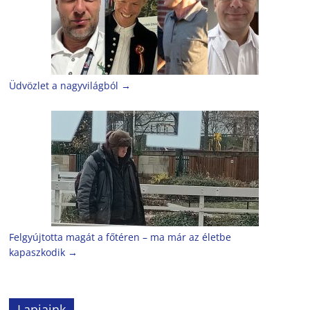
Üdvözlet a nagyvilágból
→
Felgyújtotta magát a főtéren – ma már az életbe
kapaszkodik
→
Lapjaink