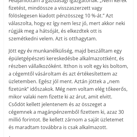
Felajánlottam a gazdasági igazgatónak: „Nem kérek
fizetést, mindössze a visszaszerzett vagy
fölöslegesen kiadott pénzösszeg 10 %-át.” Azt
válaszolta, hogy ez így nem lesz jó, mert akkor neki
rúgják meg a hátsóját, és elkezdtek ott is
szemétkedni velem. Azt is otthagytam.
Jött egy év munkanélküliség, majd beszálltam egy
épületgépészeti kereskedésbe alkalmazottként, és
részben vállalkozóként. Itthon is volt egy kis boltom,
a cégemtől vásároltam és azt értékesítettem az
üzletemben. Egész jól ment. Aztán jöttek a „nem
fizetünk” időszakok. Még nem voltam elég tőkeerős,
mikor valaki nem fizette ki az árut, amit elvitt.
Csődöt kellett jelentenem és az összeget a
cégemnek a magánpénzemből fizettem ki, azaz 30
millió forintot. Be kellett zárnom a saját üzletemet
és maradtam továbbra is csak alkalmazott.