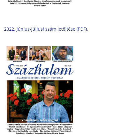
2022. június-júliusi szám letöltése (PDF).