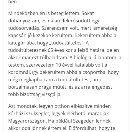
ben.
Mindeközben én is beteg lettem. Sokat
dohányoztam, és nálam felerősödött egy
tüdősorvadás. Szerencsém volt, mert ismeretség
kapcsán jó kezekbe kerültem. Bekerültem abba a
kategóriába, hogy „tüdőátültetés”. A
tüdőátültetésnek 65 éves kor a felső határa, de én
akkor már ezt túlhaladtam. A biológiai állapotom, a
testem, szervezetem 10 évvel fiatalabb volt a
koromnál, így bekerültem abba a csoportba, hogy
még megkaphattam a tüdőátültetést, ami
borzalmasan drága műtét, és az arra engedést
több bizottság vizsgálja.
Azt mondták, legyen otthon elkészítve minden
kórházi szükséglet, legyek elérhető, maradjak
Magyarországon. Ha például Szegeden lennék,
akkor oda jönnek értem el. Előfordulhat, hogy te