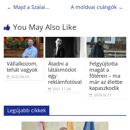
←
Majd a Szalai…
A moldvai csángók
→
You May Also Like
Vállalkozom,
Átadni a
Felgyújtotta
tehát vagyok
látásmódot
magát a
egy
főtéren – ma
2022.06.03.
reklámfotóval
már az életbe
kapaszkodik
2021.11.24.
2026.02.11.
Legújabb cikkek