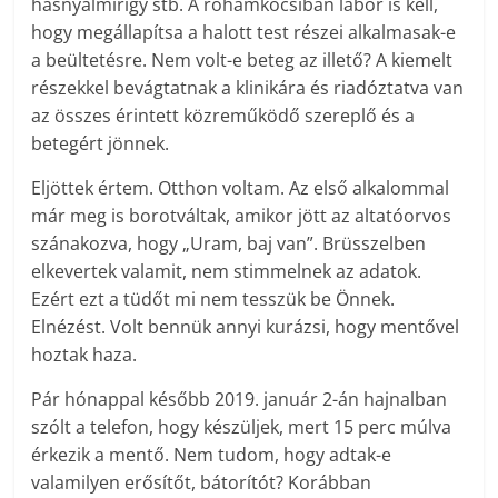
hasnyálmirigy stb. A rohamkocsiban labor is kell,
hogy megállapítsa a halott test részei alkalmasak-e
a beültetésre. Nem volt-e beteg az illető? A kiemelt
részekkel bevágtatnak a klinikára és riadóztatva van
az összes érintett közreműködő szereplő és a
betegért jönnek.
Eljöttek értem. Otthon voltam. Az első alkalommal
már meg is borotváltak, amikor jött az altatóorvos
szánakozva, hogy „Uram, baj van”. Brüsszelben
elkevertek valamit, nem stimmelnek az adatok.
Ezért ezt a tüdőt mi nem tesszük be Önnek.
Elnézést. Volt bennük annyi kurázsi, hogy mentővel
hoztak haza.
Pár hónappal később 2019. január 2-án hajnalban
szólt a telefon, hogy készüljek, mert 15 perc múlva
érkezik a mentő. Nem tudom, hogy adtak-e
valamilyen erősítőt, bátorítót? Korábban