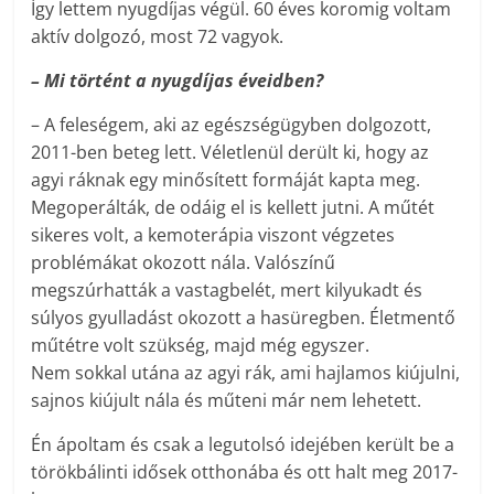
Így lettem nyugdíjas végül. 60 éves koromig voltam
aktív dolgozó, most 72 vagyok.
– Mi történt a nyugdíjas éveidben?
– A feleségem, aki az egészségügyben dolgozott,
2011-ben beteg lett. Véletlenül derült ki, hogy az
agyi ráknak egy minősített formáját kapta meg.
Megoperálták, de odáig el is kellett jutni. A műtét
sikeres volt, a kemoterápia viszont végzetes
problémákat okozott nála. Valószínű
megszúrhatták a vastagbelét, mert kilyukadt és
súlyos gyulladást okozott a hasüregben. Életmentő
műtétre volt szükség, majd még egyszer.
Nem sokkal utána az agyi rák, ami hajlamos kiújulni,
sajnos kiújult nála és műteni már nem lehetett.
Én ápoltam és csak a legutolsó idejében került be a
törökbálinti idősek otthonába és ott halt meg 2017-