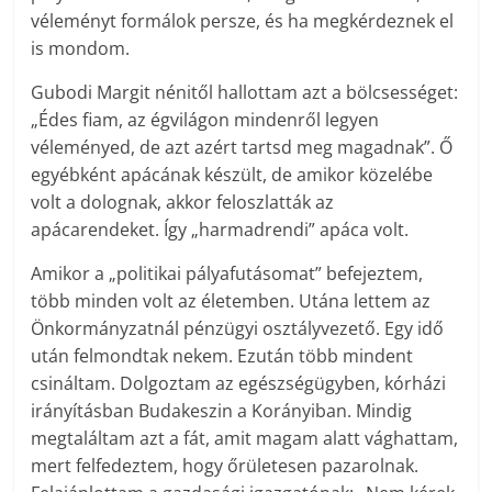
véleményt formálok persze, és ha megkérdeznek el
is mondom.
Gubodi Margit nénitől hallottam azt a bölcsességet:
„Édes fiam, az égvilágon mindenről legyen
véleményed, de azt azért tartsd meg magadnak”. Ő
egyébként apácának készült, de amikor közelébe
volt a dolognak, akkor feloszlatták az
apácarendeket. Így „harmadrendi” apáca volt.
Amikor a „politikai pályafutásomat” befejeztem,
több minden volt az életemben. Utána lettem az
Önkormányzatnál pénzügyi osztályvezető. Egy idő
után felmondtak nekem. Ezután több mindent
csináltam. Dolgoztam az egészségügyben, kórházi
irányításban Budakeszin a Korányiban. Mindig
megtaláltam azt a fát, amit magam alatt vághattam,
mert felfedeztem, hogy őrületesen pazarolnak.