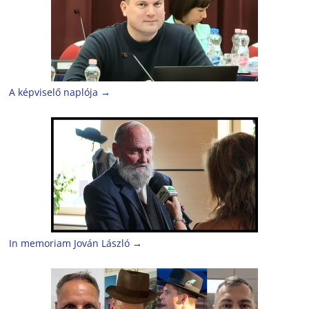
A képviselő naplója
→
In memoriam Jován László
→