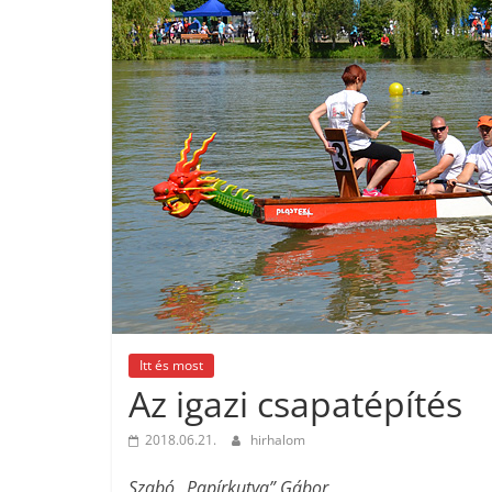
Itt és most
Az igazi csapatépítés
2018.06.21.
hirhalom
Szabó „Papírkutya” Gábor