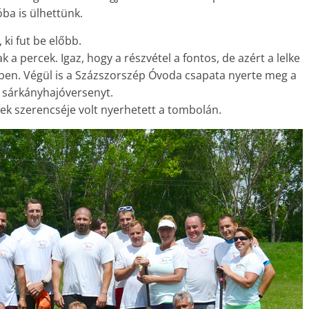
ba is ülhettünk.
ki fut be előbb.
a percek. Igaz, hogy a részvétel a fontos, de azért a lelke
en. Végül is a Százszorszép Óvoda csapata nyerte meg a
 sárkányhajóversenyt.
k szerencséje volt nyerhetett a tombolán.