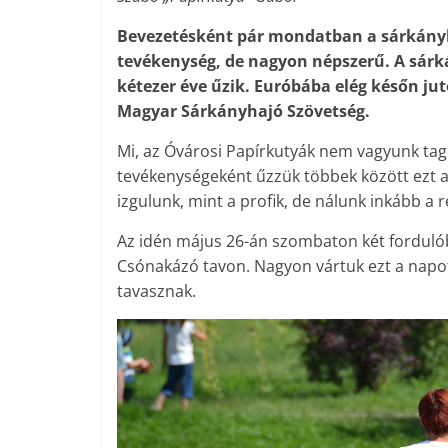
Bevezetésként pár mondatban a sárkányh
tevékenység, de nagyon népszerű. A sárk
kétezer éve űzik. Euróbába elég későn jut
Magyar Sárkányhajó Szövetség.
Mi, az Óvárosi Papírkutyák nem vagyunk tag
tevékenységeként űzzük többek között ezt a
izgulunk, mint a profik, de nálunk inkább a 
Az idén május 26-án szombaton két fordulób
Csónakázó tavon. Nagyon vártuk ezt a napo
tavasznak.