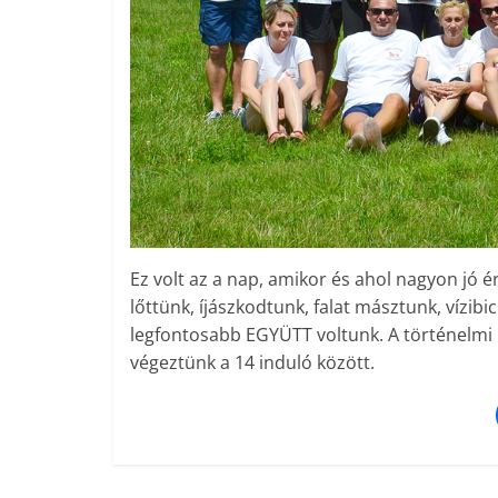
Ez volt az a nap, amikor és ahol nagyon jó 
lőttünk, íjászkodtunk, falat másztunk, vízibic
legfontosabb EGYÜTT voltunk. A történelmi 
végeztünk a 14 induló között.