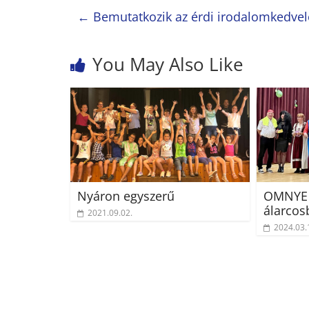
←
Bemutatkozik az érdi irodalomkedvel
You May Also Like
Nyáron egyszerű
OMNYE 
álarcos
2021.09.02.
2024.03.