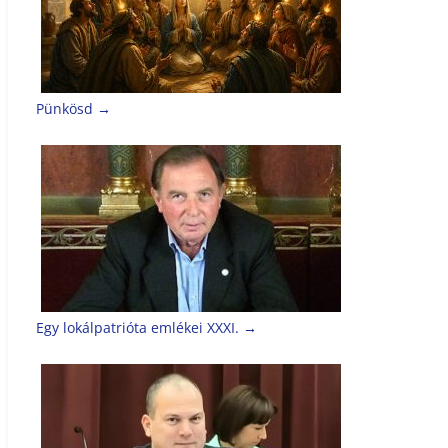
Pünkösd
→
Egy lokálpatrióta emlékei XXXI.
→