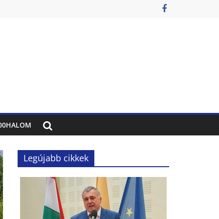
00HALOM
Legújabb cikkek