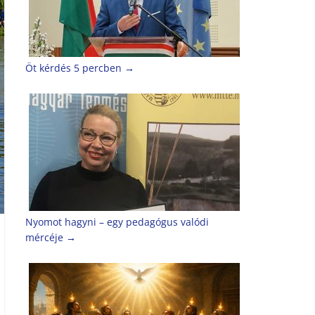
Öt kérdés 5 percben
→
Nyomot hagyni – egy pedagógus valódi
mércéje
→