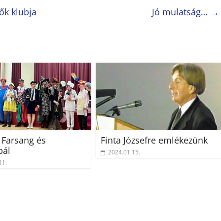
ők klubja
Jó mulatság…
→
Farsang és
Finta Józsefre emlékezünk
bál
2024.01.15.
11.