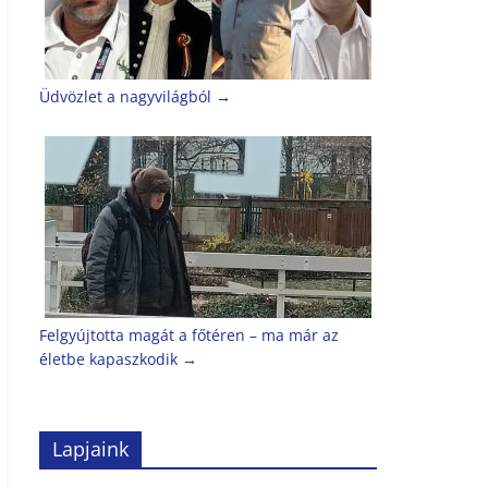
Üdvözlet a nagyvilágból
→
Felgyújtotta magát a főtéren – ma már az
életbe kapaszkodik
→
Lapjaink