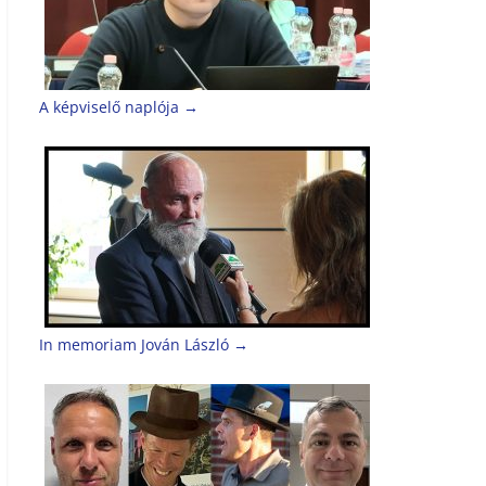
A képviselő naplója
→
In memoriam Jován László
→