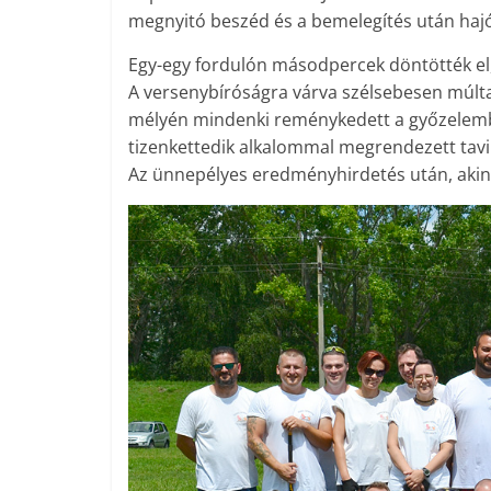
megnyitó beszéd és a bemelegítés után hajó
Egy-egy fordulón másodpercek döntötték el, 
A versenybíróságra várva szélsebesen múltak 
mélyén mindenki reménykedett a győzelemb
tizenkettedik alkalommal megrendezett tavi
Az ünnepélyes eredményhirdetés után, akine