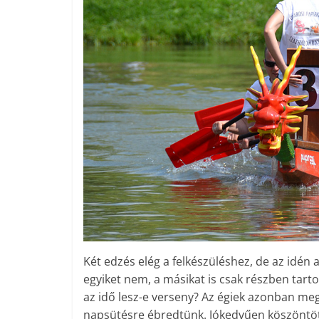
Két edzés elég a felkészüléshez, de az idén
egyiket nem, a másikat is csak részben tart
az idő lesz-e verseny? Az égiek azonban 
napsütésre ébredtünk. Jókedvűen köszöntött