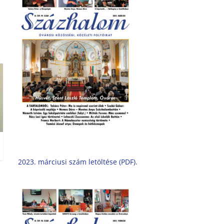
2023. márciusi szám letöltése (PDF).