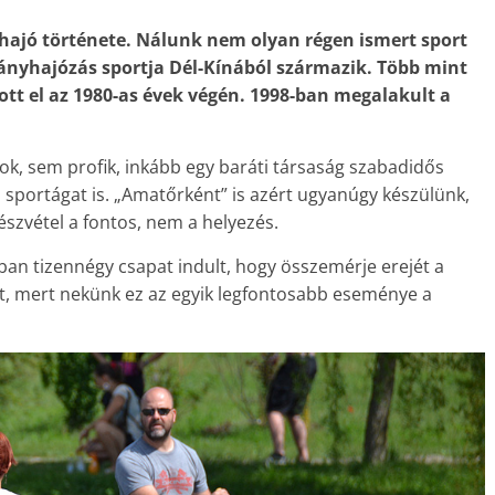
ajó története. Nálunk nem olyan régen ismert sport
ányhajózás sportja Dél-Kínából származik. Több mint
ott el az 1980-as évek végén. 1998-ban megalakult a
ok, sem profik, inkább egy baráti társaság szabadidős
 sportágat is. „Amatőrként” is azért ugyanúgy készülünk,
részvétel a fontos, nem a helyezés.
an tizennégy csapat indult, hogy összemérje erejét a
t, mert nekünk ez az egyik legfontosabb eseménye a