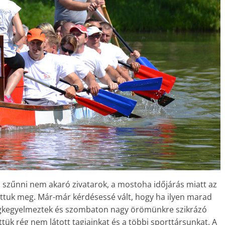
 a szűnni nem akaró zivatarok, a mostoha időjárás miatt az
ottuk meg. Már-már kérdésessé vált, hogy ha ilyen marad
megkegyelmeztek és szombaton nagy örömünkre szikrázó
ük rég nem látott tagjainkat és a többi sporttársunkat. A