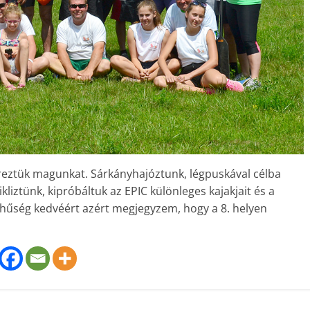
éreztük magunkat. Sárkányhajóztunk, légpuskával célba
ikliztünk, kipróbáltuk az EPIC különleges kajakjait és a
hűség kedvéért azért megjegyzem, hogy a 8. helyen