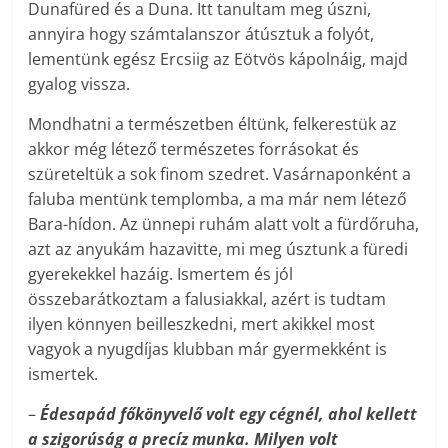
Dunafüred és a Duna. Itt tanultam meg úszni,
annyira hogy számtalanszor átúsztuk a folyót,
lementünk egész Ercsiig az Eötvös kápolnáig, majd
gyalog vissza.
Mondhatni a természetben éltünk, felkerestük az
akkor még létező természetes forrásokat és
szüreteltük a sok finom szedret. Vasárnaponként a
faluba mentünk templomba, a ma már nem létező
Bara-hídon. Az ünnepi ruhám alatt volt a fürdőruha,
azt az anyukám hazavitte, mi meg úsztunk a füredi
gyerekekkel hazáig. Ismertem és jól
összebarátkoztam a falusiakkal, azért is tudtam
ilyen könnyen beilleszkedni, mert akikkel most
vagyok a nyugdíjas klubban már gyermekként is
ismertek.
–
Édesapád főkönyvelő volt egy cégnél, ahol kellett
a szigorúság a precíz munka. Milyen volt