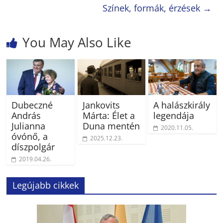
Színek, formák, érzések
→
You May Also Like
Dubeczné
Jankovits
A halászkirály
András
Márta: Élet a
legendája
Julianna
Duna mentén
2020.11.05.
óvónő, a
2025.12.23.
díszpolgár
2019.04.26.
Legújabb cikkek