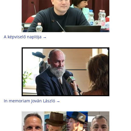
A képviselő naplója
→
In memoriam Jován László
→