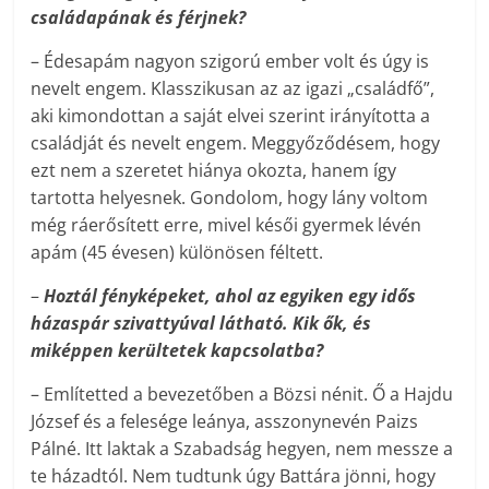
családapának és férjnek?
– Édesapám nagyon szigorú ember volt és úgy is
nevelt engem. Klasszikusan az az igazi „családfő”,
aki kimondottan a saját elvei szerint irányította a
családját és nevelt engem. Meggyőződésem, hogy
ezt nem a szeretet hiánya okozta, hanem így
tartotta helyesnek. Gondolom, hogy lány voltom
még ráerősített erre, mivel késői gyermek lévén
apám (45 évesen) különösen féltett.
–
Hoztál fényképeket, ahol az egyiken egy idős
házaspár szivattyúval látható. Kik ők, és
miképpen kerültetek kapcsolatba?
– Említetted a bevezetőben a Bözsi nénit. Ő a Hajdu
József és a felesége leánya, asszonynevén Paizs
Pálné. Itt laktak a Szabadság hegyen, nem messze a
te házadtól. Nem tudtunk úgy Battára jönni, hogy