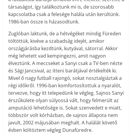
társaságot, így találkoztunk mi is, de szorosabb
kapcsolatba csak a felesége halála után kerültünk.
1986-ban össze is házasodtunk.
Zuglóban laktunk, de a hétvégéket mindig Füreden
töltöttük, kivéve a szabadság idejét, amikor
országjárásba kezdtünk, kutyával, sátorral. Akkor
még lehetett vad kempingezni, amit nagyon
élveztünk. A meccseket a Sanyi csak a TV-ben nézte
és Sági Jancsival, az itteni barátjával értékelték ki.
Mivel ő nagy futball rajongó, sokat nosztalgiáztak a
régi időkről. 1996-ban komfortosítottuk a nyaralót,
tervezve, hogy itt telepedünk le végleg. Sajnos Sanyi
érszűkülete olyan súlyossá vált, hogy felmerült az
amputáció lehetősége is. Sokat szenvedett e miatt,
többször volt kórházban, de sajnos állapota nem
javult, 2002 májusában meghalt. A halálát követő
évben költöztem végleg Dunafüredre.