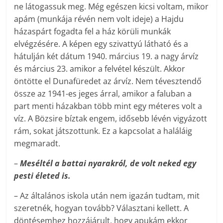
ne látogassuk meg. Még egészen kicsi voltam, mikor
apám (munkája révén nem volt ideje) a Hajdu
házaspárt fogadta fel a ház körüli munkák
elvégzésére. A képen egy szivattyú látható és a
hátulján két dátum 1940. március 19. a nagy árvíz
és március 23. amikor a felvétel készült. Akkor
öntötte el Dunafüredet az árvíz. Nem tévesztendő
össze az 1941-es jeges árral, amikor a faluban a
part menti házakban több mint egy méteres volt a
víz. A Bözsire bíztak engem, idősebb lévén vigyázott
rám, sokat játszottunk. Ez a kapcsolat a haláláig
megmaradt.
–
Meséltél a battai nyarakról, de volt neked egy
pesti életed is.
– Az általános iskola után nem igazán tudtam, mit
szeretnék, hogyan tovább? Választani kellett. A
döntésemhez hozzájárult, hogy apukám ekkor