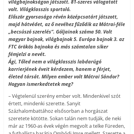
világbajnokságon játszott. 81-szeres válogatott
volt. Világklasszis sportoló.
Először gyorsasága révén középcsatárt játszott,
majd hátvédet, az ő nevéhez fűződik az Mátrai-féle
„becsúszó szerelés”. Góljainak száma 50. Volt
magyar bajnok, világbajnok 5. Európa bajnok 3. az
FTC örökös bajnoka és más számtalan siker
fémjelzi a nevét.
Ági, Tőled nem a világklasszis labdarúgó
karrierjének éveit kérdezem, hanem a férjet,
életed társát. Milyen ember volt Mátrai Sándor?
Hogyan ismerkedtetek meg?
– Végtelenül szerény ember volt. Mindenkivel szót
értett, mindenki szerette. Sanyit
Százhalombattához elsősorban a horgászat
szeretete kötötte. Sokan talán nem tudják, de neki
már az 1960-as évek végén megvolt a telke Füreden,
a futballista barátja Ombódi Imre mellett. Szerette a