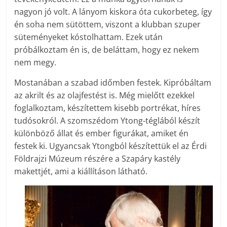
nagyon jó volt. A lányom kiskora óta cukorbeteg, így
én soha nem sütöttem, viszont a klubban szuper
süteményeket kóstolhattam. Ezek után
próbálkoztam én is, de beláttam, hogy ez nekem
nem megy.
Mostanában a szabad időmben festek. Kipróbáltam
az akrilt és az olajfestést is. Még mielőtt ezekkel
foglalkoztam, készítettem kisebb portrékat, híres
tudósokról. A szomszédom Ytong-téglából készít
különböző állat és ember figurákat, amiket én
festek ki. Ugyancsak Ytongból készítettük el az Érdi
Földrajzi Múzeum részére a Szapáry kastély
makettjét, ami a kiállításon látható.