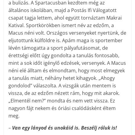
a bulizás. A Spartacusban kezdtem még az
általános iskolában, majd a Postás Ifi Válogatott
csapat tagja lettem, ahol együtt tornáztam Makrai
Katival. Sportkörökben ismert név az edzőm, a
Macus néni volt. Országos versenyeket nyertünk, de
eljutottunk külföldre is. Apám maga is sportember
lévén támogatta a sport pályafutásomat, de
érettségi előtt úgy gondolta a tanulás fontosabb,
mint a sok időt igénylő edzések, versenyek. A Macus
néni elé álltam és elmondtam, hogy most elmegyek
a tanulás miatt, néhány hetet kihagyok. „Ahogy
gondolod” válaszolta. A vizsgák után mentem is
vissza, de az edzőm nézett rám, hogy mit akarok.
„Elmentél nem?” mondta és nem vett vissza. Ez
nagyon fájt nekem és óriási csalódásként éltem
meg.
–
Van egy lányod és unokáid is. Beszélj róluk is!