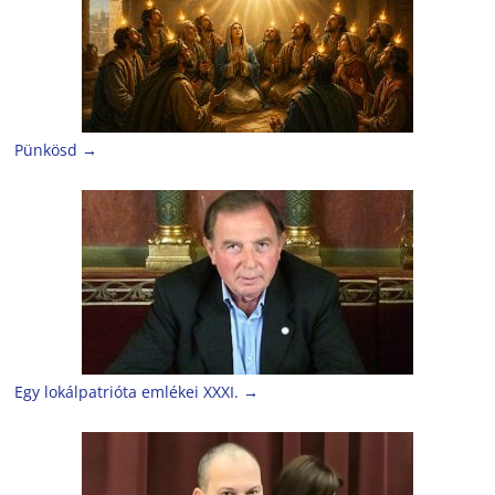
Pünkösd
→
Egy lokálpatrióta emlékei XXXI.
→