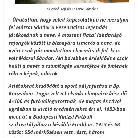
Micskó Ági és Mátrai Sándor
–
Óhatatlan, hogy veled kapcsolatban ne merüljön
fel Mátrai Sándor a Ferencváros legendás
játékosának a neve. A mostani fiatal labdarúgó
rajongók között is bizonyára ismerős a neve, de
azért csak pár mondatban elevenítsük fel, ki is
volt Mátrai Sándor. Aki bővebben érdeklődne csak
beüti a nevét a számítógép keresőjébe és ömlenek
róla a képek, adatok.
Atlétaként kezdődött a sport pályafutása a Bp.
Kinizsiben. Tagja volt a helsinki olimpiára készülő
4×100-as futó válogatottnak, de magas és távol
ugrásban is kiváló eredményeket ért el. 1953-ban
ment át a Budapesti Kinizsi Futball
szakosztályához a későbbi Fradihoz. 1953 és 68
között 554 mérkőzésen vett részt, három