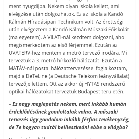
ment nyugdíjba. Nekem olyan iskola kellett, ami
elvégzése után dolgozhatok. Ez az iskola a Kandó
Kálmán Híradásipari Technikum volt. Az érettségi
után elvégeztem a Kandó Kálmán Műszaki Főiskolát
(ma egyetem). A VILATI-nál kezdtem dolgozni, ahol
megismerkedtem az első férjemmel. Ezután az
UVATERV-hez mentem a metró tervező irodára. Mi
terveztük a 3. metró hírközlő hálózatát. Ezután a
MATÁV-nál postai hálózattervezéssel foglalkoztam,
majd a DeTeLine (a Deutsche Telekom leányvállalat)
tervezője lettem. Ott az akkor új HYTAS rendszerű
optikai hálózatokat terveztük Budapest területén.
–
Ez nagy meglepetés nekem, mert inkább humán
érdeklődésűnek gondoltalak volna. A műszaki
tervezés úgy gondolom inkább férfias tevékenység,
de Te hogyan tudtál beilleszkedni ebbe a világba?