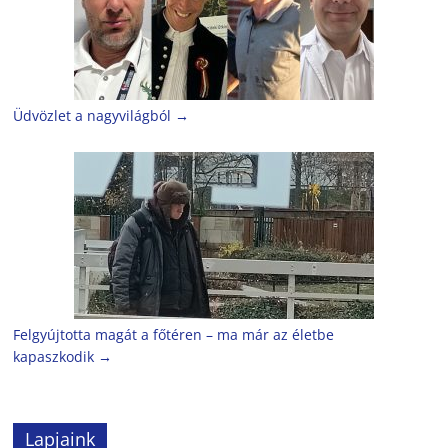
Üdvözlet a nagyvilágból
→
Felgyújtotta magát a főtéren – ma már az életbe
kapaszkodik
→
Lapjaink