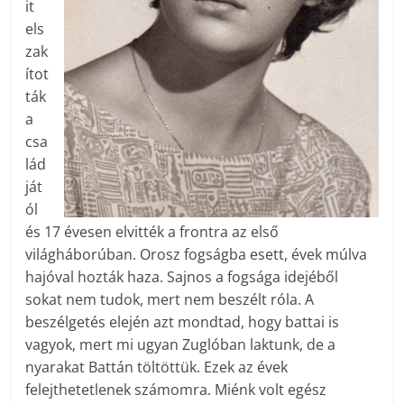
it
els
zak
ítot
ták
a
csa
lád
ját
ól
és 17 évesen elvitték a frontra az első
világháborúban. Orosz fogságba esett, évek múlva
hajóval hozták haza. Sajnos a fogsága idejéből
sokat nem tudok, mert nem beszélt róla. A
beszélgetés elején azt mondtad, hogy battai is
vagyok, mert mi ugyan Zuglóban laktunk, de a
nyarakat Battán töltöttük. Ezek az évek
felejthetetlenek számomra. Miénk volt egész