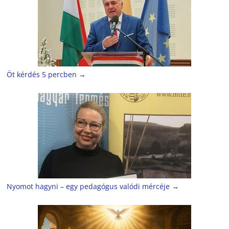
Öt kérdés 5 percben
→
Nyomot hagyni – egy pedagógus valódi mércéje
→