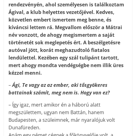
rendezvényén, ahol személyesen is találkoztam
Ágival, a klub helyettes vezetőjével. Kedves,
közvetlen embert ismertem meg benne, és
kíváncsi lettem rá. Megvallom először a Mátrai
név vonzott, de ahogy megismertem a saját
történetét sok meglepetés ért. A beszélgetésre
autóval jött, korát meghazudtoló fiatalos
lendülettel. Kezében egy szál tulipánt tartott,
mert ahogy mondta vendégségbe nem illik üres
kézzel menni.
–
Ági, Te vagy az az ember, aki tősgyökeres
battainak számít, meg nem is. Hogy van ez?
– Így igaz, mert amikor én a háború alatt
megszülettem, ugyan nem Battán, hanem
Budapesten, a szüleimnek, már nyaralójuk volt
Dunafüreden.
Apám egy német cégnek a főkönyvelője volt, a