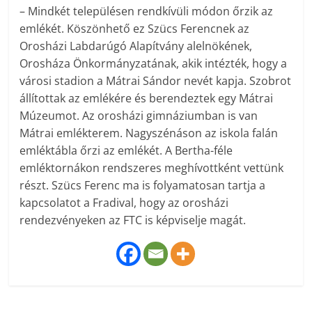
– Mindkét településen rendkívüli módon őrzik az
emlékét. Köszönhető ez Szücs Ferencnek az
Orosházi Labdarúgó Alapítvány alelnökének,
Orosháza Önkormányzatának, akik intézték, hogy a
városi stadion a Mátrai Sándor nevét kapja. Szobrot
állítottak az emlékére és berendeztek egy Mátrai
Múzeumot. Az orosházi gimnáziumban is van
Mátrai emlékterem. Nagyszénáson az iskola falán
emléktábla őrzi az emlékét. A Bertha-féle
emléktornákon rendszeres meghívottként vettünk
részt. Szücs Ferenc ma is folyamatosan tartja a
kapcsolatot a Fradival, hogy az orosházi
rendezvényeken az FTC is képviselje magát.