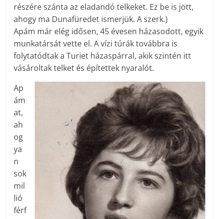
részére szánta az eladandó telkeket. Ez be is jött,
ahogy ma Dunafüredet ismerjük. A szerk.)
Apám már elég idősen, 45 évesen házasodott, egyik
munkatársát vette el. A vízi túrák továbbra is
folytatódtak a Turiet házaspárral, akik szintén itt
vásároltak telket és építettek nyaralót.
Ap
ám
at,
ah
og
ya
n
sok
mil
lió
férf