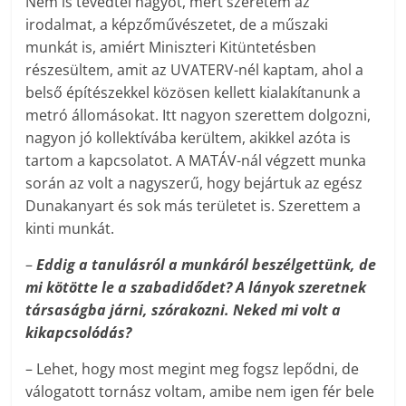
Nem is tévedtél nagyot, mert szeretem az
irodalmat, a képzőművészetet, de a műszaki
munkát is, amiért Miniszteri Kitüntetésben
részesültem, amit az UVATERV-nél kaptam, ahol a
belső építészekkel közösen kellett kialakítanunk a
metró állomásokat. Itt nagyon szerettem dolgozni,
nagyon jó kollektívába kerültem, akikkel azóta is
tartom a kapcsolatot. A MATÁV-nál végzett munka
során az volt a nagyszerű, hogy bejártuk az egész
Dunakanyart és sok más területet is. Szerettem a
kinti munkát.
–
Eddig a tanulásról a munkáról beszélgettünk, de
mi kötötte le a szabadidődet? A lányok szeretnek
társaságba járni, szórakozni. Neked mi volt a
kikapcsolódás?
– Lehet, hogy most megint meg fogsz lepődni, de
válogatott tornász voltam, amibe nem igen fér bele