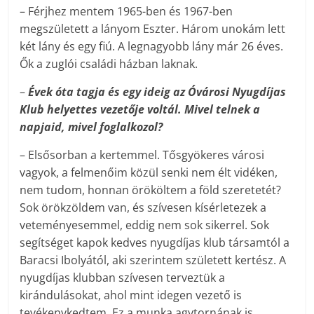
– Férjhez mentem 1965-ben és 1967-ben
megszületett a lányom Eszter. Három unokám lett
két lány és egy fiú. A legnagyobb lány már 26 éves.
Ők a zuglói családi házban laknak.
–
Évek óta tagja és egy ideig az Óvárosi Nyugdíjas
Klub helyettes vezetője voltál. Mivel telnek a
napjaid, mivel foglalkozol?
– Elsősorban a kertemmel. Tősgyökeres városi
vagyok, a felmenőim közül senki nem élt vidéken,
nem tudom, honnan örököltem a föld szeretetét?
Sok örökzöldem van, és szívesen kísérletezek a
veteményesemmel, eddig nem sok sikerrel. Sok
segítséget kapok kedves nyugdíjas klub társamtól a
Baracsi Ibolyától, aki szerintem született kertész. A
nyugdíjas klubban szívesen terveztük a
kirándulásokat, ahol mint idegen vezető is
tevékenykedtem. Ez a munka agytornának is