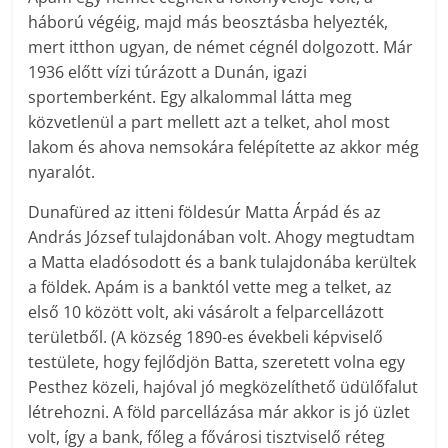
háború végéig, majd más beosztásba helyezték,
mert itthon ugyan, de német cégnél dolgozott. Már
1936 előtt vízi túrázott a Dunán, igazi
sportemberként. Egy alkalommal látta meg
közvetlenül a part mellett azt a telket, ahol most
lakom és ahova nemsokára felépítette az akkor még
nyaralót.
Dunafüred az itteni földesúr Matta Árpád és az
András József tulajdonában volt. Ahogy megtudtam
a Matta eladósodott és a bank tulajdonába kerültek
a földek. Apám is a banktól vette meg a telket, az
első 10 között volt, aki vásárolt a felparcellázott
területből. (A község 1890-es évekbeli képviselő
testülete, hogy fejlődjön Batta, szeretett volna egy
Pesthez közeli, hajóval jó megközelíthető üdülőfalut
létrehozni. A föld parcellázása már akkor is jó üzlet
volt, így a bank, főleg a fővárosi tisztviselő réteg