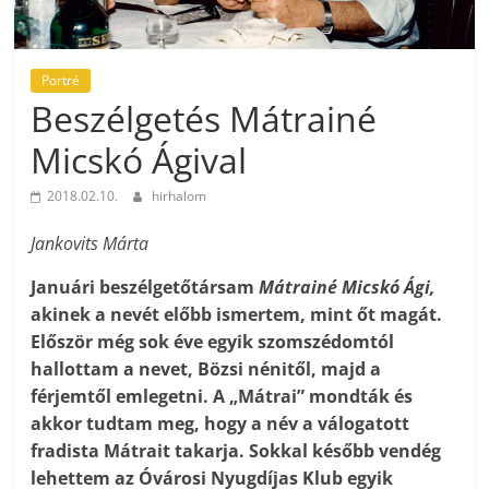
Portré
Beszélgetés Mátrainé
Micskó Ágival
2018.02.10.
hirhalom
Jankovits Márta
Januári beszélgetőtársam
Mátrainé Micskó Ági,
akinek a nevét előbb ismertem, mint őt magát.
Először még sok éve egyik szomszédomtól
hallottam a nevet, Bözsi nénitől, majd a
férjemtől emlegetni. A „Mátrai” mondták és
akkor tudtam meg, hogy a név a válogatott
fradista Mátrait takarja. Sokkal később vendég
lehettem az Óvárosi Nyugdíjas Klub egyik