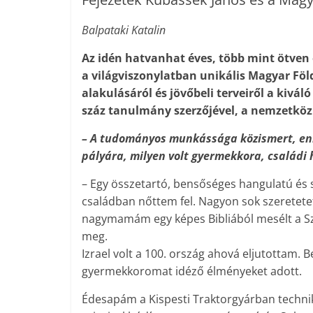
Balpataki Katalin
Az idén hatvanhat éves, több mint ötven é
a világviszonylatban unikális Magyar Fö
alakulásáról és jövőbeli terveiről a kivá
száz tanulmány szerzőjével, a nemzetköz
– A tudományos munkássága közismert, enn
pályára, milyen volt gyermekkora, családi 
– Egy összetartó, bensőséges hangulatú és s
családban nőttem fel. Nagyon sok szeretete
nagymamám egy képes Bibliából mesélt a Sze
meg.
Izrael volt a 100. ország ahová eljutottam. 
gyermekkoromat idéző élményeket adott.
Édesapám a Kispesti Traktorgyárban techni