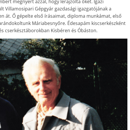
bert megnyert azzal, hogy lerajzolta őket. Igazi
lt Villamosipari Gépgyár gazdasági igazgatójának a
en át. Ő gépelte első írásaimat, diploma munkámat, első
zarándokoltunk Máriabesnyőre. Édesapám kiscserkészként
 és cserkésztáborokban Kisbéren és Óbáston.