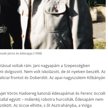
ssek János és édesapja (1998)
ással voltak rám. Jani nagyapám a Szepességben
 dolgozott. Nem volt iskolázott, de öt nyelven beszélt. Az
aliciai frontot és Doberdót. Az apai nagyszüleim Kőbányán
ovjet Vörös Hadsereg katonái édesapámat és Ferenc öccsét
tallal együtt – málenkij robotra hurcolták. Édesapám nem
zökött. Az öccse elhitte, s őt Asztrahányba, a Volga