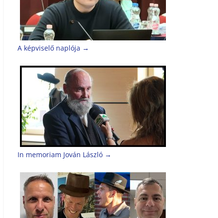
A képviselő naplója
→
In memoriam Jován László
→