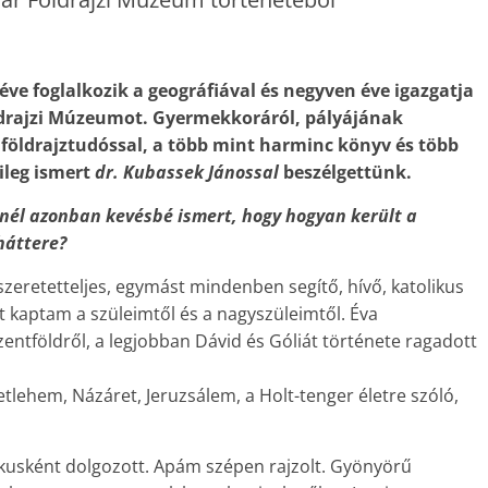
ve foglalkozik a geográfiával és negyven éve igazgatja
ldrajzi Múzeumot. Gyermekkoráról, pályájának
ló földrajztudóssal, a több mint harminc könyv és több
ileg ismert
dr. Kubassek János­sal
beszélgettünk.
él azonban kevésbé ismert, hogy hogyan került a
háttere?
zeretetteljes, egymást mindenben segítő, hívő, katolikus
t kaptam a szüleimtől és a nagyszüleimtől. Éva
ntföldről, a legjobban Dávid és Góliát története ragadott
Betlehem, Názáret, Jeruzsálem, a Holt-tenger életre szóló,
kusként dolgozott. Apám szépen rajzolt. Gyönyörű