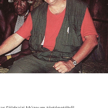
ar Földrajzi Múzeum történetéből