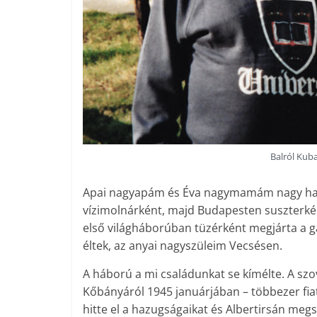
Balról Kuba
Apai nagyapám és Éva nagymamám nagy hat
vízimolnárként, majd Budapesten suszterként
első világháborúban tüzérként megjárta a g
éltek, az anyai nagyszüleim Vecsésen.
A háború a mi családunkat se kímélte. A sz
Kőbányáról 1945 januárjában – többezer fia
hitte el a hazugságaikat és Albertirsán megs