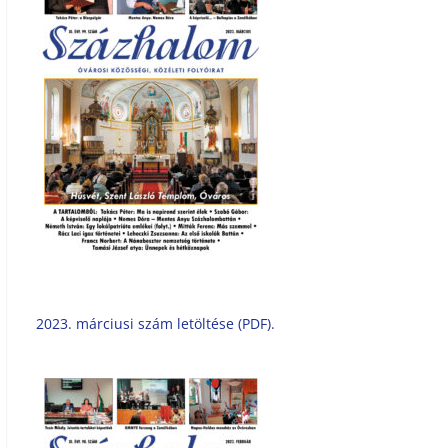
2023. márciusi szám letöltése (PDF).