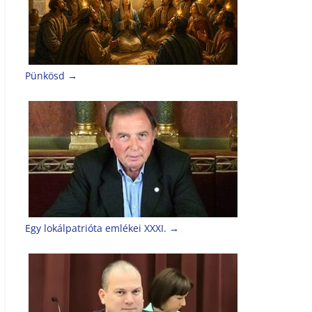
Pünkösd
→
Egy lokálpatrióta emlékei XXXI.
→