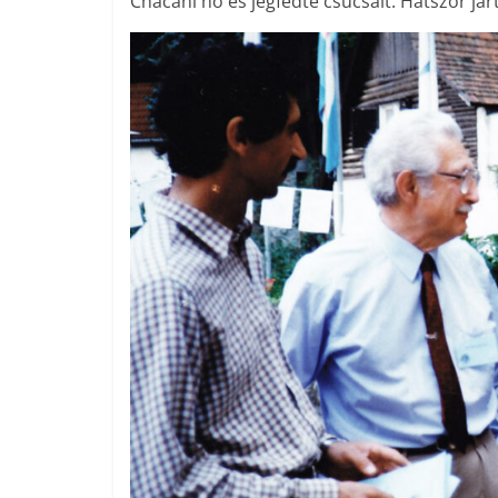
Chacani hó és jégfedte csúcsait. Hatszor já