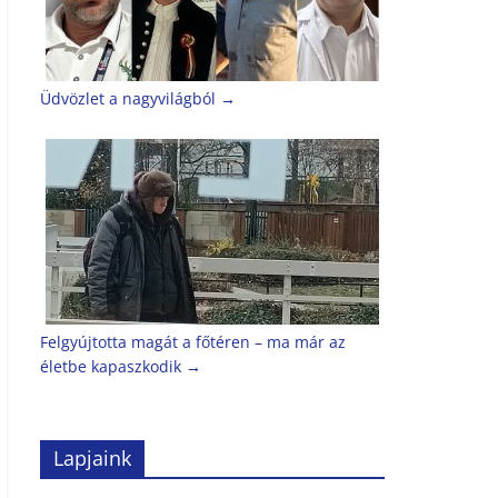
Üdvözlet a nagyvilágból
→
Felgyújtotta magát a főtéren – ma már az
életbe kapaszkodik
→
Lapjaink