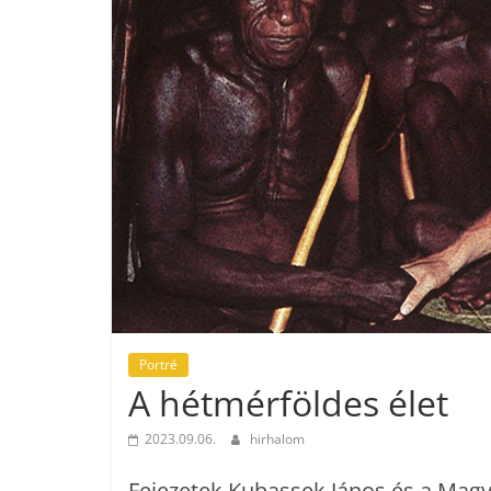
Portré
A hétmérföldes élet
2023.09.06.
hirhalom
Fejezetek Kubassek János és a Magy