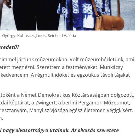
György, Kubassek János, Reicheld Valéria
eredetű?
üleimmel jártunk múzeumokba. Volt múzeumbérletünk, ami
ehetett megnézni. Szerettem a festményeket. Munkácsy
edvenceim. A régmúlt időket és egzotikus távoli tájakat
atóként a Német Demokratikus Köztársaságban dolgozott,
dai képtárat, a Zwingert, a berlini Pergamon Múzeumot,
Keresztanyám, Manyi szívjósága egész életemen végigkísért.
m.
 nagy olvasottságra utalnak. Az olvasás szeretete