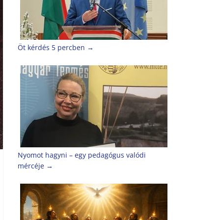
Öt kérdés 5 percben
→
Nyomot hagyni – egy pedagógus valódi
mércéje
→