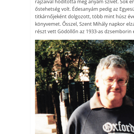
rajzaival hódította meg anyám szívét. Sok em
őstehetség volt. Édesanyám pedig az Egyesü
titkárnőjeként dolgozott, több mint húsz év
könyvemet. Ősszel, Szent Mihály napkor el
részt vett Gödöllőn az 1933-as dzsemborin