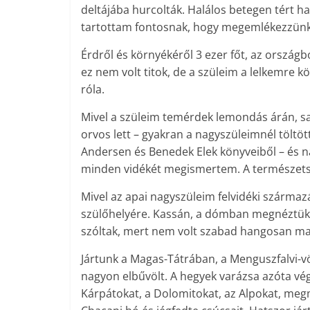
deltájába hurcolták. Halálos betegen tért haz
tartottam fontosnak, hogy megemlékezzünk 
Érdről és környékéről 3 ezer főt, az országbó
ez nem volt titok, de a szüleim a lelkemre k
róla.
Mivel a szüleim temérdek lemondás árán, saj
orvos lett – gyakran a nagyszüleimnél töltö
Andersen és Benedek Elek könyveiből – és na
minden vidékét megismertem. A természetsze
Mivel az apai nagyszüleim felvidéki szárma
szülőhelyére. Kassán, a dómban megnéztük Rá
szóltak, mert nem volt szabad hangosan ma
Jártunk a Magas-Tátrában, a Mengusz­falvi-v
nagyon elbűvölt. A hegyek varázsa azóta végik
Kárpátokat, a Dolomitokat, az Alpokat, me