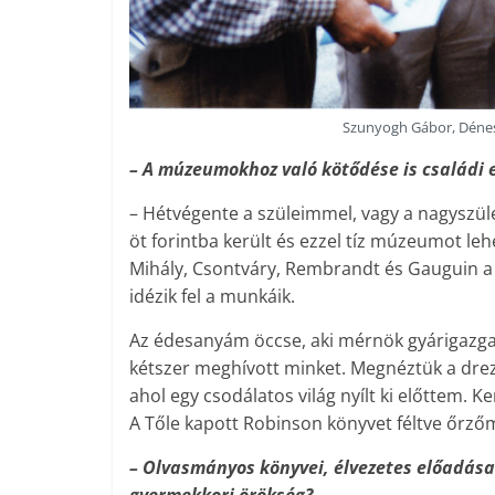
Szunyogh Gábor, Dénes 
– A múzeumokhoz való kötődése is családi 
– Hétvégente a szüleimmel, vagy a nagysz
öt forintba került és ezzel tíz múzeumot l
Mihály, Csontváry, Rembrandt és Gauguin a k
idézik fel a munkáik.
Az édesanyám öccse, aki mérnök gyárigazg
kétszer meghívott minket. Megnéztük a drez
ahol egy csodálatos világ nyílt ki előttem. 
A Tőle kapott Robinson könyvet féltve őrző
– Olvasmányos könyvei, élvezetes előadásai