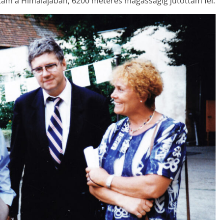
rtam a Himalájában, 6200 méteres magasságig jutottam fel.