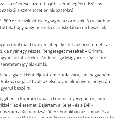
a, s az életével fizetett a jóhiszeműségéért. Ezért is
ezekről a szerencsétlen áldozatokról.
l 800 ezer civilt vittek fogságba az oroszok. A családban
ötötték, hogy idegeneknek és az iskolában ne beszéljek
át erőből majd tíz éven át építkeztek, az öcsémmel – aki
ttük a nyár egy részét. Rengeteget meséltek – Grimm,
gyon sokat vittek kirándulni. Így Magyarország szinte
retetem így alakult ki.
zásúak, gyerekként eljutottam Hunfalvára, Jani nagyapám
kóczi sírját. Itt volt az első olyan élményem, hogy rám
gyarul beszélni.
ölgyben, a Poprádi-tónál, a Lomnici-nyeregben is, ami
iséri az életemet. Bejártam a Keleti- és a Déli-
gmásztam a Kilimandzsárót. Az Andokban az Ubinas és a