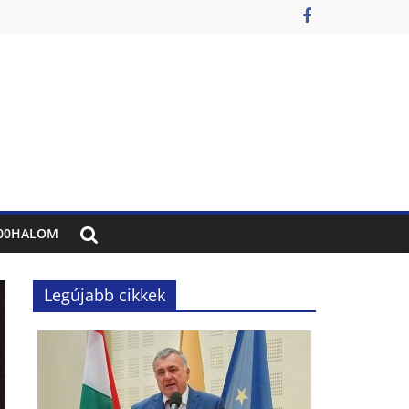
00HALOM
Legújabb cikkek