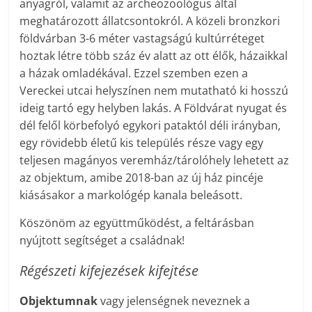
anyagról, valamit az archeozoológus által
meghatározott állatcsontokról. A közeli bronzkori
földvárban 3-6 méter vastagságú kultúrréteget
hoztak létre több száz év alatt az ott élők, házaikkal
a házak omladékával. Ezzel szemben ezen a
Vereckei utcai helyszínen nem mutatható ki hosszú
ideig tartó egy helyben lakás. A Földvárat nyugat és
dél felől körbefolyó egykori pataktól déli irányban,
egy rövidebb életű kis település része vagy egy
teljesen magányos veremház/tárolóhely lehetett az
az objektum, amibe 2018-ban az új ház pincéje
kiásásakor a markológép kanala beleásott.
Köszönöm az együttműködést, a feltárásban
nyújtott segítséget a családnak!
Régészeti kifejezések kifejtése
Objektumnak
vagy jelenségnek neveznek a