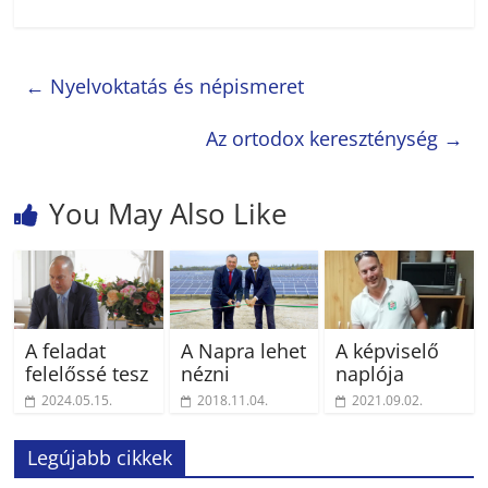
←
Nyelvoktatás és népismeret
Az ortodox kereszténység
→
You May Also Like
A feladat
A Napra lehet
A képviselő
felelőssé tesz
nézni
naplója
2024.05.15.
2018.11.04.
2021.09.02.
Legújabb cikkek