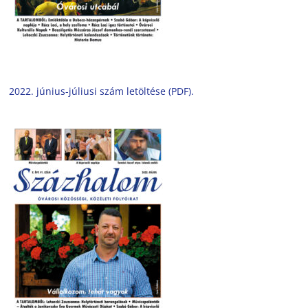
2022. június-júliusi szám letöltése (PDF).