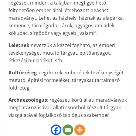
régészek minden, a talajban megfigyelhető,
feltehetően ember által létrehozott beásást,
maradványt. Lehet az házhely, háznak az alapárka,
kemence, tárológödör, árok, agyagos omladék,
kőkupac, sírgödör vagy egyéb „valami”.
Leletnek
nevezzük a kézzel fogható, az emberi
tevékenységet mutató tárgyat, építőanyagot,
étkezési hulladékot, stb.
Kultúrréteg
: régi korok emberének tevékenységét
mutató, építési törmeléket, tárgyakat tartalmazó
földréteg.
Archaezoológus
: régészeti korú állati maradványok
meghatározásával, állati csontból készült tárgyak
vizsgálatával foglalkozó biológus szakember.