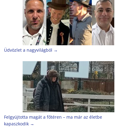
Üdvözlet a nagyvilágból
→
Felgyújtotta magát a főtéren – ma már az életbe
kapaszkodik
→