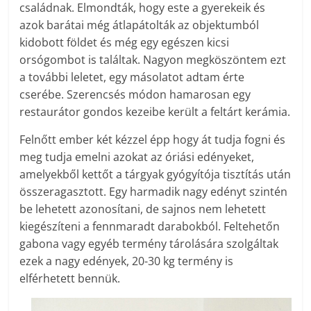
családnak. Elmondták, hogy este a gyerekeik és
azok barátai még átlapátolták az objektumból
kidobott földet és még egy egészen kicsi
orsógombot is találtak. Nagyon megköszöntem ezt
a további leletet, egy másolatot adtam érte
cserébe. Szerencsés módon hamarosan egy
restaurátor gondos kezeibe került a feltárt kerámia.
Felnőtt ember két kézzel épp hogy át tudja fogni és
meg tudja emelni azokat az óriási edényeket,
amelyekből kettőt a tárgyak gyógyítója tisztítás után
összeragasztott. Egy harmadik nagy edényt szintén
be lehetett azonosítani, de sajnos nem lehetett
kiegészíteni a fennmaradt darabokból. Feltehetőn
gabona vagy egyéb termény tárolására szolgáltak
ezek a nagy edények, 20-30 kg termény is
elférhetett bennük.