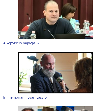
A képviselő naplója
→
In memoriam Jován László
→