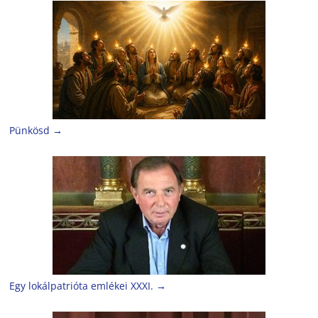
Pünkösd
→
Egy lokálpatrióta emlékei XXXI.
→