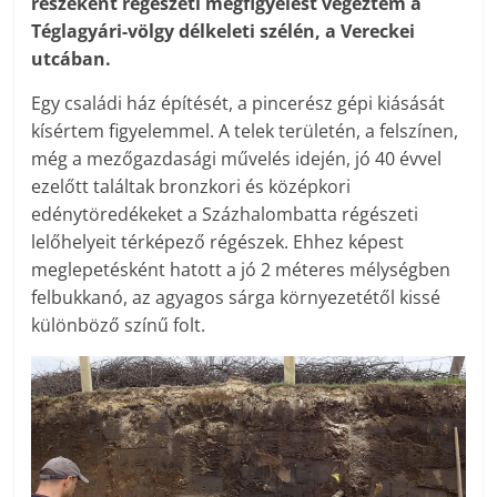
részeként régészeti megfigyelést végeztem a
Téglagyári-völgy délkeleti szélén, a Vereckei
utcában.
Egy családi ház építését, a pincerész gépi kiásását
kísértem figyelemmel. A telek területén, a felszínen,
még a mezőgazdasági művelés idején, jó 40 évvel
ezelőtt találtak bronzkori és középkori
edénytöredékeket a Százhalombatta régészeti
lelőhelyeit térképező régészek. Ehhez képest
meglepetésként hatott a jó 2 méteres mélységben
felbukkanó, az agyagos sárga környezetétől kissé
különböző színű folt.