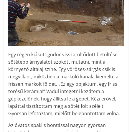
Egy régen kiásott gödör visszatöltődött betöltése
sötétebb árnyalatot szokott mutatni, mint a
környező altalaj színe. Egy vöröses-sárgás csík is
megvillant, miközben a markoló kanala kiemelte a
frissen markolt földet. „Ez egy objektum, egy friss
törésű kerámia!” Vadul integetni kezdtem a
gépkezelőnek, hogy állítsa le a gépet. Kézi erővel,
lapáttal tisztítottam meg a sötét folt széleit.
Gyorsan lefotóztam, mielőtt belebontottam volna.
Az óvatos spaklis bontással nagyon gyorsan