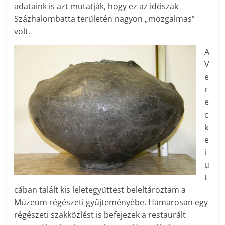
adataink is azt mutatják, hogy ez az időszak
Százhalombatta területén nagyon „mozgalmas”
volt.
A
V
e
r
e
c
k
e
i
u
t
cában talált kis lelet­együt­test beleltároztam a
Múzeum régészeti gyűjteményébe. Hamarosan egy
régészeti szakközlést is befejezek a restaurált