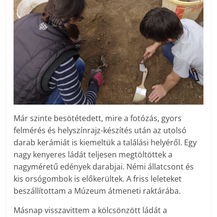
Már szinte besötétedett, mire a fotózás, gyors
felmérés és helyszínrajz-készítés után az utolsó
darab kerámiát is kiemeltük a találási helyéről. Egy
nagy kenyeres ládát teljesen megtöltöttek a
nagyméretű edények darabjai. Némi állatcsont és
kis orsógombok is előkerültek. A friss leleteket
beszállítottam a Múzeum átmeneti raktárába.
Másnap visszavittem a kölcsönzött ládát a