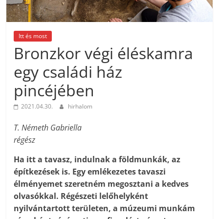
Itt és most
Bronzkor végi éléskamra
egy családi ház
pincéjében
2021.04.30.
hirhalom
T. Németh Gabriella
régész
Ha itt a tavasz, indulnak a földmunkák, az
építkezések is. Egy emlékezetes tavaszi
élményemet szeretném megosztani a kedves
olvasókkal. Régészeti lelőhelyként
nyilvántartott területen, a múzeumi munkám