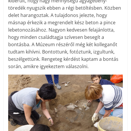
kiderült, hogy nagy mennyiségű agyagedény-
töredék nyugszik ebben a régi betöltésben. Közben
delet harangoztak. A tulajdonos jelezte, hogy
másnap érkezik a megrendelt kész beton a pince
lebetonozásához. Nagyon kedvesen felajánlotta,
hogy minden családtagja szívesen besegít a
bontásba. A Múzeum részéről még két kolleganőt
tudtam kihívni. Bontottunk, fotóztunk, izgultunk,
beszélgettünk. Rengeteg kérdést kaptam a bontás
során, amikre igyekeztem válaszolni.