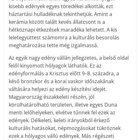
kisebb edények egyes töredékei alkották, ezt
háztartási hulladéknak tekinthetjük. Amint a
kerámia között talált kevés állatcsont is a
hétköznapi étkezések maradéka lehetett. A kis
leletegyüttest számomra a kulturális besorolás
meghatározása tette még izgalmassá.
Az egyik nagy edény vállán jellegzetes, a belső oldal
felől kinyomott hólyagok láthatók. Ez az
edényformálás a Krisztus előtt 9–8. századra, a
késő bronzkor és a korai vaskor időszakának
váltására helyezi az edény készítési idejét.
Magyarország északkeleti részén, jól
körülhatárolható területen, illetve egyes Duna
menti lelőhelyeken, elvétve tűnnek fel ezek az
edények. Délkeleti, keleti irányokból érkező
kulturális hatásokat, népmozgásokat tükröznek
ezek a hólyagos vállú edények. Más régészeti