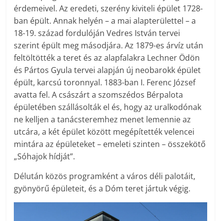
érdemeivel. Az eredeti, szerény kiviteli épület 1728-
ban épült. Annak helyén – a mai alapterülettel – a
18-19. század fordulóján Vedres István tervei
szerint épült meg másodjára. Az 1879-es árvíz után
feltöltötték a teret és az alapfalakra Lechner Ödön
és Pártos Gyula tervei alapján új neobarokk épület
épült, karcsú toronnyal. 1883-ban I. Ferenc József
avatta fel. A császárt a szomszédos Bérpalota
épületében szállásolták el és, hogy az uralkodónak
ne kelljen a tanácsteremhez menet lemennie az
utcára, a két épület között megépítették velencei
mintára az épületeket – emeleti szinten – összekötő
„Sóhajok hídját”.
Délután közös programként a város déli palotáit,
gyönyörű épületeit, és a Dóm teret jártuk végig.