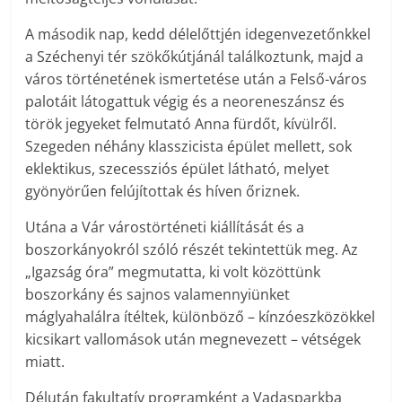
A második nap, kedd délelőttjén idegenvezetőnkkel
a Széchenyi tér szökőkútjánál találkoztunk, majd a
város történetének ismertetése után a Felső-város
palotáit látogattuk végig és a neoreneszánsz és
török jegyeket felmutató Anna fürdőt, kívülről.
Szegeden néhány klasszicista épület mellett, sok
eklektikus, szecessziós épület látható, melyet
gyönyörűen felújítottak és híven őriznek.
Utána a Vár várostörténeti kiállítását és a
boszorkányokról szóló részét tekintettük meg. Az
„Igazság óra” megmutatta, ki volt közöttünk
boszorkány és sajnos valamennyiünket
máglyahalálra ítéltek, különböző – kínzóeszközökkel
kicsikart vallomások után megnevezett – vétségek
miatt.
Délután fakultatív programként a Vadasparkba