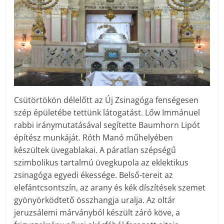
Csütörtökön délelőtt az Új Zsinagóga fenségesen
szép épületébe tettünk látogatást. Lőw Immánuel
rabbi iránymutatásával segítette Baumhorn Lipót
építész munkáját. Róth Manó műhelyében
készültek üvegablakai. A páratlan szépségű
szimbolikus tartalmú üvegkupola az eklektikus
zsinagóga egyedi ékessége. Belső-tereit az
elefántcsontszín, az arany és kék díszítések szemet
gyönyörködtető összhangja uralja. Az oltár
jeruzsálemi márványból készült záró köve, a