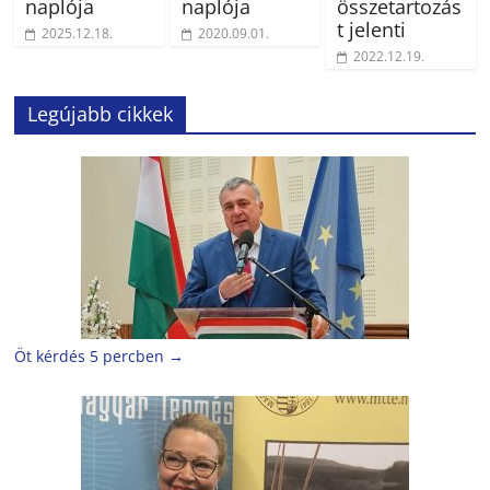
naplója
naplója
összetartozás
t jelenti
2025.12.18.
2020.09.01.
2022.12.19.
Legújabb cikkek
Öt kérdés 5 percben
→