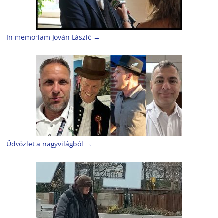
In memoriam Jován László
→
Üdvözlet a nagyvilágból
→