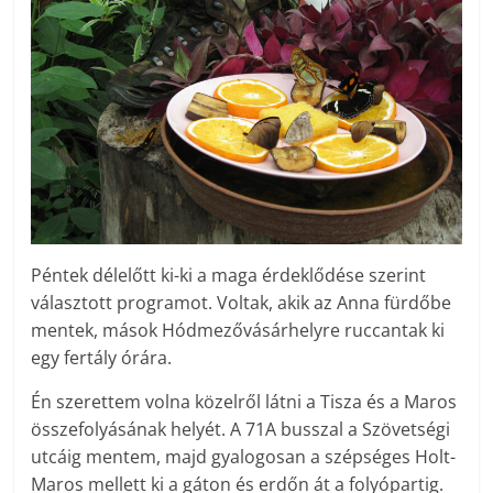
Péntek délelőtt ki-ki a maga érdeklődése szerint
választott programot. Voltak, akik az Anna fürdőbe
mentek, mások Hódmezővásárhelyre ruccantak ki
egy fertály órára.
Én szerettem volna közelről látni a Tisza és a Maros
összefolyásának helyét. A 71A busszal a Szövetségi
utcáig mentem, majd gyalogosan a szépséges Holt-
Maros mellett ki a gáton és erdőn át a folyópartig.