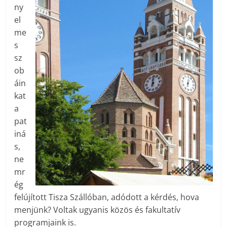
ny
el
me
s
sz
ob
áin
kat
a
pat
iná
s,
ne
mr
ég
felújított Tisza Szállóban, adódott a kérdés, hova
menjünk? Voltak ugyanis közös és fakultatív
programjaink is.