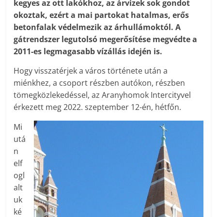
kegyes az ott lakókhoz, az árvizek sok gondot
okoztak, ezért a mai partokat hatalmas, erős
betonfalak védelmezik az árhullámoktól. A
gátrendszer legutolsó megerősítése megvédte a
2011-es legmagasabb vízállás idején is.
Hogy visszatérjek a város története után a
miénkhez, a csoport részben autókon, részben
tömegközlekedéssel, az Aranyhomok Intercityvel
érkezett meg 2022. szeptember 12-én, hétfőn.
Mi
utá
n
elf
ogl
alt
uk
ké