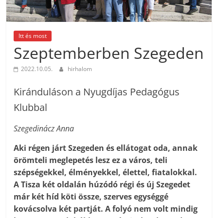
Itt és most
Szeptemberben Szegeden
2022.10.05.
hirhalom
Kiránduláson a Nyugdíjas Pedagógus
Klubbal
Szegedinácz Anna
Aki régen járt Szegeden és ellátogat oda, annak
örömteli meglepetés lesz ez a város, teli
szépségekkel, élményekkel, élettel, fiatalokkal.
A Tisza két oldalán húzódó régi és új Szegedet
már két híd köti össze, szerves egységgé
kovácsolva két partját. A folyó nem volt mindig