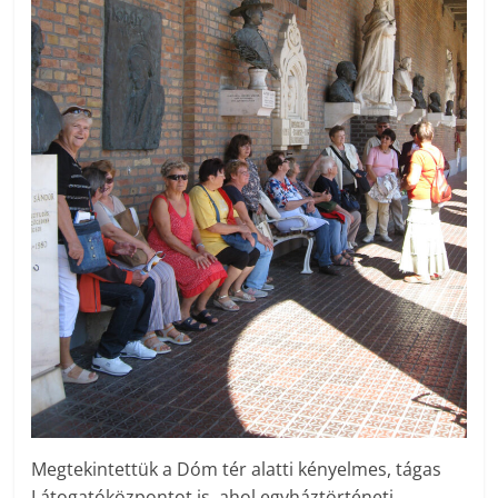
Megtekintettük a Dóm tér alatti kényelmes, tágas
Látogatóközpontot is, ahol egyháztörténeti