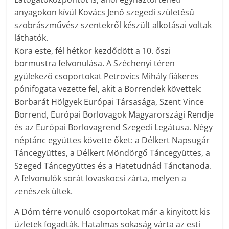
anyagokon kívül Kovács Jenő szegedi születésű
szobrászművész szentekről készült alkotásai voltak
láthatók.
Kora este, fél hétkor kezdődött a 10. őszi
bormustra felvonulása. A Széchenyi téren
gyülekező csoportokat Petrovics Mihály fiákeres
pónifogata vezette fel, akit a Borrendek követtek:
Borbarát Hölgyek Európai Társasága, Szent Vince
Borrend, Európai Borlovagok Magyarországi Rendje
és az Európai Borlovagrend Szegedi Legátusa. Négy
néptánc együttes követte őket: a Délkert Napsugár
Táncegyüttes, a Délkert Möndörgő Táncegyüttes, a
Szeged Táncegyüttes és a Hatetudnád Tánctanoda.
A felvonulók sorát lovaskocsi zárta, melyen a
zenészek ültek.
A Dóm térre vonuló csoportokat már a kinyitott kis
üzletek fogadták. Hatalmas sokaság várta az esti