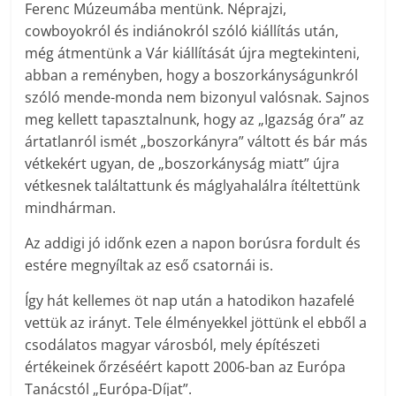
Ferenc Múzeumába mentünk. Néprajzi,
cowboyokról és indiánokról szóló kiállítás után,
még átmentünk a Vár kiállítását újra megtekinteni,
abban a reményben, hogy a boszorkányságunkról
szóló mende-monda nem bizonyul valósnak. Sajnos
meg kellett tapasztalnunk, hogy az „Igazság óra” az
ártatlanról ismét „boszorkányra” váltott és bár más
vétkekért ugyan, de „boszorkányság miatt” újra
vétkesnek találtattunk és máglyahalálra ítéltettünk
mindhárman.
Az addigi jó időnk ezen a napon borúsra fordult és
estére megnyíltak az eső csatornái is.
Így hát kellemes öt nap után a hatodikon hazafelé
vettük az irányt. Tele élményekkel jöttünk el ebből a
csodálatos magyar városból, mely építészeti
értékeinek őrzéséért kapott 2006-ban az Európa
Tanácstól „Európa-Díjat”.