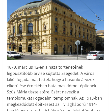
1879. március 12-én a haza történetének
legpusztítóbb árvize sújtotta Szegedet. A város
lakói fogadalmat tettek, hogy a hasonló árvizek
elkerülése érdekében hatalmas dómot építenek
Szűz Mária tiszteletére. Ezért nevezik a
templomukat Fogadalmi templomnak. Az 1913-ban
megkezdődött építkezést az I. világháború 1914-
ben félbeszakította. A háború után folytatódott az