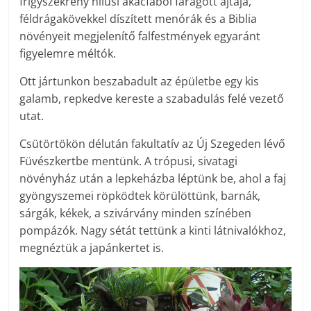
frigyszekrény nílusi akácfából faragott ajtaja,
féldrágakövekkel díszített menórák és a Biblia
növényeit megjelenítő falfestmények egyaránt
figyelemre méltók.
Ott jártunkon beszabadult az épületbe egy kis
galamb, repkedve kereste a szabadulás felé vezető
utat.
Csütörtökön délután fakultatív az Új Szegeden lévő
Füvészkertbe mentünk. A trópusi, sivatagi
növényház után a lepkeházba léptünk be, ahol a faj
gyöngyszemei röpködtek körülöttünk, barnák,
sárgák, kékek, a szivárvány minden színében
pompázók. Nagy sétát tettünk a kinti látnivalókhoz,
megnéztük a japánkertet is.