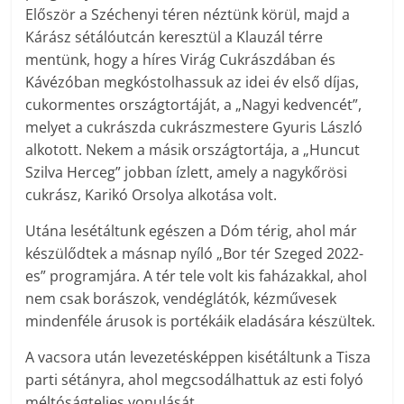
Először a Széchenyi téren néztünk körül, majd a
Kárász sétálóutcán keresztül a Klauzál térre
mentünk, hogy a híres Virág Cukrászdában és
Kávézóban megkóstolhassuk az idei év első díjas,
cukormentes országtortáját, a „Nagyi kedvencét”,
melyet a cukrászda cukrászmestere Gyuris László
alkotott. Nekem a másik országtortája, a „Huncut
Szilva Herceg” jobban ízlett, amely a nagykőrösi
cukrász, Karikó Orsolya alkotása volt.
Utána lesétáltunk egészen a Dóm térig, ahol már
készülődtek a másnap nyíló „Bor tér Szeged 2022-
es” programjára. A tér tele volt kis faházakkal, ahol
nem csak borászok, vendéglátók, kézművesek
mindenféle árusok is portékáik eladására készültek.
A vacsora után levezetésképpen kisétáltunk a Tisza
parti sétányra, ahol megcsodálhattuk az esti folyó
méltóságteljes vonulását.