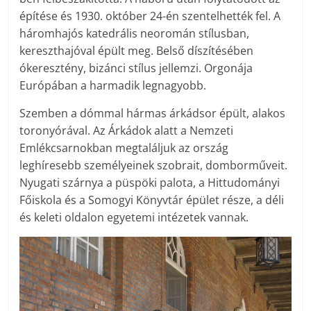
építése és 1930. október 24-én szentelhették fel. A
háromhajós katedrális neoromán stílusban,
kereszthajóval épült meg. Belső díszítésében
ókeresztény, bizánci stílus jellemzi. Orgonája
Európában a harmadik legnagyobb.
Szemben a dómmal hármas árkádsor épült, alakos
toronyórával. Az Árkádok alatt a Nemzeti
Emlékcsarnokban megtaláljuk az ország
leghíresebb személyeinek szobrait, domborműveit.
Nyugati szárnya a püspöki palota, a Hittudományi
Főiskola és a Somogyi Könyvtár épület része, a déli
és keleti oldalon egyetemi intézetek vannak.