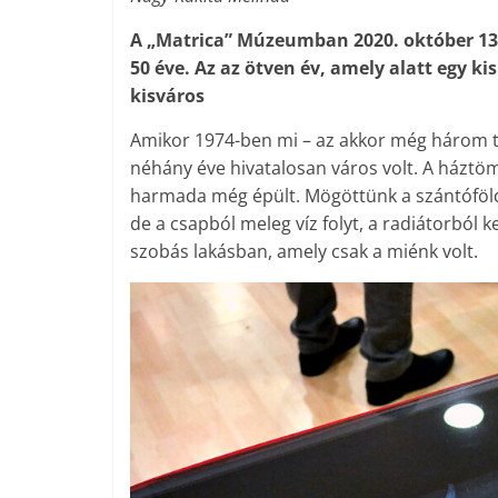
A „Matrica” Múzeumban 2020. október 13-
50 éve. Az az ötven év, amely alatt egy kis
kisváros
Amikor 1974-ben mi – az akkor még három t
néhány éve hivatalosan város volt. A háztö
harmada még épült. Mögöttünk a szántóföldö
de a csapból meleg víz folyt, a radiátorból 
szobás lakásban, amely csak a miénk volt.