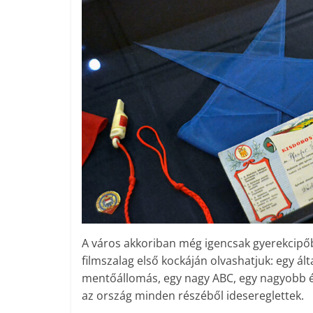
A város akkoriban még igencsak gyerekcipőben
filmszalag első kockáján olvashatjuk: egy ál
mentőállomás, egy nagy ABC, egy nagyobb étt
az ország minden részéből idesereglettek.