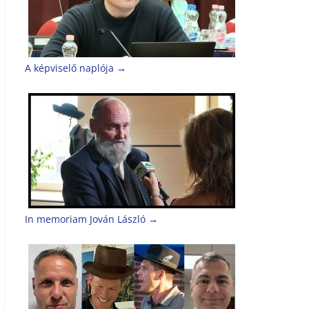
A képviselő naplója
→
In memoriam Jován László
→