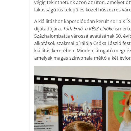
végig tekinthetünk azon az úton, amelyet ötv
lakosságú kis település közel húsz­ezres váro
A kiállításhoz kapcsolódóan került sor a K
díjátadójára.
Tóth Ernő, a KÉSZ elnöke
ismerte
Százhalombatta várossá avatásának 50. évfo
alkotások szakmai bírálója Csóka László fe
kiállítás keretében. Minden látogató megnézhe
amelyek magas színvonala méltó a két évfo