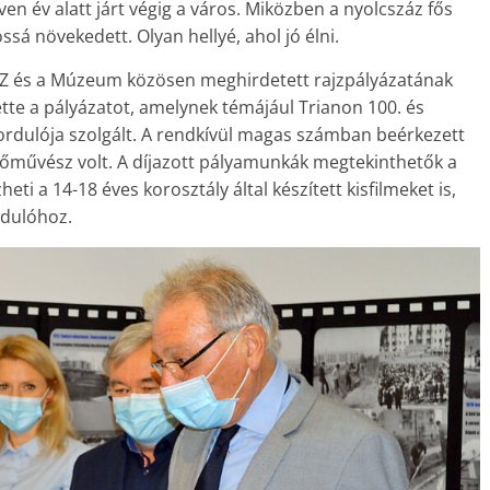
en év alatt járt végig a város. Miközben a nyolcszáz fős
ssá növekedett. Olyan hellyé, ahol jó élni.
ÉSZ és a Múzeum közösen meghirdetett rajzpályázatának
tte a pályázatot, amelynek témájául Trianon 100. és
rdulója szolgált. A rendkívül magas számban beérkezett
stőművész volt. A díjazott pályamunkák megtekinthetők a
ti a 14-18 éves korosztály által készített kisfilmeket is,
rdulóhoz.