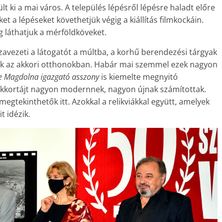
ült ki a mai város. A település lépésről lépésre haladt előre
eket a lépéseket követhetjük végig a kiállítás filmkockáin.
g láthatjuk a mérföldköveket.
zavezeti a látogatót a múltba, a korhű berendezési tárgyak
ltak az akkori otthonokban. Habár mai szemmel ezek nagyon
e Magdolna igazgató asszony
is kiemelte megnyitó
Akkortájt nagyon modernnek, nagyon újnak számítottak.
egtekinthetők itt. Azokkal a relikviákkal együtt, amelyek
t idézik.