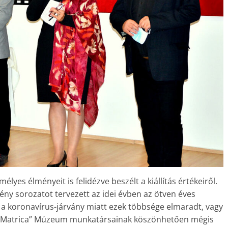
élyes élményeit is felidézve beszélt a kiállítás értékeiről.
ny sorozatot tervezett az idei évben az ötven éves
a koronavírus-járvány miatt ezek többsége elmaradt, vagy
 a „Matrica” Múzeum munkatársainak köszönhetően mégis