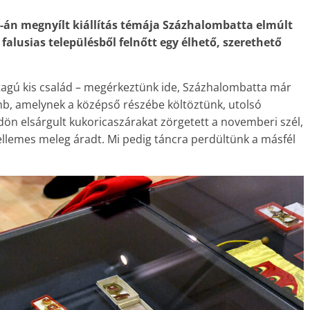
án megnyílt kiállítás témája Százhalombatta elmúlt
 falusias településből felnőtt egy élhető, szerethető
agú kis család – megérkeztünk ide, Százhalombatta már
mb, amelynek a középső részébe költöztünk, utolsó
n elsárgult kukoricaszárakat zörgetett a novemberi szél,
kellemes meleg áradt. Mi pedig táncra perdültünk a másfél