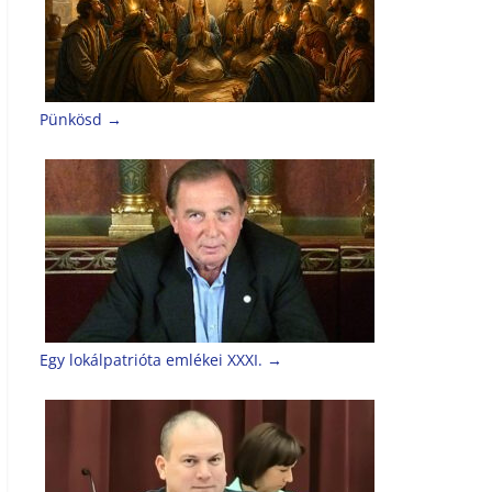
Pünkösd
→
Egy lokálpatrióta emlékei XXXI.
→