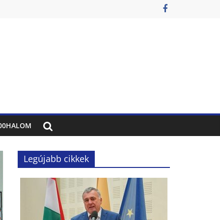
00HALOM
Legújabb cikkek