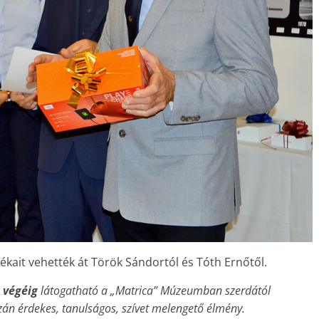
kait vehették át Török Sándortól és Tóth Ernőtől.
s végéig
látogatható a „Matrica” Múzeumban szerdától
zán érdekes, tanulságos, szívet melengető élmény.