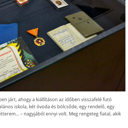
 járt, ahogy a kiállításon az időben visszafelé futó
talános iskola, két óvoda és bölcsőde, egy rendelő, egy
erem… – nagyjából ennyi volt. Meg rengeteg fiatal, akik