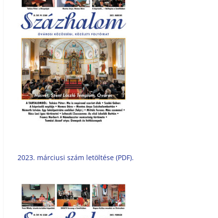
2023. márciusi szám letöltése (PDF).