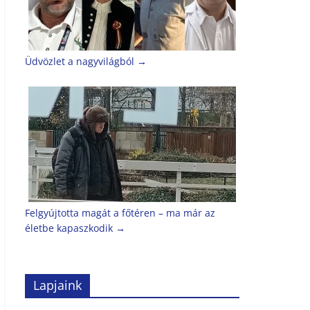
Üdvözlet a nagyvilágból
→
Felgyújtotta magát a főtéren – ma már az
életbe kapaszkodik
→
Lapjaink