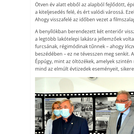
Ötven év alatt ebből az alapból fejlődött, ép
a kiteljesedés felé, és ért valódi várossá. Ez
Ahogy visszafelé az időben vezet a filmszala
A benyílókban berendezett két enteriőr viss
a legtöbb lakótelepi lakásra jellemzőek vo
furcsának, régimódinak tűnnek – ahogy
Vicz
beszédében – ez ne tévesszen meg senkit. 
Éppúgy, mint az öltözékek, amelyek szintén m
mind az elmúlt évtizedek eseményeit, sikerei