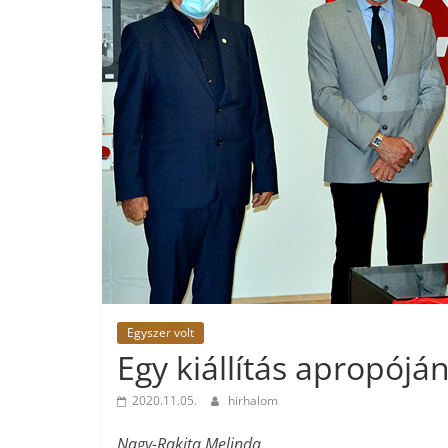
Egyszer volt
Egy kiállítás apropójá
2020.11.05.
hirhalom
Nagy-Rakita Melinda