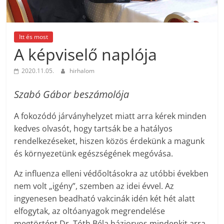
Itt és most
A képviselő naplója
2020.11.05.
hirhalom
Szabó Gábor beszámolója
A fokozódó járványhelyzet miatt arra kérek minden
kedves olvasót, hogy tartsák be a hatályos
rendelkezéseket, hiszen közös érdekünk a magunk
és környezetünk egészségének megóvása.
Az influenza elleni védőoltásokra az utóbbi években
nem volt „igény”, szemben az idei évvel. Az
ingyenesen beadható vakcinák idén két hét alatt
elfogytak, az oltóanyagok megrendelése
megtörtént.Dr. Tóth Béla háziorvos mindenkit arra