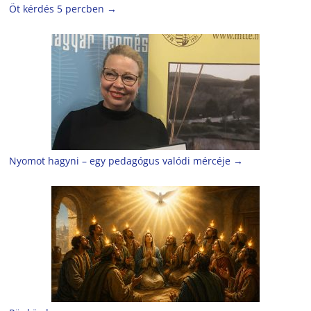
Öt kérdés 5 percben
→
Nyomot hagyni – egy pedagógus valódi mércéje
→