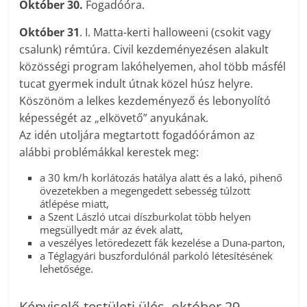
Október 30.
Fogadóóra.
Október 31
. I. Matta-kerti halloweeni (csokit vagy
csalunk) rémtúra. Civil kezdeményezésen alakult
közösségi program lakóhelyemen, ahol több másfél
tucat gyermek indult útnak közel húsz helyre.
Köszönöm a lelkes kezdeményező és lebonyolító
képességét az „elkövető” anyukának.
Az idén utoljára megtartott fogadóórámon az
alábbi problémákkal kerestek meg:
a 30 km/h korlátozás hatálya alatt és a lakó, pihenő
övezetekben a megengedett sebesség túlzott
átlépése miatt,
a Szent László utcai díszburkolat több helyen
megsüllyedt már az évek alatt,
a veszélyes letöredezett fák kezelése a Duna-parton,
a Téglagyári buszfordulónál parkoló létesítésének
lehetősége.
Képviselő-testületi ülés, október 29.