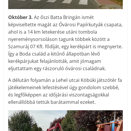
Október 3.
Az őszi Batta Bringán ismét
képviseltette magát az Óvárosi Papírkutyák csapata,
ahol is a 14 km letekerése utáni tombola
nyereménysorsoláson tagunk többek között a
Szamuráj 07 Kft. fődíját, egy kerékpárt is megnyerte.
Így a Boda család a kitűnő állapotban lévő
kerékpárjukat felajánlották, amit jómagam
eljuttattam egy rászoruló óvárosi családnak.
A délután folyamán a Lehel utcai Köbüki játszótér fa
játékelemeinek lefestésével úgy gondolom szebbé,
és legfőképpen az időjárási viszontagságokkal
ellenállóbbá tettük barátaimmal ezeket.