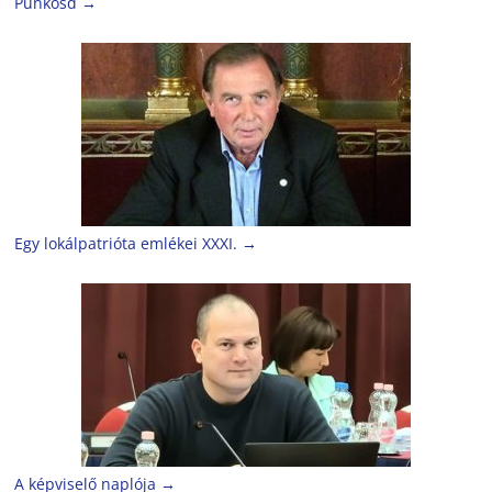
Pünkösd
→
Egy lokálpatrióta emlékei XXXI.
→
A képviselő naplója
→