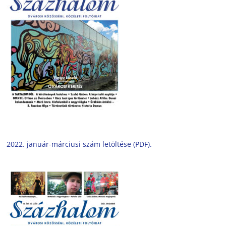
2022. január-márciusi szám letöltése (PDF).