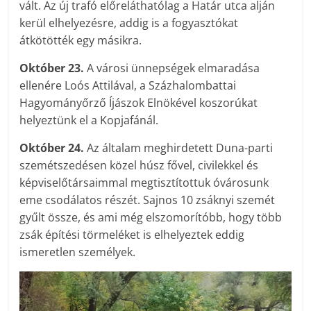
vált. Az új trafó előreláthatólag a Határ utca alján
kerül elhelyezésre, addig is a fogyasztókat
átkötötték egy másikra.
Október 23.
A városi ünnepségek elmaradása
ellenére Loós Attilával, a Százhalombattai
Hagyományőrző Íjászok Elnökével koszorúkat
helyeztünk el a Kopjafánál.
Október 24.
Az általam meghirdetett Duna-parti
szemétszedésen közel húsz fővel, civilekkel és
képviselőtársaimmal megtisztítottuk óvárosunk
eme csodálatos részét. Sajnos 10 zsáknyi szemét
gyűlt össze, és ami még elszomorítóbb, hogy több
zsák építési törmeléket is elhelyeztek eddig
ismeretlen személyek.