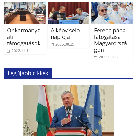
Önkormányz
A képviselő
Ferenc pápa
ati
naplója
látogatása
támogatások
Magyarorszá
2025.08.25.
gon
2022.11.14.
2023.05.08.
Legújabb cikkek