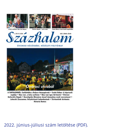
2022. június-júliusi szám letöltése (PDF).