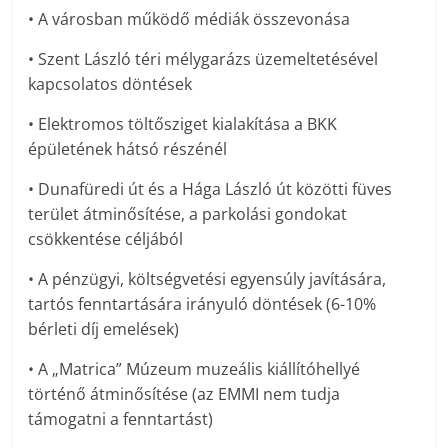
• A városban működő médiák összevonása
• Szent László téri mélygarázs üzemeltetésével
kapcsolatos döntések
• Elektromos töltősziget kialakítása a BKK
épületének hátsó részénél
• Dunafüredi út és a Hága László út közötti füves
terület átminősítése, a parkolási gondokat
csökkentése céljából
• A pénzügyi, költségvetési egyensúly javítására,
tartós fenntartására irányuló döntések (6-10%
bérleti díj emelések)
• A „Matrica” Múzeum muzeális kiállítóhellyé
történő átminősítése (az EMMI nem tudja
támogatni a fenntartást)