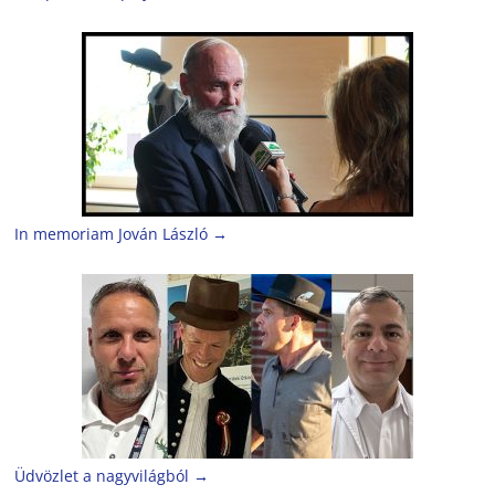
In memoriam Jován László
→
Üdvözlet a nagyvilágból
→