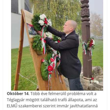
Október 14
. Több éve felmerülő probléma volt a
Téglagyár mögött található trafó állapota, ami az
ELMŰ szakemberei szerint immár javíthatatlanná