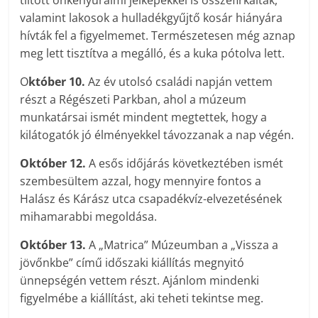
tiltott önkényuralmi jelképekkel is összefirkálták,
valamint lakosok a hulladékgyűjtő kosár hiányára
hívták fel a figyelmemet. Természetesen még aznap
meg lett tisztítva a megálló, és a kuka pótolva lett.
O
któber 10.
Az év utolsó családi napján vettem
részt a Régészeti Parkban, ahol a múzeum
munkatársai ismét mindent megtettek, hogy a
kilátogatók jó élményekkel távozzanak a nap végén.
Október 12.
A esős időjárás következtében ismét
szembesültem azzal, hogy mennyire fontos a
Halász és Kárász utca csapadékvíz-elvezetésének
mihamarabbi megoldása.
Október 13.
A „Matrica” Múzeumban a „Vissza a
jövőnkbe” című időszaki kiállítás megnyitó
ünnepségén vettem részt. Ajánlom mindenki
figyelmébe a kiállítást, aki teheti tekintse meg.