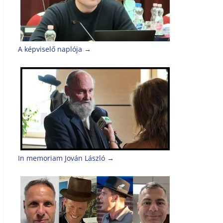
A képviselő naplója
→
In memoriam Jován László
→