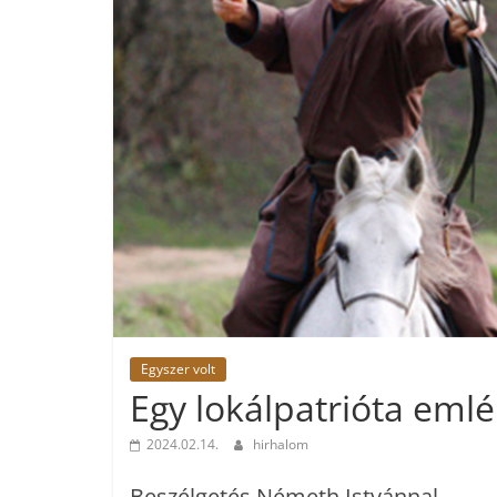
Egyszer volt
Egy lokálpatrióta emlé
2024.02.14.
hirhalom
Beszélgetés Németh Istvánnal