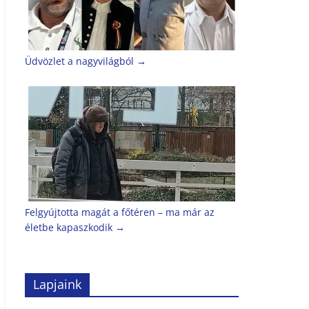
Üdvözlet a nagyvilágból
→
Felgyújtotta magát a főtéren – ma már az
életbe kapaszkodik
→
Lapjaink