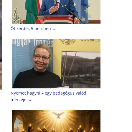
Öt kérdés 5 percben
→
Nyomot hagyni – egy pedagógus valódi
mércéje
→