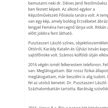
bemutatni neki dr. Dénes Jenő festőművész
ben festett képeit. Az alkotó egykor a
Képzőművészeti Főiskola tanára volt. A te
van egy kép, amely boldog Erzsébetet ábrázol
lengyel Feména hercegnő lánya volt. Ritkán
előtt jobbra fent látható.
Pusztaszeri László színes, objektívszemléle
Ottóról, Karády Katalin és Újházi István kapc
sajtófőnöke volt. Számos külföldi útján elkís
2016 végén ismét felkerestem telefonon. Fe
van. Meglátogattam. Bár rossz fizikai állapot
meglátogattam, már beszélni is alig tudott.
fel az utolsó kenetet. Dr. Pusztaszeri László
Százhalombattán tartotta. Barátság szövőd