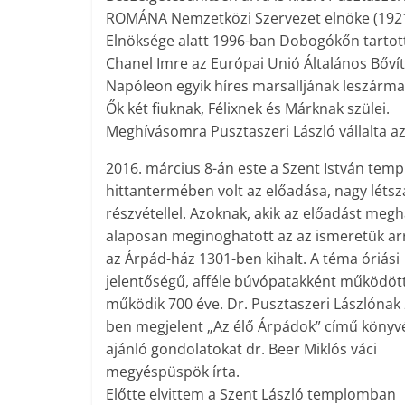
ROMÁNA Nemzetközi Szervezet elnöke (1921-
Elnöksége alatt 1996-ban Dobogókőn tartott
Chanel Imre az Európai Unió Általános Bővíté
Napóleon egyik híres marsalljának leszárm
Ők két fiuknak, Félixnek és Márknak szülei.
Meghívásomra Pusztaszeri László vállalta az
2016. március 8-án este a Szent István tem
hittantermében volt az előadása, nagy léts
részvétellel. Azoknak, akik az előadást megh
alaposan meginoghatott az az ismeretük arr
az Árpád-ház 1301-ben kihalt. A téma óriási
jelentőségű, afféle búvópatakként működöt
működik 700 éve. Dr. Pusztaszeri Lászlónak
ben megjelent „Az élő Árpádok” című könyv
ajánló gondolatokat dr. Beer Miklós váci
megyéspüspök írta.
Előtte elvittem a Szent László templomban