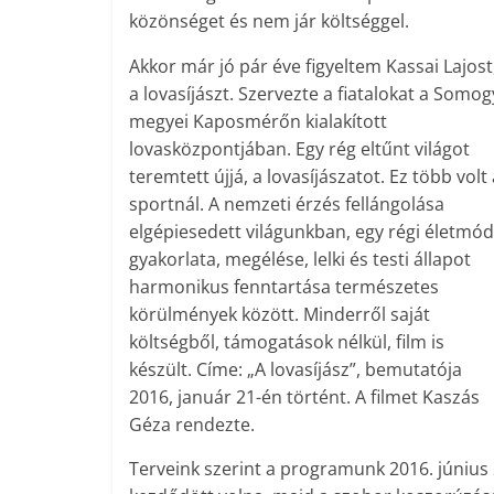
közönséget és nem jár költséggel.
Akkor már jó pár éve figyeltem Kassai Lajost
a lovasíjászt. Szervezte a fiatalokat a Somog
megyei Kaposmérőn kialakított
lovasközpontjában. Egy rég eltűnt világot
teremtett újjá, a lovasíjászatot. Ez több volt 
sportnál. A nemzeti érzés fellángolása
elgépiesedett világunkban, egy régi életmód
gyakorlata, megélése, lelki és testi állapot
harmonikus fenntartása természetes
körülmények között. Minderről saját
költségből, támogatások nélkül, film is
készült. Címe: „A lovasíjász”, bemutatója
2016, január 21-én történt. A filmet Kaszás
Géza rendezte.
Terveink szerint a programunk 2016. június