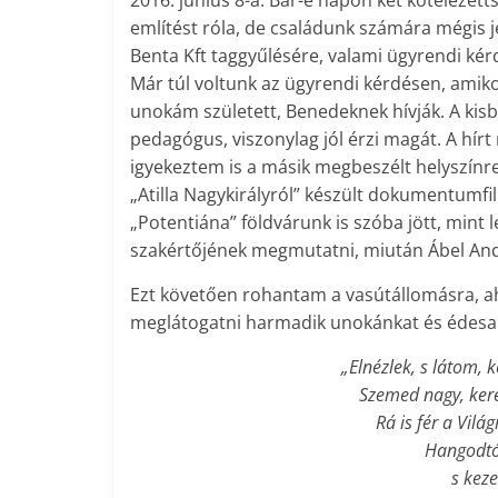
2016. június 8-a. Bár-e napon két kötelezet
említést róla, de családunk számára mégis j
Benta Kft taggyűlésére, valami ügyrendi kér
Már túl voltunk az ügyrendi kérdésen, amikor
unokám született, Benedeknek hívják. A kisba
pedagógus, viszonylag jól érzi magát. A hír
igyekeztem is a másik megbeszélt helyszínre,
„Atilla Nagykirályról” készült dokumentumfil
„Potentiána” földvárunk is szóba jött, mint l
szakértőjének megmutatni, miután Ábel And
Ezt követően rohantam a vasútállomásra, a
meglátogatni harmadik unokánkat és édesany
„Elnézlek, s látom, k
Szemed nagy, kerek
Rá is fér a Vilá
Hangodtól
s kez