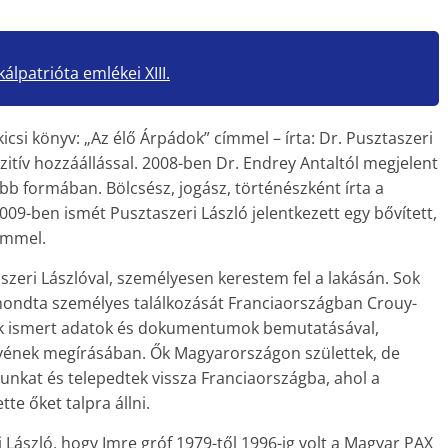
kálpatrióta emlékei XIII.
icsi könyv: „Az élő Árpádok” címmel – írta: Dr. Pusztaszeri
zitív hozzáállással. 2008-ben Dr. Endrey Antaltól megjelent
 formában. Bölcsész, jogász, történészként írta a
009-ben ismét Pusztaszeri László jelentkezett egy bővített,
ímmel.
szeri Lászlóval, személyesen kerestem fel a lakásán. Sok
mondta személyes találkozását Franciaországban Crouy-
taluk ismert adatok és dokumentumok bemutatásával,
yvének megírásában. Ők Magyarországon születtek, de
gunkat és telepedtek vissza Franciaországba, ahol a
te őket talpra állni.
 László, hogy Imre gróf 1979-től 1996-ig volt a Magyar PAX