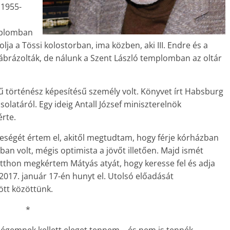
 1955-
mplomban
ja a Tössi kolostorban, ima közben, aki III. Endre és a
 ábrázolták, de nálunk a Szent László templomban az oltár
tű történész képesítésű személy volt. Könyvet írt Habsburg
solatáról. Egy ideig Antall József miniszterelnök
érte.
leségét értem el, akitől megtudtam, hogy férje kórházban
ban volt, mégis optimista a jövőt illetően. Majd ismét
 Itthon megkértem Mátyás atyát, hogy keresse fel és adja
 2017. január 17-én hunyt el. Utolsó előadását
ött közöttünk.
*