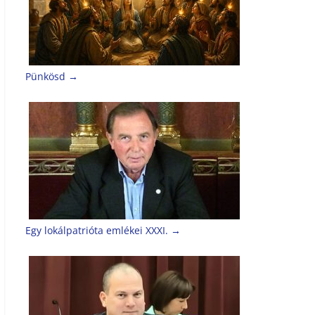
Pünkösd
→
Egy lokálpatrióta emlékei XXXI.
→