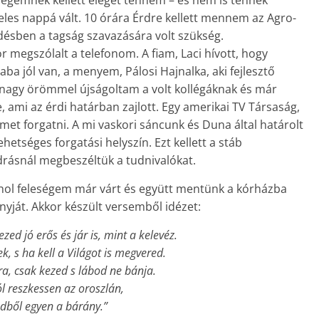
tségemnek kellett eleget tennem – és nem is tennék
eles nappá vált. 10 órára Érdre kellett mennem az Agro-
désben a tagság szavazására volt szükség.
 megszólalt a telefonom. A fiam, Laci hívott, hogy
ba jól van, a menyem, Pálosi Hajnalka, aki fejlesztő
t nagy örömmel újságoltam a volt kollégáknak és már
 ami az érdi határban zajlott. Egy amerikai TV Társaság,
met forgatni. A mi vaskori sáncunk és Duna által határolt
ehetséges forgatási helyszín. Ezt kellett a stáb
rásnál megbeszéltük a tudnivalókat.
hol feleségem már várt és együtt mentünk a kórházba
ját. Akkor készült versemből idézet:
ezed jó erős és jár is, mint a kelevéz.
, s ha kell a Világot is megvered.
gra, csak kezed s lábod ne bánja.
 reszkessen az oroszlán,
edből egyen a bárány.”