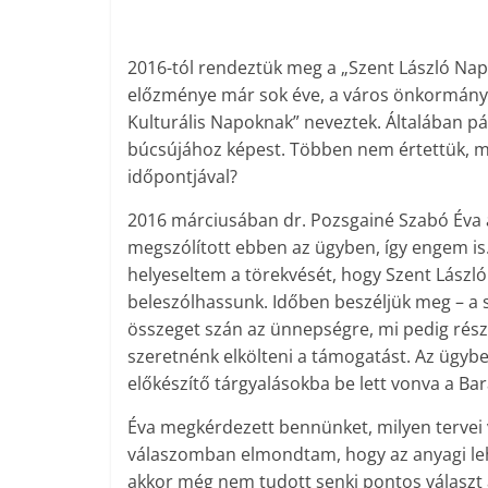
2016-tól rendeztük meg a „Szent László N
előzménye már sok éve, a város önkormányza
Kulturális Napoknak” neveztek. Általában pá
búcsújához képest. Többen nem értettük, 
időpontjával?
2016 márciusában dr. Pozsgainé Szabó Éva ál
megszólított ebben az ügyben, így engem is
helyeseltem a törekvését, hogy Szent Lászl
beleszólhassunk. Időben beszéljük meg – a 
összeget szán az ünnepségre, mi pedig ré
szeretnénk elkölteni a támogatást. Az ügybe
előkészítő tárgyalásokba be lett vonva a Bará
Éva megkérdezett bennünket, milyen tervei
válaszomban elmondtam, hogy az anyagi leh
akkor még nem tudott senki pontos választ a