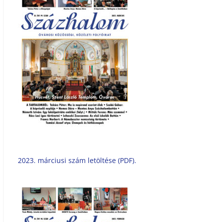
2023. márciusi szám letöltése (PDF).