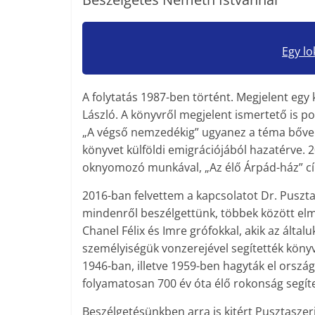
Egy lo
A folytatás 1987-ben történt. Megjelent egy k
László. A könyvről megjelent ismertető is po
„A végső nemzedékig” ugyanez a téma bővebb
könyvet külföldi emigrációjából hazatérve. 2
oknyomozó munkával, „Az élő Árpád-ház” c
2016-ban felvettem a kapcsolatot Dr. Puszta
mindenről beszélgettünk, többek között el
Chanel Félix és Imre grófokkal, akik az ál
személyiségük vonzerejével segítették kön
1946-ban, illetve 1959-ben hagyták el orszá
folyamatosan 700 év óta élő rokonság segítet
Beszélgetésünkben arra is kitért Pusztaszeri