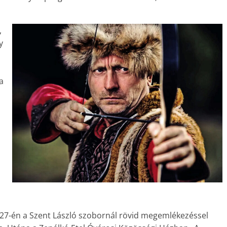
,
y
a
 27-én a Szent László szobornál rövid megemlékezéssel