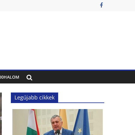
00HALOM
Legújabb cikkek