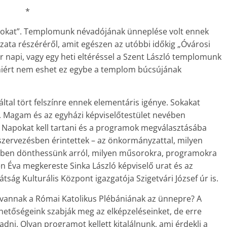
*
apokat”. Templomunk névadójának ünneplése volt ennek
ta részéréről, amit egészen az utóbbi időkig „Óvárosi
r napi, vagy egy heti eltéréssel a Szent László templomunk
miért nem eshet ez egybe a templom búcsújának
tal tört felszínre ennek elementáris igénye. Sokakat
. Magam és az egyházi képviselőtestület nevében
ó Napokat kell tartani és a programok megválasztásába
szervezésben érintettek – az önkormányzattal, milyen
szben dönthessünk arról, milyen műsorokra, programokra
n Éva megkereste Sinka László képviselő urat és az
tság Kulturális Központ igazgatója Szigetvári József úr is.
 vannak a Római Katolikus Plébániának az ünnepre? A
etőségeink szabják meg az elképzeléseinket, de erre
dni. Olyan programot kellett kitalálnunk, ami érdekli a