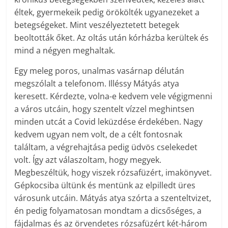
éltek, gyermekeik pedig örökölték ugyanezeket a
betegségeket. Mint veszélyeztetett betegek
beoltották őket. Az oltás után kórházba kerültek és
mind a négyen meghaltak.
Egy meleg poros, unalmas vasárnap délután
megszólalt a telefonom. Illéssy Mátyás atya
keresett. Kérdezte, volna-e kedvem vele végigmenni
a város utcáin, hogy szentelt vízzel meghintsen
minden utcát a Covid leküzdése érdekében. Nagy
kedvem ugyan nem volt, de a célt fontosnak
találtam, a végrehajtása pedig üdvös cselekedet
volt. Így azt válaszoltam, hogy megyek.
Megbeszéltük, hogy viszek rózsafüzért, imakönyvet.
Gépkocsiba ültünk és mentünk az elpilledt üres
városunk utcáin. Mátyás atya szórta a szenteltvizet,
én pedig folyamatosan mondtam a dicsőséges, a
fájdalmas és az örvendetes rózsafüzért két-három