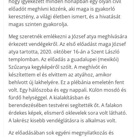
hogy igyekezett minden hónapban egy olyan civil
előadót meghívni közénk, aki maga is gyakorló
keresztény, a világi életben ismert, és a hivatását
magas szinten gyakorolja.
Meg szeretnék emlékezni a József atya meghívására
érkezett vendégekről. Az első előadást maga József
atya tartotta, 2020. október 16-án a Szent László
templomban. Az előadás a guadalupei (mexikói)
Szűzanya kegyképéről szólt. A meghívót én
készítettem el és elvittem az atyához, amikor
behívott új lakhelyére. Ez a plébánia emeletén fent
volt. Egy hálószoba és egy nappali. Külön mosdó és
fürdő helységgel. A kialakításban és
berendezésében testvérei segítették őt. A falakon
érdekes képek, elismerő oklevelek sora volt látható.
A lakrész kisebb vendéglátásra is alkalmas volt.
Az előadásában sok egyéni megnyilatkozás és