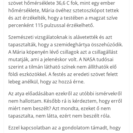
szövet hőmérséklete 36,6 C fok, mint egy ember
hőmérséklete, Mária övéhez sztetoszkópot tettek
és azt érzékelték, hogy a testében a magzat szíve
percenként 115 pulzussal érzékelhető.
Szemészeti vizsgálatoknak is alávetették és azt
tapasztalták, hogy a szemideghártya összehúzódik.
A Mária köpenyén lévő csillagok azt a csillagállást
mutatják, ami a jelenéskor volt. A NASA tudósai
szerint a tilmán látható színek nem állíthatók elő
földi eszközökkel. A festés az eredeti szövet felett
lebeg anélkül, hogy az hozzá érne.
Az atya előadásában ezekről az utóbbi ismérvekről
nem hallottam. Később rá is kérdeztem, hogy erről
miért nem beszélt? Azt mondta, ezeket ő nem
tapasztalta, nem látta, ezért nem beszélt róla.
Ezzel kapcsolatban az a gondolatom támadt, hogy