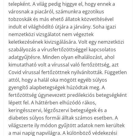
telepként. A világ pedig higgye el, hogy ennek a
városnak a piacáról, számunkra egzotikus
tobzoskák és más ehető állatok közvetítésével
indult el világhódító útjára a járvány. Soha igazi
nemzetközi vizsgálatot nem végeztek
keletkezésének kivizsgálására. Volt egy nemzetközi
szabályozás a vírusfertőzöttséggel kapcsolatos
adatgyűjtésre. Minden olyan elhalálozást, ahol
kimutatható volt a vírussal való fertőzöttség, azt
Covid vírussal fertőzöttnek nyilvánították. Független
attól, hogy a halál oka mögött egyéb súlyos
gyengítő alapbetegségek húzódtak meg. A
fertőzöttség úgynevezett predilekciós betegségként
lépett fel. A háttérben elhúzódó rákos,
keringésszervi, légzőszervi betegségek és a
diabetes súlyos formái álltak számos esetben. A
világszerte ily módon gyűjtött adatok nem kerültek
a mai napig napvilágra. A különböző védekezési