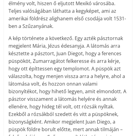
élmény volt, hiszen ő eljutott Mexikó városába.
Teljes valóságában láthatta a kegyképet, ami az
amerikai földrész alighanem első csodája volt 1531-
ben a Szűzanyának.
A kép története a következő. Egy ­azték pásztornak
megjelent Mária, Jézus édesanyja. A látomás arra
késztette a pásztort, Juan Diegot, hogy a ferences
püspököt, Zumarragátot felkeresse és arra kérje,
hogy ott építtessen egy templomot. A püspök azt
válaszolta, hogy menjen vissza arra a helyre, ahol a
látomása volt, és hozzon onnan valami
bizonyítékot, hogy hihető legyen, amit elmondott. A
pásztor visszament a látomás helyére és annak
ellenére, hogy hideg tél volt, ott rózsák nyíltak.
Ezekből a rózsákból szedett és vitt a püspöknek,
bizonyságként. Amikor megjelent Juan Diego, a
püspök földre borult előtte, mert annak tilmáján –