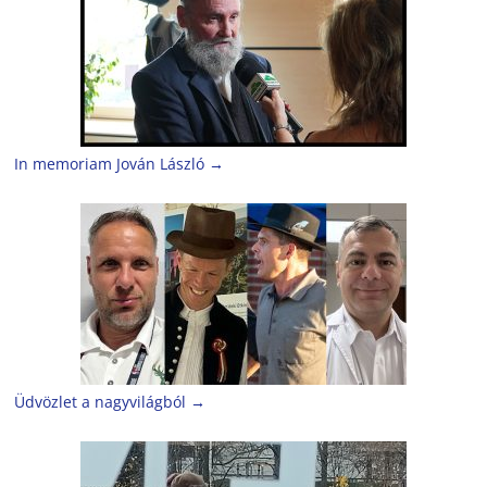
In memoriam Jován László
→
Üdvözlet a nagyvilágból
→