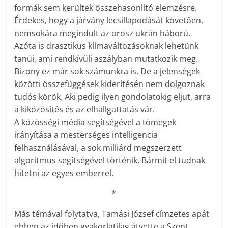
formák sem kerültek összehasonlító elemzésre.
Érdekes, hogy a járvány lecsillapodását követően,
nemsokára megindult az orosz ukrán háború.
Azóta is drasztikus klímaváltozásoknak lehetünk
tanúi, ami rendkívüli aszályban mutatkozik meg.
Bizony ez már sok számunkra is. De a jelenségek
közötti összefüggések kiderítésén nem dolgoznak
tudós körök. Aki pedig ilyen gondolatokig eljut, arra
a kiközösítés és az elhallgattatás vár.
A közösségi média segítségével a tömegek
irányítása a mesterséges intelligencia
felhasználásával, a sok milliárd megszerzett
algoritmus segítségével történik. Bármit el tudnak
hitetni az egyes emberrel.
*
Más témával folytatva, Tamási József címzetes apát
ebben az időben gyakorlatilag átvette a Szent