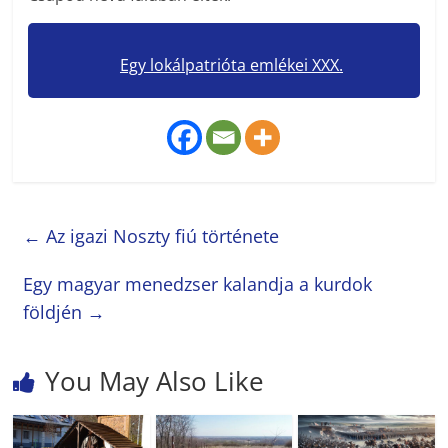
Egy lokálpatrióta emlékei XXX.
←
Az igazi Noszty fiú története
Egy magyar menedzser kalandja a kurdok
földjén
→
You May Also Like