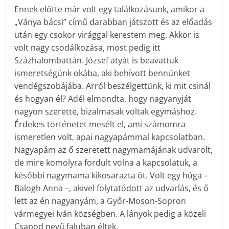
Ennek előtte már volt egy találkozásunk, amikor a
„Ványa bácsi” című darabban játszott és az előadás
után egy csokor virággal kerestem meg. Akkor is
volt nagy csodálkozása, most pedig itt
Százhalombattán. József atyát is beavattuk
ismeretségünk okába, aki behívott bennünket
vendégszobájába. Arról beszélgettünk, ki mit csinál
és hogyan él? Adél elmondta, hogy nagyanyját
nagyon szerette, bizalmasak voltak egymáshoz.
Érdekes történetet mesélt el, ami számomra
ismeretlen volt, apai nagyapámmal kapcsolatban.
Nagyapám az ő szeretett nagymamájának udvarolt,
de mire komolyra fordult volna a kapcsolatuk, a
későbbi nagymama kikosarazta őt. Volt egy húga –
Balogh Anna –, akivel folytatódott az udvarlás, és ő
lett az én nagyanyám, a Győr-Moson-Sopron
vármegyei Iván községben. A lányok pedig a közeli
Csapod nevű faluban éltek.