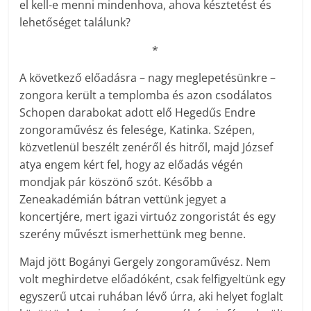
el kell-e menni mindenhova, ahova késztetést és
lehetőséget találunk?
*
A következő előadásra – nagy meglepetésünkre –
zongora került a templomba és azon csodálatos
Schopen darabokat adott elő Hegedűs Endre
zongoraművész és felesége, Katinka. Szépen,
közvetlenül beszélt zenéről és hitről, majd József
atya engem kért fel, hogy az előadás végén
mondjak pár köszönő szót. Később a
Zeneakadémián bátran vettünk jegyet a
koncertjére, mert igazi virtuóz zongoristát és egy
szerény művészt ismerhettünk meg benne.
Majd jött Bogányi Gergely zongoraművész. Nem
volt meghirdetve előadóként, csak felfigyeltünk egy
egyszerű utcai ruhában lévő úrra, aki helyet foglalt