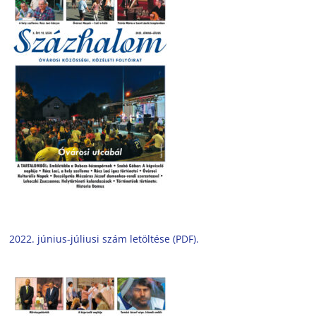
2022. június-júliusi szám letöltése (PDF).