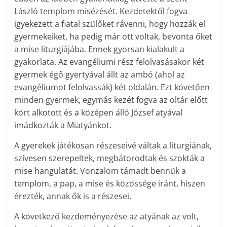
László templom misézését. Kezdetektől fogva
igyekezett a fiatal szülőket rávenni, hogy hozzák el
gyermekeiket, ha pedig már ott voltak, bevonta őket
a mise liturgiájába. Ennek gyorsan kialakult a
gyakorlata. Az evangéliumi rész felolvasásakor két
gyermek égő gyertyával állt az ambó (ahol az
evangéliumot felolvassák) két oldalán. Ezt követően
minden gyermek, egymás kezét fogva az oltár előtt
kört alkotott és a középen álló József atyával
imádkozták a Miatyánkot.
A gyerekek játékosan részeseivé váltak a liturgiának,
szívesen szerepeltek, megbátorodtak és szokták a
mise hangulatát. Vonzalom támadt bennük a
templom, a pap, a mise és közössége iránt, hiszen
érezték, annak ők is a részesei.
A következő kezdeményezése az atyának az volt,