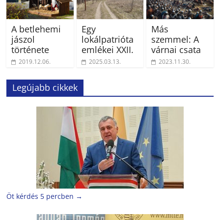
A betlehemi
Egy
Más
jászol
lokálpatrióta
szemmel: A
története
emlékei XXII.
várnai csata
2019.12.06.
2025.03.13.
2023.11.30.
Legújabb cikkek
Öt kérdés 5 percben
→