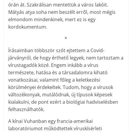
órán át. Szakrálisan mentettük a város lakóit.
Mátyás atya soha nem beszélt erről, most mégis
elmondom mindenkinek, mert ez is egy
kordokumentum.
*
Írásaimban többször szót ejtettem a Covid-
járványról, de hogy érthető legyek, nem tartoztam a
vírustagadók közé. Engem inkább a vírus
természete, hatása és a társadalomra kiható
vonatkozásai, valamint főleg a keletkezési
körülményei érdekeltek. Tudom, hogy a vírusok
változékonyak, mutálódnak, új típusok képesek
kialakulni, de pont ezért a biológiai hadviselésben
felhasználhatók.
A kínai Vuhanban egy francia-amerikai
laboratóriumot működtettek víruskísérleti