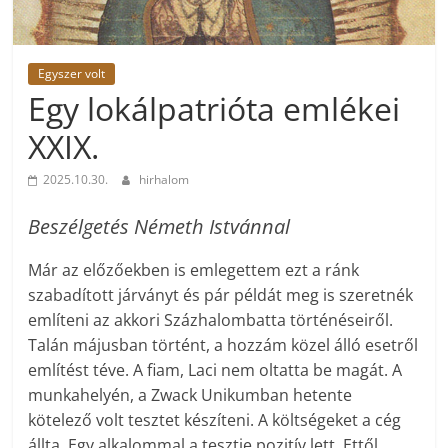
Egyszer volt
Egy lokálpatrióta emlékei
XXIX.
2025.10.30.
hirhalom
Beszélgetés Németh Istvánnal
Már az előzőekben is emlegettem ezt a ránk
szabadított járványt és pár példát meg is szeretnék
említeni az akkori Százhalombatta történéseiről.
Talán májusban történt, a hozzám közel álló esetről
említést téve. A fiam, Laci nem oltatta be magát. A
munkahelyén, a Zwack Unikumban hetente
kötelező volt tesztet készíteni. A költségeket a cég
állta. Egy alkalommal a tesztje pozitív lett. Ettől