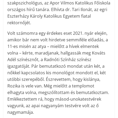
szakpszichológus, az Apor Vilmos Katolikus Főiskola
országos hírű tanára. Elhívta dr. Tari Ilonát, az egri
Eszterházy Károly Katolikus Egyetem fiatal
rektornőjét.
Volt számomra egy érdekes eset 2021. nyár elején,
amikor bár nem volt hirdetve semmiféle előadás, a
11-es misén az atya – mielőtt a hívek elmentek
volna – kérte, maradjanak, hallgassák meg Kováts
Adél színésznőt, a Radnóti Színház színész
igazgatóját. Pár bemutatkozó mondat után két, a
nőkkel kapcsolatos kis monológot mondott el, két
utóbbi szerepéből. Észrevettem, hogy kislánya,
Rozika is vele van. Még mielőtt a templomot
elhagyta volna, megszólítottam és bemutatkoztam.
Emlékeztettem rá, hogy másod-unokatestvérek
vagyunk, az apai nagyanyám testvére volt az ő
nagymamája.