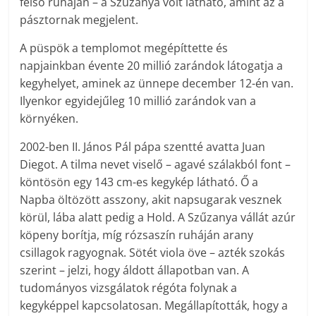
felső ruháján – a Szűzanya volt látható, amint az a
pásztornak megjelent.
A püspök a templomot megépíttette és
napjainkban évente 20 millió zarándok látogatja a
kegyhelyet, aminek az ünnepe december 12-én van.
Ilyenkor egyidejűleg 10 millió zarándok van a
környéken.
2002-ben II. János Pál pápa szentté avatta Juan
Diegot. A tilma nevet viselő – agavé szálakból font –
köntösön egy 143 cm-es kegykép látható. Ő a
Napba öltözött asszony, akit napsugarak vesznek
körül, lába alatt pedig a Hold. A Szűzanya vállát azúr
köpeny borítja, míg rózsaszín ruháján arany
csillagok ragyognak. Sötét viola öve – azték szokás
szerint – jelzi, hogy áldott állapotban van. A
tudományos vizsgálatok régóta folynak a
kegyképpel kapcsolatosan. Megállapították, hogy a