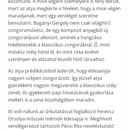
közöttünk. A mise végére személyére is fény derült,
mert az atya megkérte a híveket, hogy a mise végén
maradjanak, mert egy vendéget szeretne
bemutatni. Bogányi Gergely nem csak világhírű
zongoraművész, de egy kompozit anyagból új
zongoratípust alkotott, aminek a hangzása
tökéletesebb a klasszikus zongoráknál. Ő, mint
művész mély hittel él, és mint ritka kivétel
szerényen és alázattal közelít hívő társaihoz.
Az atya prédikációiból kiderült, hogy édesanyja
nagyon szépen zongorázott, így József atya
gyerekként nagyon megszerette a klasszikus szép
zenét, és igyekezett papi hívatásának gyakorlása
mellett is a zene közelségében maradni.
Itt volt nálunk az űrkutatással foglalkozó Ferencz
Orsolya műszaki mérnök édesapja is. Meghívott
vendégei közé tartozott ­Pécsi Rita neveléskutató