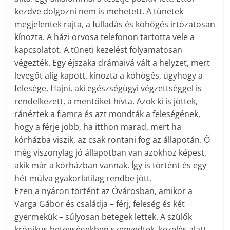
kezdve dolgozni nem is mehetett. A tünetek
megjelentek rajta, a fulladás és köhögés irtózatosan
kínozta. A házi orvosa telefonon tartotta vele a
kapcsolatot. A tüneti kezelést folyamatosan
végezték. Egy éjszaka drámaivá vált a helyzet, mert
levegőt alig kapott, kínozta a köhögés, úgyhogy a
felesége, Hajni, aki egészségügyi végzettséggel is
rendelkezett, a mentőket hívta. Azok ki is jöttek,
ránéztek a fiamra és azt mondták a feleségének,
hogy a férje jobb, ha itthon marad, mert ha
kórházba viszik, az csak rontani fog az állapotán. Ő
még viszonylag jó állapotban van azokhoz képest,
akik már a kórházban vannak. Így is történt és egy
hét múlva gyakorlatilag rendbe jött.
Ezen a nyáron történt az Óvárosban, amikor a
Varga Gábor és családja – férj, feleség és két
gyermekük – súlyosan betegek lettek. A szülők
krónikus betegségekben szenvedtek, kezelés alatt