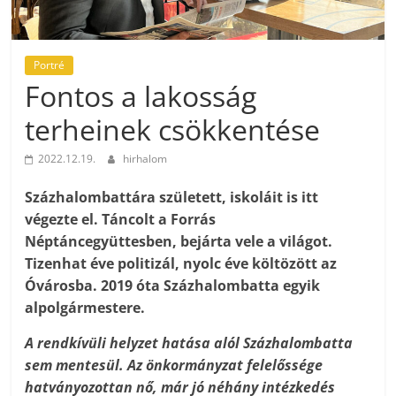
Portré
Fontos a lakosság
terheinek csökkentése
2022.12.19.
hirhalom
Százhalombattára született, iskoláit is itt
végezte el. Táncolt a Forrás
Néptáncegyüttesben, bejárta vele a világot.
Tizenhat éve politizál, nyolc éve költözött az
Óvárosba. 2019 óta Százhalombatta egyik
alpolgármestere.
A rendkívüli helyzet hatása alól Százhalombatta
sem mentesül. Az önkormányzat felelőssége
hatványozottan nő, már jó néhány intézkedés