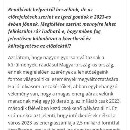
Rendkívüli helyzetről beszélünk, de az
előrejelzések szerint az igazi gondok a 2023-as
évben jönnek. Megítélése szerint mennyire lehet
felkészülni rá? Tudható-e, hogy miben fog
jelentősen különbözni a következő év
költségvetése az előzőektől?
Azt látom, hogy nagyon gyorsan változnak a
körülmények, ráadásul Magyarország kis ország,
ennek megfelelően szerények a lehetőségeink
fontos világpolitikai események megváltoztatására.
Ha jól olvasom a szakértőket, abban egybehangzó
vélemény van, hogy a magas energiaárak velünk
maradnak még egy jó darabig, az infláció csak 2023.
második félévében kezd csökkenő pályára állni. Ez
számunkra azt jelenti, hogy intézkedések nélkül a
város 2023-as energiaszámlája 2,5 milliárd forinttal