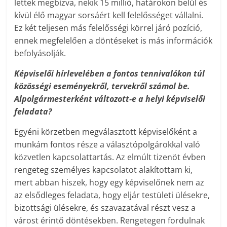
lettek megbízva, nekik 15 millió, határokon belül és
kívül élő magyar sorsáért kell felelősséget vállalni.
Ez két teljesen más felelősségi körrel járó pozíció,
ennek megfelelően a döntéseket is más információk
befolyásolják.
Képviselői hírlevelében a fontos tennivalókon túl
közösségi eseményekről, tervekről számol be.
Alpolgármesterként változott-e a helyi képviselői
feladata?
Egyéni körzetben megválasztott képviselőként a
munkám fontos része a választópolgárokkal való
közvetlen kapcsolattartás. Az elmúlt tizenöt évben
rengeteg személyes kapcsolatot alakítottam ki,
mert abban hiszek, hogy egy képviselőnek nem az
az elsődleges feladata, hogy eljár testületi ülésekre,
bizottsági ülésekre, és szavazatával részt vesz a
várost érintő döntésekben. Rengetegen fordulnak