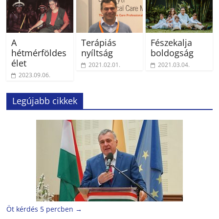
A
Terápiás
Fészekalja
hétmérföldes
nyíltság
boldogság
élet
2021.02.01.
2021.03.04.
2023.09.06.
Legújabb cikkek
Öt kérdés 5 percben
→