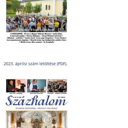
2023. ápriisi szám letöltése (PDF).