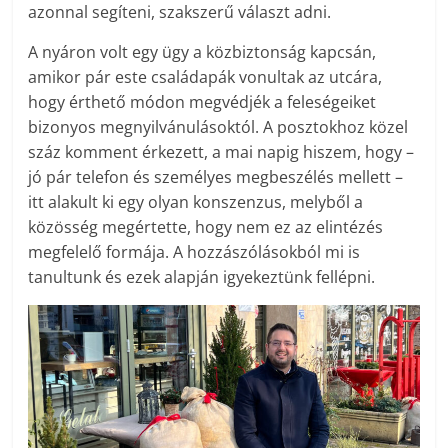
azonnal segíteni, szakszerű választ adni.
A nyáron volt egy ügy a közbiztonság kapcsán,
amikor pár este családapák vonultak az utcára,
hogy érthető módon megvédjék a feleségeiket
bizonyos megnyilvánulásoktól. A posztokhoz közel
száz komment érkezett, a mai napig hiszem, hogy –
jó pár telefon és személyes megbeszélés mellett –
itt alakult ki egy olyan konszenzus, melyből a
közösség megértette, hogy nem ez az elintézés
megfelelő formája. A hozzászólásokból mi is
tanultunk és ezek alapján igyekeztünk fellépni.