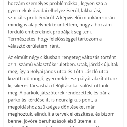
hozzám személyes problémákkal, legyen szó a
gyermekük óvodai elhelyezéséről, lakhatási,
szociális problémáról. A képviselői munkám során
mindig is alapelvnek tekintettem, hogy a hozzám
forduló embereknek próbáljak segíteni.
Természetes, hogy felelősséggel tartozom a
választókerületem iránt.
Az elmúlt négy ciklusban rengeteg változás történt
az 1. számú választókerületben. Utak, járdák újultak
meg, így a Bolyai János utca és Tóth László utca
közötti dühöngő, gyermek kresz-pályát alakítottunk
ki, sikeres társasházi felújításokat valósítottunk
meg. A parkok, játszóterek rendezettek, és bár a
parkolás kérdése itt is neuralgikus pont, a
megoldáshoz szükséges döntéseket már
meghoztuk, elindult a tervek elkészítése, és bízom
benne, jövőre beruházások első üteme is