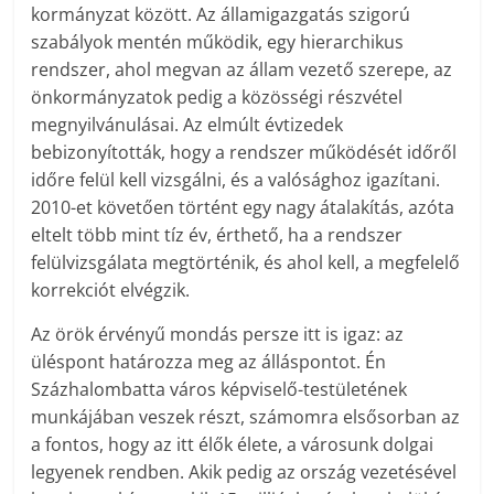
kormányzat között. Az államigazgatás szigorú
szabályok mentén működik, egy hierarchikus
rendszer, ahol megvan az állam vezető szerepe, az
önkormányzatok pedig a közösségi részvétel
megnyilvánulásai. Az elmúlt évtizedek
bebizonyították, hogy a rendszer működését időről
időre felül kell vizsgálni, és a valósághoz igazítani.
2010-et követően történt egy nagy átalakítás, azóta
eltelt több mint tíz év, érthető, ha a rendszer
felülvizsgálata megtörténik, és ahol kell, a megfelelő
korrekciót elvégzik.
Az örök érvényű mondás persze itt is igaz: az
üléspont határozza meg az álláspontot. Én
Százhalombatta város képviselő-testületének
munkájában veszek részt, számomra elsősorban az
a fontos, hogy az itt élők élete, a városunk dolgai
legyenek rendben. Akik pedig az ország vezetésével