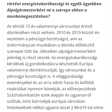
történt energiatakarékossági és egyéb ügyekben.
Alpolgármesterként mi a szerepe ebben a
munkamegosztásban?
Az elmúlt 15 év valamennyi városunkat érintő
döntésében részt vettem. 2010 és 2019 között én
vezettem a pénzügyi bizottságot, ami az
önkormányzati munkában a döntés-előkészítő
szerepet tölti be, üléseiken alpolgármesterként
jelenleg is részt veszek. Az energiatakarékossági
kérdések új gondolkodásra késztették Európa
valamennyi döntéshozóját, így városunkat és a
pénzügyi bizottságot is. A világgazdasági
eseményeket és az arra adott hazai és külföldi
reakciókat nyomon követjük, az előterjesztések
Százhalombattán ezek alapján és ugyanarról
szóltak, mint bármelyik európai városban.
Intézkedések nélkül ugyanis közel 2 Mrd Ft-tal nőne