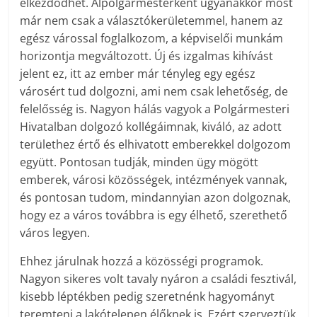
elkezdődhet. Alpolgármesterként ugyanakkor most
már nem csak a választókerületemmel, hanem az
egész várossal foglalkozom, a képviselői munkám
horizontja megváltozott. Új és izgalmas kihívást
jelent ez, itt az ember már tényleg egy egész
városért tud dolgozni, ami nem csak lehetőség, de
felelősség is. Nagyon hálás vagyok a Polgármesteri
Hivatalban dolgozó kollégáimnak, kiváló, az adott
területhez értő és elhivatott emberekkel dolgozom
együtt. Pontosan tudják, minden ügy mögött
emberek, városi közösségek, intézmények vannak,
és pontosan tudom, mindannyian azon dolgoznak,
hogy ez a város továbbra is egy élhető, szerethető
város legyen.
Ehhez járulnak hozzá a közösségi programok.
Nagyon sikeres volt tavaly nyáron a családi fesztivál,
kisebb léptékben pedig szeretnénk hagyományt
teremteni a lakótelepen élőknek is. Ezért szerveztük