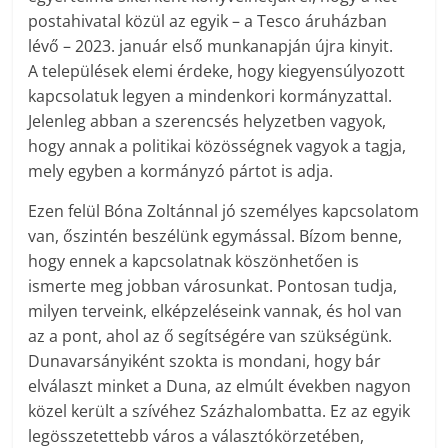
postahivatal közül az egyik – a Tesco áruházban
lévő – 2023. január első munkanapján újra kinyit.
A települések elemi érdeke, hogy kiegyensúlyozott
kapcsolatuk legyen a mindenkori kormányzattal.
Jelenleg abban a szerencsés helyzetben vagyok,
hogy annak a politikai közösségnek vagyok a tagja,
mely egyben a kormányzó pártot is adja.
Ezen felül Bóna Zoltánnal jó személyes kapcsolatom
van, őszintén beszélünk egymással. Bízom benne,
hogy ennek a kapcsolatnak köszönhetően is
ismerte meg jobban városunkat. Pontosan tudja,
milyen terveink, elképzeléseink vannak, és hol van
az a pont, ahol az ő segítségére van szükségünk.
Dunavarsányiként szokta is mondani, hogy bár
elválaszt minket a Duna, az elmúlt években nagyon
közel került a szívéhez Százhalombatta. Ez az egyik
legösszetettebb város a választókörzetében,