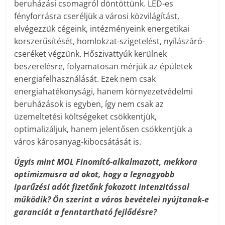
beruházási csomagról döntöttünk. LED-es
fényforrásra cseréljük a városi közvilágítást,
elvégezzük cégeink, intézményeink energetikai
korszerűsítését, homlokzat-szigetelést, nyílászáró-
cseréket végzünk. Hőszivattyúk kerülnek
beszerelésre, folyamatosan mérjük az épületek
energiafelhasználását. Ezek nem csak
energiahatékonysági, hanem környezetvédelmi
beruházások is egyben, így nem csak az
üzemeltetési költségeket csökkentjük,
optimalizáljuk, hanem jelentősen csökkentjük a
város károsanyag-kibocsátását is.
Úgyis mint MOL Finomító-alkalmazott, mekkora
optimizmusra ad okot, hogy a legnagyobb
iparűzési adót fizetőnk fokozott intenzitással
működik? Ön szerint a város bevételei nyújtanak-e
garanciát a fenntartható fejlődésre?