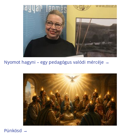
Nyomot hagyni – egy pedagógus valódi mércéje
→
Pünkösd
→