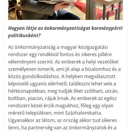
Hogyan látja az önkormányzatiságot kormánypárti
politikusként?
Az önkormányzatiság a magyar közigazgatási
rendszer egy rendkívül fontos és sikeres pillére
véleményem szerint. Az emberek a helyi vezetőket
személyesen ismerik, ami jó alap a bizalomhoz és a
közös gondolkodáshoz. A helyben megválasztott
képviselő ugyanis elérhető, találkozni lehet vele a
hétköznapokban, meg tudják őket szólítani, utcán,
boltban, piacon, rájuk írnak. Az emberek az egész
rendszert közel érzik magukhoz, főleg egy olyan
méretű településen, mint Százhalombatta.
Ugyanakkor az látom, az ország akkor tud sikeres
lenni, ha partnerség van az önkormányzatok és a