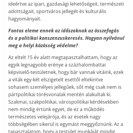
ideértve az ipari, gazdasági lehetőségeit, természeti
adottságait, sportváros jellegét és kulturális
hagyományait.
Fontos eleme ennek az időszaknak az összefogás
és a politikai konszenzuskeresés. Hogyan nyilvánul
meg a helyi közösség védelme?
Az eltelt 15 év alatt megtapasztalhattam, hogy az
egyik legnagyobb erénye a százhalombattai
képviselő-testületnek, hogy bár vannak vitáink, ezek
a viták egy-két elszigetelt esettől eltekintve
sohasem személyes jellegűek, sőt még csak nem is
pártpolitikai törésvonalak mentén alakultak ki.
Szakmai, szakpolitikai, várospolitikai kérdésekben
nem mindig értünk egyet, de ez a működés
természetes velejárója, és az esetek nagy
többségében sikerül is egymást meggyőznünk. Az a
tapasztalatom, hogy a testület munkáját mindig