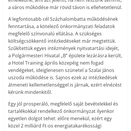
emelkedne, ami azt jelenti, ha nem teszünk semmit,
a város működése már rövid távon is ellehetetlenül.
A legfontosabb cél Százhalombatta működésének
fenntartása, a kötelező önkormányzati feladatok
megfelelő színvonalú ellátása. A szükséges
költségcsökkentő intézkedéseket már megtettük.
Szűkítettük egyes intézmények nyitvatartási idejét,
a Polgármesteri Hivatal „B” épülete lezárásra került,
a Hotel Training április közepéig nem fogad
vendégeket, ideiglenesen szünetel a Szalai János
uszoda működése is. Sajnos ezek az intézkedések
átmeneti kellemetlenséggel is járnak, ezért elnézést
kérünk mindenkitől.
Egy jól prosperáló, megfelelő saját bevételekkel és
tartalékokkal rendelkező önkormányzat ilyenkor
egyetlen dolgot tehet: előre menekül, ezért egy
közel 2 milliárd Ft-os energiatakarékossági