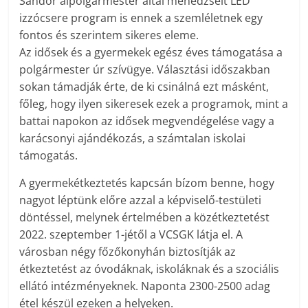
Sándor alpolgármester által menedzselt LED
izzócsere program is ennek a szemléletnek egy
fontos és szerintem sikeres eleme.
Az idősek és a gyermekek egész éves támogatása a
polgármester úr szívügye. Választási időszakban
sokan támadják érte, de ki csinálná ezt másként,
főleg, hogy ilyen sikeresek ezek a programok, mint a
battai napokon az idősek megvendégelése vagy a
karácsonyi ajándékozás, a számtalan iskolai
támogatás.
A gyermekétkeztetés kapcsán bízom benne, hogy
nagyot léptünk előre azzal a képviselő-testületi
döntéssel, melynek értelmében a közétkeztetést
2022. szeptember 1-jétől a VCSGK látja el. A
városban négy főzőkonyhán biztosítják az
étkeztetést az óvodáknak, iskoláknak és a szociális
ellátó intézményeknek. Naponta 2300-2500 adag
étel készül ezeken a helyeken.