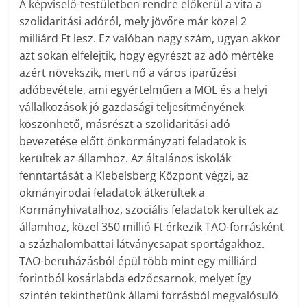
A képviselő-testületben rendre előkerül a vita a
szolidaritási adóról, mely jövőre már közel 2
milliárd Ft lesz. Ez valóban nagy szám, ugyan akkor
azt sokan elfelejtik, hogy egyrészt az adó mértéke
azért növekszik, mert nő a város iparűzési
adóbevétele, ami egyértelműen a MOL és a helyi
vállalkozások jó gazdasági teljesítményének
köszönhető, másrészt a szolidaritási adó
bevezetése előtt önkormányzati feladatok is
kerültek az államhoz. Az általános iskolák
fenntartását a Klebelsberg Központ végzi, az
okmányirodai feladatok átkerültek a
Kormányhivatalhoz, szociális feladatok kerültek az
államhoz, közel 350 millió Ft érkezik TAO-forrásként
a százhalombattai látványcsapat sportágakhoz.
TAO-beruházásból épül több mint egy milliárd
forintból kosárlabda edzőcsarnok, melyet így
szintén tekinthetünk állami forrásból megvalósuló