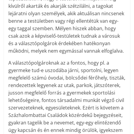
kívülről akarták és akarják szétzilálni, a tagokat
lejáratni olyan személyek, akik aktuálisan nincsenek
benne a testületben vagy régi ellentétük van egy-
egy taggal szemben. Mélyen hiszek abban, hogy
csak azok a képviselő-testületek tudnak a városuk
és a választópolgárok érdekében hatékonyan
működni, melyek nem egymással vannak elfoglalva.
A választópolgároknak az a fontos, hogy pl. a
gyermeke tud-e uszodába járni, sportolni, legyen
megfelelő számú óvodai, bölcsődei férőhely, tiszták,
rendezettek legyenek az utak, parkok, játszóterek,
jusson megfelelő forrás a gyermekek sportolási
lehetőségeire, fontos társadalmi munkát végző civil
szervezeteknek, egyesületeknek. Ezért is követem a
Százhalombattai Családok közérdekű bejegyzéseit,
gyakran tagelik be a nevemet, egy-egy elintézendő
ügy kapcsán és én ennek mindig örülök, igyekszem