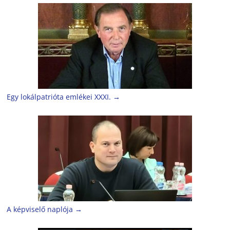
Egy lokálpatrióta emlékei XXXI.
→
A képviselő naplója
→