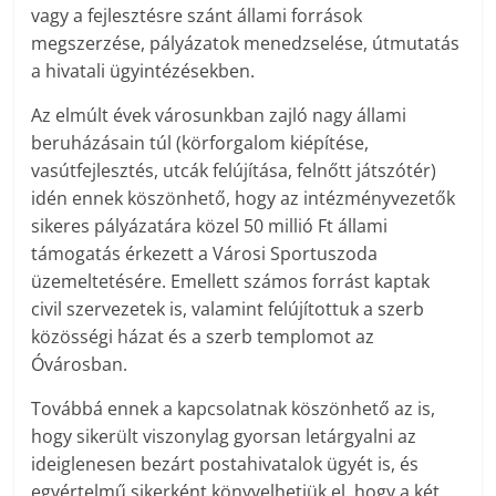
vagy a fejlesztésre szánt állami források
megszerzése, pályázatok menedzselése, útmutatás
a hivatali ügyintézésekben.
Az elmúlt évek városunkban zajló nagy állami
beruházásain túl (körforgalom kiépítése,
vasútfejlesztés, utcák felújítása, felnőtt játszótér)
idén ennek köszönhető, hogy az intézményvezetők
sikeres pályázatára közel 50 millió Ft állami
támogatás érkezett a Városi Sportuszoda
üzemeltetésére. Emellett számos forrást kaptak
civil szervezetek is, valamint felújítottuk a szerb
közösségi házat és a szerb templomot az
Óvárosban.
Továbbá ennek a kapcsolatnak köszönhető az is,
hogy sikerült viszonylag gyorsan letárgyalni az
ideiglenesen bezárt postahivatalok ügyét is, és
egyértelmű sikerként könyvelhetjük el, hogy a két