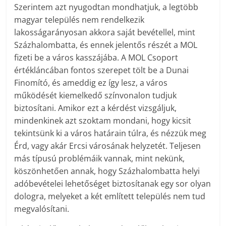
Szerintem azt nyugodtan mondhatjuk, a legtöbb
magyar település nem rendelkezik
lakosságarányosan akkora saját bevétellel, mint
Százhalombatta, és ennek jelentős részét a MOL
fizeti be a város kasszájába. A MOL Csoport
értékláncában fontos szerepet tölt be a Dunai
Finomító, és ameddig ez így lesz, a város
működését kiemelkedő színvonalon tudjuk
biztosítani. Amikor ezt a kérdést vizsgáljuk,
mindenkinek azt szoktam mondani, hogy kicsit
tekintsünk ki a város határain túlra, és nézzük meg
Érd, vagy akár Ercsi városának helyzetét. Teljesen
más típusú problémáik vannak, mint nekünk,
köszönhetően annak, hogy Százhalombatta helyi
adóbevételei lehetőséget biztosítanak egy sor olyan
dologra, melyeket a két említett település nem tud
megvalósítani.