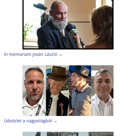
In memoriam Jován László
→
Üdvözlet a nagyvilágból
→