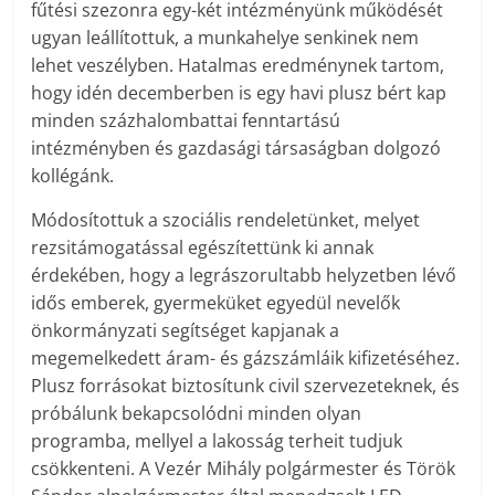
fűtési szezonra egy-két intézményünk működését
ugyan leállítottuk, a munkahelye senkinek nem
lehet veszélyben. Hatalmas eredménynek tartom,
hogy idén decemberben is egy havi plusz bért kap
minden százhalombattai fenntartású
intézményben és gazdasági társaságban dolgozó
kollégánk.
Módosítottuk a szociális rendeletünket, melyet
rezsitámogatással egészítettünk ki annak
érdekében, hogy a legrászorultabb helyzetben lévő
idős emberek, gyermeküket egyedül nevelők
önkormányzati segítséget kapjanak a
megemelkedett áram- és gázszámláik kifizetéséhez.
Plusz forrásokat biztosítunk civil szervezeteknek, és
próbálunk bekapcsolódni minden olyan
programba, mellyel a lakosság terheit tudjuk
csökkenteni. A Vezér Mihály polgármester és Török