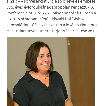
L. Zs.:
– A konferenciát Érd első okleveles említése
775. éves évfordulójának apropóján rendeztük. A
konferencia az „Érd 775 – Mindennapi élet Érden a
13-16. században” című időszaki kiállításhoz
kapcsolódott. Célja kifejezetten a lokálpatriotizmus
és a tudományos ismeretterjesztés erősítése volt.