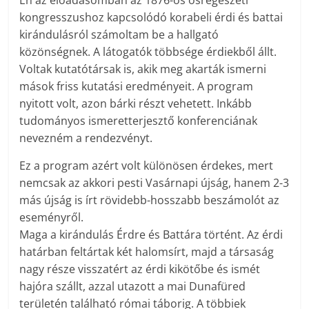
Én az előadásomban az 1876-os ősrégészeti
kongresszushoz kapcsolódó korabeli érdi és battai
kirándulásról számoltam be a hallgató
közönségnek. A látogatók többsége érdiekből állt.
Voltak kutatótársak is, akik meg akarták ismerni
mások friss kutatási eredményeit. A program
nyitott volt, azon bárki részt vehetett. Inkább
tudományos ismeretterjesztő konferenciának
nevezném a rendezvényt.
Ez a program azért volt különösen érdekes, mert
nemcsak az akkori pesti Vasárnapi újság, hanem 2-3
más újság is írt rövidebb-hosszabb beszámolót az
eseményről.
Maga a kirándulás Érdre és Battára történt. Az érdi
határban feltártak két halomsírt, majd a társaság
nagy része visszatért az érdi kikötőbe és ismét
hajóra szállt, azzal utazott a mai Dunafüred
területén található római táborig. A többiek