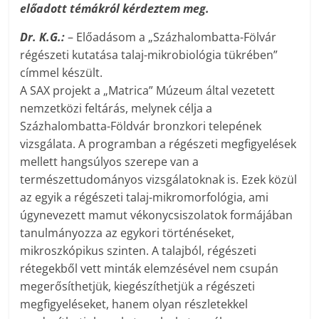
előadott témákról kérdeztem meg.
Dr. K.G.:
– Előadásom a „Százhalombatta-Fölvár
régészeti kutatása talaj-mikrobiológia tükrében”
címmel készült.
A SAX projekt a „Matrica” Múzeum által vezetett
nemzetközi feltárás, melynek célja a
Százhalombatta-Földvár bronzkori telepének
vizsgálata. A programban a régészeti megfigyelések
mellett hangsúlyos szerepe van a
természettudományos vizsgálatoknak is. Ezek közül
az egyik a régészeti talaj-mikromorfológia, ami
úgynevezett mamut vékonycsiszolatok formájában
tanulmányozza az egykori történéseket,
mikroszkópikus szinten. A talajból, régészeti
rétegekből vett minták elemzésével nem csupán
megerősíthetjük, kiegészíthetjük a régészeti
megfigyeléseket, hanem olyan részletekkel