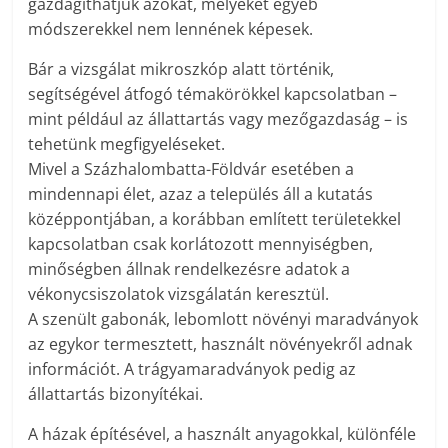
gazdagíthatjuk azokat, melyeket egyéb
módszerekkel nem lennének képesek.
Bár a vizsgálat mikroszkóp alatt történik,
segítségével átfogó témakörökkel kapcsolatban –
mint például az állattartás vagy mezőgazdaság – is
tehetünk megfigyeléseket.
Mivel a Százhalombatta-Földvár esetében a
mindennapi élet, azaz a település áll a kutatás
középpontjában, a korábban említett területekkel
kapcsolatban csak korlátozott mennyiségben,
minőségben állnak rendelkezésre adatok a
vékonycsiszolatok vizsgálatán keresztül.
A szenült gabonák, lebomlott növényi maradványok
az egykor termesztett, használt növényekről adnak
információt. A trágyamaradványok pedig az
állattartás bizonyítékai.
A házak építésével, a használt anyagokkal, különféle