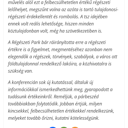
művelés alól ezt a felbecsülhetetlen értékű régészeti
lelőhelyet, megszűnt volna az azóta is tartó tulajdonosi-
régészeti érdekellentét és rombolás. A tsz idejében
ennek volt reális lehetősége, hiszen minden
köztulajdonban volt, még ha szövetkezetiben is.
A Régészeti Park bár ráirányította erre a régészeti
értékre is a figyelmet, megmentéséhez azonban nem
elegendők a régészek, törvények, szabályok, a város ott
földtulajdonnal rendelkező lakóira, a közhivatalra is
szükség van.
A konferencián sok új kutatással, általuk új
információkkal ismerkedhettünk meg, gyarapodott a
tudásunk értékeinkről. Reméljük, a párbeszéd
továbbiakban folytatódik. Jobban értjük, milyen
kincsekkel, felbecsülhetetlen értékekkel rendelkezünk,
melyeket tovább őrizni, kutatni kötelességünk.