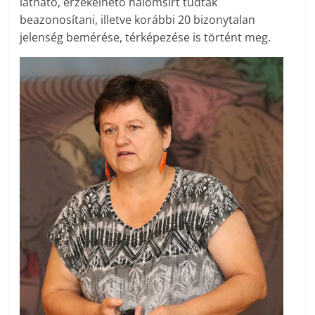
látható, érzékelhető halomsírt tudtak
beazonosítani, illetve korábbi 20 bizonytalan
jelenség bemérése, térképezése is történt meg.