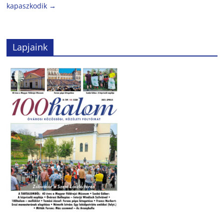
kapaszkodik
→
Lapjaink