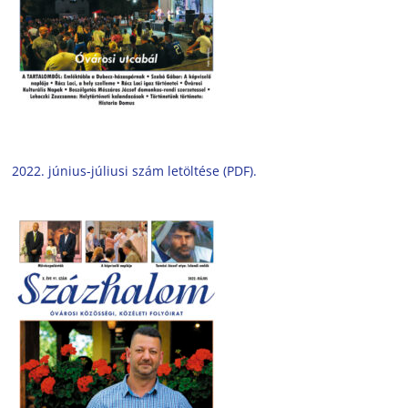
2022. június-júliusi szám letöltése (PDF).