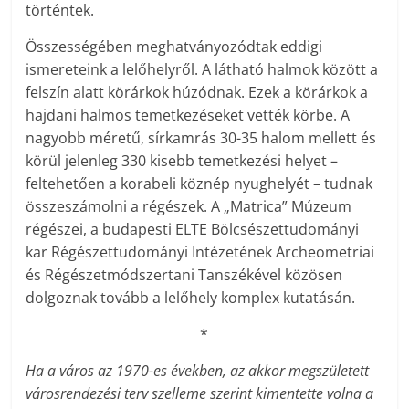
történtek.
Összességében meghatványozódtak eddigi
ismereteink a lelőhelyről. A látható halmok között a
felszín alatt körárkok húzódnak. Ezek a körárkok a
hajdani halmos temetkezéseket vették körbe. A
nagyobb méretű, sírkamrás 30-35 halom mellett és
körül jelenleg 330 kisebb temetkezési helyet –
feltehetően a korabeli köznép nyughelyét – tudnak
összeszámolni a régészek. A „Matrica” Múzeum
régészei, a budapesti ELTE Bölcsészettudományi
kar Régészettudományi Intézetének Archeometriai
és Régészetmódszertani Tanszékével közösen
dolgoznak tovább a lelőhely komplex kutatásán.
*
Ha a város az 1970-es években, az akkor megszületett
városrendezési terv szelleme szerint kimentette volna a