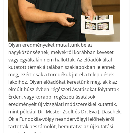
Olyan eredményeket mutattunk be az
nagyközönségnek, melyekről korábban keveset
vagy egyáltalán nem hallottak. Az előadók által
kutatott témák általában szaklapokban jelennek
meg, ezért csak a töredékük jut el a települések
lakóihoz. Olyan előadókat kerestünk meg, akik az
elmúlt húsz évben régészeti ásatásokat folytattak
Érden, vagy korábbi régészeti ásatások
eredményeit új vizsgálati módszerekkel kutatták,
mint például Dr. Mester Zsolt és Dr. Eva J. Daschek.
Ők a Fundoklia-völgy neandervölgyi lelőhelyéről
tartottak beszámolót, bemutatva az új kutatási