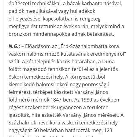
építészeti technikákkal, a házak karbantartásával,
padlók megújításával vagy hulladékok
elhelyezésével kapcsolatban is rengeteg
megfigyelést tettünk az évek során, melyek mind a
bronzkori mindennapokba adnak betekintést.
N.G.:
– Előadásom az „Érd-Százhalombatta kora
vaskori halomsírmező kutatásának eredményeiről”
szólt. A két település közös határában, a Duna
fölött magasodó fennsíkon terül el ez a jelentős
őskori temetkezési hely. A környezetükből
kiemelkedő halomsírokról nagy pontosságú
felmérést, térképet készített Varsányi János
földmérő mérnök 1847-ben. Az 1980-as években
régész szakemberek ugyanezen a területen
igazolták, hitelesítették Varsányi János méréseit. A
Százhalmok nevű kora vaskori temetkezési hely
nagyságát 50 hektárban határozták meg. 123