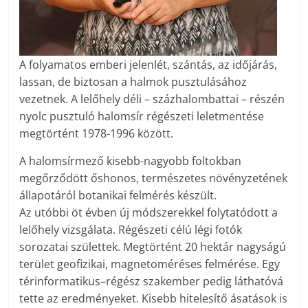
A folyamatos emberi jelenlét, szántás, az időjárás,
lassan, de biztosan a halmok pusztulásához
vezetnek. A lelőhely déli – százhalombattai – részén
nyolc pusztuló halomsír régészeti leletmentése
megtörtént 1978-1996 között.
A halomsírmező kisebb-nagyobb foltokban
megőrződött őshonos, természetes növényzetének
állapotáról botanikai felmérés készült.
Az utóbbi öt évben új módszerekkel folytatódott a
lelőhely vizsgálata. Régészeti célú légi fotók
sorozatai születtek. Megtörtént 20 hektár nagyságú
terület geofizikai, magnetoméréses felmérése. Egy
térinformatikus–régész szakember pedig láthatóvá
tette az eredményeket. Kisebb hitelesítő ásatások is