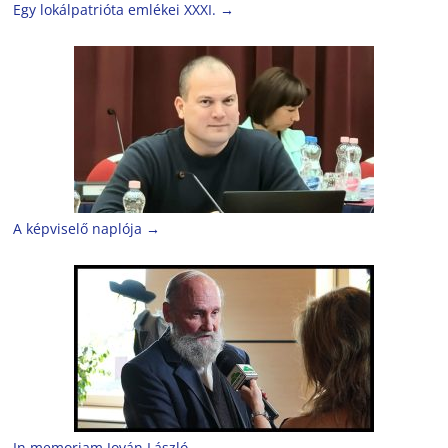
Egy lokálpatrióta emlékei XXXI.
→
A képviselő naplója
→
In memoriam Jován László
→