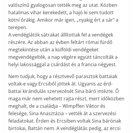
valószínű gyalogosan tették meg az utat. Közben
hatalmas vihar kerekedett, a hajó ki sem tudott
kötni órákig. Amikor már igen, „nyakig ért a sár” a
terepen.
A vendéglátók sátrakat állítottak fel a vendégek
részére. Az abban az évben feltárt római fürdő
megtekintése után a külföldi vendégeket
megvendégelték, a nap végére együtt táncolták a
helyi lakossággal a csárdást és a francia négyest.
Nem tudjuk, hogy a résztvevő parasztok battaiak
voltak-e vagy Ercsiből jöttek át. Ugyanis az érd-
battai kirándulás szervezését Sina báró intézte. Ő
maga már nem vehetett rajta részt, mert időközben
meghalt, de a családja – Wimpffen Viktor és
felesége, Sina Anasztázia – vették át a szervezési
feladatokat. Érden és Ercsiben voltak Sina bárónak
birtokai, Battán nem. A vendéglátás pedig, az ercsi