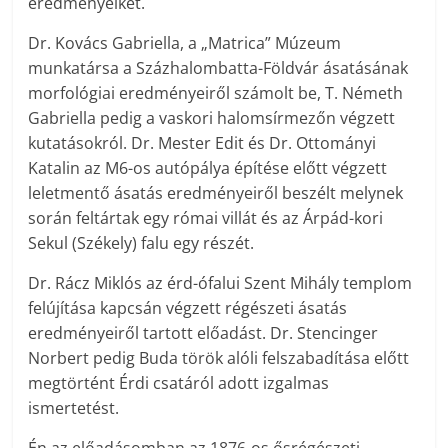
eredményeiket.
Dr. Kovács Gabriella, a „Matrica” Múzeum
munkatársa a Százhalombatta-Földvár ásatásának
morfológiai eredményeiről számolt be, T. Németh
Gabriella pedig a vaskori halomsírmezőn végzett
kutatásokról. Dr. Mester Edit és Dr. Ottományi
Katalin az M6-os autópálya építése előtt végzett
leletmentő ásatás eredményeiről beszélt melynek
során feltártak egy római villát és az Árpád-kori
Sekul (Székely) falu egy részét.
Dr. Rácz Miklós az érd-ófalui Szent Mihály templom
felújítása kapcsán végzett régészeti ásatás
eredményeiről tartott előadást. Dr. Stencinger
Norbert pedig Buda török alóli felszabadítása előtt
megtörtént Érdi csatáról adott izgalmas
ismertetést.