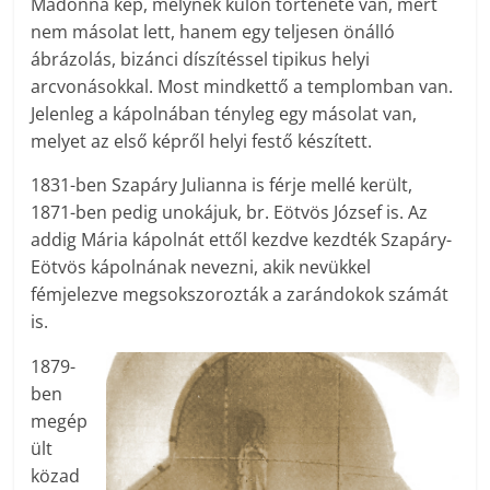
Madonna kép, melynek külön története van, mert
nem másolat lett, hanem egy teljesen önálló
ábrázolás, bizánci díszítéssel tipikus helyi
arcvonásokkal. Most mindkettő a templomban van.
Jelenleg a kápolnában tényleg egy másolat van,
melyet az első képről helyi festő készített.
1831-ben Szapáry Julianna is férje mellé került,
1871-ben pedig unokájuk, br. Eötvös József is. Az
addig Mária kápolnát ettől kezdve kezdték Szapáry-
Eötvös kápolnának nevezni, akik nevükkel
fémjelezve megsokszorozták a zarándokok számát
is.
1879-
ben
megép
ült
közad