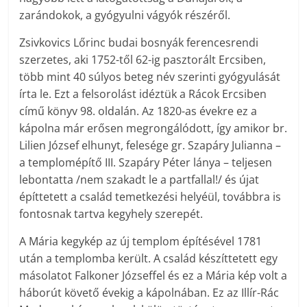
zarándokok, a gyógyulni vágyók részéről.
Zsivkovics Lőrinc budai bosnyák ferencesrendi
szerzetes, aki 1752-től 62-ig pasztorált Ercsiben,
több mint 40 súlyos beteg név szerinti gyógyulását
írta le. Ezt a felsorolást idéztük a Rácok Ercsiben
című könyv 98. oldalán. Az 1820-as évekre ez a
kápolna már erősen megrongálódott, így amikor br.
Lilien József elhunyt, felesége gr. Szapáry Julianna –
a templomépítő III. Szapáry Péter lánya – teljesen
lebontatta /nem szakadt le a partfallal!/ és újat
építtetett a család temetkezési helyéül, továbbra is
fontosnak tartva kegyhely szerepét.
A Mária kegykép az új templom építésével 1781
után a templomba került. A család készíttetett egy
másolatot Falkoner Józseffel és ez a Mária kép volt a
háborút követő évekig a kápolnában. Ez az Illír-Rác