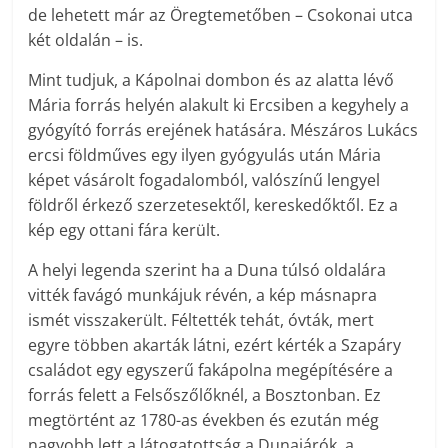
de lehetett már az Öregtemetőben – Csokonai utca
két oldalán – is.
Mint tudjuk, a Kápolnai dombon és az alatta lévő
Mária forrás helyén alakult ki Ercsiben a kegyhely a
gyógyító forrás erejének hatására. Mészáros Lukács
ercsi földműves egy ilyen gyógyulás után Mária
képet vásárolt fogadalomból, valószínű lengyel
földről érkező szerzetesektől, kereskedőktől. Ez a
kép egy ottani fára került.
A helyi legenda szerint ha a Duna túlsó oldalára
vitték favágó munkájuk révén, a kép másnapra
ismét visszakerült. Féltették tehát, óvták, mert
egyre többen akarták látni, ezért kérték a Szapáry
családot egy egyszerű fakápolna megépítésére a
forrás felett a Felsőszőlőknél, a Bosztonban. Ez
megtörtént az 1780-as években és ezután még
nagyobb lett a látogatottság a Dunajárók, a