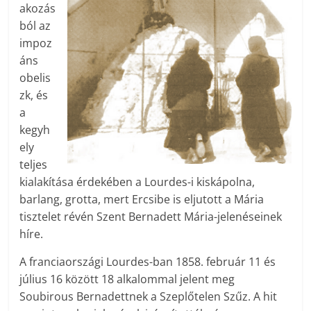
akozás
ból az
impoz
áns
obelis
zk, és
a
kegyh
ely
teljes
kialakítása érdekében a Lourdes-i kiskápolna,
barlang, grotta, mert Ercsibe is eljutott a Mária
tisztelet révén Szent Bernadett Mária-jelenéseinek
híre.
A franciaországi Lourdes-ban 1858. február 11 és
július 16 között 18 alkalommal jelent meg
Soubirous Bernadettnek a Szeplőtelen Szűz. A hit