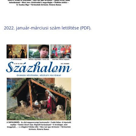
2022. január-márciusi szám letöltése (PDF).