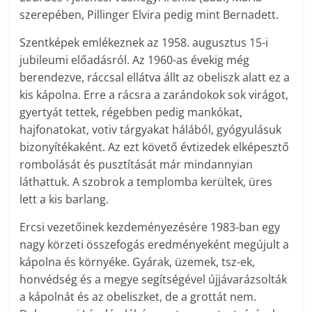
szerepében, Pillinger Elvira pedig mint Bernadett.
Szentképek emlékeznek az 1958. augusztus 15-i
jubileumi előadásról. Az 1960-as évekig még
berendezve, ráccsal ellátva állt az obeliszk alatt ez a
kis kápolna. Erre a rácsra a zarándokok sok virágot,
gyertyát tettek, régebben pedig mankókat,
hajfonatokat, votiv tárgyakat hálából, gyó­gyulásuk
bizonyítékaként. Az ezt követő évtizedek elképesztő
rombolását és pusztítását már mindannyian
láthattuk. A szobrok a templomba kerültek, üres
lett a kis barlang.
Ercsi vezetőinek kezdeményezésére 1983-ban egy
nagy körzeti összefogás eredményeként megújult a
kápolna és környéke. Gyárak, üzemek, tsz-ek,
honvédség és a megye segítségével újjávarázsolták
a kápolnát és az obeliszket, de a grottát nem.