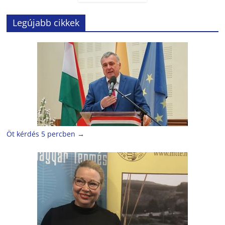
Legújabb cikkek
Öt kérdés 5 percben
→