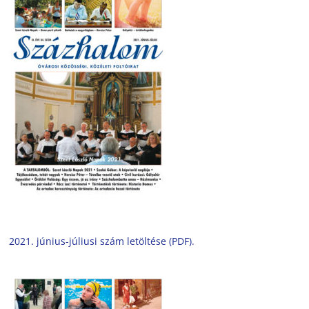
2021. június-júliusi szám letöltése (PDF).