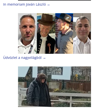
In memoriam Jován László
→
Üdvözlet a nagyvilágból
→