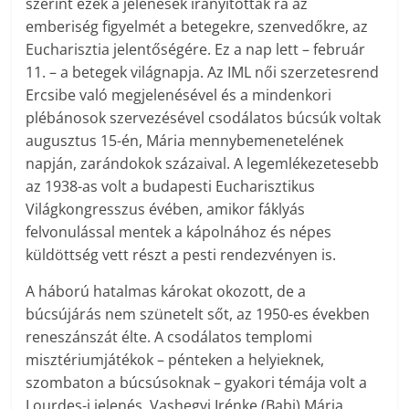
szerint ezek a jelenések irányították rá az
emberiség figyelmét a betegekre, szenvedőkre, az
Eucharisztia jelentőségére. Ez a nap lett – február
11. – a betegek világnapja. Az IML női szerzetesrend
Ercsibe való megjelenésével és a mindenkori
plébánosok szervezésével csodálatos búcsúk voltak
augusztus 15-én, Mária mennybemenetelének
napján, zarándokok százaival. A legemlékezetesebb
az 1938-as volt a budapesti Eucharisztikus
Világkongresszus évében, amikor fáklyás
felvonulással mentek a kápolnához és népes
küldöttség vett részt a pesti rendezvényen is.
A háború hatalmas károkat okozott, de a
búcsújárás nem szünetelt sőt, az 1950-es években
reneszánszát élte. A csodálatos templomi
misztériumjátékok – pénteken a helyieknek,
szombaton a búcsúsoknak – gyakori témája volt a
Lourdes-i jelenés. Vashegyi Irénke (Babi) Mária