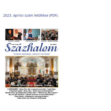
2023. ápriisi szám letöltése (PDF).