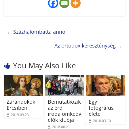
←
Százhalombatta anno
Az ortodox kereszténység
→
You May Also Like
Zarándokok
Bemutatkozik
Egy
Ercsiben
az érdi
fotográfus
irodalomkedv
élete
2019.09.23.
elők klubja
2018.03.10.
2018.06.21.