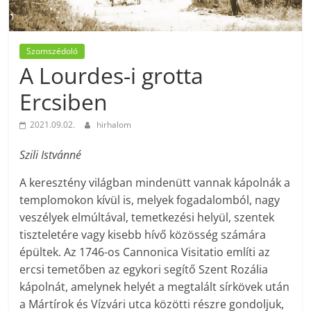
Szomszédoló
A Lourdes-i grotta
Ercsiben
2021.09.02.
hirhalom
Szili Istvánné
A keresztény világban mindenütt vannak kápolnák a
templomokon kívül is, melyek fogadalomból, nagy
veszélyek elmúltával, temetkezési helyül, szentek
tiszteletére vagy kisebb hívő közösség számára
épültek. Az 1746-os Cannonica Visitatio említi az
ercsi temetőben az egykori segítő Szent Rozália
kápolnát, amelynek helyét a megtalált sírkövek után
a Mártírok és Vízvári utca közötti részre gondoljuk,