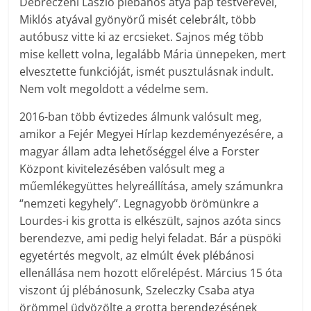
Debreczeni László plébános atya pap testvérével,
Miklós atyával gyönyörű misét celebrált, több
autóbusz vitte ki az ercsieket. Sajnos még több
mise kellett volna, legalább Mária ünnepeken, mert
elvesztette funkcióját, ismét pusztulásnak indult.
Nem volt megoldott a védelme sem.
2016-ban több évtizedes álmunk valósult meg,
amikor a Fejér Megyei Hírlap kezdeményezésére, a
magyar állam adta lehetőséggel élve a Forster
Központ kivitelezésében valósult meg a
műemlékegyüttes helyreállítása, amely számunkra
“nemzeti kegyhely”. Legnagyobb örömünkre a
Lourdes-i kis grotta is elkészült, sajnos azóta sincs
berendezve, ami pedig helyi feladat. Bár a püspöki
egyetértés megvolt, az elmúlt évek plébánosi
ellenállása nem hozott előrelépést. Március 15 óta
viszont új plébánosunk, Szeleczky Csaba atya
örömmel üdvözölte a grotta berendezésének