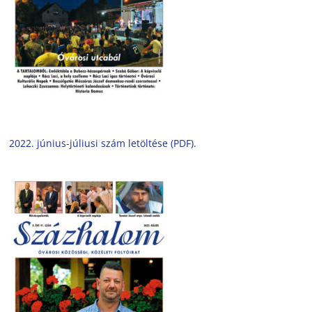
2022. június-júliusi szám letöltése (PDF).