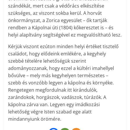
szándékát, mert csak a védőrács elkészítése
szükséges, az viszont sokba kerül. A horvát
önkormányzat, a Zorica egyesület – ők tartják
rendben a Kápolnai úti (1804) kőkeresztet is – és
helyi alapítvány segítségével ez megvalósítható lesz.
Kérjük viszont ezúton minden helyi értéket tisztelő
családot, hogy elődeink emlékére, a kegyhely
szebbé tételére lehetőségük szerint
adományozzanak, hogy ezzel a kültéri imahellyel
bővülve – mely más kegyhelyen természetes –
szebb és vonzóbb legyen a kápolna és környéke.
Rengetegen megfordulnak itt kirándulók,
zarándokok, horgászok, vadászok, túrázók. A
kápolna zárva van. Legyen egy imádkozási
lehetőség végre Isten szabad ege alatt
mindannyiunk örömére.