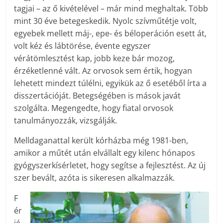
tagjai – az ő kivételével – már mind meghaltak. Több
mint 30 éve betegeskedik. Nyolc szívműtétje volt,
egyebek mellett máj-, epe- és béloperáción esett át,
volt kéz és lábtörése, évente egyszer
vérátömlesztést kap, jobb keze bár mozog,
érzéketlenné vált. Az orvosok sem értik, hogyan
lehetett mindezt túlélni, egyikük az ő esetéből írta a
disszertációját. Betegségében is mások javát
szolgálta. Megengedte, hogy fiatal orvosok
tanulmányozzák, vizsgálják.
Melldaganattal került kórházba még 1981-ben,
amikor a műtét után elvállalt egy kilenc hónapos
gyógyszerkísérletet, hogy segítse a fejlesztést. Az új
szer bevált, azóta is sikeresen alkalmazzák.
F
ér