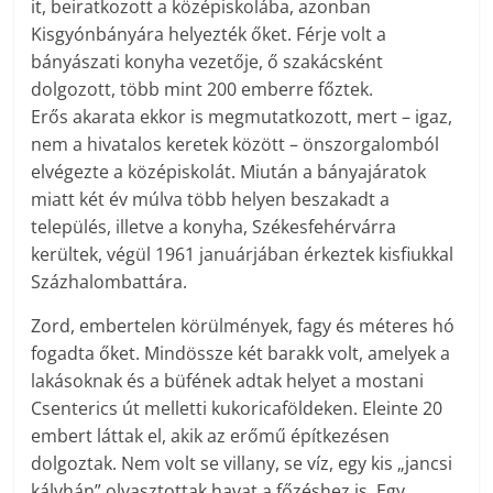
it, beiratkozott a középiskolába, azonban
Kisgyónbányára helyezték őket. Férje volt a
bányászati konyha vezetője, ő szakácsként
dolgozott, több mint 200 emberre főztek.
Erős akarata ekkor is megmutatkozott, mert – igaz,
nem a hivatalos keretek között – önszorgalomból
elvégezte a középiskolát. Miután a bányajáratok
miatt két év múlva több helyen beszakadt a
település, illetve a konyha, Székesfehérvárra
kerültek, végül 1961 januárjában érkeztek kisfiukkal
Százhalombattára.
Zord, embertelen körülmények, fagy és méteres hó
fogadta őket. Mindössze két barakk volt, amelyek a
lakásoknak és a büfének adtak helyet a mostani
Csenterics út melletti kukoricaföldeken. Eleinte 20
embert láttak el, akik az erőmű építkezésen
dolgoztak. Nem volt se villany, se víz, egy kis „jancsi
kályhán” olvasztottak havat a főzéshez is. Egy