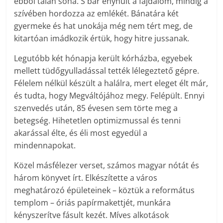
ebből talán soha. S bár enyhült a fájdalom, mindig a
szívében hordozza az emlékét. Bánatára két
gyermeke és hat unokája még nem tért meg, de
kitartóan imádkozik értük, hogy hitre jussanak.
Legutóbb két hónapja került kórházba, egyebek
mellett tüdőgyulladással tették lélegeztető gépre.
Félelem nélkül készült a halálra, mert eleget élt már,
és tudta, hogy Megváltójához megy. Felépült. Ennyi
szenvedés után, 85 évesen sem törte meg a
betegség. Hihetetlen optimizmussal és tenni
akarással élte, és éli most egyedül a
mindennapokat.
Közel másfélezer verset, számos magyar nótát és
három könyvet írt. Elkészítette a város
meghatározó épületeinek – köztük a református
templom – óriás papírmakettjét, munkára
kényszerítve fásult kezét. Míves alkotások