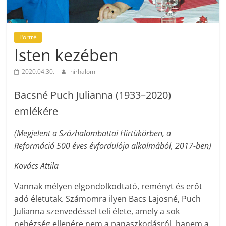
Portré
Isten kezében
2020.04.30.
hirhalom
Bacsné Puch Julianna (1933–2020)
emlékére
(Megjelent a Százhalombattai Hírtükörben, a
Reformáció 500 éves évfordulója alkalmából, 2017-ben)
Kovács Attila
Vannak mélyen elgondolkodtató, reményt és erőt
adó életutak. Számomra ilyen Bacs Lajosné, Puch
Julianna szenvedéssel teli élete, amely a sok
nehézség ellenére nem a panaszkodásról, hanem a