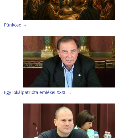
Pünkösd
→
Egy lokálpatrióta emlékei XXXI.
→