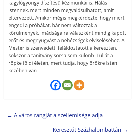
kagylógyöngy díszítésű kézimunkái is. Hálás
Istennek, mert minden megvalósulhatott, amit
eltervezett. Amikor mégis megkérdezte, hogy miért
engedi a próbákat, bár nem változtak a
körülmények, imádságaira válaszként mindig kapott
erőt és megnyugvást a nehézségek elviseléséhez. A
Mester is szenvedett, feláldoztatott a kereszten,
sokszor a tanítvány sorsa sem különb. Túllát a
röpke földi életen, mert tudja, hogy örökre Isten
kezében van.
←
A város rangját a szellemisége adja
Keresztút Százhalombattán
→