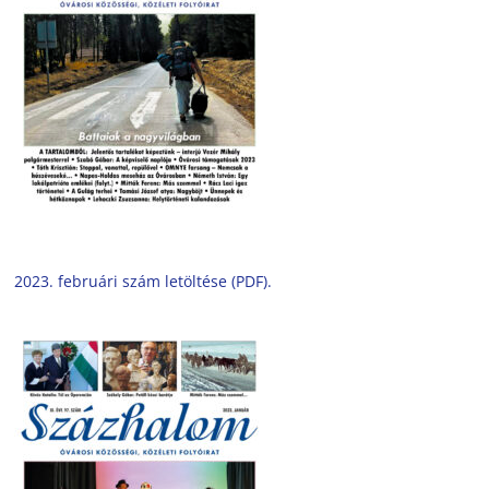
2023. februári szám letöltése (PDF).