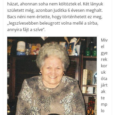
házat, ahonnan soha nem költöztek el. Két lányuk
született még, azonban Juditka 6 évesen meghalt.
Bacs néni nem értette, hogy történhetett ez meg,
„legszívesebben beleugrott volna mellé a sírba,
annyira fájt a szíve”.
Miv
el
gye
rek
kor
uk
óta
járt
ak
te
mp
lo