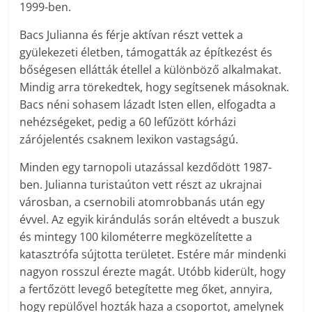
1999-ben.
Bacs Julianna és férje aktívan részt vettek a
gyülekezeti életben, támogatták az építkezést és
bőségesen ellátták étellel a különböző alkalmakat.
Mindig arra törekedtek, hogy segítsenek másoknak.
Bacs néni sohasem lázadt Isten ellen, elfogadta a
nehézségeket, pedig a 60 lefűzött kórházi
zárójelentés csaknem lexikon vastagságú.
Minden egy tarnopoli utazással kezdődött 1987-
ben. Julianna turistaúton vett részt az ukrajnai
városban, a csernobili atomrobbanás után egy
évvel. Az egyik kirándulás során eltévedt a buszuk
és mintegy 100 kilométerre megközelítette a
katasztrófa sújtotta területet. Estére már mindenki
nagyon rosszul érezte magát. Utóbb kiderült, hogy
a fertőzött levegő betegítette meg őket, annyira,
hogy repülővel hozták haza a csoportot, amelynek