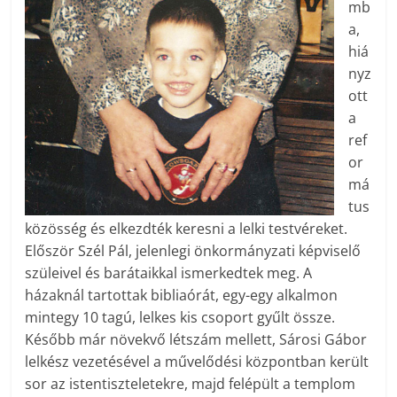
mb
a,
hiá
nyz
ott
a
ref
or
má
tus
közösség és elkezdték keresni a lelki testvéreket.
Először Szél Pál, jelenlegi önkormányzati képviselő
szüleivel és barátaikkal ismerkedtek meg. A
házaknál tartottak bibliaórát, egy-egy alkalmon
mintegy 10 tagú, lelkes kis csoport gyűlt össze.
Később már növekvő létszám mellett, Sárosi Gábor
lelkész vezetésével a művelődési központban került
sor az istentiszteletekre, majd felépült a templom