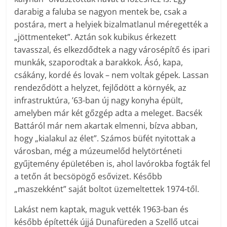
darabig a faluba se nagyon mentek be, csak a
postára, mert a helyiek bizalmatlanul méregették a
„jöttmenteket”. Aztán sok kubikus érkezett
tavasszal, és elkezdődtek a nagy városépítő és ipari
munkák, szaporodtak a barakkok. Ásó, kapa,
csákány, kordé és lovak – nem voltak gépek. Lassan
rendeződött a helyzet, fejlődött a környék, az
infrastruktúra, ’63-ban új nagy konyha épült,
amelyben már két gőzgép adta a meleget. Bacsék
Battáról már nem akartak elmenni, bízva abban,
hogy „kialakul az élet”. Számos büfét nyitottak a
városban, még a múzeumelőd helytörténeti
gyűjtemény épületében is, ahol lavórokba fogták fel
a tetőn át becsöpögő esővizet. Később
„maszekként” saját boltot üzemeltettek 1974-től.
Lakást nem kaptak, maguk vették 1963-ban és
később építették újjá Dunafüreden a Szellő utcai