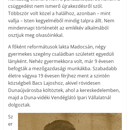
csüggedést nem ismerő újrakezdésről szól.
Többször volt közel a halálhoz, azonban – mint
vallja – Isten kegyelméből mindig talpra állt. Nem
mindennapi történetét az emlékév alkalmából
osztjuk meg olvasóinkkal.
A főként reformátusok lakta Madocsán, négy
gyermekes szegény családban született egyedüli
lányként. Nehéz gyermekkora volt, már 9 évesen
befogták a mezőgazdasági munkákba. Szabadabb
életre vágyva 19 évesen férjhez ment a szintén
községbeli Bacs Lajoshoz, akivel rövidesen
Dunaújvárosba költöztek, ahol a kereskedelemben,
majd a Duna-vidéki Vendéglátó Ipari Vállalatnál
dolgoztak.
Sz
er