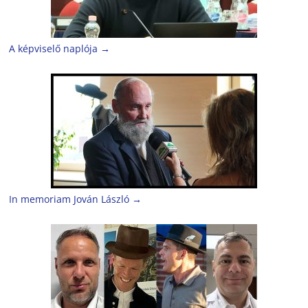
A képviselő naplója
→
In memoriam Jován László
→