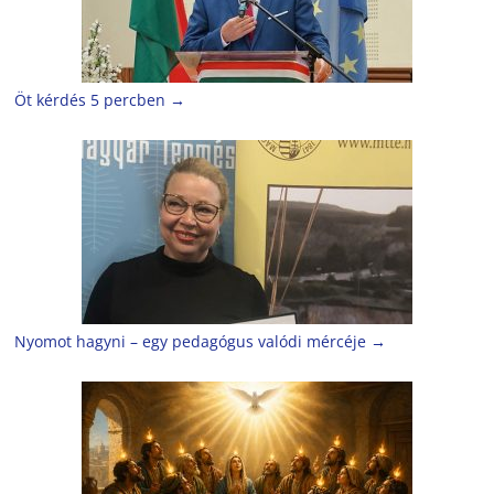
Öt kérdés 5 percben
→
Nyomot hagyni – egy pedagógus valódi mércéje
→