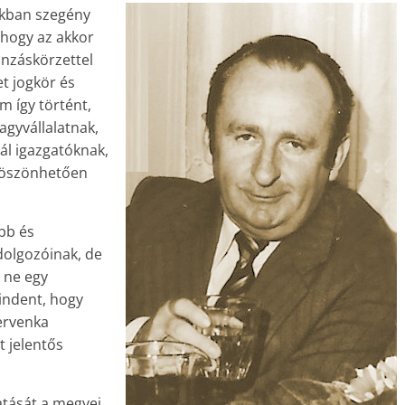
okban szegény
 hogy az akkor
onzáskörzettel
et jogkör és
m így történt,
agyvállalatnak,
l igazgatóknak,
 köszönhetően
űbb és
 dolgozóinak, de
y ne egy
indent, hogy
ervenka
t jelentős
atását a megyei