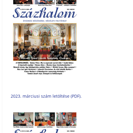
2023. márciusi szám letöltése (PDF).