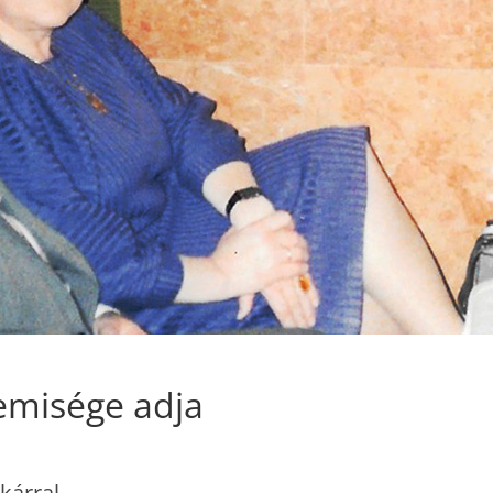
lemisége adja
tkárral