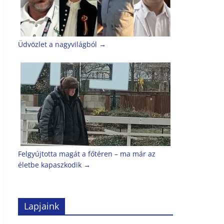
Üdvözlet a nagyvilágból
→
Felgyújtotta magát a főtéren – ma már az
életbe kapaszkodik
→
Lapjaink