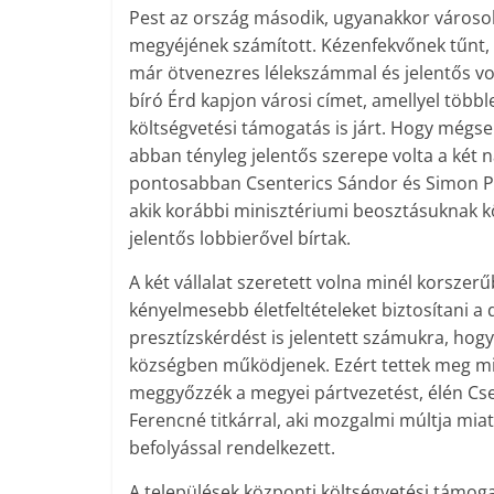
Pest az ország második, ugyanakkor város
megyéjének számított. Kézenfekvőnek tűnt,
már ötvenezres lélekszámmal és jelentős v
bíró Érd kapjon városi címet, amellyel többl
költségvetési támogatás is járt. Hogy mégse
abban tényleg jelentős szerepe volta a két n
pontosabban Csenterics Sándor és Simon Pá
akik korábbi minisztériumi beosztásuknak
jelentős lobbierővel bírtak.
A két vállalat szeretett volna minél korszer
kényelmesebb életfeltételeket biztosítani a
presztízskérdést is jelentett számukra, hog
községben működjenek. Ezért tettek meg m
meggyőzzék a megyei pártvezetést, élén Cs
Ferencné titkárral, aki mozgalmi múltja miat
befolyással rendelkezett.
A települések központi költségvetési támog