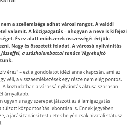
anem a szellemisége adhat városi rangot. A valódi
tel valamit. A közigazgatás – ahogyan a neve is kifejezi
össéget. És ez alatt módszerek összességét értjük:
vezni. Nagy és összetett feladat. A várossá nyilvánítás
 Józseffel, a százhalombattai tanács Végrehajtó
ttünk.
szív érez” – ezt a gondolatot idézi annak kapcsán, ami az
Úgy véli, a visszaemlékezések egy része nem elég pontos,
y. A köztudatban a várossá nyilvánítás aktusa szorosan
l árnyaltabb.
n ugyanis nagy szerepet játszott az államigazgatás
 a túlzott központosítás lebontása is. Ennek jegyében
e, a járási tanácsi testületek helyén csak hivatali státusz
t.