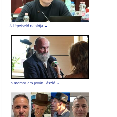
A képviselő naplója
→
In memoriam Jován László
→