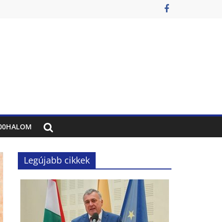
00HALOM
Legújabb cikkek