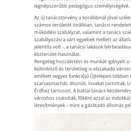
legnépszerűbb pedagógus személyiségévé, is
Az új tanácstörvény a korábbinál jóval szél
számos területét önállóan, tanácsi rendelett
működési szabályzat, valamint a tanács szaki
szabályozásra várt egyebek mellett az állat
jelentős volt -, a tanácsi lakások bérbeadása
közterület-használat.
Rengeteg hozzáértést és munkát igényelt a v
különböző és területileg is elszakadó városr
említett vegyes funkciójú Újtelepen többen 
szarvasmarhát, disznót, lovakat tartottak. 
Érdhez tartozott. A battai tanács kezdemény
városhoz csatolták, főként azzal az indokka
létesítmények – mint a gázátadó állomás pél