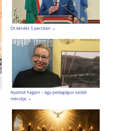
Öt kérdés 5 percben
→
Nyomot hagyni – egy pedagógus valódi
mércéje
→