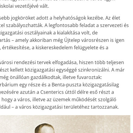
kolai vezetőjévé vált.
esebb jogköröket adott a helyhatóságok kezébe. Az élet
el szabályozhatták. A legfontosabb feladat a szervezeti és
gazgatási osztályainak a kialakítása volt, de
tartás – amely akkoriban még Újtelep városrészen is igen
, értékesítése, a kiskereskedelem felügyelete és a
árosi rendezési tervek elfogadása, hiszen több teljesen
észt kellett közigazgatási egységgé szinkronizálni. A már
még önállóan gazdálkodtak, illetve fuvaroztak:
Urbárium egy része és a Benta-puszta közigazgatásilag
ezésére azután a Csenterics úttól délre eső részt a
l, hogy a város, illetve az üzemek működését szolgáló
dául – a város közigazgatási területéhez tartozzanak.