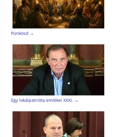
Pünkösd
→
Egy lokálpatrióta emlékei XXXI.
→