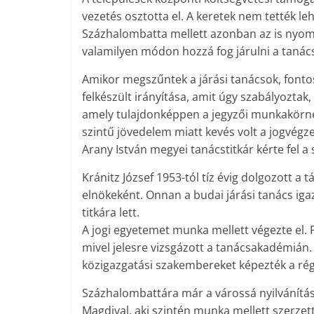
vezetés osztotta el. A keretek nem tették le
Százhalombatta mellett azonban az is nyomot
valamilyen módon hozzá fog járulni a tanács
Amikor megszűntek a járási tanácsok, fontos
felkészült irányítása, amit úgy szabályoztak,
amely tulajdonképpen a jegyzői munkakörne
szintű jövedelem miatt kevés volt a jogvégz
Arany István megyei tanácstitkár kérte fel a
Kránitz József 1953-tól tíz évig dolgozott a 
elnökeként. Onnan a budai járási tanács igaz
titkára lett.
A jogi egyetemet munka mellett végezte el. F
mivel jelesre vizsgázott a tanácsakadémián. 
közigazgatási szakembereket képezték a régi
Százhalombattára már a várossá nyilvánítás 
Magdival, aki szintén munka mellett szerze