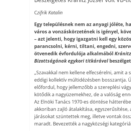
C
zifrik Katalin
Egy településnek nem az anyagi jóléte, h
város a vonzáskörzetének is igényel, köve
– azt jelenti, hogy igazgatni kell egy köz
parancsolni, kérni, tiltani, engedni, szer
ötvenedik évfordulója alkalmából
Kránitz
Bizottságának egykori titkárával
beszélge
„Szavakkal nem kellene elfecsérelni, amit a 
eddigi kollektív múltidézésben bosszantja. 
előfordul, hogy jellemzőbb a szereplési vág
kötődik a nagyüzemekhez, de a valóság enné
Az Elnöki Tanács 1970-es döntése hátterébe
akkoriban zajló átalakítása, egyszerűsítése,
járásokat szüntettek meg, illetve vontak össz
maradt. Bevezették a nagyközségi kategóriá