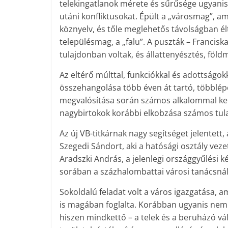
telekingatlanok mérete és sűrűsége ugyanis
utáni konfliktusokat. Épült a „városmag”, am
köznyelv, és tőle meglehetős távolságban é
településmag, a „falu”. A puszták – Francisk
tulajdonban voltak, és állattenyésztés, föld
Az eltérő múlttal, funkciókkal és adottságokk
összehangolása több éven át tartó, többlép
megvalósítása során számos alkalommal kelle
nagybirtokok korábbi elkobzása számos tula
Az új VB-titkárnak nagy segítséget jelentett,
Szegedi Sándort, aki a hatósági osztály veze
Aradszki András, a jelenlegi országgyűlési 
sorában a százhalombattai városi tanácsnál
Sokoldalú feladat volt a város igazgatása, a
is magában foglalta. Korábban ugyanis nem kel
hiszen mindkettő – a telek és a beruházó válla