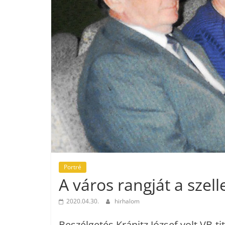
Portré
A város rangját a szel
2020.04.30.
hirhalom
Beszélgetés Kránitz József volt VB-ti