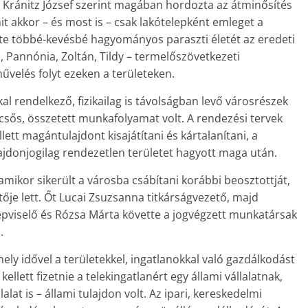
 Kránitz József szerint magában hordozta az átminősítés
it akkor – és most is – csak lakótelepként emleget a
lte többé-kevésbé hagyományos paraszti életét az eredeti
a, Pannónia, Zoltán, Tildy – termelőszövetkezeti
művelés folyt ezeken a területeken.
al rendelkező, fizikailag is távolságban levő városrészek
csős, összetett munkafolyamat volt. A rendezési tervek
tt magántulajdont kisajátítani és kártalanítani, a
jdonjogilag rendezetlen területet hagyott maga után.
 amikor sikerült a városba csábítani korábbi beosztottját,
tője lett. Őt Lucai Zsuzsanna titkárságvezető, majd
képviselő és Rózsa Márta követte a jogvégzett munkatársak
.
mely idővel a területekkel, ingatlanokkal való gazdálkodást
lett fizetnie a telekingatlanért egy állami vállalatnak,
lat is – állami tulajdon volt. Az ipari, kereskedelmi