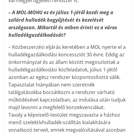
vármegyei ügyeleti rendszer is.
– A MOL-MOHU ez év július 1-jétől kezdi meg a
szilárd hulladék begyűjtését és kezelését
országosan. Mikortól és miben érinti ez a város
hulladékgazdálkodását?
– Közbeszerzési eljárás keretében a MOL nyerte el a
hulladékgazdálkodási koncessziót 30 évre. Eddig az
önkormányzat és az állam között megoszlottak a
hulladékgazdálkodási közfeladatok, július 1-jétől
azonban az egész rendszer központosítottá válik.
Tapasztalat hiányában nem szeretnék
találgatásokba bocsátkozni a rendszer várható
működésével kapcsolatban, az indulása után tudjuk
majd levonni a megfelelő konzekvenciákat.
Tavaly a képviselő-testület megszavazta a házhoz
menő szelektívhulladék-szállítás kialakítására
vonatkozó terveit, ennek megvalósításával azonban