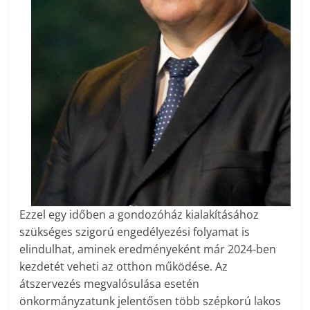
Ezzel egy időben a gondozóház kialakításához
szükséges szigorú engedélyezési folyamat is
elindulhat, aminek eredményeként már 2024-ben
kezdetét veheti az otthon működése. Az
átszervezés megvalósulása esetén
önkormányzatunk jelentősen több szépkorú lakos