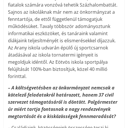
fiatalok számára vonzóvá tehetik Százhalombattát.
Sajnos az iskoláknak már nem az önkormányzat a
fenntartója, de ettől függetlenül támogatjuk
működésüket. Tavaly többször adományoztunk
informatikai eszközöket, és tanáraink valamint
diákjaink teljesítményét is elismerésekkel díjazzuk.
Az Arany iskola udvarán épülő új sportcsarnok
átadásával az iskola tornatermi igényeit is
megoldjuk idéntől. Az Eötvös iskola sportpálya
felújítását 100%-ban biztosítjuk, közel 40 millió
forinttal.
– A költségvetésben az önkormányzat nemcsak a
kötelező feladatokról határozott, hanem 37 civil
szervezet támogatásáról is döntött. Polgármester
úr miért tartja fontosnak a nagy rendezvények
megtartását és a kisközösségek fennmaradását?
– Családjaink, közösségeink összessége teszi ki