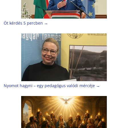
Öt kérdés 5 percben
→
Nyomot hagyni – egy pedagógus valódi mércéje
→