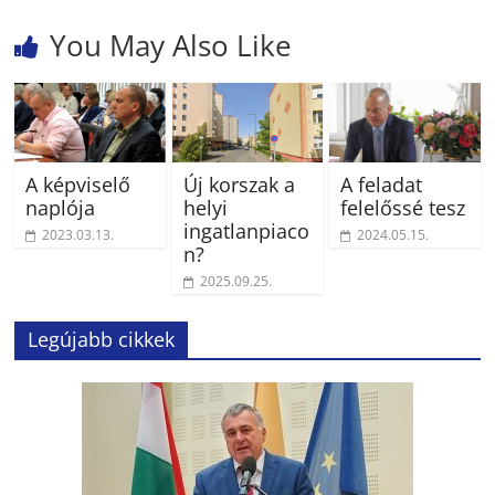
You May Also Like
A képviselő
Új korszak a
A feladat
naplója
helyi
felelőssé tesz
ingatlanpiaco
2023.03.13.
2024.05.15.
n?
2025.09.25.
Legújabb cikkek