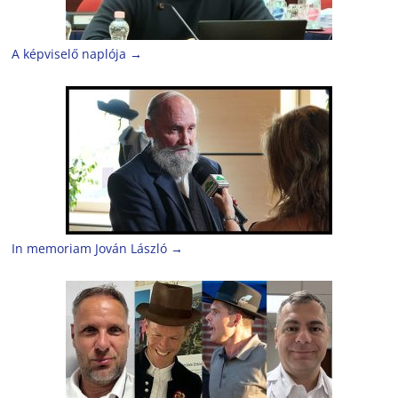
A képviselő naplója
→
In memoriam Jován László
→