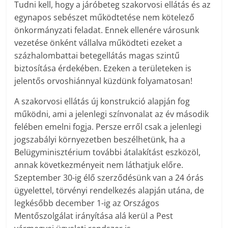
Tudni kell, hogy a járóbeteg szakorvosi ellátás és az
egynapos sebészet működtetése nem kötelező
önkormányzati feladat. Ennek ellenére városunk
vezetése önként vállalva működteti ezeket a
százhalombattai betegellátás magas szintű
biztosítása érdekében. Ezeken a területeken is
jelentős orvoshiánnyal küzdünk folyamatosan!
A szakorvosi ellátás új konstrukció alapján fog
működni, ami a jelenlegi színvonalat az év második
felében emelni fogja. Persze erről csak a jelenlegi
jogszabályi környezetben beszélhetünk, ha a
Belügyminisztérium további átalakítást eszközöl,
annak következményeit nem láthatjuk előre.
Szeptember 30-ig élő szerződésünk van a 24 órás
ügyelettel, törvényi rendelkezés alapján utána, de
legkésőbb december 1-ig az Országos
Mentőszolgálat irányítása alá kerül a Pest