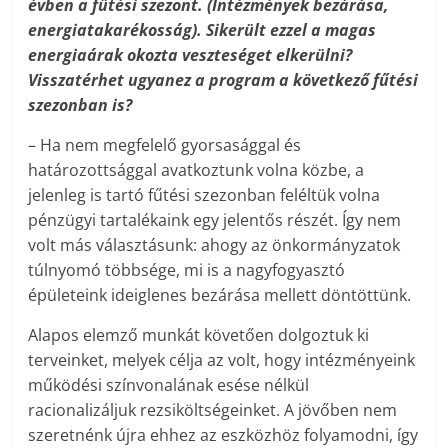
évben a fűtési szezont. (Intézmények bezárása,
energiatakarékosság). Sikerült ezzel a magas
energiaárak okozta veszteséget elkerülni?
Visszatérhet ugyanez a program a következő fűtési
szezonban is?
– Ha nem megfelelő gyorsasággal és
határozottsággal avatkoztunk volna közbe, a
jelenleg is tartó fűtési szezonban feléltük volna
pénzügyi tartalékaink egy jelentős részét. Így nem
volt más választásunk: ahogy az önkormányzatok
túlnyomó többsége, mi is a nagyfogyasztó
épületeink ideiglenes bezárása mellett döntöttünk.
Alapos elemző munkát követően dolgoztuk ki
terveinket, melyek célja az volt, hogy intézményeink
működési színvonalának esése nélkül
racionalizáljuk rezsiköltségeinket. A jövőben nem
szeretnénk újra ehhez az eszközhöz folyamodni, így