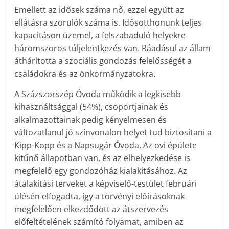
Emellett az idősek száma nő, ezzel együtt az
ellátásra szorulók száma is. Idősotthonunk teljes
kapacitáson üzemel, a felszabaduló helyekre
háromszoros túljelentkezés van. Ráadásul az állam
áthárította a szociális gondozás felelősségét a
családokra és az önkormányzatokra.
A Százszorszép Óvoda működik a legkisebb
kihasználtsággal (54%), csoportjainak és
alkalmazottainak pedig kényelmesen és
változatlanul jó színvonalon helyet tud biztosítani a
Kipp-Kopp és a Napsugár Óvoda. Az ovi épülete
kitűnő állapotban van, és az elhelyezkedése is
megfelelő egy gondozóház kialakításához. Az
átalakítási terveket a képviselő-testület februári
ülésén elfogadta, így a törvényi előírásoknak
megfelelően elkezdődött az átszervezés
előfeltételének számító folyamat, amiben az