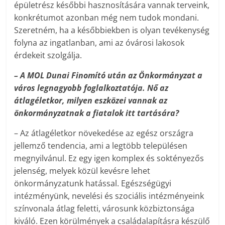
épületrész későbbi hasznosítására vannak terveink,
konkrétumot azonban még nem tudok mondani.
Szeretném, ha a későbbiekben is olyan tevékenység
folyna az ingatlanban, ami az óvárosi lakosok
érdekeit szolgálja.
– A MOL Dunai Finomító után az Önkormányzat a
város legnagyobb foglalkoztatója. Nő az
átlagéletkor, milyen eszközei vannak az
önkormányzatnak a fiatalok itt tartására?
– Az átlagéletkor növekedése az egész országra
jellemző tendencia, ami a legtöbb településen
megnyilvánul. Ez egy igen komplex és soktényezős
jelenség, melyek közül kevésre lehet
önkormányzatunk hatással. Egészségügyi
intézményünk, nevelési és szociális intézményeink
színvonala átlag feletti, városunk közbiztonsága
kiváló. Ezen körülmények a családalapításra készülő