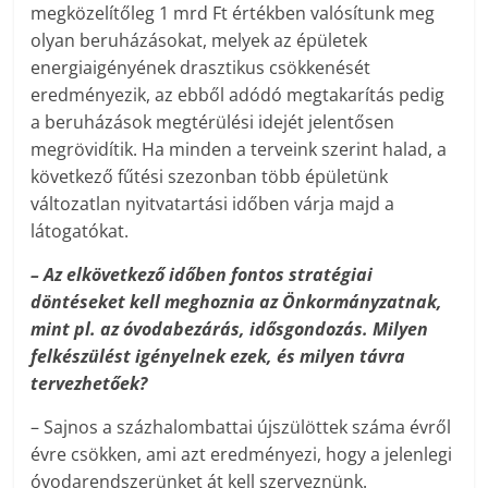
megközelítőleg 1 mrd Ft értékben valósítunk meg
olyan beruházásokat, melyek az épületek
energiaigényének drasztikus csökkenését
eredményezik, az ebből adódó megtakarítás pedig
a beruházások megtérülési idejét jelentősen
megrövidítik. Ha minden a terveink szerint halad, a
következő fűtési szezonban több épületünk
változatlan nyitvatartási időben várja majd a
látogatókat.
– Az elkövetkező időben fontos stratégiai
döntéseket kell meghoznia az Önkormányzatnak,
mint pl. az óvodabezárás, idősgondozás. Milyen
felkészülést igényelnek ezek, és milyen távra
tervezhetőek?
– Sajnos a százhalombattai újszülöttek száma évről
évre csökken, ami azt eredményezi, hogy a jelenlegi
óvodarendszerünket át kell szerveznünk.