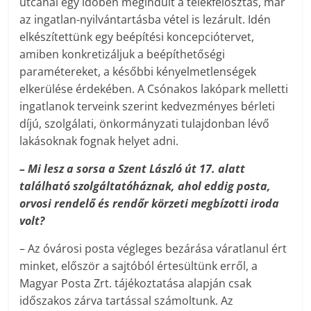
utcánál egy időben megindult a telekfelosztás, már
az ingatlan-nyilvántartásba vétel is lezárult. Idén
elkészítettünk egy beépítési koncepciótervet,
amiben konkretizáljuk a beépíthetőségi
paramétereket, a későbbi kényelmetlenségek
elkerülése érdekében. A Csónakos lakópark melletti
ingatlanok terveink szerint kedvezményes bérleti
díjú, szolgálati, önkormányzati tulajdonban lévő
lakásoknak fognak helyet adni.
– Mi lesz a sorsa a Szent László út 17. alatt
található szolgáltatóháznak, ahol eddig posta,
orvosi rendelő és rendőr körzeti megbízotti iroda
volt?
– Az óvárosi posta végleges bezárása váratlanul ért
minket, először a sajtóból értesültünk erről, a
Magyar Posta Zrt. tájékoztatása alapján csak
időszakos zárva tartással számoltunk. Az