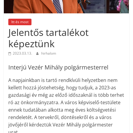
Itt és most
Jelentős tartalékot
képeztünk
2023.03.13.
hirhalom
Interjú Vezér Mihály polgármesterrel
A napjainkban is tartó rendkívüli helyzetben nem
kellett hozzá jóstehetség, hogy tudjuk, a 2023-as
gazdasági év még az előző időszaknál is több terhet
ró az önkormányzatra. A város képviselő-testülete
ennek tudatában alkotta meg éves költségvetési
rendeletét. A tervekről, döntésekről és a város
jövőjéről kérdeztük Vezér Mihály polgármester
urat.