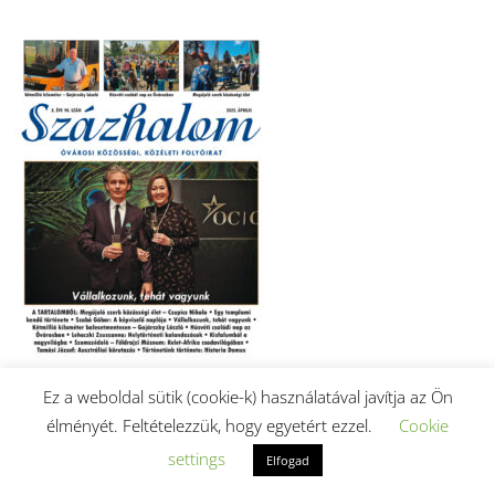
Ez a weboldal sütik (cookie-k) használatával javítja az Ön
élményét. Feltételezzük, hogy egyetért ezzel.
Cookie
2022. áprilisi szám letöltése (PDF).
settings
Elfogad