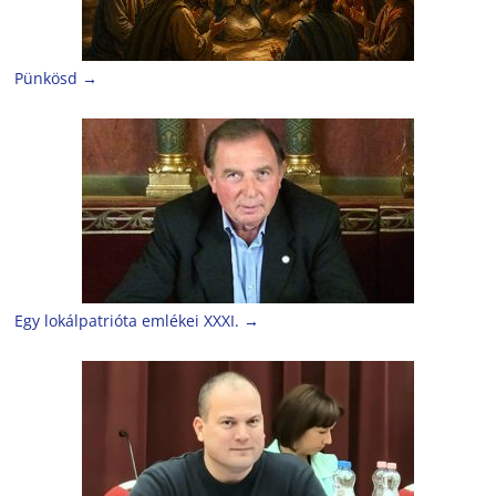
Pünkösd
→
Egy lokálpatrióta emlékei XXXI.
→