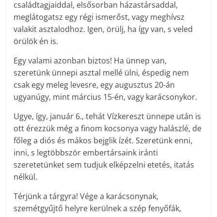
családtagjaiddal, elsősorban házastársaddal,
meglátogatsz egy régi ismerőst, vagy meghívsz
valakit asztalodhoz. Igen, örülj, ha így van, s veled
örülök én is.
Egy valami azonban biztos! Ha ünnep van,
szeretünk ünnepi asztal mellé ülni, éspedig nem
csak egy meleg levesre, egy augusztus 20-án
ugyanúgy, mint március 15-én, vagy karácsonykor.
Ugye, így, január 6., tehát Vízkereszt ünnepe után is
ott érezzük még a finom kocsonya vagy halászlé, de
főleg a diós és mákos bejglik ízét. Szeretünk enni,
inni, s legtöbbször embertársaink iránti
szeretetünket sem tudjuk elképzelni etetés, itatás
nélkül.
Térjünk a tárgyra! Vége a karácsonynak,
szemétgyűjtő helyre kerülnek a szép fenyőfák,