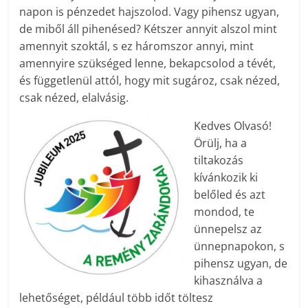
napon is pénzedet hajszolod. Vagy pihensz ugyan,
de miből áll pihenésed? Kétszer annyit alszol mint
amennyit szoktál, s ez háromszor annyi, mint
amennyire szükséged lenne, bekapcsolod a tévét,
és függetlenül attól, hogy mit sugároz, csak nézed,
csak nézed, elalvásig.
Kedves Olvasó!
Örülj, ha a
tiltakozás
kívánkozik ki
belőled és azt
mondod, te
ünnepelsz az
ünnepnapokon, s
pihensz ugyan, de
kihasználva a
lehetőséget, például több időt töltesz