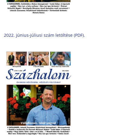
2022. június-júliusi szám letöltése (PDF).