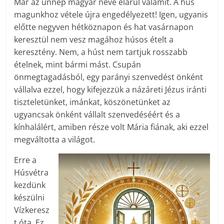
Már az ünnep magyar neve elárul valamit. A hús
magunkhoz vétele újra engedélyezett! Igen, ugyanis
előtte negyven hétköznapon és hat vasárnapon
keresztül nem vesz magához húsos ételt a
keresztény. Nem, a húst nem tartjuk rosszabb
ételnek, mint bármi mást. Csupán
önmegtagadásból, egy parányi szenvedést önként
vállalva ezzel, hogy kifejezzük a názáreti Jézus iránti
tiszteletünket, imánkat, köszönetünket az
ugyancsak önként vállalt szenvedéséért és a
kínhalálért, amiben része volt Mária fiának, aki ezzel
megváltotta a világot.
Erre a
Húsvétra
kezdünk
készülni
Vízkeresz
t óta. Ez