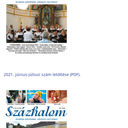
2021. június-júliusi szám letöltése (PDF).