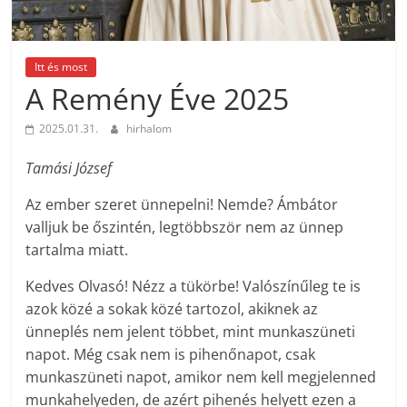
Itt és most
A Remény Éve 2025
2025.01.31.
hirhalom
Tamási József
Az ember szeret ünnepelni! Nemde? Ámbátor
valljuk be őszintén, legtöbbször nem az ünnep
tartalma miatt.
Kedves Olvasó! Nézz a tükörbe! Valószínűleg te is
azok közé a sokak közé tartozol, akiknek az
ünneplés nem jelent többet, mint munkaszüneti
napot. Még csak nem is pihenőnapot, csak
munkaszüneti napot, amikor nem kell megjelenned
munkahelyeden, de azért pihenés helyett ezen a