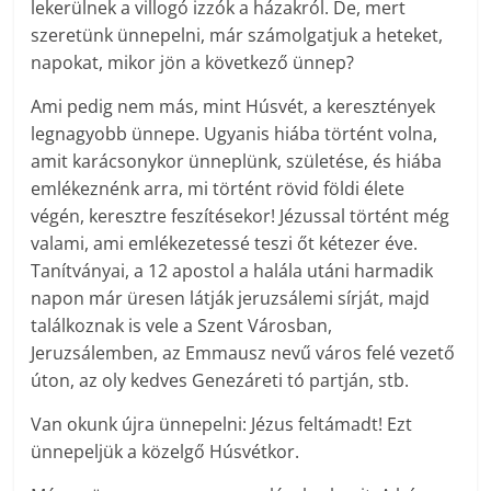
lekerülnek a villogó izzók a házakról. De, mert
szeretünk ünnepelni, már számolgatjuk a heteket,
napokat, mikor jön a következő ünnep?
Ami pedig nem más, mint Húsvét, a keresztények
legnagyobb ünnepe. Ugyanis hiába történt volna,
amit karácsonykor ünneplünk, születése, és hiába
emlékeznénk arra, mi történt rövid földi élete
végén, keresztre feszítésekor! Jézussal történt még
valami, ami emlékezetessé teszi őt kétezer éve.
Tanítványai, a 12 apostol a halála utáni harmadik
napon már üresen látják jeruzsálemi sírját, majd
találkoznak is vele a Szent Városban,
Jeruzsálemben, az Emmausz nevű város felé vezető
úton, az oly kedves Genezáreti tó partján, stb.
Van okunk újra ünnepelni: Jézus feltámadt! Ezt
ünnepeljük a közelgő Húsvétkor.