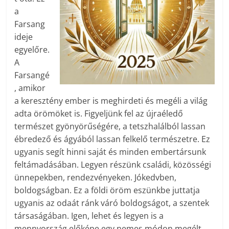
a
Farsang
ideje
egyelőre.
A
Farsangé
, amikor
a keresztény ember is meghirdeti és megéli a világ
adta örömöket is. Figyeljünk fel az újraéledő
természet gyönyörűségére, a tetszhalálból lassan
ébredező és ágyából lassan felkelő természetre. Ez
ugyanis segít hinni saját és minden embertársunk
feltámadásában. Legyen részünk családi, közösségi
ünnepekben, rendezvényeken. Jókedvben,
boldogságban. Ez a földi öröm eszünkbe juttatja
ugyanis az odaát ránk váró boldogságot, a szentek
társaságában. Igen, lehet és legyen is a
mennyország előképe egy nemes módon megélt