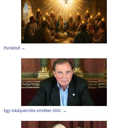
Pünkösd
→
Egy lokálpatrióta emlékei XXXI.
→