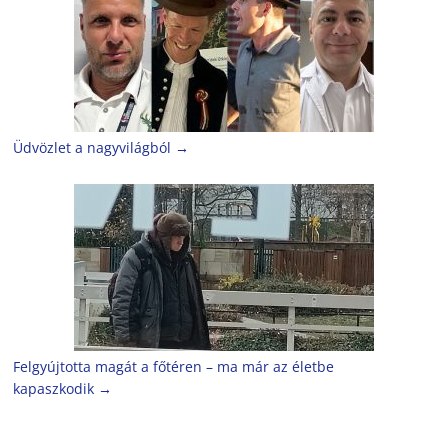
Üdvözlet a nagyvilágból
→
Felgyújtotta magát a főtéren – ma már az életbe
kapaszkodik
→