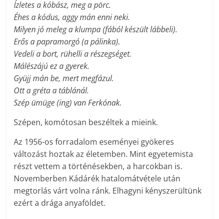
Ízletes a kóbász, meg a pörc.
Éhes a kódus, aggy mán enni neki.
Milyen jó meleg a klumpa (fából készült lábbeli).
Erős a papramorgó (a pálinka).
Vedeli a bort, rühelli a részegséget.
Málészájú ez a gyerek.
Gyüjj mán be, mert megfázul.
Ott a gréta a táblánál.
Szép ümüge (ing) van Ferkónak.
Szépen, komótosan beszéltek a mieink.
Az 1956-os forradalom eseményei gyökeres
változást hoztak az életemben. Mint egyetemista
részt vettem a történésekben, a harcokban is.
Novemberben Kádárék hatalomátvétele után
megtorlás várt volna ránk. Elhagyni kényszerültünk
ezért a drága anyaföldet.