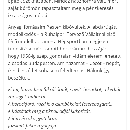
Építők Székházában. Mindez hasznomra vált, mert
saját bőrömön tapasztaltam meg a pénzkeresés
izzadságos módját.
Anyagi forrásaim Pesten kibővültek. A labdarúgás,
modellkedés – a Ruhaipari Tervező Vállaltnál első
férfi modell voltam – a Népsportban megjelent
tudósításaimért kapott honorárium hozzájárult,
hogy 1956-ig szép, gondtalan vidám életem lehetett
a csodás Budapesten. Ám hazámat – Cecét – népét,
ízes beszédét sohasem feledtem el. Nálunk így
beszéltek:
Fiam, hozzá be a fákról ómát, szívát, borockot, a kerből
ződséget, buborkát.
A borockfáról rázd le a csimbókokat (cserebogarat).
A kácsának meg a tiknak adjál kukoricát.
A jány éccaka gyütt haza.
Józsinak fehér a gatyája.