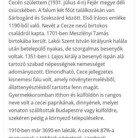
Cecén születtem (1931. július 4-n) Fejér megye déli
csücskében. A falum két főút találkozásán van
Sárbogárd és Szekszárd között. Első írásos emléke
1190-ből való. Nevét a Cecze nevű birtokos
családról kapta. 1701-ben Meszlényi Tamás
birtokába került. Lakói Szent István királyunk halála
után betelepülő nyakas, de szorgalmas besenyők
voltak. 1351-ben I. Lajos király a besenyő ispán alá
tartozó szabad népességnek nemességet
adományozott. Elmondható, Cece jellegzetes
kisnemesi falu volt, amely növénytermelésből,
állattenyésztésből tartotta fenn magát.
Gyermekkoromban itthon és külföldön is rangos
neve volt a cecei paprikának, dinnyének, melyet
vonaton szállítottak Budapestre vagy külföldre,
szekéren pedig a környező településekre.
1910-ben már 3690-en lakták. A ceceiek 87%-a