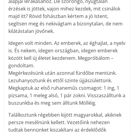
alapjai lerakásához. De szorongó, nyugtalan
érzések is jöttek, vajon mihez kezdek, mit csinálok
majd itt? Rövid fohászban kértem a jó Istent,
segítsen meg és nekivágtam a bizonytalan, de nem
kilátástalan jövőnek.
Idegen volt minden. Az emberek, az éghajlat, a nyelv
is. És nekem, idegen országban, idegen emberek
között kell új életet kezdenem. Megpróbálom –
gondoltam.
Megérkezésünk után azonnal fürdőbe mentünk.
Lezuhanyoztunk és ettől szinte újjászülettünk.
Megkaptuk az első ruhaneműs csomagot: 1 ing, 1
pizsama, 1 meleg alsó, 1 pár zokni. Visszaszálltunk a
buszunkba és meg sem álltunk Mölléig.
Találkoztunk régebben kijött magyarokkal, akiknek
persze mesélnünk kellett. Vezetőink nehezen
tudtak bennünket kiszakítani az érdeklődők