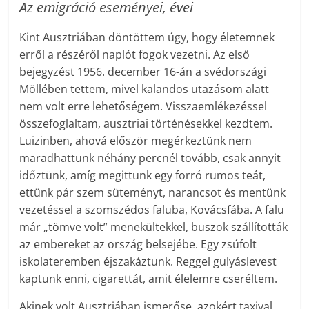
Az emigráció eseményei, évei
Kint Ausztriában döntöttem úgy, hogy életemnek
erről a részéről naplót fogok vezetni. Az első
bejegyzést 1956. december 16-án a svédországi
Möllében tettem, mivel kalandos utazásom alatt
nem volt erre lehetőségem. Visszaemlékezéssel
összefoglaltam, ausztriai történésekkel kezdtem.
Luizinben, ahová először megérkeztünk nem
maradhattunk néhány percnél tovább, csak annyit
időztünk, amíg megittunk egy forró rumos teát,
ettünk pár szem süteményt, narancsot és mentünk
vezetéssel a szomszédos faluba, Kovácsfába. A falu
már „tömve volt” menekültekkel, buszok szállították
az embereket az ország belsejébe. Egy zsúfolt
iskolateremben éjszakáztunk. Reggel gulyáslevest
kaptunk enni, cigarettát, amit élelemre cseréltem.
Akinek volt Ausztriában ismerőse, azokért taxival