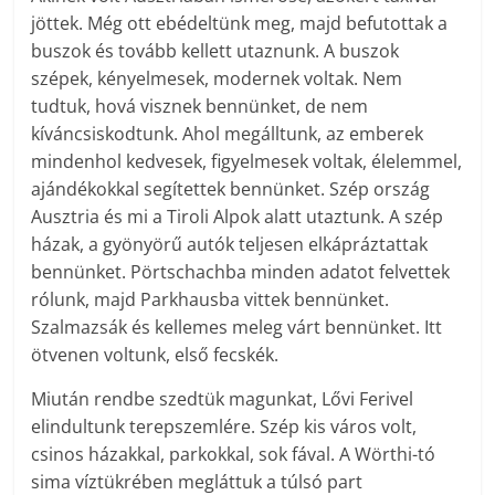
jöttek. Még ott ebédeltünk meg, majd befutottak a
buszok és tovább kellett utaznunk. A buszok
szépek, kényelmesek, modernek voltak. Nem
tudtuk, hová visznek bennünket, de nem
kíváncsiskodtunk. Ahol megálltunk, az emberek
mindenhol kedvesek, figyelmesek voltak, élelemmel,
ajándékokkal segítettek bennünket. Szép ország
Ausztria és mi a Tiroli Alpok alatt utaztunk. A szép
házak, a gyönyörű autók teljesen elkápráztattak
bennünket. Pörtschachba minden adatot felvettek
rólunk, majd Parkhausba vittek bennünket.
Szalmazsák és kellemes meleg várt bennünket. Itt
ötvenen voltunk, első fecskék.
Miután rendbe szedtük magunkat, Lővi Ferivel
elindultunk terepszemlére. Szép kis város volt,
csinos házakkal, parkokkal, sok fával. A Wörthi-tó
sima víztükrében megláttuk a túlsó part