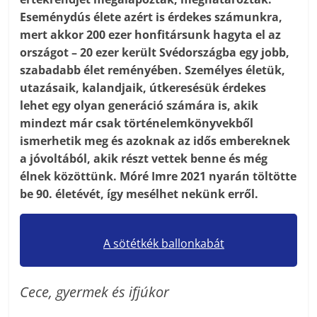
Eseménydús élete azért is érdekes számunkra,
mert akkor 200 ezer honfitársunk hagyta el az
országot – 20 ezer került Svédországba egy jobb,
szabadabb élet reményében. Személyes életük,
utazásaik, kalandjaik, útkeresésük érdekes
lehet egy olyan generáció számára is, akik
mindezt már csak történelemkönyvekből
ismerhetik meg és azoknak az idős embereknek
a jóvoltából, akik részt vettek benne és még
élnek közöttünk. Móré Imre 2021 nyarán töltötte
be 90. életévét, így mesélhet nekünk erről.
A sötétkék ballonkabát
Cece, gyermek és ifjúkor