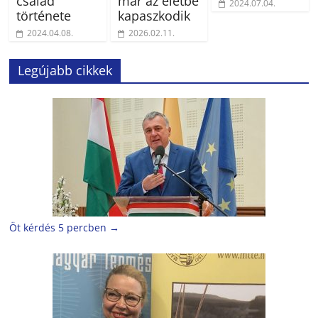
család
már az életbe
2024.07.04.
története
kapaszkodik
2024.04.08.
2026.02.11.
Legújabb cikkek
Öt kérdés 5 percben
→