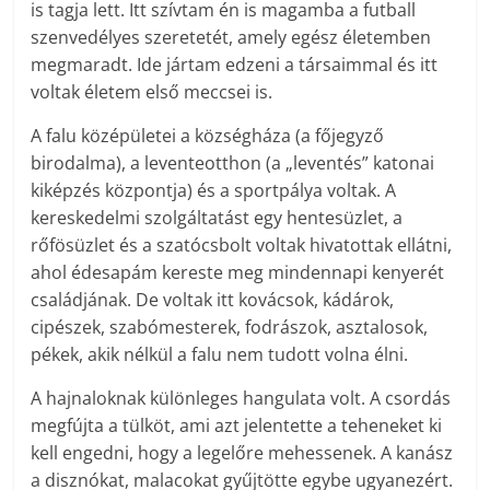
is tagja lett. Itt szívtam én is magamba a futball
szenvedélyes szeretetét, amely egész életemben
megmaradt. Ide jártam edzeni a társaimmal és itt
voltak életem első meccsei is.
A falu középületei a községháza (a főjegyző
birodalma), a leventeotthon (a „leventés” katonai
kiképzés központja) és a sportpálya voltak. A
kereskedelmi szolgáltatást egy hentesüzlet, a
rőfösüzlet és a szatócsbolt voltak hivatottak ellátni,
ahol édesapám kereste meg mindennapi kenyerét
családjának. De voltak itt kovácsok, kádárok,
cipészek, szabómesterek, fodrászok, asztalosok,
pékek, akik nélkül a falu nem tudott volna élni.
A hajnaloknak különleges hangulata volt. A csordás
megfújta a tülköt, ami azt jelentette a teheneket ki
kell engedni, hogy a legelőre mehessenek. A kanász
a disznókat, malacokat gyűjtötte egybe ugyanezért.