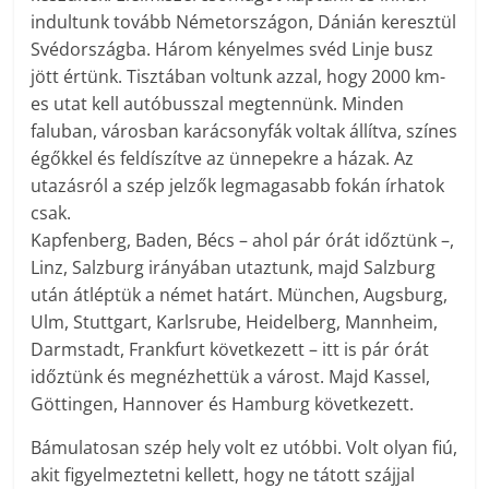
indultunk tovább Németországon, Dánián keresztül
Svédországba. Három kényelmes svéd Linje busz
jött értünk. Tisztában voltunk azzal, hogy 2000 km-
es utat kell autóbusszal megtennünk. Minden
faluban, városban karácsonyfák voltak állítva, színes
égőkkel és feldíszítve az ünnepekre a házak. Az
utazásról a szép jelzők legmagasabb fokán írhatok
csak.
Kapfenberg, Baden, Bécs – ahol pár órát időztünk –,
Linz, Salzburg irányában utaztunk, majd Salzburg
után átléptük a német határt. München, Augsburg,
Ulm, Stuttgart, Karlsrube, Heidelberg, Mannheim,
Darmstadt, Frankfurt következett – itt is pár órát
időztünk és megnézhettük a várost. Majd Kassel,
Göttingen, Hannover és Hamburg következett.
Bámulatosan szép hely volt ez utóbbi. Volt olyan fiú,
akit figyelmeztetni kellett, hogy ne tátott szájjal