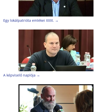
Egy lokálpatrióta emlékei XXXI.
→
A képviselő naplója
→