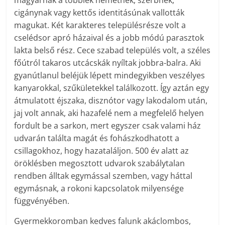
magyarnak a többiek németnek, szerbnek,
cigánynak vagy kettős identitásúnak vallották
magukat. Két karakteres településrésze volt a
cselédsor apró házaival és a jobb módú parasztok
lakta belső rész. Cece szabad település volt, a széles
főútról takaros utcácskák nyíltak jobbra-balra. Aki
gyanútlanul beléjük lépett mindegyikben veszélyes
kanyarokkal, szűkületekkel találkozott. Így aztán egy
átmulatott éjszaka, disznótor vagy lakodalom után,
jaj volt annak, aki hazafelé nem a megfelelő helyen
fordult be a sarkon, mert egyszer csak valami ház
udvarán találta magát és fohászkodhatott a
csillagokhoz, hogy hazataláljon. 500 év alatt az
öröklésben megosztott udvarok szabálytalan
rendben álltak egymással szemben, vagy háttal
egymásnak, a rokoni kapcsolatok milyensége
függvényében.
Gyermekkoromban kedves falunk akáclombos,