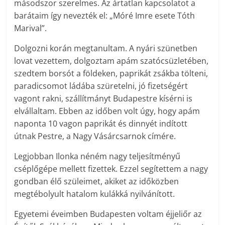
másodszor szerelmes. Az ártatlan kapcsolatot a
barátaim így nevezték el: „Móré Imre esete Tóth
Marival”.
Dolgozni korán megtanultam. A nyári szünetben
lovat vezettem, dolgoztam apám szatócsüzletében,
szedtem borsót a földeken, paprikát zsákba tölteni,
paradicsomot ládába szüretelni, jó fizetségért
vagont rakni, szállítmányt Budapestre kísérni is
elvállaltam. Ebben az időben volt úgy, hogy apám
naponta 10 vagon paprikát és dinnyét indított
útnak Pestre, a Nagy Vásárcsarnok címére.
Legjobban Ilonka néném nagy teljesítményű
cséplőgépe mellett fizettek. Ezzel segítettem a nagy
gondban élő szüleimet, akiket az időközben
megtébolyult hatalom kulákká nyilvánított.
Egyetemi éveimben Budapesten voltam éjjeliőr az