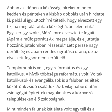
Abban az időben a közösségi híreket minden
kedden és pénteken a kisbíró dobolás után hirdette
ki, például így: „Közhírré tétetik, hogy elveszett egy
tik, ha megtaláltatik, a községházán jelentetik.”
Egyszer így szólt: „Móré Imre elvesztette fogait.
(Apám a műfogsorát.) Aki megtalálja, és eljuttatja
hozzánk, jutalomban részesül.” Lett persze nagy
derültség és apám rendes ugratása utána, de az
elveszett fogsor nem került elő.
Templomunk is volt, egy református és egy
katolikus. A hívők többsége református volt. Voltak
katolikusok és evangélikusok is a faluban és éltek
közöttünk zsidó családok. Az I. világháború után
zsinagógát építettek maguknak és a környező
településeken élő zsidóságnak.
Mint minden falunak két élete volt: egy téli és a