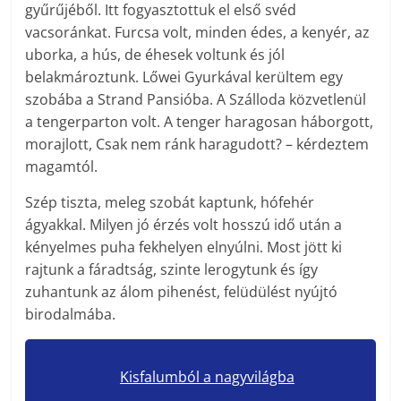
gyűrűjéből. Itt fogyasztottuk el első svéd
vacsoránkat. Furcsa volt, minden édes, a kenyér, az
uborka, a hús, de éhesek voltunk és jól
belakmároztunk. Lőwei Gyurkával kerültem egy
szobába a Strand Pansióba. A Szálloda közvetlenül
a tengerparton volt. A tenger haragosan háborgott,
morajlott, Csak nem ránk haragudott? – kérdeztem
magamtól.
Szép tiszta, meleg szobát kaptunk, hófehér
ágyakkal. Milyen jó érzés volt hosszú idő után a
kényelmes puha fekhelyen elnyúlni. Most jött ki
rajtunk a fáradtság, szinte lerogytunk és így
zuhantunk az álom pihenést, felüdülést nyújtó
birodalmába.
Kisfalumból a nagyvilágba