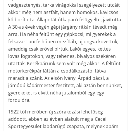
vadgesztenyés, tarka virágokkal szegélyezett utcáit
akkor még nem aszfalt, hanem homokos, kavicsos
kő borította. Állapotát útkaparó felügyelte, javította.
A 30-as évek végén gépi járgány ritkán tévedt még
arra. Ha néha feltűnt egy gépkocsi, mi gyerekek a
felkavart porfelhőben mezítláb, ujjongva követtük,
ameddig csak erővel bírtuk. Lakói egyes, kettes
lovas fogatokon, vagy tehenes, bivalyos szekéren
utaztak. Kerékpárunk sem volt még akkor. A feltűnt
motorkerékpár láttán a csodálkozástól tátva
maradt a szánk. Az elsőn Iványi Árpád bácsi, a
jómódú kádármester feszített, aki aztán bennünket,
gyerekeket is elvitt néha jutalomból egy-egy
fordulóra.
1922-től merőben új szórakozási lehetőség
adódott, ebben az évben alakult meg a Cecei
Sportegyesület labdarúgó csapata, melynek apám