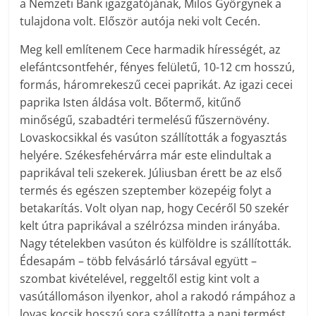
a Nemzeti Bank igazgatójának, Milos Györgynek a
tulajdona volt. Először autója neki volt Cecén.
Meg kell említenem Cece harmadik hírességét, az
elefántcsontfehér, fényes felületű, 10-12 cm hosszú,
formás, háromrekeszű cecei paprikát. Az igazi cecei
paprika Isten áldása volt. Bőtermő, kitűnő
minőségű, szabadtéri termelésű fűszernövény.
Lovaskocsikkal és vasúton szállították a fogyasztás
helyére. Székesfehérvárra már este elindultak a
paprikával teli szekerek. Júliusban érett be az első
termés és egészen szeptember közepéig folyt a
betakarítás. Volt olyan nap, hogy Cecéről 50 szekér
kelt útra paprikával a szélrózsa minden irányába.
Nagy tételekben vasúton és külföldre is szállították.
Édesapám – több felvásárló társával együtt –
szombat kivételével, reggeltől estig kint volt a
vasútállomáson ilyenkor, ahol a rakodó rámpához a
lovas kocsik hosszú sora szállította a napi termést.