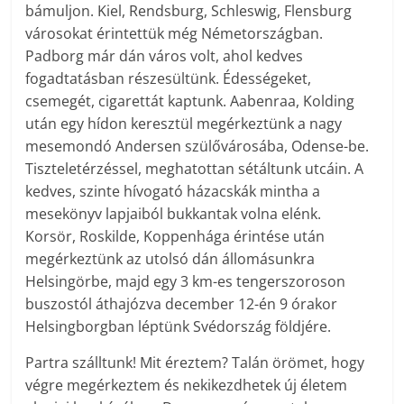
bámuljon. Kiel, Rendsburg, Schleswig, Flensburg
városokat érintettük még Németországban.
Padborg már dán város volt, ahol kedves
fogadtatásban részesültünk. Édességeket,
csemegét, cigarettát kaptunk. Aabenraa, Kolding
után egy hídon keresztül megérkeztünk a nagy
mesemondó Andersen szülővárosába, Odense-be.
Tiszteletérzéssel, meghatottan sétáltunk utcáin. A
kedves, szinte hívogató házacskák mintha a
mesekönyv lapjaiból bukkantak volna elénk.
Korsör, Roskilde, Koppenhága érintése után
megérkeztünk az utolsó dán állomásunkra
Helsingörbe, majd egy 3 km-es tengerszoroson
buszostól áthajózva december 12-én 9 órakor
Helsingborgban léptünk Svédország földjére.
Partra szálltunk! Mit éreztem? Talán örömet, hogy
végre megérkeztem és nekikezdhetek új életem