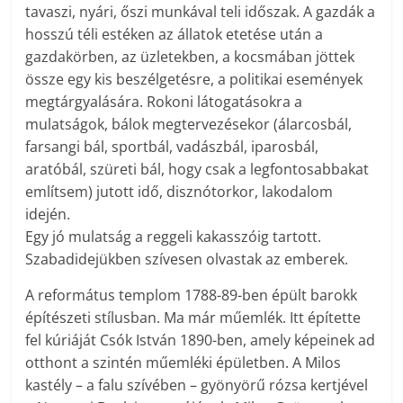
tavaszi, nyári, őszi munkával teli időszak. A gazdák a
hosszú téli estéken az állatok etetése után a
gazdakörben, az üzletekben, a kocsmában jöttek
össze egy kis beszélgetésre, a politikai események
megtárgyalására. Rokoni látogatásokra a
mulatságok, bálok megtervezésekor (álarcosbál,
farsangi bál, sportbál, vadászbál, iparosbál,
aratóbál, szüreti bál, hogy csak a legfontosabbakat
említsem) jutott idő, disznótorkor, lakodalom
idején.
Egy jó mulatság a reggeli kakasszóig tartott.
Szabadidejükben szívesen olvastak az emberek.
A református templom 1788-89-ben épült barokk
építészeti stílusban. Ma már műemlék. Itt építette
fel kúriáját Csók István 1890-ben, amely képeinek ad
otthont a szintén műemléki épületben. A Milos
kastély – a falu szívében – gyönyörű rózsa kertjével