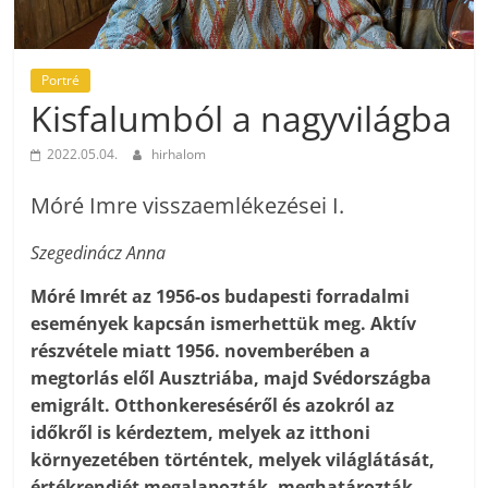
Portré
Kisfalumból a nagyvilágba
2022.05.04.
hirhalom
Móré Imre visszaemlékezései I.
Szegedinácz Anna
Móré Imrét az 1956-os budapesti forradalmi
események kapcsán ismerhettük meg. Aktív
részvétele miatt 1956. novemberében a
megtorlás elől Ausztriába, majd Svédországba
emigrált. Otthonkereséséről és azokról az
időkről is kérdeztem, melyek az itthoni
környezetében történtek, melyek világlátását,
értékrendjét megalapozták, meghatározták.