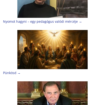
Nyomot hagyni – egy pedagógus valódi mércéje
→
Pünkösd
→