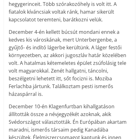
hegygerinceit. Több szórakozóhely is volt itt. A
fiatalok kíváncsiak voltak ránk, hamar sikerült
kapcsolatot teremteni, barátkozni velük.
December 4-én kellett búcsút mondani ennek a
kedves kis városkának, mert Unterbergenbe, a
gyűjtő- és indító lágerbe kerültünk. A láger festői
környezetben, az akkori jugoszláv határ közelében
volt. A hatalmas kétemeletes épület zsúfolásig tele
volt magyarokkal. Zenét hallgatni, táncolni,
beszélgetni lehetett itt, sőt focizni is. Moziba
Ferlachba jártunk. Találkoztam pesti ismerős
házaspárral is.
December 10-én Klagenfurtban kihallgatáson
állították össze a névjegyzékét azoknak, akik
Svédországot választották. Én Európában akartam
maradni, ismerős társaim pedig Kanadába
készültek. Élelmiszercsomagot kaptunk és innen