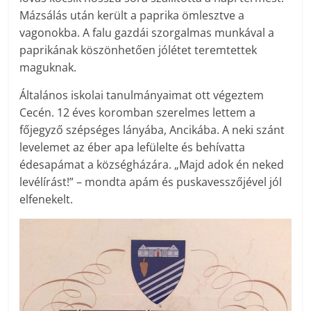
Mázsálás után került a paprika ömlesztve a
vagonokba. A falu gazdái szorgalmas munkával a
paprikának köszönhetően jólétet teremtettek
maguknak.
Általános iskolai tanulmányaimat ott végeztem
Cecén. 12 éves koromban szerelmes lettem a
főjegyző szépséges lányába, Ancikába. A neki szánt
levelemet az éber apa lefülelte és behívatta
édesapámat a községházára. „Majd adok én neked
levélírást!” – mondta apám és puskavesszőjével jól
elfenekelt.