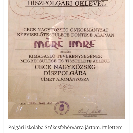
Polgári iskolába Székesfehérvárra jártam. Itt lettem