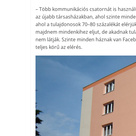
– Több kommunikációs csatornát is használu
az újabb társasházakban, ahol szinte minden
ahol a tulajdonosok 70–80 százalékát elérjük 
majdnem mindenkihez eljut, de akadnak tula
nem látják. Szinte minden háznak van Facebo
teljes körű az elérés.