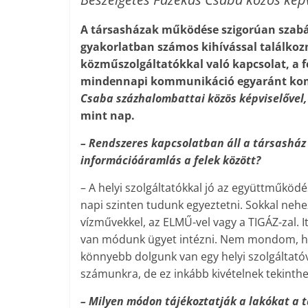
A társasházak működése szigorúan szabál
gyakorlatban számos kihívással találkozn
közműszolgáltatókkal való kapcsolat, a fe
mindennapi kommunikáció egyaránt komol
Csaba százhalombattai közös képviselővel
mint nap.
– Rendszeres kapcsolatban áll a társasház 
információáramlás a felek között?
– A helyi szolgáltatókkal jó az együttműkö
napi szinten tudunk egyeztetni. Sokkal nehe
vízművekkel, az ELMŰ-vel vagy a TIGÁZ-zal. I
van módunk ügyet intézni. Nem mondom, hog
könnyebb dolgunk van egy helyi szolgáltató
számunkra, de ez inkább kivételnek tekinthe
– Milyen módon tájékoztatják a lakókat a 