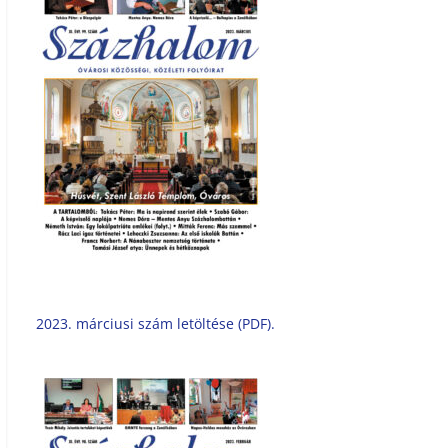
2023. márciusi szám letöltése (PDF).