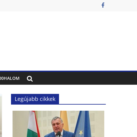
00HALOM
Legújabb cikkek