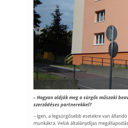
– Hogyan oldják meg a sürgős műszaki beav
szerződéses partnerekkel?
– Igen, a legsürgősebb esetekre van állandó
munkákra. Velük általánydíjas megállapodás