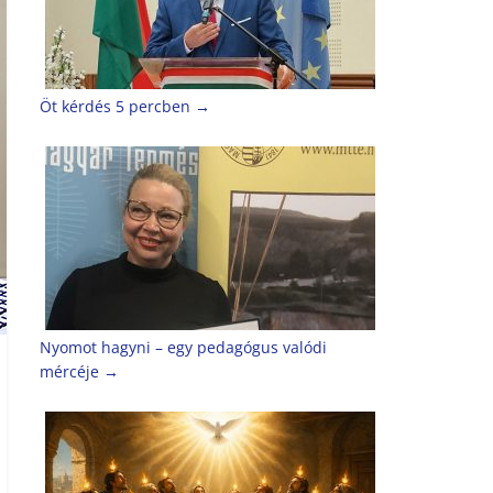
Öt kérdés 5 percben
→
Nyomot hagyni – egy pedagógus valódi
mércéje
→