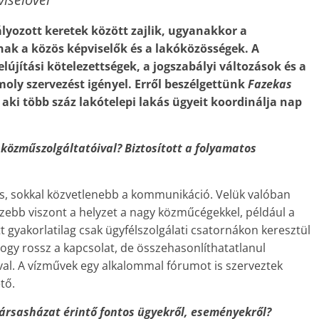
yozott keretek között zajlik, ugyanakkor a
ak a közös képviselők és a lakóközösségek. A
lújítási kötelezettségek, a jogszabályi változások és a
y szervezést igényel. Erről beszélgettünk
Fazekas
,
aki több száz lakótelepi lakás ügyeit ­koordinálja nap
közműszolgáltatóival? Biztosított a folyamatos
dés, sokkal közvetlenebb a kommunikáció. Velük valóban
zebb viszont a helyzet a nagy közműcégekkel, például a
tt gyakorlatilag csak ügyfélszolgálati csatornákon keresztül
y rossz a kapcsolat, de összehasonlíthatatlanul
val. A vízművek egy alkalommal fórumot is szerveztek
tő.
társasházat érintő fontos ügyekről, eseményekről?