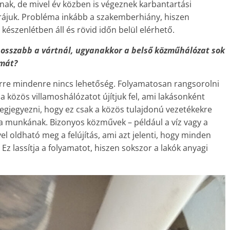
ak, de mivel év közben is végeznek karbantartási
rájuk. Probléma inkább a szakemberhiány, hiszen
készenlétben áll és rövid időn belül elérhető.
hosszabb a vártnál, ugyanakkor a belső közműhálózat sok
émát?
zerre mindenre nincs lehetőség. Folyamatosan rangsorolni
a közös villamoshálózatot újítjuk fel, ami lakásonként
megjegyezni, hogy ez csak a közös tulajdonú vezetékekre
 a munkának. Bizonyos közművek – például a víz vagy a
el oldható meg a felújítás, ami azt jelenti, hogy minden
 Ez lassítja a folyamatot, hiszen sokszor a lakók anyagi