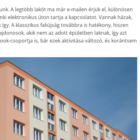
nk. A legtöbb lakót ma már e-mailen érjük el, különösen
ki elektronikus úton tartja a kapcsolatot. Vannak házak,
így. A klasszikus faliújság továbbra is hatékony, hiszen
jdonosok, akik nem az adott épületben laknak, így azt
ok-csoportja is, bár ezek aktivitása változó, és korántsem