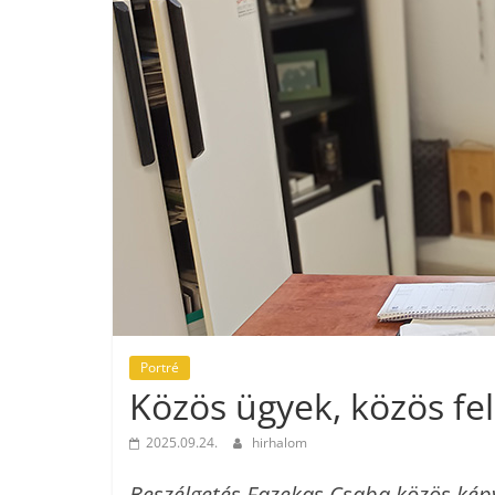
Portré
Közös ügyek, közös fe
2025.09.24.
hirhalom
Beszélgetés Fazekas Csaba közös képv