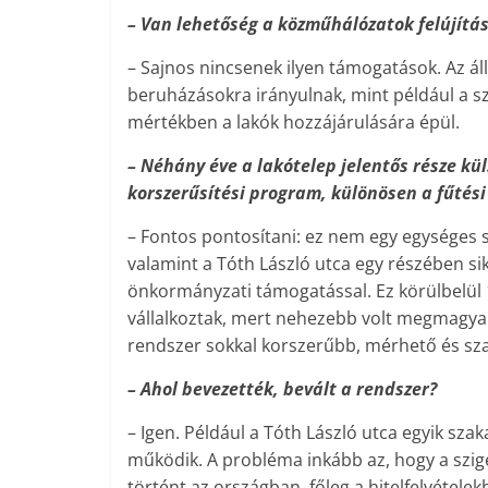
– Van lehetőség a közműhálózatok felújítás
– Sajnos nincsenek ilyen támogatások. Az 
beruházásokra irányulnak, mint például a sz
mértékben a lakók hozzájárulására épül.
– Néhány éve a lakótelep jelentős része kü
korszerűsítési program, különösen a fűtési
– Fontos pontosítani: ez nem egy egységes s
valamint a Tóth László utca egy részében si
önkormányzati támogatással. Ez körülbelül 
vállalkoztak, mert nehezebb volt megmagyar
rendszer sokkal korszerűbb, mérhető és sz
– Ahol bevezették, bevált a rendszer?
– Igen. Például a Tóth László utca egyik szak
működik. A probléma inkább az, hogy a szige
történt az országban, főleg a hitelfelvétele