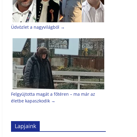
Üdvözlet a nagyvilágból
→
Felgyújtotta magát a főtéren – ma már az
életbe kapaszkodik
→
Lapjaink