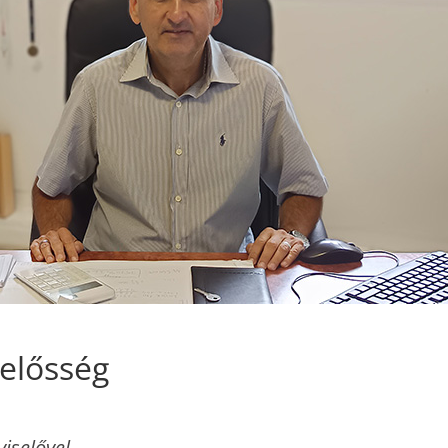
lelősség
iselővel