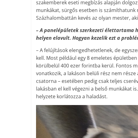
szakemberek eseti megbízás alapján dolgozn
munkákat, sürgős esetben is számíthatunk 
Százhalombattán kevés az olyan mester, aki 
– A panelépületek szerkezeti élettartama 
helyen elavult. Hogyan kezelik ezt a probl
– A felújítások elengedhetetlenek, de egys
kell. Most például egy 8 emeletes épületben 
körülbelül 400 ezer forintba kerül. Fontos 
vonatkozik, a lakáson belüli rész nem része
csatorna – esetében pedig csak teljes cserév
lakásban el kell végezni a belső munkákat is.
helyzete korlátozza a haladást.