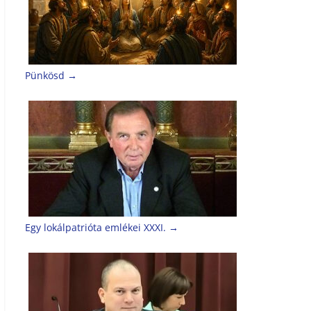
Pünkösd
→
Egy lokálpatrióta emlékei XXXI.
→