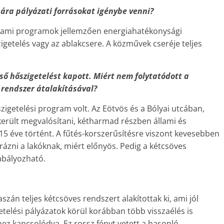
ára pályázati forrásokat igénybe venni?
állami programok jellemzően energiahatékonysági
igetelés vagy az ablakcsere. A közművek cseréje teljes
lső hőszigetelést kapott. Miért nem folytatódott a
 rendszer átalakításával?
zigetelési program volt. Az Eötvös és a Bólyai utcában,
került megvalósítani, kétharmad részben állami és
15 éve történt. A fűtés-korszerűsítésre viszont kevesebben
ázni a lakóknak, miért előnyös. Pedig a kétcsöves
abályozható.
aszán teljes kétcsöves rendszert alakítottak ki, ami jól
telési pályázatok körül korábban több visszaélés is
khez kapcsolódva. Ez rossz fényt vetett a hasonló