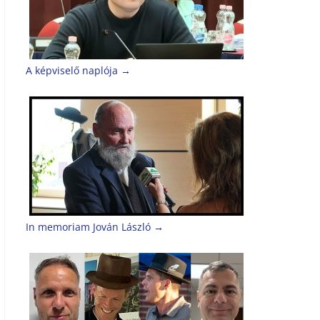
A képviselő naplója
→
In memoriam Jován László
→