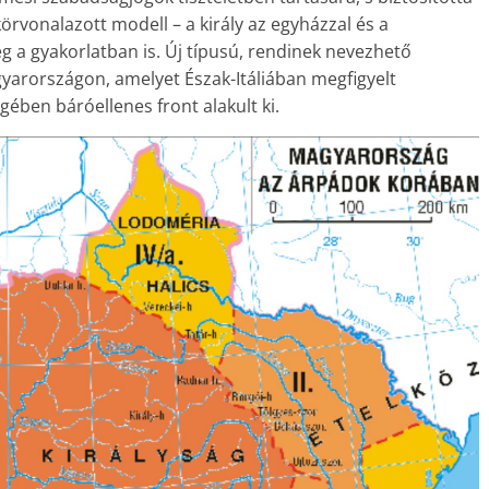
örvonalazott modell – a király az egyházzal és a
 a gyakorlatban is. Új típusú, rendinek nevezhető
rországon, amelyet Észak-Itáliában megfigyelt
gében báróellenes front alakult ki.