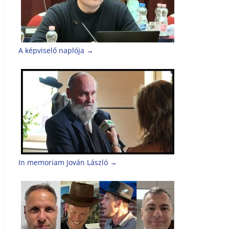
A képviselő naplója
→
In memoriam Jován László
→