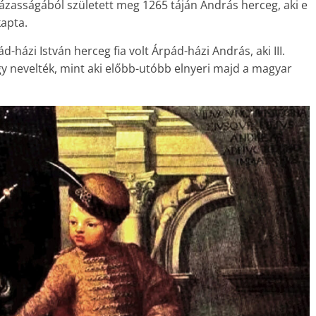
ázasságából született meg 1265 táján András herceg, aki e
kapta.
házi István herceg fia volt Árpád-házi András, aki III.
gy nevelték, mint aki előbb-utóbb elnyeri majd a magyar