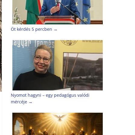
Öt kérdés 5 percben
→
Nyomot hagyni – egy pedagógus valódi
mércéje
→