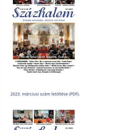
2023. márciusi szám letöltése (PDF).