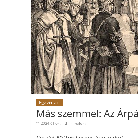
Egyszer volt
Más szemmel: Az Árpá
2024.01.04.
hirhalom
Részlet Mitták Ferenc könyvéből