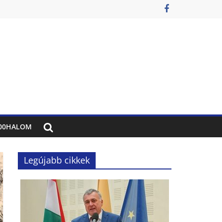
00HALOM
Legújabb cikkek