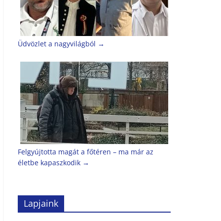
Üdvözlet a nagyvilágból
→
Felgyújtotta magát a főtéren – ma már az
életbe kapaszkodik
→
Lapjaink