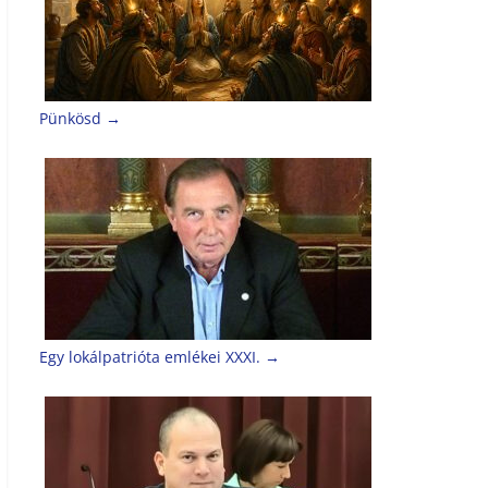
Pünkösd
→
Egy lokálpatrióta emlékei XXXI.
→