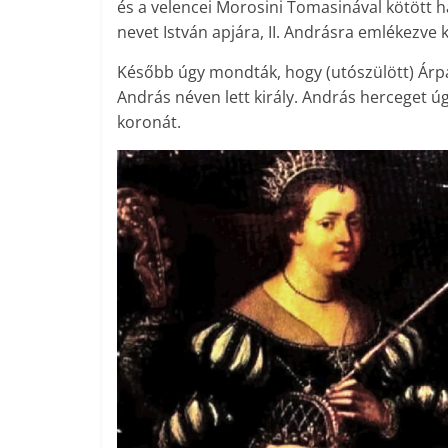
és a velencei Morosini Tomasinával kötött h
nevet István apjára, II. Andrásra emlékezve 
Később úgy mondták, hogy (utószülött) Árpád-
András néven lett király. András herceget ú
koronát.