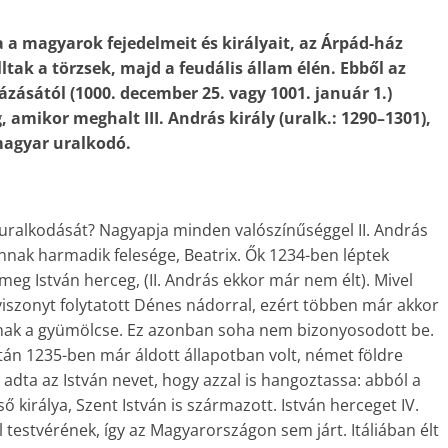
 a magyarok fejedelmeit és királyait, az Árpád-ház
lltak a törzsek, majd a feudális állam élén. Ebből az
názásától (1000. december 25. vagy 1001. január 1.)
, amikor meghalt III. András király (uralk.: 1290–1301),
magyar uralkodó.
zte uralkodását? Nagyapja minden valószínűséggel II. András
annak harmadik felesége, Beatrix. Ők 1234-ben léptek
meg István herceg, (II. András ekkor már nem élt). Mivel
t viszonyt folytatott ­Dénes nádorral, ezért többen már akkor
atnak a gyümölcse. Ez azonban soha nem bizonyosodott be.
után 1235-ben már áldott állapotban volt, német földre
t adta az István nevet, hogy azzal is hangoztassa: abból a
királya, Szent István is származott. István herceget IV.
 testvérének, így az Magyarországon sem járt. Itáliában élt