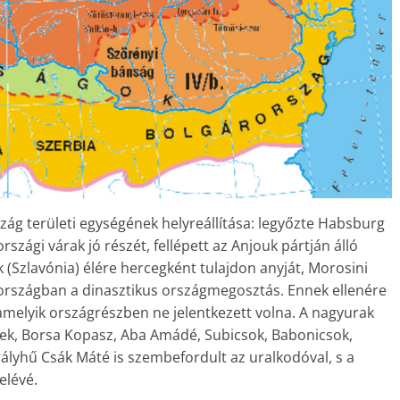
szág területi egységének helyreállítása: legyőzte Habsburg
szági várak jó részét, fellépett az Anjouk pártján álló
k (Szlavónia) élére hercegként tulajdon anyját, Morosini
z országban a dinasztikus országmegosztás. Ennek ellenére
lamelyik országrészben ne jelentkezett volna. A nagyurak
egiek, Borsa Kopasz, Aba Amádé, Subicsok, Babonicsok,
ályhű Csák Máté is szembefordult az uralkodóval, s a
elévé.