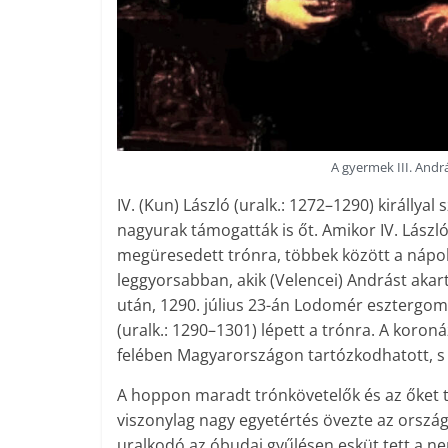
A gyermek III. Andr
IV. (Kun) László (uralk.: 1272–1290) királlya
nagyurak támogatták is őt. Amikor IV. Lászl
megüresedett trónra, többek között a nápoly
leggyorsabban, akik (Velencei) Andrást akart
után, 1290. július 23-án Lodomér esztergomi 
(uralk.: 1290–1301) lépett a trónra. A koro
felében Magyarországon tartózkodhatott, s n
A hoppon maradt trónkövetelők és az őket
viszonylag nagy egyetértés övezte az ország
uralkodó az óbudai gyűlésen esküt tett a ne