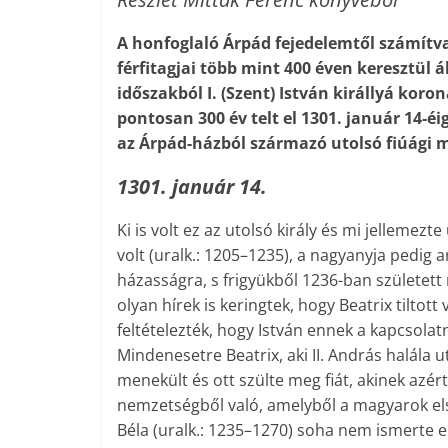
A honfoglaló Árpád fejedelemtől számítva
férfitagjai több mint 400 éven keresztül á
időszakból I. (Szent) István királlyá koro
pontosan 300 év telt el 1301. január 14-éig
az Árpád-házból származó utolsó fiúági 
1301. január 14.
Ki is volt ez az utolsó király és mi jelleme
volt (uralk.: 1205–1235), a nagyanyja pedig 
házasságra, s frigyükből 1236-ban született 
olyan hírek is keringtek, hogy Beatrix tiltot
feltételezték, hogy István ennek a kapcsol
Mindenesetre Beatrix, aki II. András halála 
menekült és ott szülte meg fiát, akinek azér
nemzetségből való, amelyből a magyarok első 
Béla (uralk.: 1235–1270) soha nem ismerte el