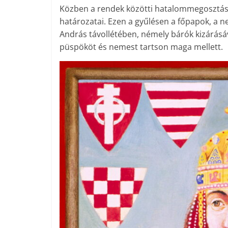
Közben a rendek közötti hatalommegosztást 
határozatai. Ezen a gyűlésen a főpapok, a n
András távollétében, némely bárók kizárásá
püspököt és nemest tartson maga mellett.