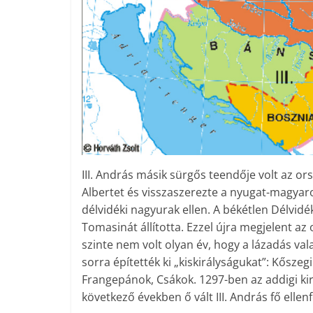
III. András másik sürgős teendője volt az or
Albertet és visszaszerezte a nyugat-magyaror
délvidéki nagyurak ellen. A békétlen Délvidé
Tomasinát állította. Ezzel újra megjelent a
szinte nem volt olyan év, hogy a lázadás va
sorra építették ki „kiskirálysá­gukat”: Kősz
Frangepánok, Csákok. 1297-ben az addigi kir
következő években ő vált III. András fő ellenf