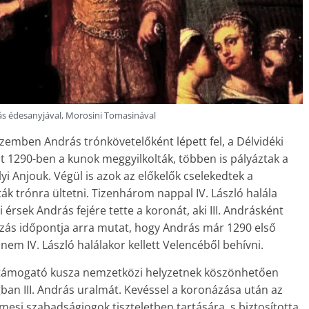
ás édesanyjával, Morosini Tomasinával
l szemben András trónkövetelőként lépett fel, a Délvidéki
ót 1290-ben a kunok meggyilkolták, többen is pályáztak a
i Anjouk. Végül is azok az előkelők cselekedtek a
ák trónra ültetni. Tizenhárom nappal IV. László halála
érsek András fejére tette a koronát, aki III. Andrásként
názás időpontja arra mutat, hogy András már 1290 első
em IV. László halálakor kellett Velencéből behívni.
 támogató kusza nemzetközi helyzetnek köszönhetően
ban III. András uralmát. Kevéssel a koronázása után az
mesi szabadságjogok tiszteletben tartására, s biztosította