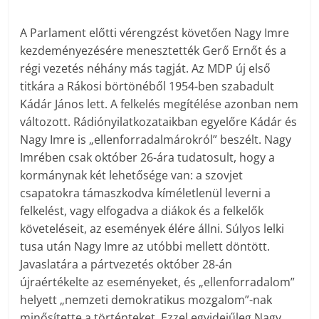
A Parlament előtti vérengzést követően Nagy Imre
kezdeményezésére menesztették Gerő Ernőt és a
régi vezetés néhány más tagját. Az MDP új első
titkára a Rákosi börtönéből 1954-ben szabadult
Kádár János lett. A felkelés megítélése azonban nem
változott. Rádiónyilatkozataikban egyelőre Kádár és
Nagy Imre is „ellenforradalmárokról” beszélt. Nagy
Imrében csak október 26-ára tudatosult, hogy a
kormánynak két lehetősége van: a szovjet
csapatokra támaszkodva kíméletlenül leverni a
felkelést, vagy elfogadva a diákok és a felkelők
követeléseit, az események élére állni. Súlyos lelki
tusa után Nagy Imre az utóbbi mellett döntött.
Javaslatára a pártvezetés október 28-án
újraértékelte az eseményeket, és „ellenforradalom”
helyett „nemzeti demokratikus mozgalom”-nak
minősítette a történteket. Ezzel egyidejűleg Nagy