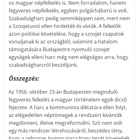
os magyar népfelkelés is. Nem forradalom, hanem
fegyveres népfelkelés, egyben polgárháború is volt.
Szabadságharc pedig semmiképpen sem, mert nem
a Szovjetunió ellen hirdették és vívták. A felkelők
azon politikai követelése, hogy a szovjet csapatok
vonuljanak ki az országból, valamint a hatalom
támogatására Budapestre nyomuló szovjet
egységek elleni harc még nem elégséges arra, hogy
szabadságharcról beszéljünk.
Összegzés:
Az 1956. október 23-án Budapesten meginduló
fegyveres felkelés a magyar történelem egyik dicső
fejezete. A harc a kommunista diktatúra ellen folyt,
az elégedetlen néptömegek a rendszert kívánták
megdönteni, illetve megreformálni. Szó nem volt
egy más rendszer létrehozásáról, beszédes tény,
hogy a reformer kommunista Nagy Imrét követelték