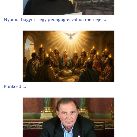
Nyomot hagyni – egy pedagógus valódi mércéje
→
Pünkösd
→