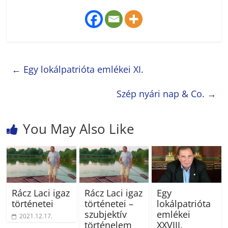
←
Egy lokálpatrióta emlékei XI.
Szép nyári nap & Co.
→
You May Also Like
Rácz Laci igaz
Rácz Laci igaz
Egy
történetei
történetei –
lokálpatrióta
szubjektív
emlékei
2021.12.17.
történelem
XXVIII.