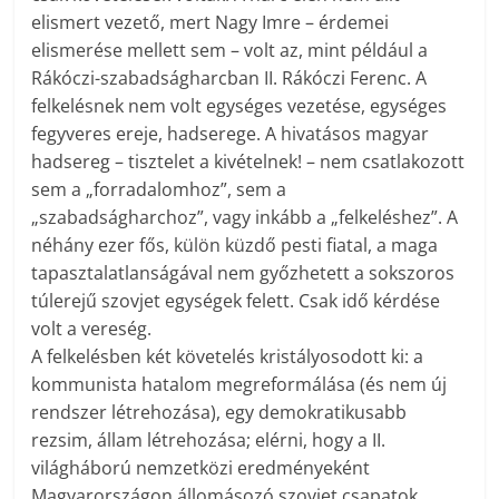
elismert vezető, mert Nagy Imre – érdemei
elismerése mellett sem – volt az, mint például a
Rákóczi-szabadságharcban II. Rákóczi Ferenc. A
felkelésnek nem volt egységes vezetése, egységes
fegyveres ereje, hadserege. A hivatásos magyar
hadsereg – tisztelet a kivételnek! – nem csatlakozott
sem a „forradalomhoz”, sem a
„szabadságharchoz”, vagy inkább a „felkeléshez”. A
néhány ezer fős, külön küzdő pesti fiatal, a maga
tapasztalatlanságával nem győzhetett a sokszoros
túlerejű szovjet egységek felett. Csak idő kérdése
volt a vereség.
A felkelésben két követelés kristályosodott ki: a
kommunista hatalom megreformálása (és nem új
rendszer létrehozása), egy demokratikusabb
rezsim, állam létrehozása; elérni, hogy a II.
világháború nemzetközi eredményeként
Magyarországon állomásozó szovjet csapatok