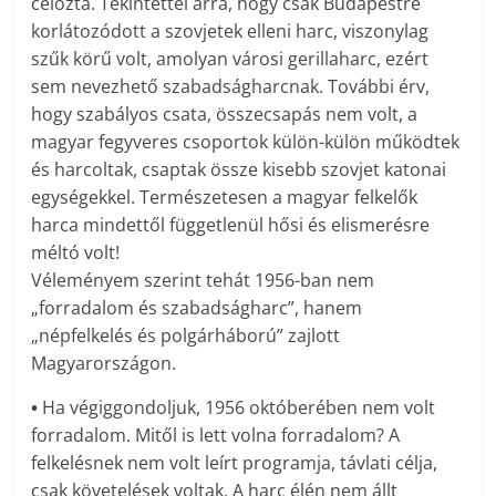
célozta. Tekintettel arra, hogy csak Budapestre
korlátozódott a szovjetek elleni harc, viszonylag
szűk körű volt, amolyan városi gerillaharc, ezért
sem nevezhető szabadságharcnak. További érv,
hogy szabályos csata, összecsapás nem volt, a
magyar fegyveres csoportok külön-külön működtek
és harcoltak, csaptak össze kisebb szovjet katonai
egységekkel. Természetesen a magyar felkelők
harca mindettől függetlenül hősi és elismerésre
méltó volt!
Véleményem szerint tehát 1956-ban nem
„forradalom és szabadságharc”, hanem
„népfelkelés és polgárháború” zajlott
Magyarországon.
•
Ha végiggondoljuk, 1956 októberében nem volt
forradalom. Mitől is lett volna forradalom? A
felkelésnek nem volt leírt programja, távlati célja,
csak követelések voltak. A harc élén nem állt