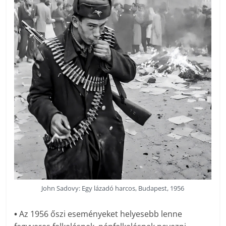
John Sadovy: Egy lázadó harcos, Budapest, 1956
•
Az 1956 őszi eseményeket helyesebb lenne