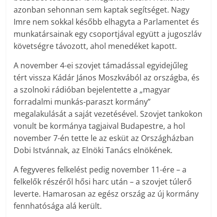
azonban sehonnan sem kaptak segítséget. Nagy
Imre nem sokkal később elhagyta a Parlamentet és
munkatársainak egy csoportjával együtt a jugoszláv
követségre távozott, ahol menedéket kapott.
A november 4-ei szovjet támadással egyidejűleg
tért vissza Kádár János Moszkvából az országba, és
a szolnoki rádióban bejelentette a „magyar
forradalmi munkás-paraszt kormány”
megalakulását a saját vezetésével. Szovjet tankokon
vonult be kormánya tagjaival Budapestre, a hol
november 7-én tette le az esküt az Országházban
Dobi Istvánnak, az Elnöki Tanács elnökének.
A fegyveres felkelést pedig november 11-ére – a
felkelők részéről hősi harc után – a szovjet túlerő
leverte. Hamarosan az egész ország az új kormány
fennhatósága alá került.