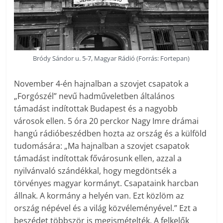
Bródy Sándor u. 5-7, Magyar Rádió (Forrás: Fortepan)
November 4-én hajnalban a szovjet csapatok a
„Forgószél” nevű hadműveletben általános
támadást indítottak Budapest és a nagyobb
városok ellen. 5 óra 20 perckor Nagy Imre drámai
hangú rádióbeszédben hozta az ország és a külföld
tudomására: „Ma hajnalban a szovjet csapatok
támadást indítottak fővárosunk ellen, azzal a
nyilvánvaló szándékkal, hogy megdöntsék a
törvényes magyar kormányt. Csapataink harcban
állnak. A kormány a helyén van. Ezt közlöm az
ország népével és a világ közvéleményével.” Ezt a
beszédet többször is megismételték. A felkelők