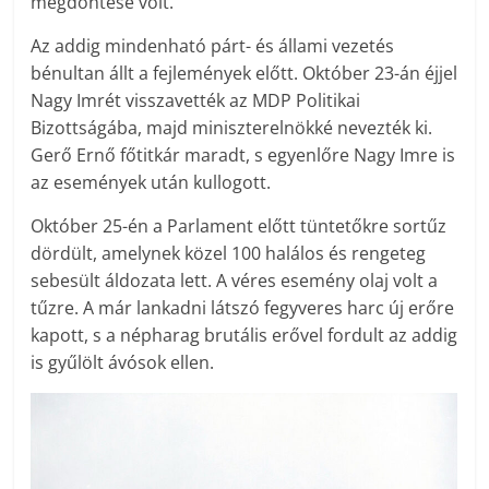
megdöntése volt.
Az addig mindenható párt- és állami vezetés
bénultan állt a fejlemények előtt. Október 23-án éjjel
Nagy Imrét visszavették az MDP Politikai
Bizottságába, majd miniszterelnökké nevezték ki.
Gerő Ernő főtitkár maradt, s egyenlőre Nagy Imre is
az események után kullogott.
Október 25-én a Parlament előtt tüntetőkre sortűz
dördült, amelynek közel 100 halálos és rengeteg
sebesült áldozata lett. A véres esemény olaj volt a
tűzre. A már lankadni látszó fegyveres harc új erőre
kapott, s a népharag brutális erővel fordult az addig
is gyűlölt ávósok ellen.