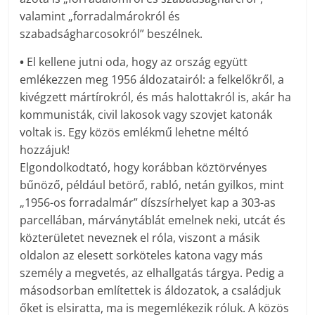
valamint „forradalmárokról és
szabadságharcosokról” beszélnek.
•
El kellene jutni oda, hogy az ország együtt
emlékezzen meg 1956 áldozatairól: a felkelőkről, a
kivégzett mártírokról, és más halottakról is, akár ha
kommunisták, civil lakosok vagy szovjet katonák
voltak is. Egy közös emlékmű lehetne méltó
hozzájuk!
Elgondolkodtató, hogy korábban köztörvényes
bűnöző, például betörő, rabló, netán gyilkos, mint
„1956-os forradalmár” díszsírhelyet kap a 303-as
parcellában, márványtáblát emelnek neki, utcát és
közterületet neveznek el róla, viszont a másik
oldalon az elesett sorköteles katona vagy más
személy a megvetés, az elhallgatás tárgya. Pedig a
másodsorban említettek is áldozatok, a családjuk
őket is elsiratta, ma is megemlékezik róluk. A közös