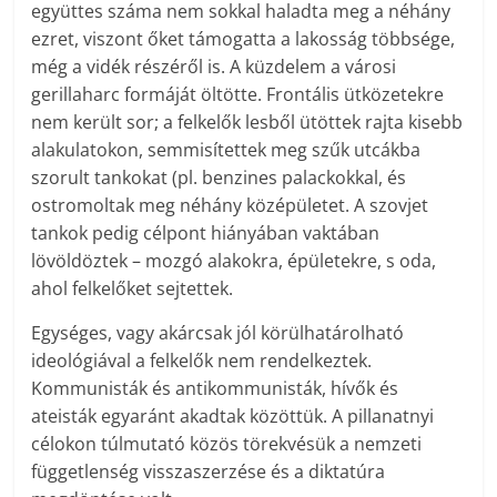
együttes száma nem sokkal haladta meg a néhány
ezret, viszont őket támogatta a lakosság többsége,
még a vidék részéről is. A küzdelem a városi
gerillaharc formáját öltötte. Frontális ütközetekre
nem került sor; a felkelők lesből ütöttek rajta kisebb
alakulatokon, semmisítettek meg szűk utcákba
szorult tankokat (pl. benzines palackokkal, és
ostromoltak meg néhány középületet. A szovjet
tankok pedig célpont hiányában vaktában
lövöldöztek – mozgó alakokra, épületekre, s oda,
ahol felkelőket sejtettek.
Egységes, vagy akárcsak jól körülhatárolható
ideológiával a felkelők nem rendelkeztek.
Kommunisták és antikommunisták, hívők és
ateisták egyaránt akadtak közöttük. A pillanatnyi
célokon túlmutató közös törekvésük a nemzeti
függetlenség visszaszerzése és a diktatúra