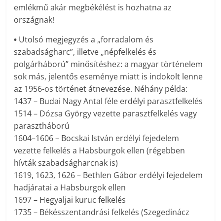
emlékmű akár megbékélést is hozhatna az
országnak!
•
Utolsó megjegyzés a „forradalom és
szabadságharc”, illetve „népfelkelés és
polgárháború” minősítéshez: a magyar történelem
sok más, jelentős eseménye miatt is indokolt lenne
az 1956-os történet átnevezése. Néhány példa:
1437 – Budai Nagy Antal féle erdélyi parasztfelkelés
1514 – Dózsa György vezette parasztfelkelés vagy
parasztháború
1604–1606 – Bocskai István erdélyi fejedelem
vezette felkelés a Habsburgok ellen (régebben
hívták szabadságharcnak is)
1619, 1623, 1626 – Bethlen Gábor erdélyi fejedelem
hadjáratai a Habsburgok ellen
1697 – Hegyaljai kuruc felkelés
1735 – Békésszentandrási felkelés (Szegedinácz