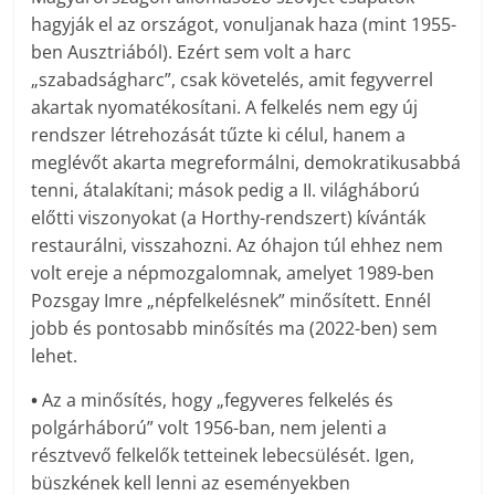
hagyják el az országot, vonuljanak haza (mint 1955-
ben Ausztriából). Ezért sem volt a harc
„szabadságharc”, csak követelés, amit fegyverrel
akartak nyomatékosítani. A felkelés nem egy új
rendszer létrehozását tűzte ki célul, hanem a
meglévőt akarta megreformálni, demokratikusabbá
tenni, átalakítani; mások pedig a II. világháború
előtti viszonyokat (a Horthy-rendszert) kívánták
restaurálni, visszahozni. Az óhajon túl ehhez nem
volt ereje a népmozgalomnak, amelyet 1989-ben
Pozsgay Imre „népfelkelésnek” minősített. Ennél
jobb és pontosabb minősítés ma (2022-ben) sem
lehet.
•
Az a minősítés, hogy „fegyveres felkelés és
polgárháború” volt 1956-ban, nem jelenti a
résztvevő felkelők tetteinek lebecsülését. Igen,
büszkének kell lenni az eseményekben