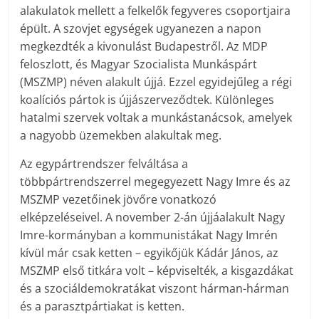
alakulatok mellett a felkelők fegyveres csoportjaira
épült. A szovjet egységek ugyanezen a napon
megkezdték a kivonulást Budapestről. Az MDP
feloszlott, és Magyar Szocialista Munkáspárt
(MSZMP) néven alakult újjá. Ezzel egyidejűleg a régi
koalíciós pártok is újjászerveződtek. Különleges
hatalmi szervek voltak a munkástanácsok, amelyek
a nagyobb üzemekben alakultak meg.
Az egypártrendszer felváltása a
többpártrendszerrel megegyezett Nagy Imre és az
MSZMP vezetőinek jövőre vonatkozó
elképzeléseivel. A november 2-án újjáalakult Nagy
Imre-kormányban a kommunistákat Nagy Imrén
kívül már csak ketten – egyikőjük Kádár János, az
MSZMP első titkára volt – képviselték, a kisgazdákat
és a szociáldemokratákat viszont hárman-hárman
és a parasztpártiakat is ketten.