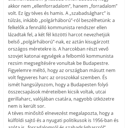
akkor nem „ellenforradalom”, hanem „forradalom”
volt. Ez így téves és hamis. A „szabadságharc” is
túlzás, inkább „polgárháború”-ról beszélhetünk: a
felkelők a fennálló kommunista rendszer ellen
lázadtak fel, a két fél közötti harcot nevezhetjük
belső „polgárháború”-nak, ez aztán kisugárzott
országos méretekre is. A harcokban részt vevő
szovjet katonai egységek a felbomló kommunista
rezsim megsegítésére vonultak be Budapestre.
Figyelemre méltó, hogy az országban másutt nem
volt fegyveres harc az oroszokkal szemben. És
ismét hangsúlyozom, hogy a Budapesten folyó
összecsapások méreteiben kicsik voltak, utcai
gerillaharc, valójában csatára, nagyobb ütközetre
nem is került sor.
A téves minősítő elnevezést megalapozta, hogy a
külföldi sajtó és a nyugati politikusok is 1956-ban és
azóta is „forradalomról és szabadságharcról”,