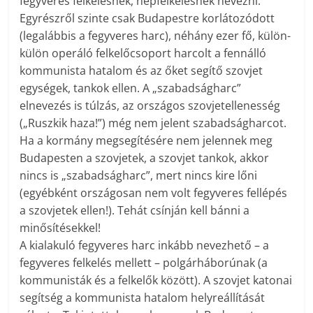
fegyveres felkelésnek, népfelkelésnek nevezni.
Egyrészről szinte csak Budapestre korlátozódott
(legalábbis a fegyveres harc), néhány ezer fő, külön-
külön operáló felkelőcsoport harcolt a fennálló
kommunista hatalom és az őket segítő szovjet
egységek, tankok ellen. A „szabadságharc”
elnevezés is túlzás, az országos szovjetellenesség
(„Ruszkik haza!”) még nem jelent szabadságharcot.
Ha a kormány megsegítésére nem jelennek meg
Budapesten a szovjetek, a szovjet tankok, akkor
nincs is „szabadságharc”, mert nincs kire lőni
(egyébként országosan nem volt fegyveres fellépés
a szovjetek ellen!). Tehát csínján kell bánni a
minősítésekkel!
A kialakuló fegyveres harc inkább nevezhető – a
fegyveres felkelés mellett – polgárháborúnak (a
kommunisták és a felkelők között). A szovjet katonai
segítség a kommunista hatalom helyreállítását