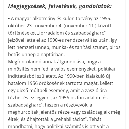
Megjegyzések, felvetések, gondolatok:
•
A magyar alkotmány és külön törvény az 1956.
október 23.–november 4. (november 11.) közötti
történéseket „forradalom és szabadságharc”
jelzővel látta el az 1990-es rendszerváltás után, így
lett nemzeti ünnep, munka- és tanítási szünet, piros
betűs ünnep a naptárban.
Megfontolandó annak átgondolása, hogy a
minősítés nem fedi a valós eseményeket, politikai
indíttatásból született. Az 1990-ben kialakuló új
hatalom 1956 örökösének tartotta magát, kellett
egy dicső múltbéli esemény, amit a zászlójára
tűzhet és ez legyen „az 1956-os forradalom és
szabadságharc”, hiszen a résztvevők, a
meghurcoltak jelentős része vagy családtagjaik még
éltek, és óhajtották a „rehabilitációt”. Tehát
mondhatni, hogy politikai számítás is ott volt a