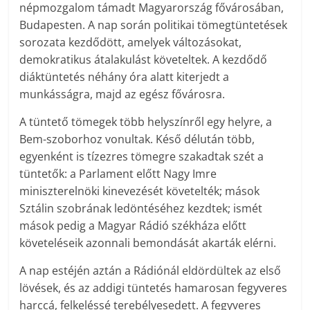
népmozgalom támadt Magyarország fővárosában,
Budapesten. A nap során politikai tömegtüntetések
sorozata kezdődött, amelyek változásokat,
demokratikus átalakulást követeltek. A kezdődő
diáktüntetés néhány óra alatt kiterjedt a
munkásságra, majd az egész fővárosra.
A tüntető tömegek több helyszínről egy helyre, a
Bem-szoborhoz vonultak. Késő délután több,
egyenként is tízezres tömegre szakadtak szét a
tüntetők: a Parlament előtt Nagy Imre
miniszterelnöki kinevezését követelték; mások
Sztálin szobrának ledöntéséhez kezdtek; ismét
mások pedig a Magyar Rádió székháza előtt
követeléseik azonnali bemondását akarták elérni.
A nap estéjén aztán a Rádiónál eldördültek az első
lövések, és az addigi tüntetés hamarosan fegyveres
harccá, felkeléssé terebélyesedett. A fegyveres