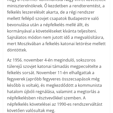
miniszterelnöknek. Ő kezdetben a rendteremtést, a
felkelés leszerelését akarta, de a régi rendszer
mellett fellépő szovjet csapatok Budapestre való
bevonulása után a népfelkelés mellé állt, és
kormányával a követeléseket kívánta teljesíteni.
Sajnálatos módon nem jutott idő a megvalósításra,
mert Moszkvában a felkelés katonai letörése mellett
döntöttek.
Az 1956. november 4-én meginduló, sokszoros
túlerejű szovjet katonai támadás megpecsételte a
felkelés sorsát. November 11-én elhallgattak a
fegyverek (apróbb fegyveres összecsapások még
később is voltak), és megkezdődött a kommunista
hatalom újbóli regnálása, valamint a megtorlás a
népfelkelésben résztvevőkkel szemben. A
népfelkelés követelései az 1990-es rendszerváltást
követően valósultak meg.