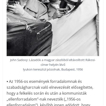
John Sadovy: Lázadók a magyar zászlóból eltávolított Rákosi-
címer helyén lévő
lyukon keresztül pózolnak, Budapest, 1956
•
Az 1956-os események forradalomnak és
szabadságharcnak való elnevezését elősegítette,
hogy a felkelés során és után a kommunisták
„ellenforradalom”-nak nevezték („1956-os
ellenforradalom”), később innen adódott, hogy