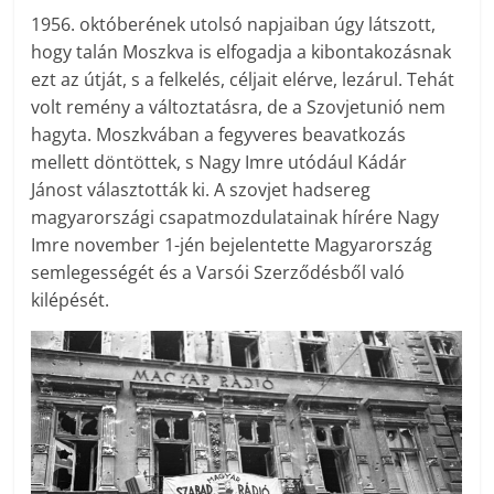
1956. októberének utolsó napjaiban úgy látszott,
hogy talán Moszkva is elfogadja a kibontakozásnak
ezt az útját, s a felkelés, céljait elérve, lezárul. Tehát
volt remény a változtatásra, de a Szovjetunió nem
hagyta. Moszkvában a fegyveres beavatkozás
mellett döntöttek, s Nagy Imre utódául Kádár
Jánost választották ki. A szovjet hadsereg
magyarországi csapatmozdulatainak hírére Nagy
Imre november 1-jén bejelentette Magyarország
semlegességét és a Varsói Szerződésből való
kilépését.