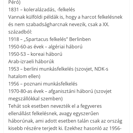
Péró)
1831 – koleralázadás, -felkelés
Vannak külföldi példák is, hogy a harcot felkelésnek
és nem szabadságharcnak nevezik, csak a XX.
századból:
1918 – „Spartacus felkelés” Berlinben
1950-60-as évek – algériai háború
1950-53 – koreai háború
Arab-izraeli háborúk
1953 – berlini munkásfelkelés (szovjet, NDK-s
hatalom ellen)
1956 – poznani munkásfelkelés
1970-80-as évek – afganisztáni háború (szovjet
megszállókkal szemben)
Tehát sok esetben nevezték el a fegyveres
ellenállást felkelésnek, avagy egyszerűen
háborúnak, ami adott esetben talán csak az ország
kisebb részére terjedt ki. Ezekhez hasonló az 1956-