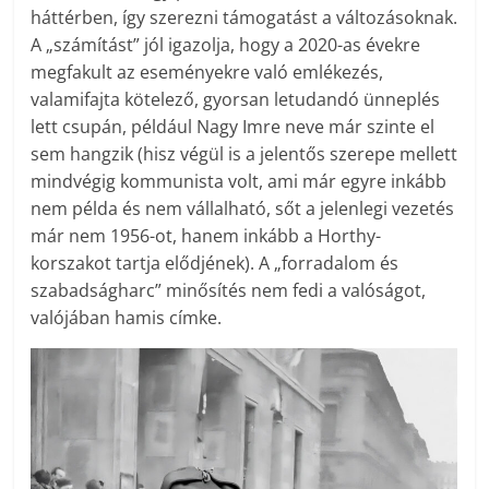
háttérben, így szerezni támogatást a változásoknak.
A „számítást” jól igazolja, hogy a 2020-as évekre
megfakult az eseményekre való emlékezés,
valamifajta kötelező, gyorsan letudandó ünneplés
lett csupán, például Nagy Imre neve már szinte el
sem hangzik (hisz végül is a jelentős szerepe mellett
mindvégig kommunista volt, ami már egyre inkább
nem példa és nem vállalható, sőt a jelenlegi vezetés
már nem 1956-ot, hanem inkább a Horthy-
korszakot tartja elődjének). A „forradalom és
szabadságharc” minősítés nem fedi a valóságot,
valójában hamis címke.