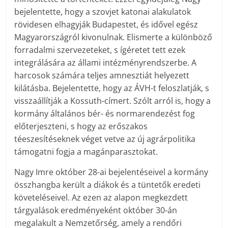
bejelentette, hogy a szovjet katonai alakulatok
rövidesen elhagyják Budapestet, és idővel egész
Magyarországról kivonulnak. Elismerte a különböző
forradalmi szervezeteket, s ígéretet tett ezek
integrálására az állami intézményrendszerbe. A
harcosok számára teljes amnesztiát helyezett
kilátásba. Bejelentette, hogy az ÁVH-t feloszlatják, s
visszaállítják a Kossuth-címert. Szólt arról is, hogy a
kormány általános bér- és normarendezést fog
előterjeszteni, s hogy az erőszakos
téeszesítéseknek véget vetve az új agrárpolitika
támogatni fogja a magánparasztokat.
Nagy Imre október 28-ai bejelentéseivel a kormány
összhangba került a diákok és a tüntetők eredeti
követeléseivel. Az ezen az alapon megkezdett
tárgyalások eredményeként október 30-án
megalakult a Nemzetőrség, amely a rendőri