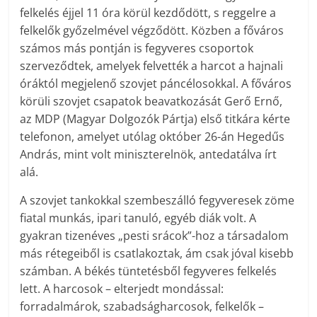
felkelés éjjel 11 óra körül kezdődött, s reggelre a
felkelők győzelmével végződött. Közben a főváros
számos más pontján is fegyveres csoportok
szerveződtek, amelyek felvették a harcot a hajnali
óráktól megjelenő szovjet páncélosokkal. A főváros
körüli szovjet csapatok beavatkozását Gerő Ernő,
az MDP (Magyar Dolgozók Pártja) első titkára kérte
telefonon, amelyet utólag október 26-án Hegedűs
András, mint volt miniszterelnök, antedatálva írt
alá.
A szovjet tankokkal szembeszálló fegyveresek zöme
fiatal munkás, ipari tanuló, egyéb diák volt. A
gyakran tizenéves „pesti srácok”-hoz a társadalom
más rétegeiből is csatlakoztak, ám csak jóval kisebb
számban. A békés tüntetésből fegyveres felkelés
lett. A harcosok – elterjedt mondással:
forradalmárok, szabadságharcosok, felkelők –