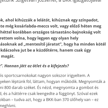
, ahol kihúzzák a lelátót, kihúznak egy színpadot,
ste még kosárlabda-meccs volt, vagy előző héten meg
 héttel korábban országos társastánc-bajnokság volt
rettem volna, hogy legyen egy olyan hely
ásoknak ad „mentesítő járatot”, hogy ha minden kötél
ukdácsolva jut be a küzdőtérre, hanem csak úgy
i magát.
. Honnan jött az ötlet és a kifejezés?
lis sportcsarnokokat nagyon sokszor irigyeltem. A
elyeken léptünk föl, láttam, hogyan működik. Megnyomták a
kolni 800 darab széket. És nézd, megnyomta a gombot és
ad, és a háttérre csak leengedte a függönyt. Szóval ezek
okban – tudva azt, hogy a BKK-ban 370 ülőhely van – ez
 meghívni.