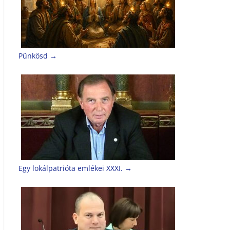
Pünkösd
→
Egy lokálpatrióta emlékei XXXI.
→