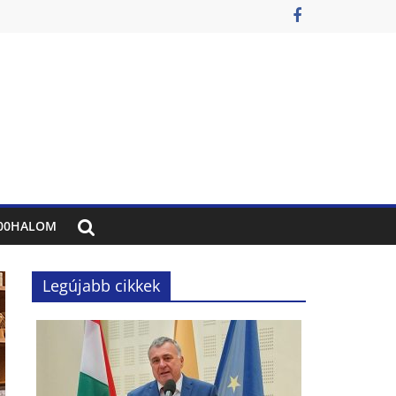
00HALOM
Legújabb cikkek