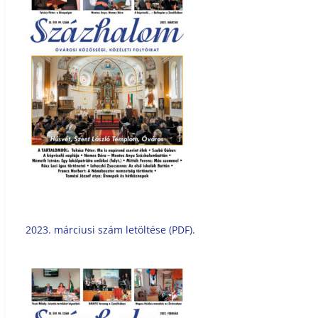
2023. márciusi szám letöltése (PDF).