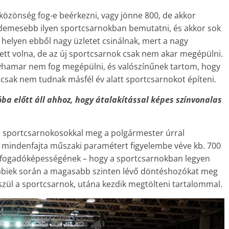
közönség fog-e beérkezni, vagy jönne 800, de akkor
rdemesebb ilyen sportcsarnokban bemutatni, és akkor sok
helyen ebből nagy üzletet csinálnak, mert a nagy
lett volna, de az új sportcsarnok csak nem akar megépülni.
gyhamar nem fog megépülni, és valószínűnek tartom, hogy
csak nem tudnak másfél év alatt sportcsarnokot építeni.
óba előtt áll ahhoz, hogy átalakítással képes színvonalas
 a sportcsarnokosokkal meg a polgármester úrral
 mindenfajta műszaki paramétert figyelembe véve kb. 700
 befogadóképességének – hogy a sportcsarnokban legyen
sőbbiek során a magasabb szinten lévő döntéshozókat meg
szül a sportcsarnok, utána kezdik megtölteni tartalommal.