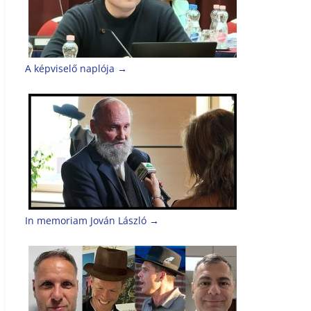
A képviselő naplója
→
In memoriam Jován László
→