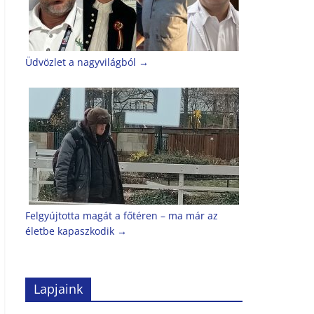
Üdvözlet a nagyvilágból
→
Felgyújtotta magát a főtéren – ma már az
életbe kapaszkodik
→
Lapjaink