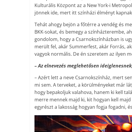
Kulturális Központ az a New York-i Metropol
jönnek ide, mert itt színházi élményt kapnak
Tehát ahogy bejön a főtérre a vendég és meg
BKK-sokat, és bemegy a színházterembe, ahog
gondolom, hogy a Csarnokszínházban is ugya
merült fel, akár Summerfest, akár Forrás, 
vagyok normális. De én szeretem az ilyen m
– Az elnevezés meglehetősen ideiglenesnek
– Azért lett a neve Csarnokszínház, mert se
mi sem. A terveket, a körülményeket már lát
hogy bepakoljuk valahova, hanem ki kell talá
merre mennek majd ki, kit hogyan kell majd t
egyrészt a lakosság hogyan fogja fogadni, 