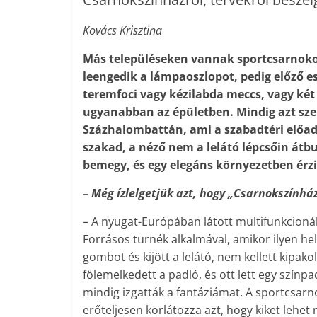
Kovács Krisztina
Más településeken vannak sportcsarnokok
leengedik a lámpaoszlopot, pedig előző e
teremfoci vagy kézilabda meccs, vagy két
ugyanabban az épületben. Mindig azt sze
Százhalombattán, ami a szabadtéri előad
szakad, a néző nem a lelátó lépcsőin átb
bemegy, és egy elegáns környezetben érz
– Még ízlelgetjük azt, hogy „Csarnokszínház”
– A nyugat-Európában látott multifunkcioná
Forrásos turnék alkalmával, amikor ilyen h
gombot és kijött a lelátó, nem kellett kipa
fölemelkedett a padló, és ott lett egy színp
mindig izgatták a fantáziámat. A sportcsarn
erőteljesen korlátozza azt, hogy kiket lehet