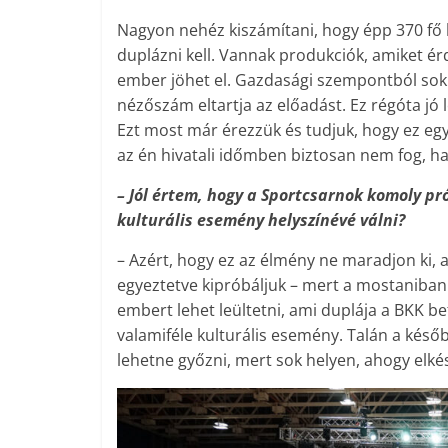
Nagyon nehéz kiszámítani, hogy épp 370 fő 
duplázni kell. Vannak produkciók, amiket é
ember jöhet el. Gazdasági szempontból sok 
nézőszám eltartja az előadást. Ez régóta jó 
Ezt most már érezzük és tudjuk, hogy ez e
az én hivatali időmben biztosan nem fog, ha
– Jól értem, hogy a Sportcsarnok komoly pr
kulturális esemény helyszínévé válni?
– Azért, hogy ez az élmény ne maradjon ki,
egyeztetve kipróbáljuk – mert a mostaniban
embert lehet leültetni, ami duplája a BKK
valamiféle kulturális esemény. Talán a ké
lehetne győzni, mert sok helyen, ahogy elké