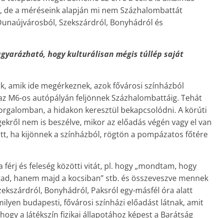
k, de a méréseink alapján mi nem Százhalombattát
Dunaújvárosból, Szekszárdról, Bonyhádról és
gyarázható, hogy kulturálisan mégis túllép saját
k, amik ide megérkeznek, azok fővárosi színházból
 az M6-os autópályán feljönnek Százhalombattáig. Tehát
forgalomban, a hidakon keresztül bekapcsolódni. A körúti
gekről nem is beszélve, mikor az előadás végén vagy el van
a. Itt, ha kijönnek a színházból, rögtön a pompázatos főtére
 férj és feleség közötti vitát, pl. hogy „mondtam, hogy
agad, hanem majd a kocsiban” stb. és összeveszve mennek
zekszárdról, Bonyhádról, Paksról egy-másfél óra alatt
ilyen budapesti, fővárosi színházi előadást látnak, amit
ogy a Játékszín fizikai állapotához képest a Barátság