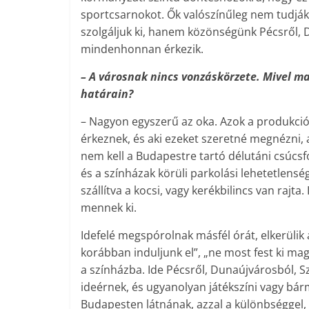
sportcsarnokot. Ők valószínűleg nem tudjá
szolgáljuk ki, hanem közönségünk Pécsről, 
mindenhonnan érkezik.
– A városnak nincs vonzáskörzete. Mivel ma
határain?
– Nagyon egyszerű az oka. Azok a produkció
érkeznek, és aki ezeket szeretné megnézni,
nem kell a Budapestre tartó délutáni csúcs
és a színházak körüli parkolási lehetetlensé
szállítva a kocsi, vagy kerékbilincs van rajt
mennek ki.
Idefelé megspórolnak másfél órát, elkerülik a
korábban induljunk el”, „ne most fest ki m
a színházba. Ide Pécsről, Dunaújvárosból, S
ideérnek, és ugyanolyan játékszíni vagy bárm
Budapesten látnának, azzal a különbséggel, h