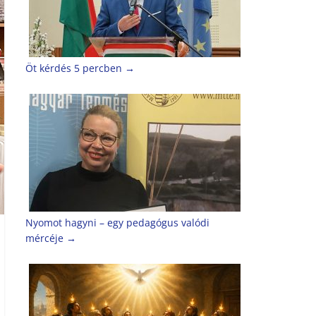
Öt kérdés 5 percben
→
Nyomot hagyni – egy pedagógus valódi
mércéje
→