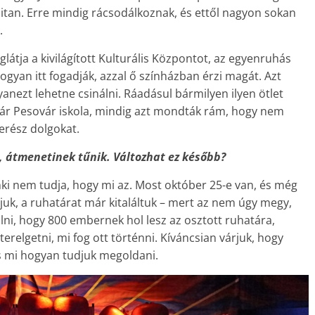
itan. Erre mindig rácsodálkoznak, és ettől nagyon sokan
.
látja a kivilágított Kulturális Központot, az egyenruhás
yan itt fogadják, azzal ő színházban érzi magát. Azt
nezt lehetne csinálni. Ráadásul bármilyen ilyen ötlet
akár Pesovár iskola, mindig azt mondták rám, hogy nem
erész dolgokat.
, átmenetinek tűnik. Változhat ez később?
nki nem tudja, hogy mi az. Most október 25-e van, és még
juk, a ruhatárat már kitaláltuk – mert az nem úgy megy,
lni, hogy 800 embernek hol lesz az osztott ruhatára,
erelgetni, mi fog ott történni. Kíváncsian várjuk, hogy
és mi hogyan tudjuk megoldani.