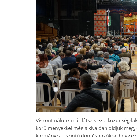
Viszont nálunk már látszik ez a közönség-la
körülményekkel mégis kiválóan oldjuk meg, 
kormányzati szintű döntéshozókra, hogy ez 