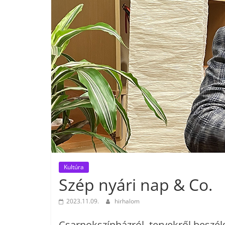
Kultúra
Szép nyári nap & Co.
2023.11.09.
hirhalom
Csarnokszínházról, tervekről beszélg