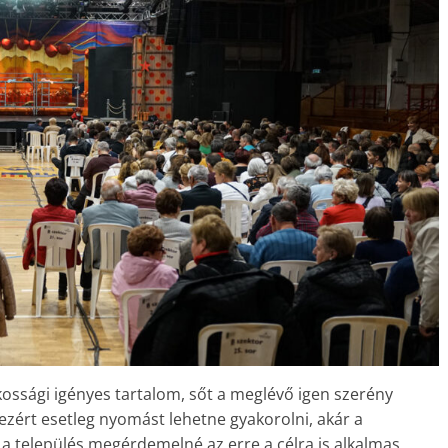
kossági igényes tartalom, sőt a meglévő igen szerény
ezért esetleg nyomást lehetne gyakorolni, akár a
a település megérdemelné az erre a célra is alkalmas