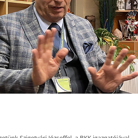
etünk Szigetvári Józseffel, a BKK igazgatójával