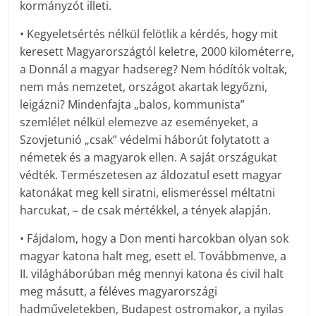
kormányzót illeti.
• Kegyeletsértés nélkül felötlik a kérdés, hogy mit
keresett Magyarországtól keletre, 2000 kilométerre,
a Donnál a magyar hadsereg? Nem hódítók voltak,
nem más nemzetet, országot akartak legyőzni,
leigázni? Mindenfajta „balos, kommunista”
szemlélet nélkül elemezve az eseményeket, a
Szovjetunió „csak” védelmi háborút folytatott a
németek és a magyarok ellen. A saját országukat
védték. Természetesen az áldozatul esett magyar
katonákat meg kell siratni, elismeréssel méltatni
harcukat, – de csak mértékkel, a tények alapján.
• Fájdalom, hogy a Don menti harcokban olyan sok
magyar katona halt meg, esett el. Továbbmenve, a
II. világháborúban még mennyi katona és civil halt
meg másutt, a féléves magyarországi
hadműveletekben, Budapest ostromakor, a nyilas