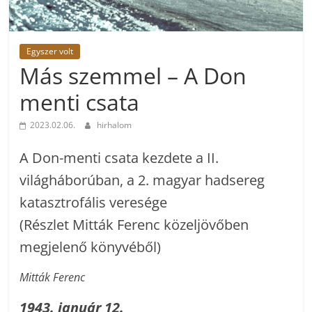
Egyszer volt
Más szemmel – A Don
menti csata
2023.02.06.
hirhalom
A Don-menti csata kezdete a II.
világháborúban, a 2. magyar hadsereg
katasztrofális veresége
(Részlet Mitták Ferenc közeljövőben
megjelenő könyvéből)
Mitták Ferenc
1943. január 12.