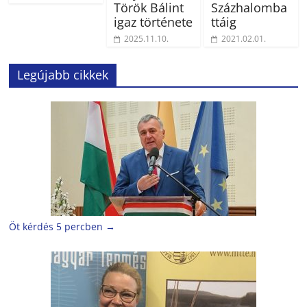
Török Bálint
Százhalomba
igaz története
ttáig
2025.11.10.
2021.02.01.
Legújabb cikkek
Öt kérdés 5 percben
→