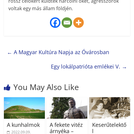
rossz célokért küldték harcolni őket, agresszorok
voltak egy más állam földjén.
←
A Magyar Kultúra Napja az Óvárosban
Egy lokálpatrióta emlékei V.
→
You May Also Like
A kunhalmok
A fekete vitéz
Keserűtelektő
árnyéka –
l
2022.09.09.