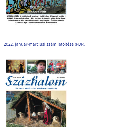
2022. január-márciusi szám letöltése (PDF).