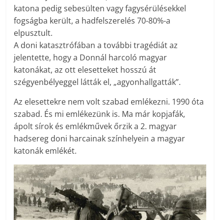
katona pedig sebesülten vagy fagysérülésekkel
fogságba került, a hadfelszerelés 70-80%-a
elpusztult.
A doni katasztrófában a további tragédiát az
jelentette, hogy a Donnál harcoló magyar
katonákat, az ott elesetteket hosszú át
szégyenbélyeggel látták el, „agyonhallgatták”.
Az elesettekre nem volt szabad emlékezni. 1990 óta
szabad. És mi emlékezünk is. Ma már kopjafák,
ápolt sírok és emlékművek őrzik a 2. magyar
hadsereg doni harcainak színhelyein a magyar
katonák emlékét.