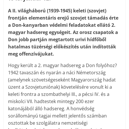
A II. világháború (1939-1945) keleti (szovjet)
frontján elementáris erejű szovjet támadás érte
a Don-kanyarban védelmi feladatokat ellátó 2.
magyar hadsereg egységeit. Az orosz csapatok a
Don jobb partján megtartott urivi hídfőből
hatalmas tüzérségi előkészítés után indították
meg offenzívájukat.
Hogy került a 2. magyar hadsereg a Don folyóhoz?
1942 tavaszán és nyarán a náci Németország
(amelynek szövetségeseként Magyarország hadat
üzent a Szovjetuniónak) követelésére vonult ki a
keleti frontra a szombathelyi III., a pécsi IV. és a
miskolci VII. hadtestek mintegy 200 ezer
katonájából álló hadsereg. A honvédség
sorállományú tagjai mellett jelentős számban
osztottak be szolgálatra nemzetiségi