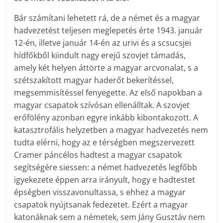
Bár számítani lehetett rá, de a német és a magyar
hadvezetést teljesen meglepetés érte 1943. január
12-én, illetve január 14-én az urivi és a scsucsjei
hídfőkből kiindult nagy erejű szovjet támadás,
amely két helyen áttörte a magyar arcvonalat, s a
szétszakított magyar haderőt bekerítéssel,
megsemmisítéssel fenyegette. Az első napokban a
magyar csapatok szívósan ellenálltak. A szovjet
erőfölény azonban egyre inkább kibontakozott. A
katasztrofális helyzetben a magyar hadvezetés nem
tudta elérni, hogy az e térségben megszervezett
Cramer páncélos hadtest a magyar csapatok
segítségére siessen: a német hadvezetés legfőbb
igyekezete éppen arra irányult, hogy e hadtestet
épségben visszavonultassa, s ehhez a magyar
csapatok nyújtsanak fedezetet. Ezért a magyar
katonáknak sem a németek, sem Jány Gusztáv nem