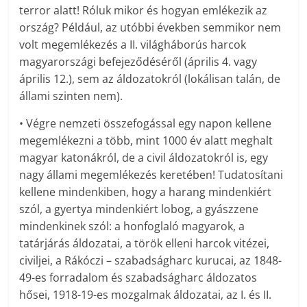
terror alatt! Róluk mikor és hogyan emlékezik az
ország? Például, az utóbbi években semmikor nem
volt megemlékezés a II. világháborús harcok
magyarországi befejeződéséről (április 4. vagy
április 12.), sem az áldozatokról (lokálisan talán, de
állami szinten nem).
• Végre nemzeti összefogással egy napon kellene
megemlékezni a több, mint 1000 év alatt meghalt
magyar katonákról, de a civil áldozatokról is, egy
nagy állami megemlékezés keretében! Tudatosítani
kellene mindenkiben, hogy a harang mindenkiért
szól, a gyertya mindenkiért lobog, a gyászzene
mindenkinek szól: a honfoglaló magyarok, a
tatárjárás áldozatai, a török elleni harcok vitézei,
civiljei, a Rákóczi – szabadságharc kurucai, az 1848-
49-es forradalom és szabadságharc áldozatos
hősei, 1918-19-es mozgalmak áldozatai, az I. és II.