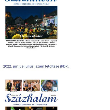
2022. június-júliusi szám letöltése (PDF).