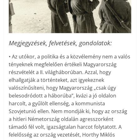
Megjegyzések, felvetések, gondolatok:
• Az utókor, a politika és a közvélemény nem a valós
tényeknek megfelelően értékeli Magyarország
részvételét a II. világháborúban. Azzal, hogy
elhallgatják a történteket, azt igyekeznek
valószínűsíteni, hogy Magyarország „csak úgy
belesodródott a háborúba”, kvázi a jó oldalon
harcolt, a gyűlölt ellenség, a kommunista
Szovjetunió ellen. Nem mondják ki, hogy az ország
a hitleri Németország oldalán agresszorként
támadó fél volt, igazságtalan harcot folytatott. A
felelősség az ország vezetését, Horthy Miklós