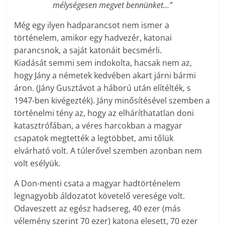
mélységesen megvet bennünket…”
Még egy ilyen hadparancsot nem ismer a
történelem, amikor egy hadvezér, katonai
parancsnok, a saját katonáit becsmérli.
Kiadását semmi sem indokolta, hacsak nem az,
hogy Jány a németek kedvében akart járni bármi
áron. (Jány Gusztávot a háború után elítélték, s
1947-ben kivégezték). Jány minősítésével szemben a
történelmi tény az, hogy az elháríthatatlan doni
katasztrófában, a véres harcokban a magyar
csapatok megtették a legtöbbet, ami tőlük
elvárható volt. A túlerővel szemben azonban nem
volt esélyük.
A Don-menti csata a magyar hadtörténelem
legnagyobb áldozatot követelő veresége volt.
Odaveszett az egész hadsereg, 40 ezer (más
vélemény szerint 70 ezer) katona elesett, 70 ezer