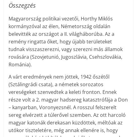
Összegzés
Magyarország politikai vezetői, Horthy Miklós
kormányzóval az élen, Németország oldalán
belevitték az országot a II. világháborúba. Az a
remény ringatta őket, hogy újabb területeket
tudnak visszaszerezni, vagy szerezni más államok
rovására (Szovjetunió, Jugoszlávia, Csehszlovákia,
Románia).
A várt eredmények nem jöttek, 1942 őszétől
(Sztálingrádi csata), a németek sorozatos
vereségeket szenvedtek a keleti fronton. Ennek
része volt a 2. magyar hadsereg katasztrófája a Don
– kanyarban, Voronyezsnél. A rosszul felszerelt
sereg elvérzett a túlerővel szemben. Az ott harcoló
magyar katonák derekasan küzdöttek, méltóak az
utókor tiszteletére, még annak ellenére is, hogy