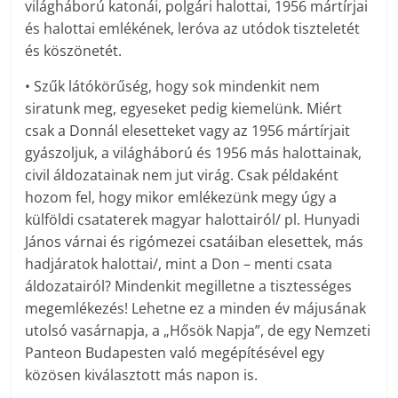
világháború katonái, polgári halottai, 1956 mártírjai
és halottai emlékének, leróva az utódok tiszteletét
és köszönetét.
• Szűk látókörűség, hogy sok mindenkit nem
siratunk meg, egyeseket pedig kiemelünk. Miért
csak a Donnál elesetteket vagy az 1956 mártírjait
gyászoljuk, a világháború és 1956 más halottainak,
civil áldozatainak nem jut virág. Csak példaként
hozom fel, hogy mikor emlékezünk megy úgy a
külföldi csataterek magyar halottairól/ pl. Hunyadi
János várnai és rigómezei csatáiban elesettek, más
hadjáratok halottai/, mint a Don – menti csata
áldozatairól? Mindenkit megilletne a tisztességes
megemlékezés! Lehetne ez a minden év májusának
utolsó vasárnapja, a „Hősök Napja”, de egy Nemzeti
Panteon Budapesten való megépítésével egy
közösen kiválasztott más napon is.