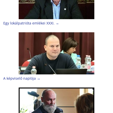
Egy lokálpatrióta emlékei XXXI.
→
A képviselő naplója
→