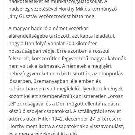
hadköteleseket és munkaszolgálatosokat. A
hadsereg vezetésével Horthy Miklós kormányzó
Jány Gusztáv vezérezredest bízta meg.
A magyar haderő a német vezérkar
alárendeltségébe tartozott, azt kapta feladatul,
hogy a Don folyó vonalát 200 kilométer
hosszúságban védje. Erre azonban a rosszul
felszerelt, korszerűtlen fegyverzetű magyar katonák
nem voltak alkalmasak. A németek a megígért
nehézfegyvereket nem biztosították, az utánpótlás
lőszerben, üzemanyagban, élelemben és
ruházatban sem volt megfelelő. Ilyen körülmények
között kellett szembenézniük az ismeretlen „orosz
tél” zordságával és a Don mögött ellentámadásra
készülő szovjet csapatokkal. A sztálingrádi szovjet
áttörés után Hitler 1942. de­cember 27-ei kérésére
Horthy megtiltotta a csapatoknak a visszavonulást,
és a merev védekezést írta elő.