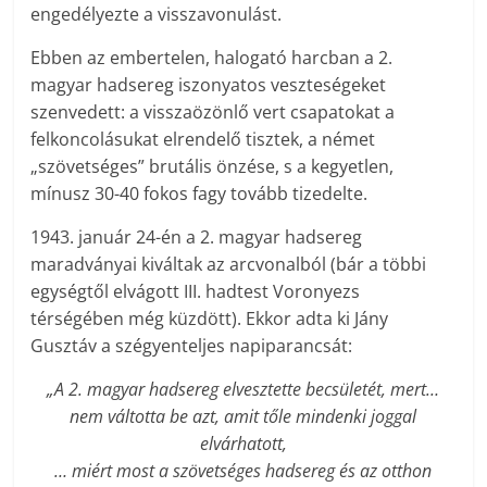
engedélyezte a visszavonulást.
Ebben az embertelen, halogató harcban a 2.
magyar hadsereg iszonyatos veszteségeket
szenvedett: a visszaözönlő vert csapatokat a
felkoncolásukat elrendelő tisztek, a német
„szövetséges” brutális önzése, s a kegyetlen,
mínusz 30-40 fokos fagy tovább tizedelte.
1943. január 24-én a 2. magyar hadsereg
maradványai kiváltak az arcvonalból (bár a többi
egységtől elvágott III. hadtest Voronyezs
térségében még küzdött). Ekkor adta ki Jány
Gusztáv a szégyenteljes napiparancsát:
„A 2. magyar hadsereg elvesztette becsületét, mert…
nem váltotta be azt, amit tőle mindenki joggal
elvárhatott,
… miért most a szövetséges hadsereg és az otthon