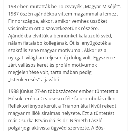
1987-ben mutatták be Tolcsvayék „Magyar Miséjét”.
1987 őszén ajándékba vittem magammal a lemezt
Finnországba, akkor, amikor vemhes üszőket
vásároltam ott a szövetkezetünk részére.
Ajándékba elvittük a bennünket kalauzoló svéd,
nálam fiatalabb kollegának. Őt is lenyűgözték a
szakrális zene magyar motívumai. Akkor ez a
nyugati világban teljesen új dolog volt. Egyszerre
zárt vallásos keret és profán motívumok
megjelenítése volt, tartalmában pedig
„Istenkeresés” a javából.
1988 június 27-én többszázezer ember tüntetett a
Hősök terén a Ceausescu féle falurombolás ellen.
Reflektorfénybe került a Trianon által kívül rekedt
magyar milliók siralmas helyzete. Ezt a tüntetést
már Csurka István író és dr. Németh László
polgárjogi aktivista ügyvéd szervezte. A Bős-