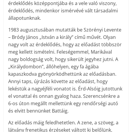
érdeklődés középpontjába és a vele való viszony,
érdeklődés, mindenkor ismérvévé vált társadalmi
állapotunknak.
1983 augusztusában mutatták be Szörényi Levente
– Bródy János „István a király” című művét. Olyan
nagy volt az érdeklődés, hogy az előadást többször
meg kellett ismételni. Feleségemmel, Marikával
nagy boldogság volt, hogy sikerült jegyhez jutni. A
„Királydombon”, állóhelyen, egy fa ágába
kapaszkodva gyönyörködhettünk az előadásban.
Annyi taps, újrázás követte az előadást, hogy
lekéstük a nagyéjféli vonatot is. Érd-Alsóig jutottunk
el vonattal és onnan gyalog haza. Szerencsénkre a
6-os úton megállt mellettünk egy rendőrségi autó
és elvitt bennünket Battáig.
Az előadás máig feledhetetlen. A zene, a szöveg, a
látvány frenetikus érzéseket váltott ki belőlünk.