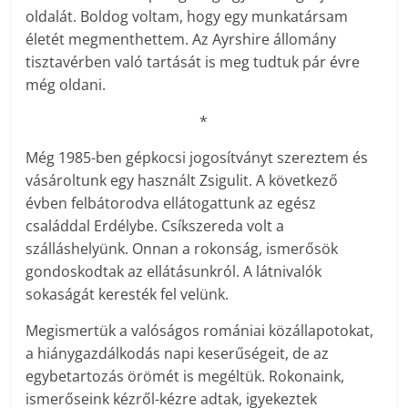
oldalát. Boldog voltam, hogy egy munkatársam
életét megmenthettem. Az Ayrshire állomány
tisztavérben való tartását is meg tudtuk pár évre
még oldani.
*
Még 1985-ben gépkocsi jogosítványt szereztem és
vásároltunk egy használt Zsigulit. A következő
évben felbátorodva ellátogattunk az egész
családdal Erdélybe. Csíkszereda volt a
szálláshelyünk. Onnan a rokonság, ismerősök
gondoskodtak az ellátásunkról. A látnivalók
sokaságát keresték fel velünk.
Megismertük a valóságos romániai közállapotokat,
a hiánygazdálkodás napi keserűségeit, de az
egybetartozás örömét is megéltük. Rokonaink,
ismerőseink kézről-kézre adtak, igyekeztek