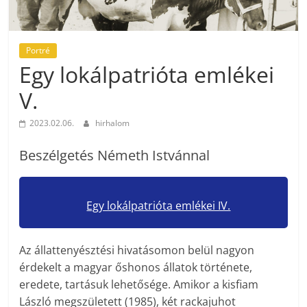
Portré
Egy lokálpatrióta emlékei
V.
2023.02.06.
hirhalom
Beszélgetés Németh Istvánnal
Egy lokálpatrióta emlékei IV.
Az állattenyésztési hivatásomon belül nagyon
érdekelt a magyar őshonos állatok története,
eredete, tartásuk lehetősége. Amikor a kisfiam
László megszületett (1985), két rackajuhot