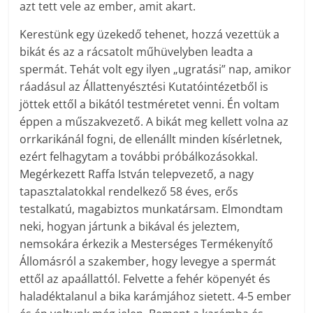
azt tett vele az ember, amit akart.
Kerestünk egy üzekedő tehenet, hozzá vezettük a
bikát és az a rácsatolt műhüvelyben leadta a
spermát. Tehát volt egy ilyen „ugratási” nap, amikor
ráadásul az Állattenyésztési Kutatóintézetből is
jöttek ettől a bikától testméretet venni. Én voltam
éppen a műszakvezető. A bikát meg kellett volna az
orrkarikánál fogni, de ellenállt minden kísérletnek,
ezért felhagytam a további próbálkozásokkal.
Megérkezett Raffa István telepvezető, a nagy
tapasztalatokkal rendelkező 58 éves, erős
testalkatú, magabiztos munkatársam. Elmondtam
neki, hogyan jártunk a bikával és jeleztem,
nemsokára érkezik a Mesterséges Termékenyítő
Állomásról a szakember, hogy levegye a spermát
ettől az apaállattól. Felvette a fehér köpenyét és
haladéktalanul a bika karámjához sietett. 4-5 ember