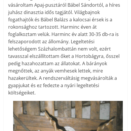
vásároltam Apaj-pusztáról Bábel Sándortól, a híres
juhász dinasztia idős tagjától. Világbajnok
fogathajtók és Bábel Balázs a kalocsai érsek is a
rokonsághoz tartozott. Harminc éven át
foglalkoztam velük. Harminc év alatt 30-35 db-ra is
felszaporodott az állomány. Legeltetési
lehetőségem Százhalombattán nem volt, ezért
tavasszal elszállítottam őket a Hortobágyra, ősszel
pedig hazahozattam az állatokat. A bárányok
megnőttek, az anyák vemhesek lettek, mire
hazakerültek. A rendszerváltásig megvásárolták a
gyapjukat és ez fedezte a nyári legeltetési
költségeiket.