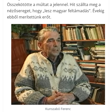
Összekötötte a múltat a jelennel. Hit szállta meg a
nézősereget, hogy „lesz magyar feltámadás”. Évekig
ebből merítettünk erőt.
Kunszabó Ferenc