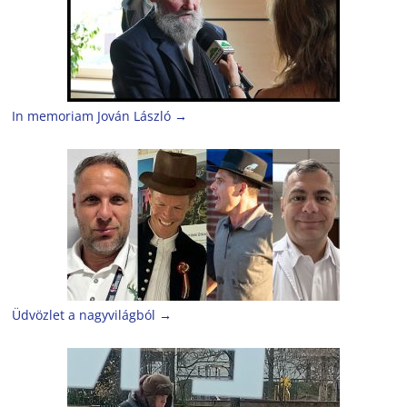
In memoriam Jován László
→
Üdvözlet a nagyvilágból
→