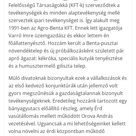
Felelősségű Társaságokká (KFT-k) szerveződtek a
tevékenységek és minden alaptevékenység mellé
szerveztek ipari tevékenységet is. Így alakult meg
1991-ben az Agro-Benta KFT. Ennek lett igazgatója
Varró Imre üzemgazdász és ekkor lettem én
főállattenyésztő. Hozzám került a Benta-pusztai
növendéktelep és új próbálkozásként született pár
apró ágazat: kékróka, speciális kutyák tenyésztése
és a humusztermelő giliszta telep.
Múló divatoknak bizonyultak ezek a vállalkozások és
az első kedvező konjunktúrák után jellemző volt
gyors megszűnésük a gazdaságtalannak bizonyult
tevékenységeknek. Eredetileg hozzánk tartozott egy
bányagyutacs előállító részleg, amely Érd
vasútállomás mellett működött Orova András
vezetésével. Ugyancsak a mi lehetőségeinket kellett
volna növelni az érdi központban működő