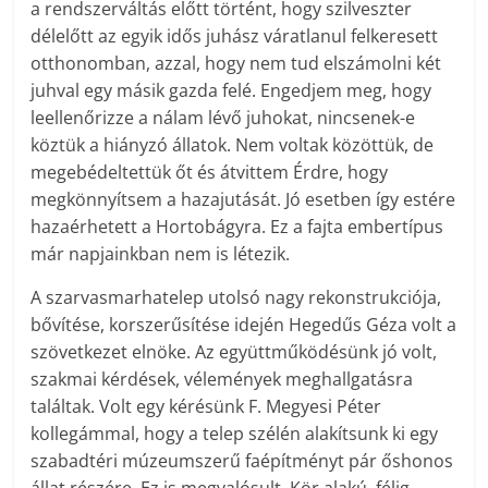
a rendszerváltás előtt történt, hogy szilveszter
délelőtt az egyik idős juhász váratlanul felkeresett
otthonomban, azzal, hogy nem tud elszámolni két
juhval egy másik gazda felé. Engedjem meg, hogy
leellenőrizze a nálam lévő juhokat, nincsenek-e
köztük a hiányzó állatok. Nem voltak közöttük, de
megebédeltettük őt és átvittem Érdre, hogy
megkönnyítsem a hazajutását. Jó esetben így estére
hazaérhetett a Hortobágyra. Ez a fajta embertípus
már napjainkban nem is létezik.
A szarvasmarhatelep utolsó nagy rekonstrukciója,
bővítése, korszerűsítése idején Hegedűs Géza volt a
szövetkezet elnöke. Az együttműködésünk jó volt,
szakmai kérdések, vélemények meghallgatásra
találtak. Volt egy kérésünk F. Megyesi Péter
kollegámmal, hogy a telep szélén alakítsunk ki egy
szabadtéri múzeumszerű faépítményt pár őshonos