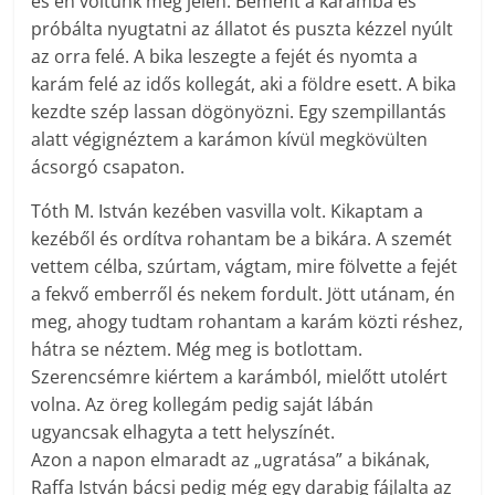
és én voltunk még jelen. Bement a karámba és
próbálta nyugtatni az állatot és puszta kézzel nyúlt
az orra felé. A bika leszegte a fejét és nyomta a
karám felé az idős kollegát, aki a földre esett. A bika
kezdte szép lassan dögönyözni. Egy szempillantás
alatt végignéztem a karámon kívül megkövülten
ácsorgó csapaton.
Tóth M. István kezében vasvilla volt. Kikaptam a
kezéből és ordítva rohantam be a bikára. A szemét
vettem célba, szúrtam, vágtam, mire fölvette a fejét
a fekvő emberről és nekem fordult. Jött utánam, én
meg, ahogy tudtam rohantam a karám közti réshez,
hátra se néztem. Még meg is botlottam.
Szerencsémre kiértem a karámból, mielőtt utolért
volna. Az öreg kollegám pedig saját lábán
ugyancsak elhagyta a tett helyszínét.
Azon a napon elmaradt az „ugratása” a bikának,
Raffa István bácsi pedig még egy darabig fájlalta az