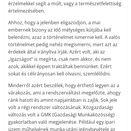
érzelmekkel segít a múlt, vagy a természetfelettiség
értelmezésében.
Ahhoz, hogy a jelenben eligazodjon, a mai
embernek bizony az Idő mélységes kútjába kell
belenézni, azaz a történelmet ismernie kell. A valós
történelmet pedig nehéz megismerni, mert azt az
érdekek által irányítva írják. Azért volt, aki az
„Igazságot” is megírta, csak nem akkor, és nem
azok, akikkel éppen traktáltak bennünket. Ezért
sokat és célirányosan kell olvasni, szemlélődni.
Minderről azért beszélek, hogy érthető legyen az a
várakozás, ami a rendszerváltást megelőzte, ahogy
ránk hatott és amint napjainkban is zajlik. Sok jele
volt a régi rendszer változásának. Közgazdasági
változás volt a GMK (Gazdasági Munkaközösség)
gyakorlatban való megjelenése. Például egy ipari
üzem műhelyének munka utáni igénybevétele az