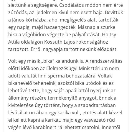
siettünk a segítségére. Csodálatos módon nem érte
zúzódás, az ijedelmen kívül nem esett baja. Bevittük
a János-kórházba, ahol megfigyelés alatt tartották
egy napig, majd hazaengedték. Másnap a szürke
bika a vágóhídon végezte be pályafutását. Hoitsy
Attila oldalágon Kossuth Lajos rokonságához
tartozott. Erről nagyapja tartott nekünk előadást.
Volt egy másik „bika” kalandunk is. A rendszerváltás
előtti időkben az Élelmezésügyi Minisztérium nem
adott valutát finn sperma behozatalára. Voltak
bikanevelő teheneink, azoktól bika utódok és ez
lehetővé tette, hogy saját apaállattól nyerjünk az
állomány részére termékenyítő anyagot. Ennek a
kivitelezése úgy történt, hogy a szabadtartásban
lévő állat orrában egy karika volt, etetés alatt kézzel
el kellett kapni a karikát, majd egy vasvezető rúd
végén lévő karabínert rá lehetett csatolni. Innentől