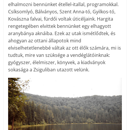
elhalmozni bennünket étellel-itallal, programokkal.
Csíksomlyó, Bálványos, Szent Anna-tó, Gyilkos-tó,
Kovászna falvai, fürdői voltak úticéljaink. Hargita
rengetegében elvittek bennünket egy elhagyott
aranybánya aknáiba. Ezek az utak ismétlődtek, és
ahogyan az ottani állapotok mind
elviselhetetlenebbé váltak az ott élők számára, mi is
tudtuk, mire van szüksége a vendéglátóinknak:
gyógyszer, élelmiszer, könyvek, a kiadványok
sokasága a Zsiguliban utazott velünk.