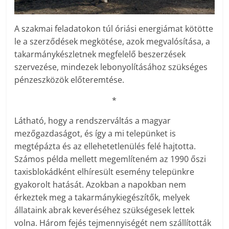
A szakmai feladatokon túl óriási energiámat kötötte
le a szerződések megkötése, azok megvalósítása, a
takarmánykészletnek megfelelő beszerzések
szervezése, mindezek lebonyolításához szükséges
pénzeszközök előteremtése.
*
Látható, hogy a rendszerváltás a magyar
mezőgazdaságot, és így a mi telepünket is
megtépázta és az ellehetetlenülés felé hajtotta.
Számos példa mellett megemlíteném az 1990 őszi
taxisblokádként elhíresült esemény telepünkre
gyakorolt hatását. Azokban a napokban nem
érkeztek meg a takarmánykiegészítők, melyek
állataink abrak keveréséhez szükségesek lettek
volna. Három fejés tejmennyiségét nem szállították