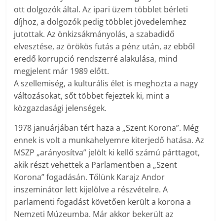
ott dolgozók által. Az ipari üzem többlet bérleti
díjhoz, a dolgozók pedig többlet jövedelemhez
jutottak. Az önkizsákmányolás, a szabadidő
elvesztése, az örökös futás a pénz után, az ebből
eredő korrupció rendszerré alakulása, mind
megjelent már 1989 előtt.
A szellemiség, a kulturális élet is meghozta a nagy
változásokat, sőt többet fejeztek ki, mint a
közgazdasági jelenségek.
1978 januárjában tért haza a „Szent Korona”. Még
ennek is volt a munkahelyemre kiterjedő hatása. Az
MSZP „arányosítva” jelölt ki kellő számú párttagot,
akik részt vehettek a Parlamentben a „Szent
Korona” fogadásán. Tőlünk Karajz Andor
inszeminátor lett kijelölve a részvételre. A
parlamenti fogadást követően került a korona a
Nemzeti Múzeumba. Már akkor bekerült az