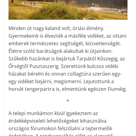
Minden út nagy kaland volt, óriási élmény.
Gyermekeink is élvezték a másféle vidéket, az ottani
emberek természetes segítségét, közvetlenségét.
Életre szóló barátságok alakultak ki útjainkon.
Szűkebb hazánkat is bejártuk Tarpától Kőszegig, az
Őrségtől Pusztaszerig. Szerettünk kulcsos vidéki
házakat bérelni és onnan csillagtúra szerűen egy-
egy vidéket bejárni, megismerni. Lejutottunk a
horvát tengerpartra is, elmentünk egészen Fiuméig.
*
A telepi munkámon kívül igyekeztem az
érdekképviseleti lehetőségeket kihasználva
országos fórumokon felszólalni a tejtermelők
érdekében. A rendszerváltás előtt az alapvető