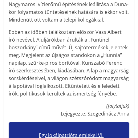
Nagymarosi vízierőmű építésének leállítása a Duna-
kör folyamatos tüntetéseinek hatására is ekkor volt.
Mindenütt ott voltam a telepi kollegákkal.
Ebben az időben találkoztam először Vass Albert
író nevével. Aluljárókban árulták a „Funtineli
boszorkány” című művét. Új sajtótermékek jelentek
meg. Megjelent az újságos standokon a „Hunnia”
napilap, szürke-piros borítóval, Kunszabó Ferenc
író szerkesztésében, kiadásában. A lap a magyarság
sorskérdéseivel, a világon szétszóródott magyarság
állapotával foglalkozott. Eltüntetett és elfeledett
írók, politikusok kerültek az ismertség fényébe.
(folytatjuk)
Lejegyezte: Szegedinácz Anna
Egy lokálpatrióta emlékei VI.