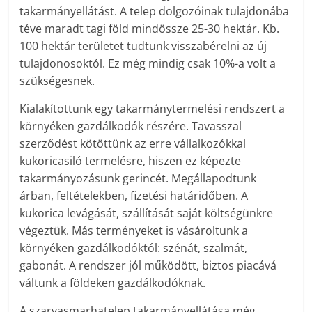
takarmányellátást. A telep dolgozóinak tulajdonába
téve maradt tagi föld mindössze 25-30 hektár. Kb.
100 hektár területet tudtunk visszabérelni az új
tulajdonosoktól. Ez még mindig csak 10%-a volt a
szükségesnek.
Kialakítottunk egy takarmánytermelési rendszert a
környéken gazdálkodók részére. Tavasszal
szerződést kötöttünk az erre vállalkozókkal
kukoricasiló termelésre, hiszen ez képezte
takarmányozásunk gerincét. Megállapodtunk
árban, feltételekben, fizetési határidőben. A
kukorica levágását, szállítását saját költségünkre
végeztük. Más terményeket is vásároltunk a
környéken gazdálkodóktól: szénát, szalmát,
gabonát. A rendszer jól működött, biztos piacává
váltunk a földeken gazdálkodóknak.
A szarvasmarhatelep takarmányellátása még