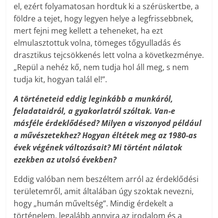
el, ezért folyamatosan hordtuk ki a szérüskertbe, a
földre a tejet, hogy legyen helye a legfrissebbnek,
mert fejni meg kellett a teheneket, ha ezt
elmulasztottuk volna, tömeges tőgyulladás és
drasztikus tejcsökkenés lett volna a következménye.
„Repül a nehéz kő, nem tudja hol áll meg, s nem
tudja kit, hogyan talál el!”.
A történeteid eddig leginkább a munkáról,
feladataidról, a gyakorlatról szóltak. Van-e
másféle érdeklődésed? Milyen a viszonyod például
a művészetekhez? Hogyan éltétek meg az 1980-as
évek végének változásait? Mi történt nálatok
ezekben az utolsó években?
Eddig valóban nem beszéltem arról az érdeklődési
területemről, amit általában úgy szoktak nevezni,
hogy „humán műveltség”. Mindig érdekelt a
történelem, legalább annyira az irodalom és a