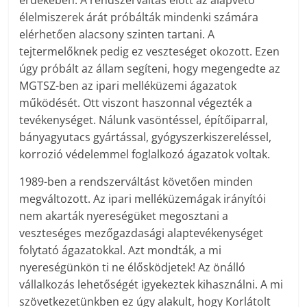
élelmiszerek árát próbálták mindenki számára
elérhetően alacsony szinten tartani. A
tejtermelőknek pedig ez veszteséget okozott. Ezen
úgy próbált az állam segíteni, hogy megengedte az
MGTSZ-ben az ipari melléküzemi ágazatok
működését. Ott viszont haszonnal végezték a
tevékenységet. Nálunk vasöntéssel, építőiparral,
bányagyutacs gyártással, gyógyszerkiszereléssel,
korrozió védelemmel foglalkozó ágazatok voltak.
1989-ben a rendszerváltást követően minden
megváltozott. Az ipari melléküzemágak irányítói
nem akarták nyereségüket megosztani a
veszteséges mezőgazdasági alaptevékenységet
folytató ágazatokkal. Azt mondták, a mi
nyereségünkön ti ne élősködjetek! Az önálló
vállalkozás lehetőségét igyekeztek kihasználni. A mi
szövetkezetünkben ez úgy alakult, hogy Korlátolt