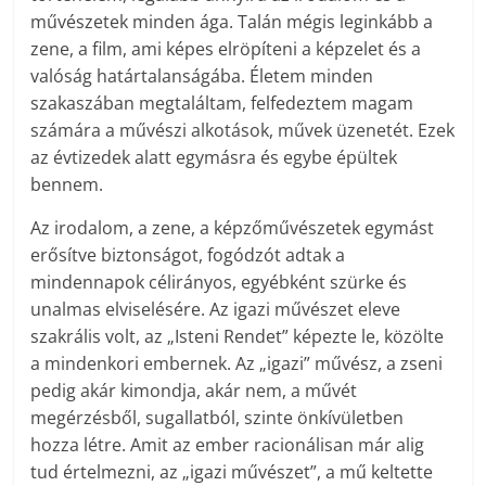
művészetek minden ága. Talán mégis leginkább a
zene, a film, ami képes elröpíteni a képzelet és a
valóság határtalanságába. Életem minden
szakaszában megtaláltam, felfedeztem magam
számára a művészi alkotások, művek üzenetét. Ezek
az évtizedek alatt egymásra és egybe épültek
bennem.
Az irodalom, a zene, a képzőművészetek egymást
erősítve biztonságot, fogódzót adtak a
mindennapok célirányos, egyébként szürke és
unalmas elviselésére. Az igazi művészet eleve
szakrális volt, az „Isteni Rendet” képezte le, közölte
a mindenkori embernek. Az „igazi” művész, a zseni
pedig akár kimondja, akár nem, a művét
megérzésből, sugallatból, szinte önkívületben
hozza létre. Amit az ember racionálisan már alig
tud értelmezni, az „igazi művészet”, a mű keltette