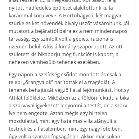
állat részére. Ez is megvalósult. Kör alakú, félig
nyitott nádfedeles épületet alakítottunk ki, fa
karámmal körülvéve. A Hortobágyról két magyar
szürke és két növendék bivaly üszőt vásároltunk. Jól
mutatott a bejárattól balra ez a nem mindennapos
társaság. Egy színfolt volt a gépies, racionális
üzemen belül. A kis állomány szaporodott. Az ott
született kis bikaborjú még funkciót is kapott, a
nehezen vemhesülő tehenek esetében.
Egy napon a szelídség csődöt mondott és csak a
telepi „őrangyalok” hárították el a tragédiát. A
tehenek behajtását végző fiatal fejőmunkást, Hoitsy
Attilát felöklelte. Miközben az a földön feküdt, a bika
a szarvával igyekezett lenyomni a testét, de a szarv
íve nem engedte. Aztán mégis egy hirtelen
mozdulattal, mint egy hatalmas villa alányúlt a
testnek és a fiatalember, mint egy nagy fotelben,
úgy volt a szarvak fogságában. Akkor már sokan