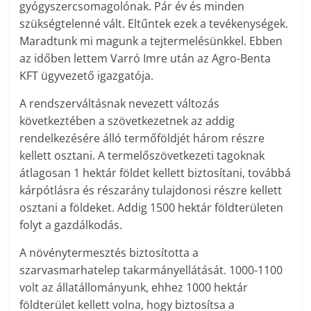
gyógyszercsomagolónak. Pár év és minden
szükségtelenné vált. Eltűntek ezek a tevékenységek.
Maradtunk mi magunk a tejtermelésünkkel. Ebben
az időben lettem Varró Imre után az Agro-Benta
KFT ügyvezető igazgatója.
A rendszerváltásnak nevezett változás
következtében a szövetkezetnek az addig
rendelkezésére álló termőföldjét három részre
kellett osztani. A termelőszövetkezeti tagoknak
átlagosan 1 hektár földet kellett biztosítani, továbbá
kárpótlásra és részarány tulajdonosi részre kellett
osztani a földeket. Addig 1500 hektár földterületen
folyt a gazdálkodás.
A növénytermesztés biztosította a
szarvasmarhatelep takarmányellátását. 1000-1100
volt az állatállományunk, ehhez 1000 hektár
földterület kellett volna, hogy biztosítsa a