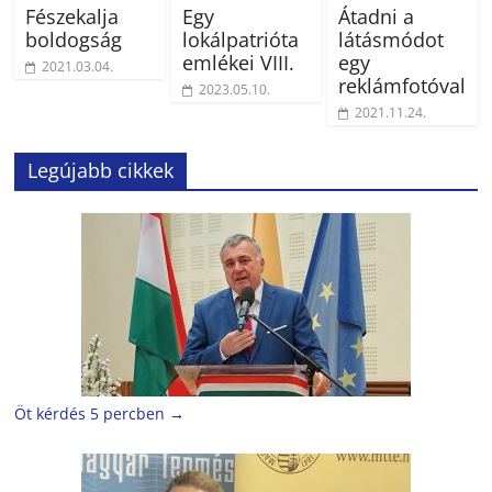
Fészekalja
Egy
Átadni a
boldogság
lokálpatrióta
látásmódot
emlékei VIII.
egy
2021.03.04.
reklámfotóval
2023.05.10.
2021.11.24.
Legújabb cikkek
Öt kérdés 5 percben
→