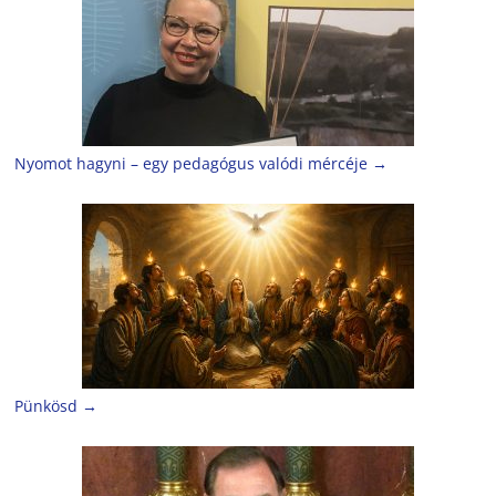
Nyomot hagyni – egy pedagógus valódi mércéje
→
Pünkösd
→