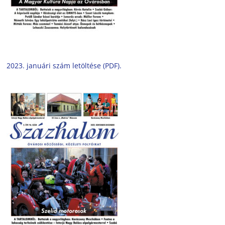
2023. januári szám letöltése (PDF).