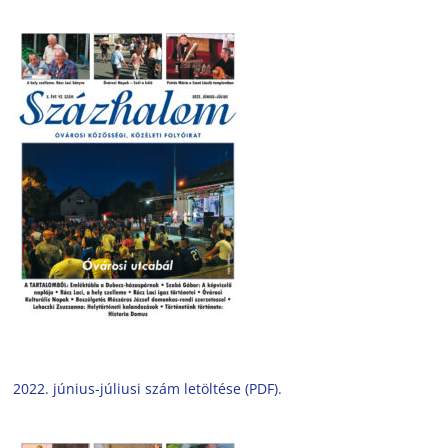
2022. június-júliusi szám letöltése (PDF).