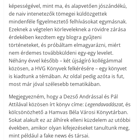
képességével, mint ma, és alapvetően jószándékú,
de naiv intenetezők tömegei küldözgettek
mindenféle figyelmeztető felhívásokat egymásnak.
Ezeknek a végtelen körleveleknek a rövidre zárása
érdekében kezdtem egy blogra gyűjteni
történeteket, és próbáltam elmagyarázni, miért
nem érdemes továbbküldeni egy-egy levelet.
Néhány évvel később – két újságíró kollégámmal
közösen, a HVG Könyvek felkérésére – egy könyvet
is kiadtunk a témában. Az oldal pedig azóta is fut,
most már jóval szélesebb tematikában.
Megjegyezném, hogy a Dezső Andrással és Pál
Attilával közösen írt könyv címe:
Legendavadászat
, és
kölcsönözhető a Hamvas Béla Városi Könyvtárban.
Sokat alakult ez az álhírek elleni küzdelem az utóbbi
években, amikor olyan kifejezéseket tanultunk meg,
mint például a fake news és társai.