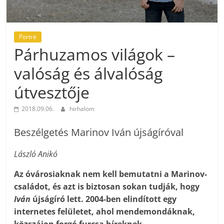
Portré
Párhuzamos világok –
valóság és álvalóság
útvesztője
2018.09.06.
hirhalom
Beszélgetés Marinov Iván újságíróval
László Anikó
Az óvárosiaknak nem kell bemutatni a Marinov-
csa­lá­dot, és azt is biztosan sokan tudják, hogy
Iván
újságíró lett. 2004-ben elindított egy
internetes felületet, ahol mendemondáknak,