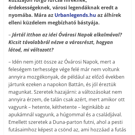
közszájon forgó furcsa híreknek,
érdekességeknek, városi legendáknak eredt a
nyomába. Mára az
Urban­le­gends.hu
az álhírek
elleni küzdelem megbízható bástyája.
–
Jártál itthon az idei Óvárosi Napok alkalmával?
Kicsit távolabbról nézve a városrészt, hogyan
látod, mi változott?
– Idén nem jött össze az Óvárosi Napok, mert a
feleségem terhessége vége felé már nem voltunk
annyira mozgékonyak, de például az előző években
jártunk ezeken a napokon Battán, és jól éreztük
magunkat. Szeretek hazajárni: a változásokat nem
annyira érzem, de talán csak azért, mert amikor ott
vagyunk – hetente, kéthetente – leginkább az
apukámnál vagyunk, a húgommal és a családjával.
Emellett szeretek a Duna-parton futni, ahol a pesti
futásaimhoz képest a csönd az, ami hozzáad a futás