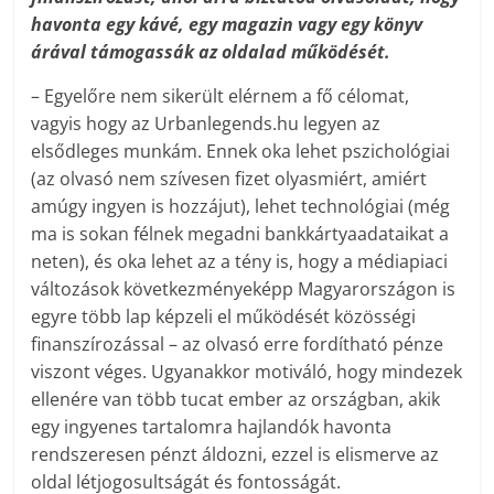
havonta egy kávé, egy magazin vagy egy könyv
árával támogassák az oldalad működését.
– Egyelőre nem sikerült elérnem a fő célomat,
vagyis hogy az Urbanlegends.hu legyen az
elsődleges munkám. Ennek oka lehet pszichológiai
(az olvasó nem szívesen fizet olyasmiért, amiért
amúgy ingyen is hozzájut), lehet technológiai (még
ma is sokan félnek megadni bankkártyaadataikat a
neten), és oka lehet az a tény is, hogy a médiapiaci
változások következményeképp Magyarországon is
egyre több lap képzeli el működését közösségi
finanszírozással – az olvasó erre fordítható pénze
viszont véges. Ugyanakkor motiváló, hogy mindezek
ellenére van több tucat ember az országban, akik
egy ingyenes tartalomra hajlandók havonta
rendszeresen pénzt áldozni, ezzel is elismerve az
oldal létjogosultságát és fontosságát.