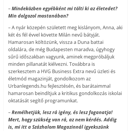
–
Mindeközben egyébként mi tölti ki az életedet?
Min dolgozol mostanában?
– A nyár közepén született meg kislányom, Anna, aki
két és fél évvel követte Milán nevű bátyját.
Hamarosan költözünk, vissza a Duna battai
oldalára, de még Budapesten maradva, úgyhogy
sűrű időszakban vagyunk, aminek megpróbáljuk
minden pillanatát kiélvezni. Továbbra is
szerkesztem a HVG Business Extra nevű üzleti és
életmód magazinját, gondolkozom az
Urbanlegends.hu fejlesztésén, és barátaimmal
hamarosan beindítjuk a kritikus gondolkozás iskolai
oktatását segítő programunkat.
–
Remélhetjük, lesz rá igény, és lesz foganatja!
Mert, hogy szükség van rá, az nem kérdés. Addig
is, mi itt a Százhalom Magazinnál igyekszünk