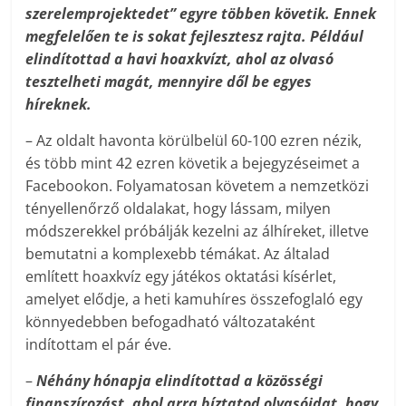
szerelemprojektedet” egyre többen követik. Ennek
megfelelően te is sokat fejlesztesz rajta. Például
elindítottad a havi hoaxkvízt, ahol az olvasó
tesztelheti magát, mennyire dől be egyes
híreknek.
– Az oldalt havonta körülbelül 60-100 ezren nézik,
és több mint 42 ezren követik a bejegyzéseimet a
Facebookon. Folyamatosan követem a nemzetközi
tényellenőrző oldalakat, hogy lássam, milyen
módszerekkel próbálják kezelni az álhíreket, illetve
bemutatni a komplexebb témákat. Az általad
említett hoaxkvíz egy játékos oktatási kísérlet,
amelyet elődje, a heti kamuhíres összefoglaló egy
könnyedebben befogadható változataként
indítottam el pár éve.
–
Néhány hónapja elindítottad a közösségi
finanszírozást, ahol arra bíztatod olvasóidat, hogy