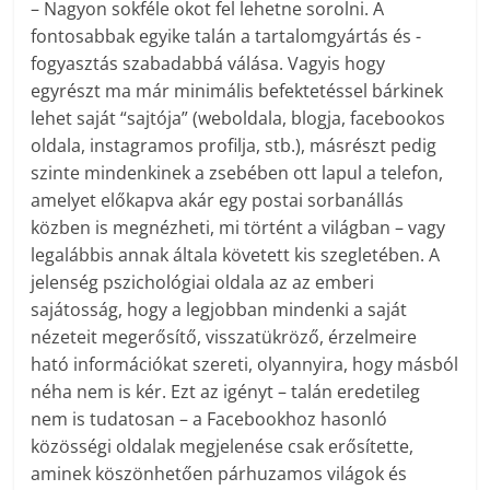
– Nagyon sokféle okot fel lehetne sorolni. A
fontosabbak egyike talán a tartalomgyártás és -
fogyasztás szabadabbá válása. Vagyis hogy
egyrészt ma már minimális befektetéssel bárkinek
lehet saját “sajtója” (weboldala, blogja, facebookos
oldala, instagramos profilja, stb.), másrészt pedig
szinte mindenkinek a zsebében ott lapul a telefon,
amelyet előkapva akár egy postai sorbanállás
közben is megnézheti, mi történt a világban – vagy
legalábbis annak általa követett kis szegletében. A
jelenség pszichológiai oldala az az emberi
sajátosság, hogy a legjobban mindenki a saját
nézeteit megerősítő, visszatükröző, érzelmeire
ható információkat szereti, olyannyira, hogy másból
néha nem is kér. Ezt az igényt – talán eredetileg
nem is tudatosan – a Facebookhoz hasonló
közösségi oldalak megjelenése csak erősítette,
aminek köszönhetően párhuzamos világok és