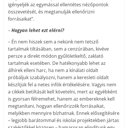
igényeljék az egymással ellentétes nézőpontok
összevetését, és megtanulják ellenőrizni
forrásaikat”.
–
Hogyan lehet ezt elérni?
– Én nem hiszek sem a nekünk nem tetsző
tartalmak tiltásában, sem a cenzúrában, kivéve
persze a direkt módon gyűlöletkeltő, zaklató
tartalmak esetében. De hatékonyabb lehet az
álhírek elleni harc, ha nem a kínálati oldalt
próbáljuk szabályozni, hanem a keresleti oldalt
készítjük fel a netes infók értékelésére. Vagyis nem
a cikkek betiltását kell követelni, mert az egyébként
is gyorsan félremehet, hanem az embereknek kell
megtanítani, hogyan ellenőrizzék forrásaikat,
melyikben mennyire bízhatnak. Ennek elősegítésére
– legjobb barátommal és iskolai projektekben jártas
szakértőkkel közösen – hamarosan elindítunk egy