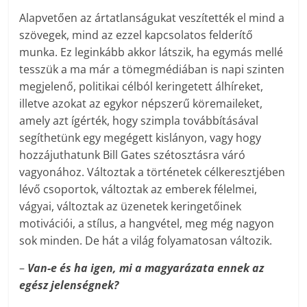
Alapvetően az ártatlanságukat veszítették el mind a
szövegek, mind az ezzel kapcsolatos felderítő
munka. Ez leginkább akkor látszik, ha egymás mellé
tesszük a ma már a tömegmédiában is napi szinten
megjelenő, politikai célból keringetett álhíreket,
illetve azokat az egykor népszerű köremaileket,
amely azt ígérték, hogy szimpla továbbításával
segíthetünk egy megégett kislányon, vagy hogy
hozzájuthatunk Bill Gates szétosztásra váró
vagyonához. Változtak a történetek célkeresztjében
lévő csoportok, változtak az emberek félelmei,
vágyai, változtak az üzenetek keringetőinek
motivációi, a stílus, a hangvétel, meg még nagyon
sok minden. De hát a világ folyamatosan változik.
–
Van-e és ha igen, mi a magyarázata ennek az
egész jelenségnek?