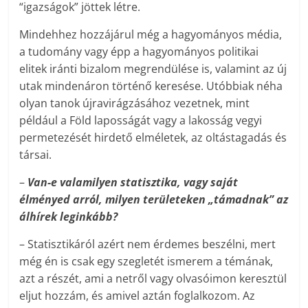
“igazságok” jöttek létre.
Mindehhez hozzájárul még a hagyományos média,
a tudomány vagy épp a hagyományos politikai
elitek iránti bizalom megrendülése is, valamint az új
utak mindenáron történő keresése. Utóbbiak néha
olyan tanok újravirágzásához vezetnek, mint
például a Föld laposságát vagy a lakosság vegyi
permetezését hirdető elméletek, az oltástagadás és
társai.
–
Van-e valamilyen statisztika, vagy saját
élményed arról, milyen területeken „támadnak” az
álhírek leginkább?
– Statisztikáról azért nem érdemes beszélni, mert
még én is csak egy szegletét ismerem a témának,
azt a részét, ami a netről vagy olvasóimon keresztül
eljut hozzám, és amivel aztán foglalkozom. Az