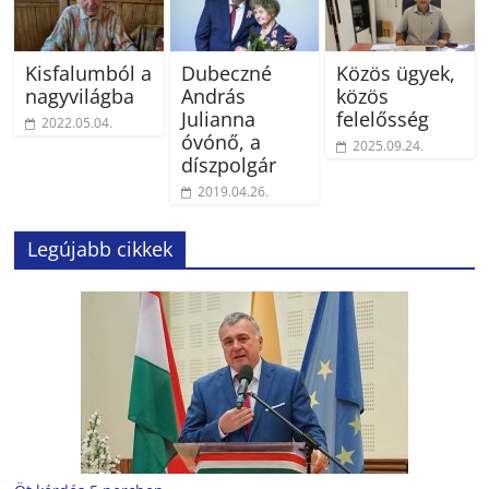
Kisfalumból a
Dubeczné
Közös ügyek,
nagyvilágba
András
közös
Julianna
felelősség
2022.05.04.
óvónő, a
2025.09.24.
díszpolgár
2019.04.26.
Legújabb cikkek