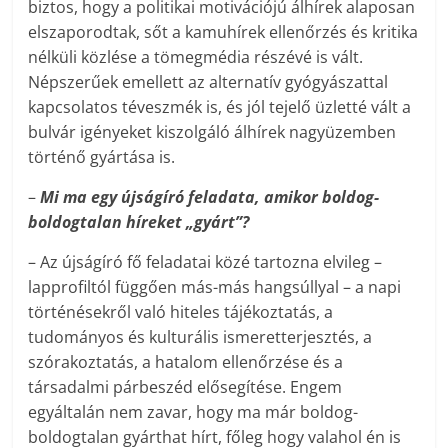
biztos, hogy a politikai motivációjú álhírek alaposan
elszaporodtak, sőt a kamuhírek ellenőrzés és kritika
nélküli közlése a tömegmédia részévé is vált.
Népszerűek emellett az alternatív gyógyászattal
kapcsolatos téveszmék is, és jól tejelő üzletté vált a
bulvár igényeket kiszolgáló álhírek nagyüzemben
történő gyártása is.
–
Mi ma egy újságíró feladata, amikor boldog-
boldogtalan híreket „gyárt”?
– Az újságíró fő feladatai közé tartozna elvileg –
lapprofiltól függően más-más hangsúllyal – a napi
történésekről való hiteles tájékoztatás, a
tudományos és kulturális ismeretterjesztés, a
szórakoztatás, a hatalom ellenőrzése és a
társadalmi párbeszéd elősegítése. Engem
egyáltalán nem zavar, hogy ma már boldog-
boldogtalan gyárthat hírt, főleg hogy valahol én is