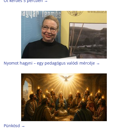
Öt kérdés 5 percben
→
Nyomot hagyni – egy pedagógus valódi mércéje
→
Pünkösd
→