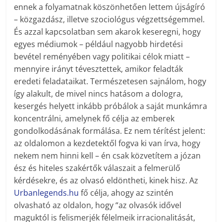
ennek a folyamatnak köszönhetően lettem újságíró
– közgazdász, illetve szociológus végzettségemmel.
És azzal kapcsolatban sem akarok keseregni, hogy
egyes médiumok – például nagyobb hirdetési
bevétel reményében vagy politikai célok miatt –
mennyire irányt tévesztettek, amikor feladták
eredeti feladataikat. Természetesen sajnálom, hogy
így alakult, de mivel nincs hatásom a dologra,
kesergés helyett inkább próbálok a saját munkámra
koncentrálni, amelynek fő célja az emberek
gondolkodásának formálása. Ez nem térítést jelent:
az oldalomon a kezdetektől fogva ki van írva, hogy
nekem nem hinni kell – én csak közvetítem a józan
ész és hiteles szakértők válaszait a felmerülő
kérdésekre, és az olvasó eldöntheti, kinek hisz. Az
Urbanlegends.hu
fő célja, ahogy az szintén
olvasható az oldalon, hogy “az olvasók idővel
maguktól is felismerjék félelmeik irracionalitását,