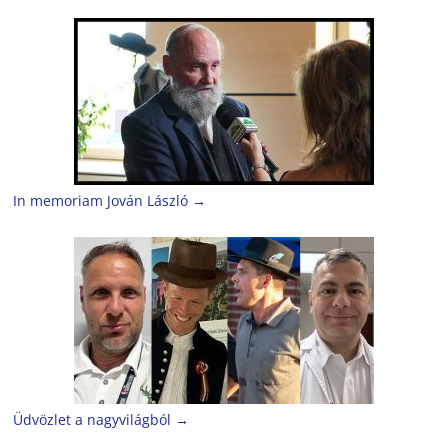
In memoriam Jován László
→
Üdvözlet a nagyvilágból
→