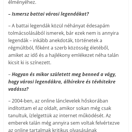
élményéhez.
– Ismersz battai városi legendákat?
– A battai legendák közül néhányat édesapám
tolmácsolásából ismerek, bár ezek nem is annyira
legendák – inkább anekdoták, történetek a
régmúltból, főként a szerb közösség életéből,
amiket az idő és a hajlékony emlékezet néha talán
kicsit ki is színezett.
–
Hogyan és mikor született meg benned a vágy,
hogy városi legendákra, álhírekre és tévhitekre
vadássz?
– 2004-ben, az online lánclevelek hőskorában
indítottam el az oldalt, amikor sokan még csak
tanultuk, ízlelgettük az internet működését. Az
emberek talán még annyira sem voltak felvértezve
az online tartalmak kritikus olvasásának