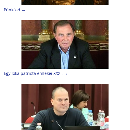
Pünkösd
→
Egy lokálpatrióta emlékei XXXI.
→