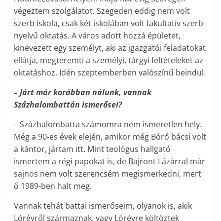
végeztem szolgálatot. Szegeden eddig nem volt
szerb iskola, csak két iskolában volt fakultatív szerb
nyelvű oktatás. A város adott hozzá épületet,
kinevezett egy személyt, aki az igazgatói feladatokat
ellátja, megteremti a személyi, tárgyi feltételeket az
oktatáshoz. Idén szeptemberben valószínű beindul.
– Járt már korábban nálunk, vannak
Százhalombattán ismerősei?
– Százhalombatta számomra nem ismeretlen hely.
Még a 90-es évek elején, amikor még Bóró bácsi volt
a kántor, jártam itt. Mint teológus hallgató
ismertem a régi papokat is, de Bajront Lázárral már
sajnos nem volt szerencsém megismerkedni, mert
ő 1989-ben halt meg.
Vannak tehát battai ismerőseim, olyanok is, akik
Lórévről származnak, vagy Lórévre költöztek