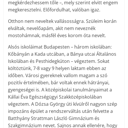
megkérdezhessem tőle –, mely szerint elvitt engem
megkeresztelni. Előfordulhat, valóban igaz.
Otthon nem neveltek vallásosságra. Szüleim korán
elváltak, nevelőapám, akit nem neveznék
mostohámnak, másfél éves korom óta nevelt.
Alsós iskoláimat Budapesten – három iskolában:
Kőbányán a Kada utcában, a Bánya utcai Általános
Iskolában és Pest­hideg­kúton – végeztem. Sokat
költöztünk, 7-8 vagy 9 helyen laktam ebben az
időben. Városi gyereknek vallom magam a szó
pozitív értelmében, bár voltak ennek hátrányai,
gyengeségei is. A középiskolai tanulmányaimat a
Kállai Éva Egészségügyi Szakközépiskolában
végeztem. A Dózsa György úti kívülről nagyon szép
impozáns épület a rendszerváltás után felvette a
Batthyány Strattman László Gimnázium és
Szakgimnázium nevet. Sajnos annak ellenére, hogy