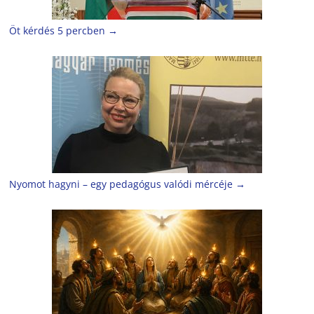
Öt kérdés 5 percben
→
Nyomot hagyni – egy pedagógus valódi mércéje
→