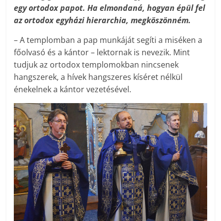
egy ortodox papot. Ha elmondaná, hogyan épül fel
az ortodox egyházi hierarchia, megköszönném.
– A templomban a pap munkáját segíti a miséken a
főolvasó és a kántor – lektornak is nevezik. Mint
tudjuk az ortodox templomokban nincsenek
hangszerek, a hívek hangszeres kíséret nélkül
énekelnek a kántor vezetésével.