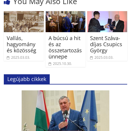
You May Also Like
Vallás,
A búcsú a hit
Szent Száva-
hagyomány
és az
díjas Csupics
és közösség
összetartozás
György
ünnepe
2025.03.03.
2025.03.03.
2025.10.30.
Legújabb cikkek