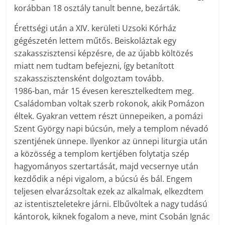
korábban 18 osztály tanult benne, bezárták.
Érettségi után a XIV. kerületi Uzsoki Kórház
gégészetén lettem műtős. Beiskoláztak egy
szakasszisztensi képzésre, de az újabb költözés
miatt nem tudtam befejezni, így betanított
szakasszisztensként dolgoztam tovább.
1986-ban, már 15 évesen keresztelkedtem meg.
Családomban voltak szerb rokonok, akik Pomázon
éltek. Gyakran vettem részt ünnepeiken, a pomázi
Szent György napi búcsún, mely a templom névadó
szentjének ünnepe. Ilyenkor az ünnepi liturgia után
a közösség a templom kertjében folytatja szép
hagyományos szertartását, majd vecsernye után
kezdődik a népi vigalom, a búcsú és bál. Engem
teljesen elvarázsoltak ezek az alkalmak, elkezdtem
az istentiszteletekre járni. Elbűvöltek a nagy tudású
kántorok, kiknek fogalom a neve, mint Csobán Ignác