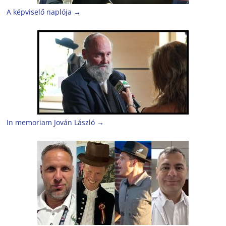
A képviselő naplója
→
In memoriam Jován László
→