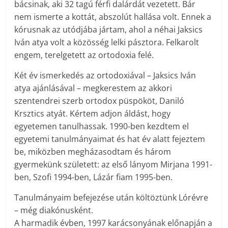
bácsinak, aki 32 tagú férfi dalárdát vezetett. Bár
nem ismerte a kottát, abszolút hallása volt. Ennek a
kórusnak az utódjába jártam, ahol a néhai Jaksics
Iván atya volt a közösség lelki pásztora. Felkarolt
engem, terelgetett az ortodoxia felé.
Két év ismerkedés az ortodoxiával – Jaksics Iván
atya ajánlásával – megkerestem az akkori
szentendrei szerb ortodox püspököt, Daniló
Krsztics atyát. Kértem adjon áldást, hogy
egyetemen tanulhassak. 1990-ben kezdtem el
egyetemi tanulmányaimat és hat év alatt fejeztem
be, miközben megházasodtam és három
gyermekünk született: az első lányom Mirjana 1991-
ben, Szofi 1994-ben, Lázár fiam 1995-ben.
Tanulmányaim befejezése után költöztünk Lórévre
– még diakónusként.
A harmadik évben, 1997 karácsonyának előnapján a