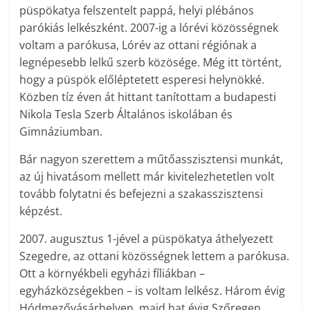
püspökatya felszentelt pappá, helyi plébános
parókiás lelkészként. 2007-ig a lórévi közösségnek
voltam a parókusa, Lórév az ottani régiónak a
legnépesebb lelkű szerb közösége. Még itt történt,
hogy a püspök előléptetett esperesi helynökké.
Közben tíz éven át hittant tanítottam a budapesti
Nikola Tesla Szerb Általános iskolában és
Gimnáziumban.
Bár nagyon szerettem a műtőasszisztensi munkát,
az új hivatásom mellett már kivitelezhetetlen volt
tovább folytatni és befejezni a szakasszisztensi
képzést.
2007. augusztus 1-jével a püspökatya áthelyezett
Szegedre, az ottani közösségnek lettem a parókusa.
Ott a környékbeli egyházi fíliákban –
egyházközségekben – is voltam lelkész. Három évig
Hódmezővásárhelyen, majd hat évig Szőregen