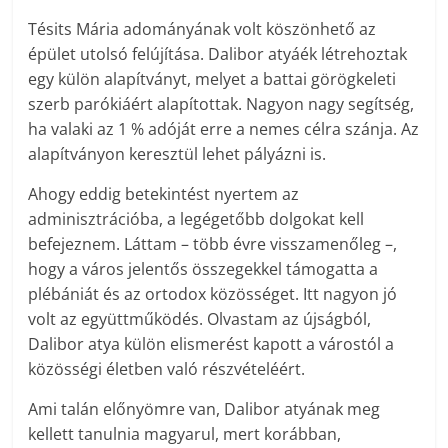
Tésits Mária adományának volt köszönhető az
épület utolsó felújítása. Dalibor atyáék létrehoztak
egy külön alapítványt, melyet a battai görögkeleti
szerb parókiáért alapítottak. Nagyon nagy segítség,
ha valaki az 1 % adóját erre a nemes célra szánja. Az
alapítványon keresztül lehet pályázni is.
Ahogy eddig betekintést nyertem az
adminisztrációba, a legégetőbb dolgokat kell
befejeznem. Láttam – több évre visszamenőleg –,
hogy a város jelentős összegekkel támogatta a
plébániát és az ortodox közösséget. Itt nagyon jó
volt az együttműködés. Olvastam az újságból,
Dalibor atya külön elismerést kapott a várostól a
közösségi életben való részvételéért.
Ami talán előnyömre van, Dalibor atyának meg
kellett tanulnia magyarul, mert korábban,