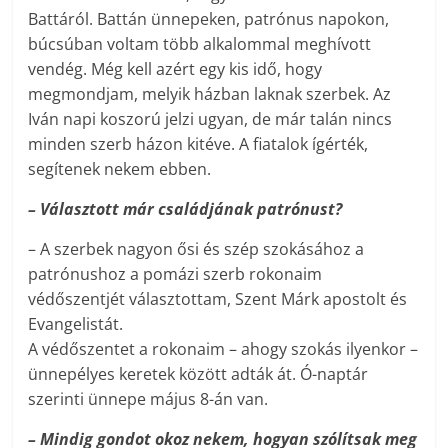
Battáról. Battán ünnepeken, patrónus napokon,
búcsúban voltam több alkalommal meghívott
vendég. Még kell azért egy kis idő, hogy
megmondjam, melyik házban laknak szerbek. Az
Iván napi koszorú jelzi ugyan, de már talán nincs
minden szerb házon kitéve. A fiatalok ígérték,
segítenek nekem ebben.
– Választott már családjának patrónust?
– A szerbek nagyon ősi és szép szokásához a
patrónushoz a pomázi szerb rokonaim
védőszentjét választottam, Szent Márk apostolt és
Evangelistát.
A védőszentet a rokonaim – ahogy szokás ilyenkor –
ünnepélyes keretek között adták át. Ó-naptár
szerinti ünnepe május 8-án van.
– Mindig gondot okoz nekem, hogyan szólítsak meg