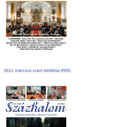
2023. márciusi szám letöltése (PDF).