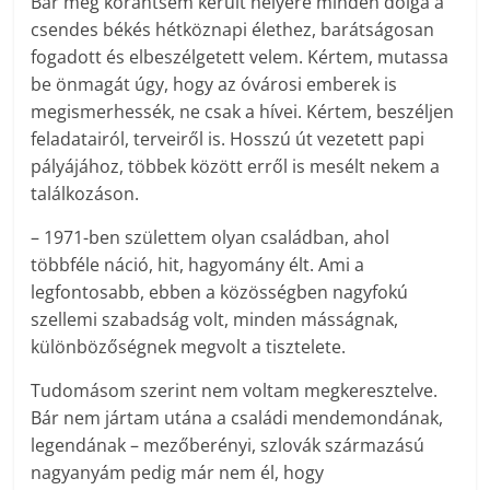
Bár még korántsem került helyére minden dolga a
csendes békés hétköznapi élethez, barátságosan
fogadott és elbeszélgetett velem. Kértem, mutassa
be önmagát úgy, hogy az óvárosi emberek is
megismerhessék, ne csak a hívei. Kértem, beszéljen
feladatairól, terveiről is. Hosszú út vezetett papi
pályájához, többek között erről is mesélt nekem a
találkozáson.
– 1971-ben születtem olyan családban, ahol
többféle náció, hit, hagyomány élt. Ami a
legfontosabb, ebben a közösségben nagyfokú
szellemi szabadság volt, minden másságnak,
különbözőségnek megvolt a tisztelete.
Tudomásom szerint nem voltam megkeresztelve.
Bár nem jártam utána a családi mendemondának,
legendának – mező­berényi, szlovák származású
nagyanyám pedig már nem él, hogy