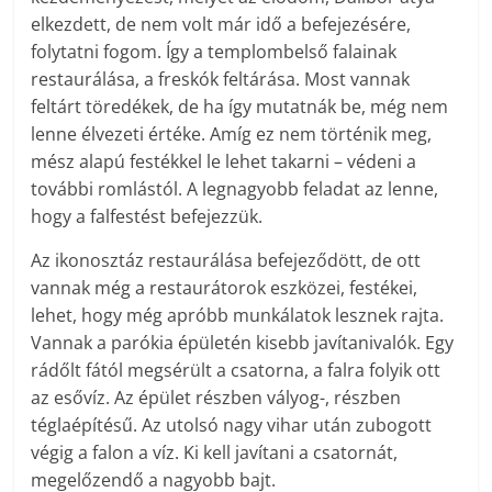
elkezdett, de nem volt már idő a befejezésére,
folytatni fogom. Így a templombelső falainak
restaurálása, a freskók feltárása. Most vannak
feltárt töredékek, de ha így mutatnák be, még nem
lenne élvezeti értéke. Amíg ez nem történik meg,
mész alapú festékkel le lehet takarni – védeni a
további romlástól. A legnagyobb feladat az lenne,
hogy a falfestést befejezzük.
Az ikonosztáz restaurálása befejeződött, de ott
vannak még a restaurátorok eszközei, festékei,
lehet, hogy még apróbb munkálatok lesznek rajta.
Vannak a parókia épületén kisebb javítanivalók. Egy
rádőlt fától megsérült a csatorna, a falra folyik ott
az esővíz. Az épület részben vályog-, részben
téglaépítésű. Az utolsó nagy vihar után zubogott
végig a falon a víz. Ki kell javítani a csatornát,
megelőzendő a nagyobb bajt.