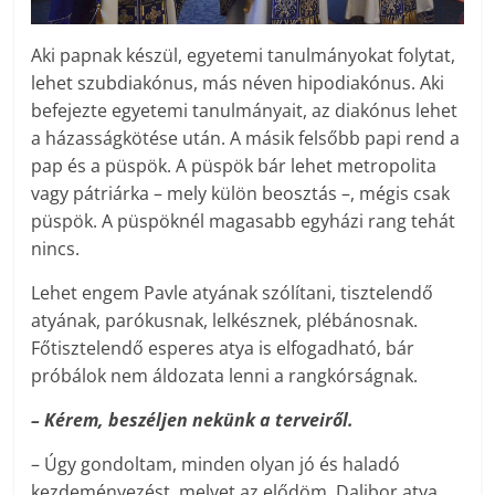
Aki papnak készül, egyetemi tanulmányokat folytat,
lehet szubdiakónus, más néven hipodiakónus. Aki
befejezte egyetemi tanulmányait, az diakónus lehet
a házasságkötése után. A másik felsőbb papi rend a
pap és a püspök. A püspök bár lehet metropolita
vagy pátriárka – mely külön beosztás –, mégis csak
püspök. A püspöknél magasabb egyházi rang tehát
nincs.
Lehet engem Pavle atyának szólítani, tisztelendő
atyának, parókusnak, lelkésznek, plébánosnak.
Főtisztelendő esperes atya is elfogadható, bár
próbálok nem áldozata lenni a rangkórságnak.
– Kérem, beszéljen nekünk a terveiről.
– Úgy gondoltam, minden olyan jó és haladó
kezdeményezést, melyet az elődöm, Dalibor atya