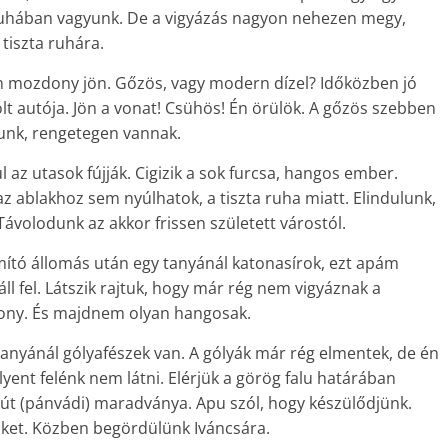
p ruhában vagyunk. De a vigyázás nagyon nehezen megy,
 tiszta ruhára.
en mozdony jön. Gőzös, vagy modern dízel? Időközben jó
t autója. Jön a vonat! Csühös! Én örülök. A gőzös szebben
állunk, rengetegen vannak.
ül az utasok fújják. Cigizik a sok furcsa, hangos ember.
 az ablakhoz sem nyúlhatok, a tiszta ruha miatt. Elindulunk,
volodunk az akkor frissen született várostól.
ító állomás után egy tanyánál katonasírok, ezt apám
ll fel. Látszik rajtuk, hogy már rég nem vigyáznak a
dony. És majdnem olyan hangosak.
tanyánál gólyafészek van. A gólyák már rég elmentek, de én
ent felénk nem látni. Elérjük a görög falu határában
sút (pánvádi) maradványa. Apu szól, hogy készülődjünk.
ket. Közben begördülünk Iváncsára.