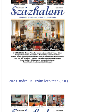
2023. márciusi szám letöltése (PDF).