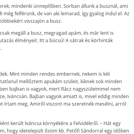
yerek, mindenki ünneplőben. Sorban állunk a busznál, ami
i még felférünk, de van aki lemarad, így gyalog indul el. Az
 többiekért visszajön a busz.
csak megáll a busz, megragad apám, és már lent is
 utazás élményeit. Itt a búcsú! A sátrak és körhinták
.
ezdek. Mint minden rendes embernek, nekem is két
tatlanul mellőztem apukám szüleit, kiknek sok minden
ben bajban is vagyok, mert Rácz nagyszüleimmel nem
e, Iváncsán. Bajban vagyok amiatt is, mivel eddig minden
ot írtam meg. Amiről viszont ma szeretnék mesélni, arról
nt került Iváncsa környékére a Felvidékről. – Hát egy
, hogy idetelepült ősöm kb. Petőfi Sándorral egy időben