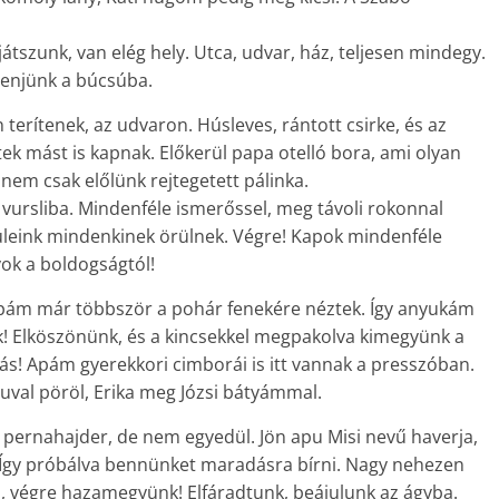
játszunk, van elég hely. Utca, udvar, ház, teljesen mindegy.
menjünk a búcsúba.
erítenek, az udvaron. Húsleves, rántott csirke, és az
k mást is kapnak. Előkerül papa otelló bora, ami olyan
nem csak előlünk rejtegetett pálinka.
 vursliba. Mindenféle ismerőssel, meg távoli rokonnal
üleink mindenkinek örülnek. Végre! Kapok mindenféle
yok a boldogságtól!
pám már többször a pohár fenekére néztek. Így anyukám
nk! Elköszönünk, és a kincsekkel megpakolva kimegyünk a
ás! Apám gyerekkori cimborái is itt vannak a presszóban.
al pöröl, Erika meg Józsi bátyámmal.
 pernahajder, de nem egyedül. Jön apu Misi nevű haverja,
t. Így próbálva bennünket maradásra bírni. Nagy nehezen
lől, végre hazamegyünk! Elfáradtunk, beájulunk az ágyba.