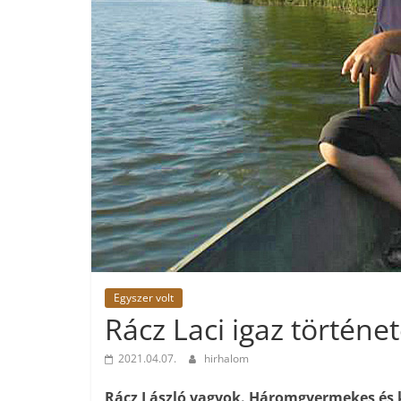
Egyszer volt
Rácz Laci igaz történet
2021.04.07.
hirhalom
Rácz László vagyok. Háromgyerme­kes és k