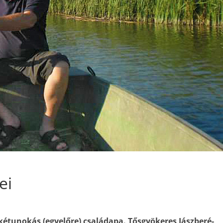
ei
étunokás (egyelőre) családapa. Tősgyökeres Jász­beré­