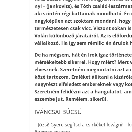
nyi – (Jan­kovits), és Tóth család-leszár­
aki szintén régi battai­nak mondható. Én
nagyképűen azt szoktam mondani, hogy ak
természetesen csak vicc. Viszont sokan i
Volán különböző járatairól. Az is előford
vállalkozó. Ha így sem rémlik: én árulok
De ha mégsem, hát én írok igaz történet
mérsékeltebb sikerrel. Hogy miért? Mert 
elvesznek. Szeretném megmutatni azt a m
közé tartozom. Emléket állítani a kizáró
nagyrészt elfeledett embereknek vagy k
Szeretném felidézni azt a hangulatot, a
eszembe jut. Remélem, sikerül.
IVÁNCSAI BÚCSÚ
– Józsi! Gyere segítsd a csirkéket levágni! –