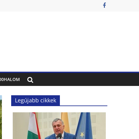
00HALOM
Legújabb cikkek