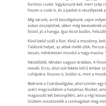
forintos csokit. Vigyáznunk kell, mert szé
hiszen a csoki is, és a padok is veszélyesek a
Míg várunk, arról beszélgetünk, vajon mily
sokan összejöttek, akkor még keveseknek vol
füstöl, jó a hangja. Igaz kicsit büdös. Felsz
Kívül-belül száll a füst. Kívül a mozdony, bel
Találunk helyet, az ablak mellé ülök. Persze
lassan, nehézkesen mozdul a nagy masina. Tá
Nézelődök. Minden nagyon érdekes. A Finom
meséli. Ercsi, ahol sok fekete bőrű ember szá
ruhájukra. Koszos is, büdös is, mint a moz
Beérünk a Csárdavölgybe, ahol szintén egy 
azért megcsodálom a hatalmas fészket, amily
magasodó két betonpillért, ami a régi kisva
Szüleim összeszedik a csomagokat meg min