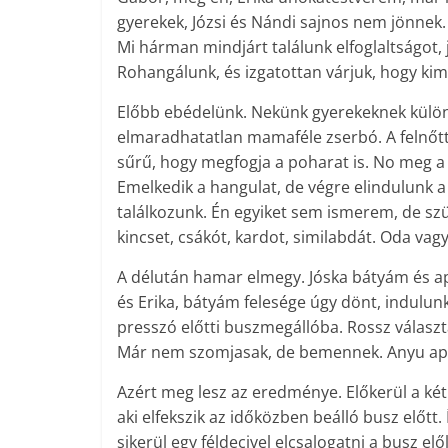
gyerekek, Józsi és Nándi sajnos nem jönnek.
Mi hárman mindjárt találunk elfoglaltságot, 
Rohangálunk, és izgatottan várjuk, hogy ki
Előbb ebédelünk. Nekünk gyerekeknek külön t
elmaradhatatlan mamaféle zserbó. A felnőtte
sűrű, hogy megfogja a poharat is. No meg a 
Emelkedik a hangulat, de végre elindulunk a
találkozunk. Én egyiket sem ismerem, de sz
kincset, csákót, kardot, similabdát. Oda vag
A délután hamar elmegy. Jóska bátyám és a
és Erika, bátyám felesége úgy dönt, indulu
presszó előtti buszmegállóba. Rossz választ
Már nem szomjasak, de bemennek. Anyu apuv
Azért meg lesz az eredménye. Előkerül a két
aki elfekszik az időközben beálló busz előt
sikerül egy féldecivel elcsalogatni a busz e