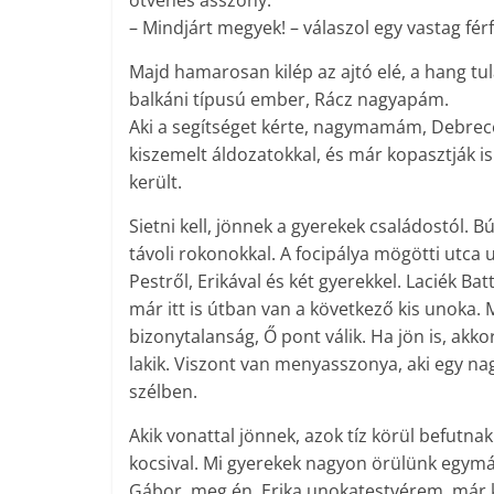
ötvenes asszony.
– Mindjárt megyek! – válaszol egy vastag fér
Majd hamarosan kilép az ajtó elé, a hang tu
balkáni típusú ember, Rácz nagyapám.
Aki a segítséget kérte, nagymamám, Debrece
kiszemelt áldozatokkal, és már kopasztják is
került.
Sietni kell, jönnek a gyerekek családostól. Bú
távoli rokonokkal. A focipálya mögötti utca ut
Pestről, Erikával és két gyerekkel. Laciék Ba
már itt is útban van a következő kis unoka. 
bizonytalanság, Ő pont válik. Ha jön is, akko
lakik. Viszont van menyasszonya, aki egy na
szélben.
Akik vonattal jönnek, azok tíz körül befutnak
kocsival. Mi gyerekek nagyon örülünk egymá
Gábor, meg én, Erika unokatestvérem, már k