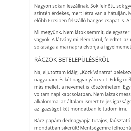
Nagyon sokan leszállnak. Sok felnőtt, sok g
szintén érdekes, mert létra van a hátulján. M
előbb Ercsiben felszálló hangos csapat is. A
Mi megyünk. Nem látok semmit, de egyszer 
vagyok. A látvány mi elém tárul, feledteti az
sokasága a mai napra elvonja a figyelmemet
RÁCZOK BETELEPÜLÉSÉRŐL
Na, eljutottam idáig. „Közkívánatra” belek
nagyapám és két nagyanyám volt. Eddig mél
más mellett a nevemet is köszönhetem. Egy
voltam napi kapcsolatban. Nem laktak messz
alkalommal az általam ismert teljes igazság
az igazságot két mondatban le tudom írni.
Rácz papám dédnagyapja tutajos, faúsztatóké
mondatban sikerült! Mentségemre felhoznám