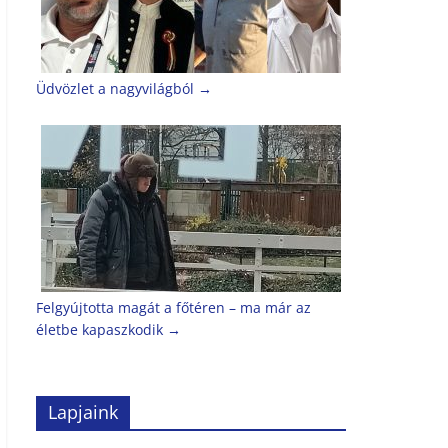
Üdvözlet a nagyvilágból
→
Felgyújtotta magát a főtéren – ma már az
életbe kapaszkodik
→
Lapjaink