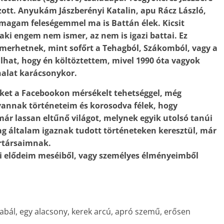
mazott. Anyukám Jászberényi Katalin, apu Rácz László,
 magam feleségemmel ma is Battán élek. Kicsit
i engem nem ismer, az nem is igazi battai. Ez
smerhetnek, mint sofőrt a Tehagból, Szákomból, vagy a
ulhat, hogy én költöztettem, mivel 1990 óta vagyok
 halat karácsonykor.
eket a Facebookon mérsékelt tehetséggel, még
vannak történeteim és korosodva félek, hogy
ár lassan eltűnő világot, melynek egyik utolsó tanúi
lag általam igaznak tudott történeteken keresztül, már
ortársaimnak.
mi elődeim meséiből, vagy személyes élményeimből
 kiabál, egy alacsony, kerek arcú, apró szemű, erősen