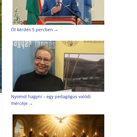
Öt kérdés 5 percben
→
Nyomot hagyni – egy pedagógus valódi
mércéje
→