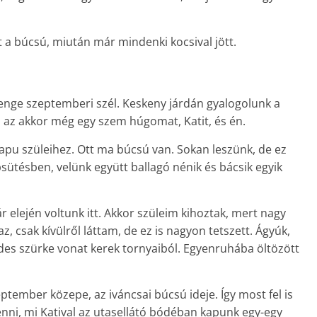
 a búcsú, miután már mindenki kocsival jött.
gyenge szeptemberi szél. Keskeny járdán gyalogolunk a
a az akkor még egy szem húgomat, Katit, és én.
pu szüleihez. Ott ma búcsú van. Sokan leszünk, de ez
psütésben, velünk együtt ballagó nénik és bácsik egyik
r elején voltunk itt. Akkor szüleim kihoztak, mert nagy
az, csak kívülről láttam, de ez is nagyon tetszett. Ágyúk,
ldes szürke vonat kerek tornyaiból. Egyen­ruhába öltözött
zeptember közepe, az iváncsai búcsú ideje. Így most fel is
enni, mi Katival az utasellátó bódéban kapunk egy-egy