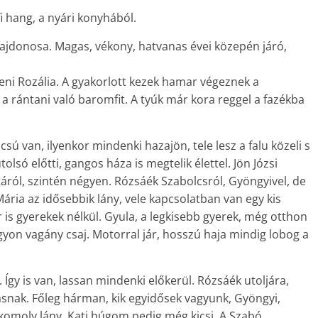
fi hang, a nyári konyhából.
lajdonosa. Magas, vékony, hatvanas évei közepén járó,
ni Rozália. A gyakorlott kezek hamar végeznek a
 a rántani való baromfit. A tyúk már kora reggel a fazékba
csú van, ilyenkor mindenki hazajön, tele lesz a falu közeli s
olsó előtti, gangos háza is megtelik élettel. Jön Józsi
ttáról, szintén négyen. Rózsáék Szabolcsról, Gyöngyivel, de
Mária az idősebbik lány, vele kapcsolatban van egy kis
r is gyerekek nélkül. Gyula, a legkisebb gyerek, még otthon
gyon vagány csaj. Motorral jár, hosszú haja mindig lobog a
. Így is van, lassan mindenki előkerül. Rózsáék utoljára,
snak. Főleg hárman, kik egyidősek vagyunk, Gyöngyi,
omoly lány, Kati húgom pedig még kicsi. A Szabó