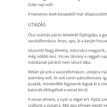
Szép nap volt!
A hetvenes évek közepétől már ellaposodott
UTAZÁS
Őszi szántás párás leheletét fújdogálja, a 
vasútállomásra. Anyu, apu, ki a karján hozz
Utazunk! Nagy élmény. Iváncsára megyünk, a
még odébb lesz. Vicces látvány a reggeli na
másikának párától nem látszó lába.
Ritkán járunk a vasútállomáson, utoljára nyá
esemény volt. Itt volt Lenin páncél­vonata. Ig
puskák, mindenféle fegyverek lógtak ki a zö
katonák álldogáltak a vonat körül.
A vonat elment, a nyár is véget ért. Eljött s
szállunk a vonatra. Míg apu elmegy jegyet v