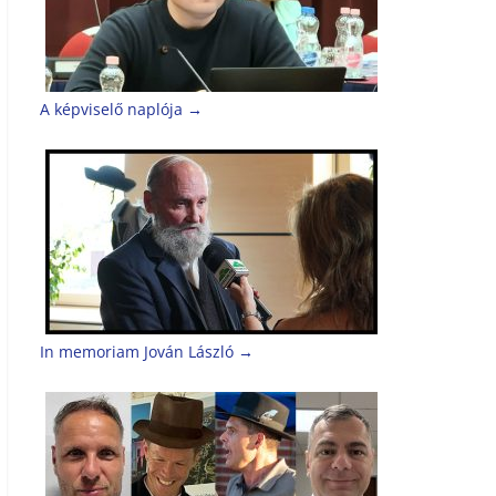
A képviselő naplója
→
In memoriam Jován László
→