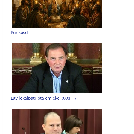
Pünkösd
→
Egy lokálpatrióta emlékei XXXI.
→