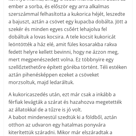
ember a sorba, és először egy arra alkalmas
szerszámmal felhasította a kukorica héjét, leszedte
a bajuszt, aztán a csövet egy kupacba dobálta. Jött a
szekér és minden egyes csőért lehajolva fel
dobáltuk a lovas kocsira. A tele kocsit kukoricát
leöntötték a ház elé, amit füles kosarakba rakva
fedett helyre kellett bevinni, hogy ne ázzon meg,
mert megpenészedett volna. Ez többnyire egy
szellőztethetőre épített góréba történt. Téli estéken
aztán pihenésképpen ezeket a csöveket
morzsoltuk, majd ledaráltuk.
A kukoricaszedés után, ezt már csak a inkább a
férfiak levágták a szárat és hazahozva megetették
az állatokkal de a tűzre is jó volt.
A babot mindenestül szedtük ki a földből, aztán
otthon az udvaron egy hatalmas ponyvára
kiterítettük száradni. Mikor már elszáradtak a