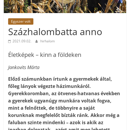
Egyszer volt
Százhalombatta anno
2021.09.02.
hirhalom
Életképek – kinn a földeken
Jankovits Márta
Előző számunkban írtunk a gyermekek által,
főleg lányok végezte házimunkáról.
Gyerekkoromban, az ötvenes-hatvanas években
a gyerekek ugyanúgy munkára voltak fogva,
mint a felnőttek, de többnyire a saját
korunknak megfelelőt bízták ránk. Akkor még a
faluban szinte mindenki – azok is akik az
iparban dolgoztak – azért amit meg lehetett