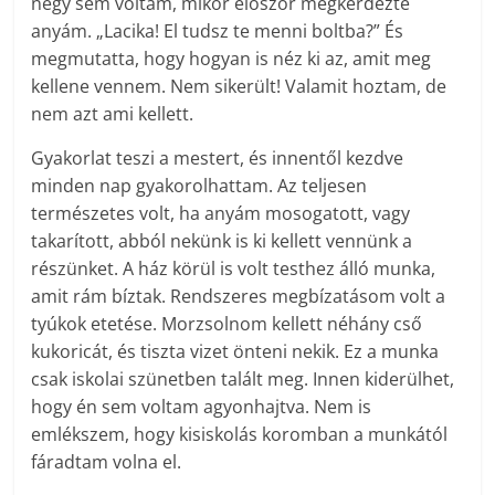
négy sem voltam, mikor először megkérdezte
anyám. „Lacika! El tudsz te menni boltba?” És
megmutatta, hogy hogyan is néz ki az, amit meg
kellene vennem. Nem sikerült! Valamit hoztam, de
nem azt ami kellett.
Gyakorlat teszi a mestert, és innentől kezdve
minden nap gyakorolhattam. Az teljesen
természetes volt, ha anyám mosogatott, vagy
takarított, abból nekünk is ki kellett vennünk a
részünket. A ház körül is volt testhez álló munka,
amit rám bíztak. Rendszeres megbízatásom volt a
tyúkok etetése. Morzsolnom kellett néhány cső
kukoricát, és tiszta vizet önteni nekik. Ez a munka
csak iskolai szünetben talált meg. Innen kiderülhet,
hogy én sem voltam agyonhajtva. Nem is
emlékszem, hogy kisiskolás koromban a munkától
fáradtam volna el.