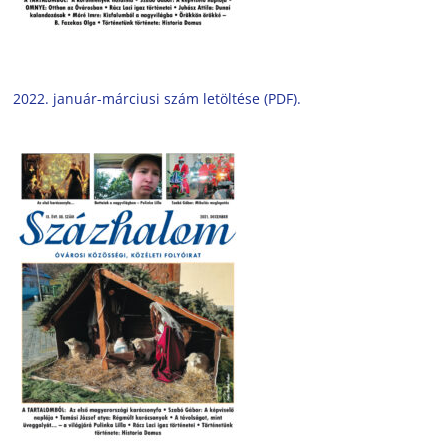
2022. január-márciusi szám letöltése (PDF).