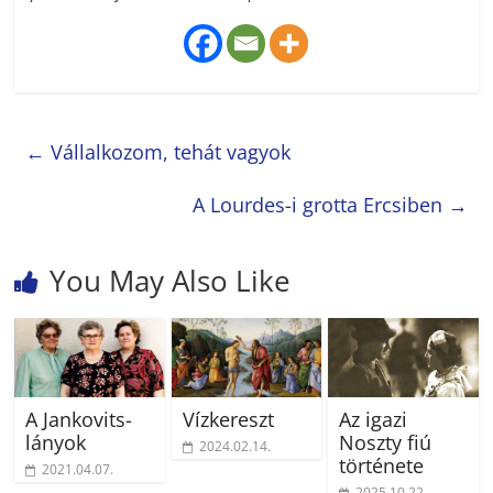
←
Vállalkozom, tehát vagyok
A Lourdes-i grotta Ercsiben
→
You May Also Like
A Jankovits-
Vízkereszt
Az igazi
lányok
Noszty fiú
2024.02.14.
története
2021.04.07.
2025.10.22.