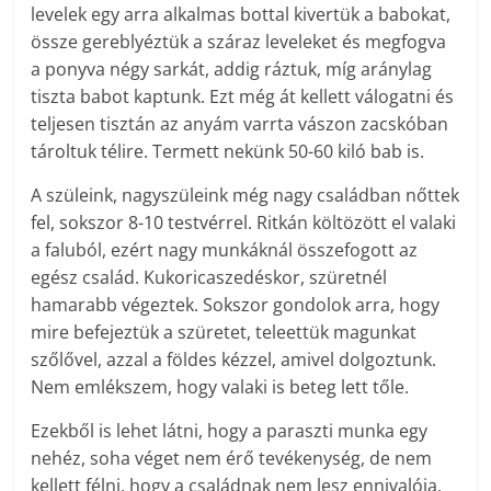
levelek egy arra alkalmas bottal kivertük a babokat,
össze gereblyéztük a száraz leveleket és megfogva
a ponyva négy sarkát, addig ráztuk, míg aránylag
tiszta babot kaptunk. Ezt még át kellett válogatni és
teljesen tisztán az anyám varrta vászon zacskóban
tároltuk télire. Termett nekünk 50-60 kiló bab is.
A szüleink, nagyszüleink még nagy családban nőttek
fel, sokszor 8-10 testvérrel. Ritkán költözött el valaki
a faluból, ezért nagy munkáknál összefogott az
egész család. Kukoricaszedéskor, szüretnél
hamarabb végeztek. Sokszor gondolok arra, hogy
mire befejeztük a szüretet, teleettük magunkat
szőlővel, azzal a földes kézzel, amivel dolgoztunk.
Nem emlékszem, hogy valaki is beteg lett tőle.
Ezekből is lehet látni, hogy a paraszti munka egy
nehéz, soha véget nem érő tevékenység, de nem
kellett félni, hogy a családnak nem lesz ennivalója.