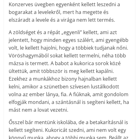
Konzerves üvegben egyenként kellett leszedni a
bogarakat a levelekről, mert ha megette és
elszáradt a levele és a virága nem lett termés.
A zöldséget és a répát „egyenli” kellett, ami azt
jelentett, hogy minden egyes szálért, ami gyengébb
volt, le kellett hajolni, hogy a többiek tudjanak nőni.
Vöröshagymából sokat kellett termelni, néha több
mázsa is termett. A babot a kukorica sorok közé
ültettük, amit többször is meg kellett kapálni.
Ezekhez a munkákhoz bizony hajnalban kellett
kelni, amikor a szünetben szívesen lustálkodott
volna az ember lánya, fia. A fiúknak, amit gondolom
elfogják mondani, a szántásnál is segíteni kellett, ha
mást nem a lovat vezetni.
Ősszel bár mentünk iskolába, de a betakarításnál is
kellett segíteni. Kukoricát szedni, ami nem volt egy
könnyű munka, ahogy a többi munka sem. Beállt az