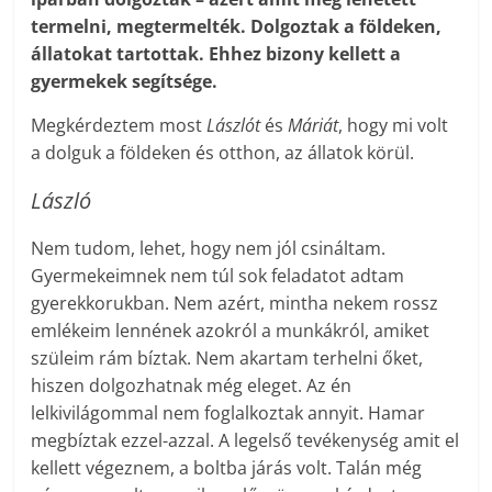
termelni, megtermelték. Dolgoztak a földeken,
állatokat tartottak. Ehhez bizony kellett a
gyermekek segítsége.
Megkérdeztem most
Lászlót
és
Máriát
, hogy mi volt
a dolguk a földeken és otthon, az állatok körül.
László
Nem tudom, lehet, hogy nem jól csináltam.
Gyermekeimnek nem túl sok feladatot adtam
gyerekkorukban. Nem azért, mintha nekem rossz
emlékeim lennének azokról a munkákról, amiket
szüleim rám bíztak. Nem akartam terhelni őket,
hiszen dolgozhatnak még eleget. Az én
lelkivilágommal nem foglalkoztak annyit. Hamar
megbíztak ezzel-azzal. A legelső tevékenység amit el
kellett végeznem, a boltba járás volt. Talán még