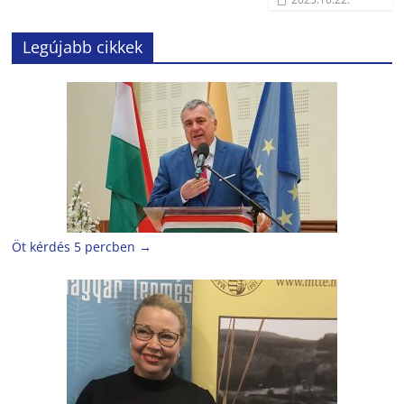
Legújabb cikkek
Öt kérdés 5 percben
→