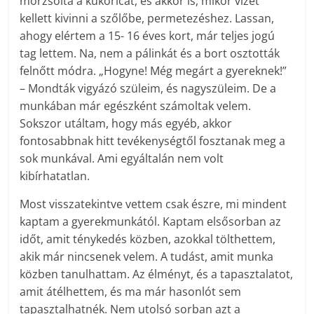
morzsolta a kukoricát, és akkor is, mikor vizet
kellett kivinni a szőlőbe, permetezéshez. Lassan,
ahogy elértem a 15- 16 éves kort, már teljes jogú
tag lettem. Na, nem a pálinkát és a bort osztották
felnőtt módra. „Hogyne! Még megárt a gyereknek!”
– Mondták vigyázó szüleim, és nagyszüleim. De a
munkában már egészként számoltak velem.
Sokszor utáltam, hogy más egyéb, akkor
fontosabbnak hitt tevékenységtől fosztanak meg a
sok munkával. Ami egyáltalán nem volt
kibírhatatlan.
Most visszatekintve vettem csak észre, mi mindent
kaptam a gyerekmunkától. Kaptam elsősorban az
időt, amit ténykedés közben, azokkal tölthettem,
akik már nincsenek velem. A tudást, amit munka
közben tanulhattam. Az élményt, és a tapasztalatot,
amit átélhettem, és ma már hasonlót sem
tapasztalhatnék. Nem utolsó sorban azt a