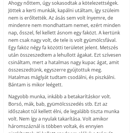
Ahogy nőttem, úgy sokasodtak a kötelezettségek.
Jöttek a kerti munkák, kapálni utáltam, így szüleim
nem is erőltették. Az ásás sem volt ínyemre, de
mindenre nem mondhattam nemet, ezért minden
nap, ősszel, fel kellett ásnom egy faközt. A kertünk
nem csak nagy volt, de tele is volt gyümölcsfával.
Egy faköz négy fa közötti területet jelent. Metszés
után összeszedtem a lehullott ágakat. Ezt szívesen
csináltam, mert a hatalmas nagy kupac ágat, amit
összeszedtünk, egyszerre gyújtottuk meg.
Hatalmas máglyát tudtam csodálni, és piszkálni.
Bántam is mikor leégett.
Nagyobb munka, inkább a betakarításkor volt.
Borsó, mák, bab, gyümölcsszedés stb. Ezt az
időszakot túl kellett élni, de legalább tiszta munka
volt. Nem így a nyulak takarítása. Volt amikor
háromszáznál is többen voltak, és ennyien