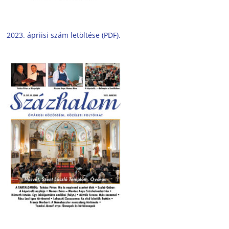
2023. ápriisi szám letöltése (PDF).