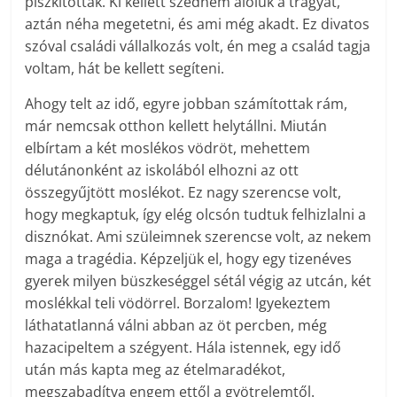
piszkítottak. Ki kellett szednem alóluk a trágyát,
aztán néha megetetni, és ami még akadt. Ez divatos
szóval családi vállalkozás volt, én meg a család tagja
voltam, hát be kellett segíteni.
Ahogy telt az idő, egyre jobban számítottak rám,
már nemcsak otthon kellett helytállni. Miután
elbírtam a két moslékos vödröt, mehettem
délutánonként az iskolából elhozni az ott
összegyűjtött moslékot. Ez nagy szerencse volt,
hogy megkaptuk, így elég olcsón tudtuk felhizlalni a
disznókat. Ami szüleimnek szerencse volt, az nekem
maga a tragédia. Képzeljük el, hogy egy tizenéves
gyerek milyen büszkeséggel sétál végig az utcán, két
moslékkal teli vödörrel. Borzalom! Igyekeztem
láthatatlanná válni abban az öt percben, még
hazacipeltem a szégyent. Hála istennek, egy idő
után más kapta meg az ételmaradékot,
megszabadítva engem ettől a gyötrelemtől.