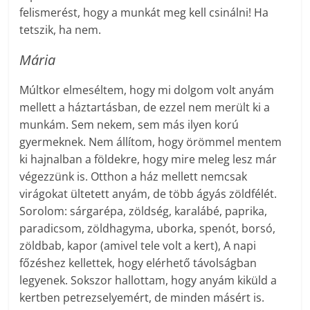
felismerést, hogy a munkát meg kell csinálni! Ha
tetszik, ha nem.
Mária
Múltkor elmeséltem, hogy mi dolgom volt anyám
mellett a háztartásban, de ezzel nem merült ki a
munkám. Sem nekem, sem más ilyen korú
gyermeknek. Nem állítom, hogy örömmel mentem
ki hajnalban a földekre, hogy mire meleg lesz már
végezzünk is. Otthon a ház mellett nemcsak
virágokat ültetett anyám, de több ágyás zöldfélét.
Sorolom: sárgarépa, zöldség, karalábé, paprika,
paradicsom, zöldhagyma, uborka, spenót, borsó,
zöldbab, kapor (amivel tele volt a kert), A napi
főzéshez kellettek, hogy elérhető távolságban
legyenek. Sokszor hallottam, hogy anyám kiküld a
kertben petrezselyemért, de minden másért is.