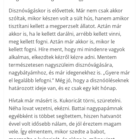
Disznóvágáskor is elővettek. Már nem csak akkor
szóltak, mikor készen volt a sült hús, hanem amikor
tisztítani kellett a megperzselt állatot. Aztán már
akkor is, ha le kellett darálni, arrébb kellett vinni,
meg kellett fogni. Aztán már akkor is, mikor le
kellett fogni. Híre ment, hogy mi mindenre vagyok
alkalmas, elkezdtek kézről kézre adni. Mentem
természetesen nagyszüleim disznóvágására,
nagybátyámhoz, és már idegenekhez is. „Gyere már
el legalább lefogni.” Még jó, hogy a disznóöléseknek
határozott ideje van, és ez csak egy két hónap.
Hívtak már másért is. Kukoricát törni, szüretelni.
Néha lovat vezetni, ekézni. Battai nagypapámnak
egyébként is többet segítettem, hiszen hatvanöt
évvel volt idősebb nálam, de jól éreztem magam
vele. Így elmentem, mikor szedte a babot,