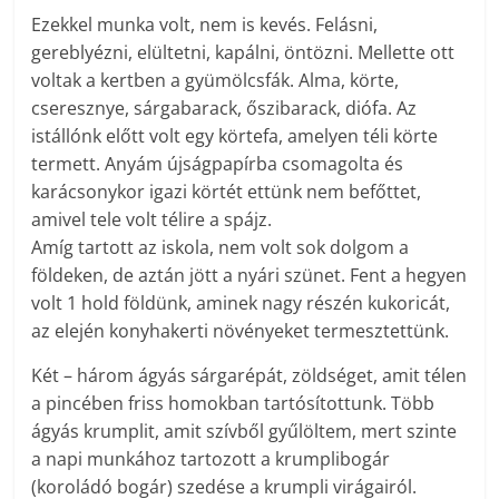
Ezekkel munka volt, nem is kevés. Felásni,
gereblyézni, elültetni, kapálni, öntözni. Mellette ott
voltak a kertben a gyümölcsfák. Alma, körte,
cseresznye, sárgabarack, őszibarack, diófa. Az
istállónk előtt volt egy körtefa, amelyen téli körte
termett. Anyám újságpapírba csomagolta és
karácsonykor igazi körtét ettünk nem befőttet,
amivel tele volt télire a spájz.
Amíg tartott az iskola, nem volt sok dolgom a
földeken, de aztán jött a nyári szünet. Fent a hegyen
volt 1 hold földünk, aminek nagy részén kukoricát,
az elején konyhakerti növényeket termesztettünk.
Két – három ágyás sárgarépát, zöldséget, amit télen
a pincében friss homokban tartósítottunk. Több
ágyás krumplit, amit szívből gyűlöltem, mert szinte
a napi munkához tartozott a krumplibogár
(koroládó bogár) szedése a krumpli virágairól.