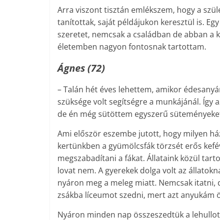
Arra viszont tisztán emlékszem, hogy a szüle
tanítottak, saját példájukon keresztül is. 
szeretet, nemcsak a családban de abban a k
életemben nagyon fontosnak tartottam.
Ágnes (72)
– Talán hét éves lehettem, amikor édesany
szüksége volt segítségre a munkájánál. Így
de én még sütöttem egyszerű süteményeket.
Ami először eszembe jutott, hogy milyen h
kertünkben a gyümölcsfák törzsét erős keféve
megszabadítani a fákat. Állataink közül tarto
lovat nem. A gyerekek dolga volt az állatokna
nyáron meg a meleg miatt. Nemcsak itatni, de 
zsákba líceumot szedni, mert azt anyukám ös
Nyáron minden nap összeszedtük a lehullott