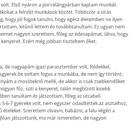
 volt. Első nyáron a porcelángyárban kaptam munkát.
kokat a felnőtt munkások között. Többször a sírás
, hogy jól fogok tanulni, hogy egész életemben ne ilyen
artottam, kitűnő lettem és továbbtanultam. Ez ugyan nem
leimet nagyon szerettem, főleg az édesapámat, látva, hogy
kenyeret. Ezért még jobban tiszteltem őket.
a, de nagyapám igazi parasztember volt, földekkel,
kisgyerek be voltam fogva a munkába, de nem így történt.
sanyám a mosóteknő mellé, de akkor is csak zsebkendőket
ogyan főz, süti a kenyeret, talán megbízott kisebb
en tanultam és játszottam, főleg az utcabeli
s 5-6-7 gyereke volt, nem egyszer odaültettek az asztalhoz,
ételeket. Szerettem olvasni, babázni, a falu végén a
ajlóan játszottunk, ma már ismeretlen, de nagyon