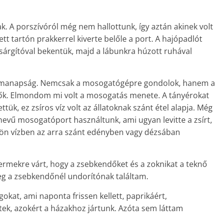
. A porszívóról még nem hallottunk, így aztán akinek volt
t tartón prakkerrel kiverte belőle a port. A hajópadlót
 sárgítóval bekentük, majd a lábunkra húzott ruhával
t manapság. Nemcsak a mosogatógépre gondolok, hanem a
ők. Elmondom mi volt a mosogatás menete. A tányérokat
ttük, ez zsíros víz volt az állatoknak szánt étel alapja. Még
a nevű mosogatóport használtunk, ami ugyan levitte a zsírt,
lön vízben az arra szánt edényben vagy dézsában
rmekre várt, hogy a zsebkendőket és a zoknikat a teknő
leg a zsebkendőnél undorítónak találtam.
okat, ami naponta frissen kellett, paprikáért,
ek, azokért a házakhoz jártunk. Azóta sem láttam