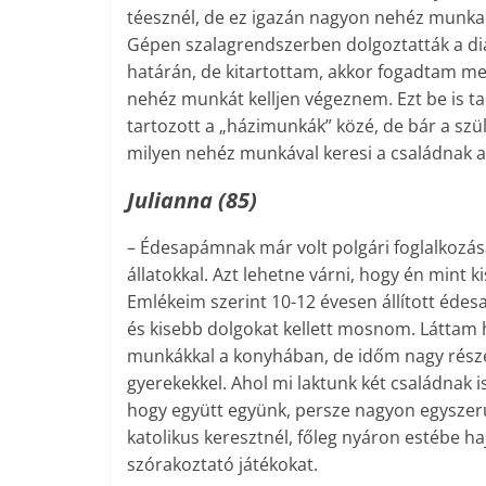
téesznél, de ez igazán nagyon nehéz munka
Gépen szalagrendszerben dolgoztatták a diá
határán, de kitartottam, akkor fogadtam meg
nehéz munkát kelljen végeznem. Ezt be is t
tartozott a „házimunkák” közé, de bár a szü
milyen nehéz munkával keresi a családnak a 
Julianna (85)
– Édesapámnak már volt polgári foglalkozás
állatokkal. Azt lehetne várni, hogy én mint 
Emlékeim szerint 10-12 évesen állított éde
és kisebb dolgokat kellett mosnom. Láttam h
munkákkal a konyhában, de időm nagy részéb
gyerekekkel. Ahol mi laktunk két családnak i
hogy együtt együnk, persze nagyon egyszerű 
katolikus keresztnél, főleg nyáron estébe h
szórakoztató játékokat.