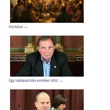
Pünkösd
→
Egy lokálpatrióta emlékei XXXI.
→