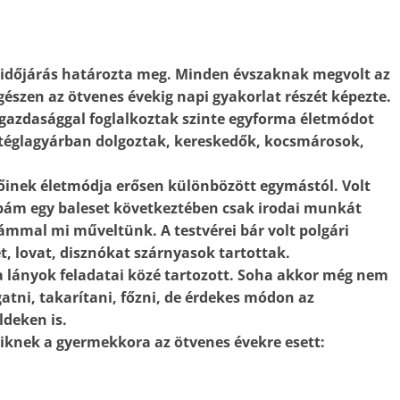
z időjárás határozta meg. Minden évszaknak megvolt az
észen az ötvenes évekig napi gyakorlat részét képezte.
őgazdasággal foglalkoztak szinte egyforma életmódot
a téglagyárban dolgoztak, kereskedők, kocsmárosok,
tőinek életmódja erősen különbözött egymástól. Volt
Apám egy baleset következtében csak irodai munkát
yámmal mi műveltünk. A testvérei bár volt polgári
t, lovat, disznókat szárnyasok tartottak.
a lányok feladatai közé tartozott. Soha akkor még nem
atni, takarítani, főzni, de érdekes módon az
ldeken is.
knek a gyermekkora az ötvenes évekre esett: