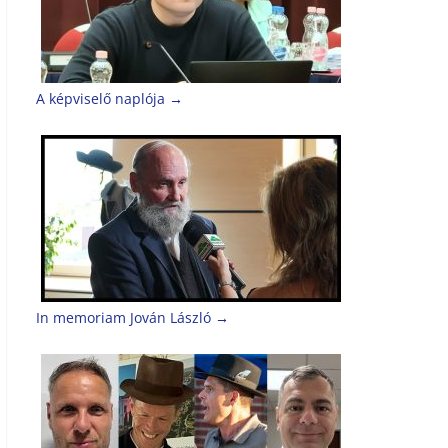
A képviselő naplója
→
In memoriam Jován László
→