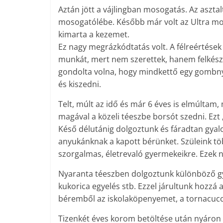
Aztán jött a vájlingban mosogatás. Az asztal
mosogatólébe. Később már volt az Ultra mos
kimarta a kezemet.
Ez nagy megrázkódtatás volt. A félreértések 
munkát, mert nem szerettek, hanem felkészí
gondolta volna, hogy mindkettő egy gombny
és kiszedni.
Telt, múlt az idő és már 6 éves is elmúltam, 
magával a közeli téeszbe borsót szedni. Ezt „
Késő délutánig dolgoztunk és fáradtan gyal
anyukánknak a kapott bérünket. Szüleink t
szorgalmas, életrevaló gyermekeikre. Ezek 
Nyaranta téeszben dolgoztunk különböző gy
kukorica egyelés stb. Ezzel járultunk hozzá
béremből az iskolaköpenyemet, a tornacucc
Tizenkét éves korom betöltése után nyáron 