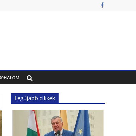
00HALOM
Legújabb cikkek