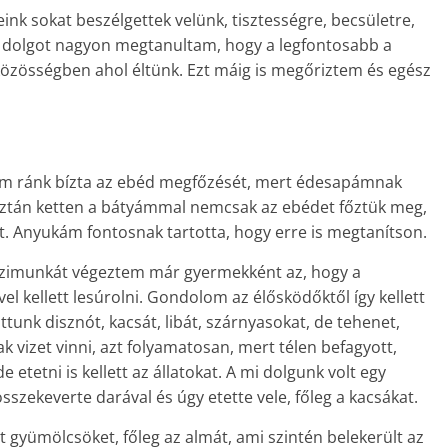
ink sokat beszélgettek velünk, tisztességre, becsületre,
Egy dolgot nagyon megtanultam, hogy a legfontosabb a
özösségben ahol éltünk. Ezt máig is megőriztem és egész
ám ránk bízta az ebéd megfőzését, mert édesapámnak
 aztán ketten a bátyámmal nemcsak az ebédet főztük meg,
 Anyukám fontosnak tartotta, hogy erre is megtanítson.
ázimunkát végeztem már gyermekként az, hogy a
l kellett lesúrolni. Gondolom az élősködőktől így kellett
ttunk disznót, kacsát, libát, szárnyasokat, de tehenet,
k vizet vinni, azt folyamatosan, mert télen befagyott,
etetni is kellett az állatokat. A mi dolgunk volt egy
szekeverte darával és úgy etette vele, főleg a kacsákat.
 gyümölcsöket, főleg az almát, ami szintén belekerült az