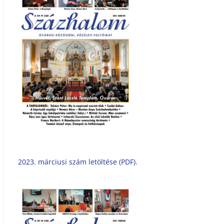
2023. márciusi szám letöltése (PDF).