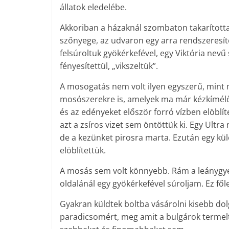
állatok eledelébe.
Akkoriban a házaknál szombaton takarítottak
szőnyege, az udvaron egy arra rendszeresítet
felsúroltuk gyökérkefével, egy Viktória nevű
fényesítettül, „vikszeltük”.
A mosogatás nem volt ilyen egyszerű, min
mosószerekre is, amelyek ma már kézkímél
és az edényeket először forró vízben elöblíte
azt a zsíros vizet sem öntöttük ki. Egy Ultr
de a kezünket pirosra marta. Ezután egy kü
elöblítettük.
A mosás sem volt könnyebb. Rám a leánygye
oldalánál egy gyökérkefével súroljam. Ez fő
Gyakran küldtek boltba vásárolni kisebb dolg
paradicsomért, meg amit a bulgárok termelt