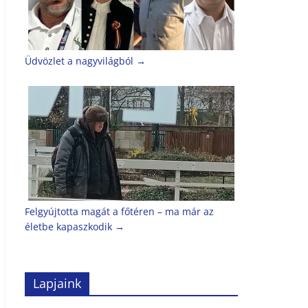
Üdvözlet a nagyvilágból
→
Felgyújtotta magát a főtéren – ma már az
életbe kapaszkodik
→
Lapjaink