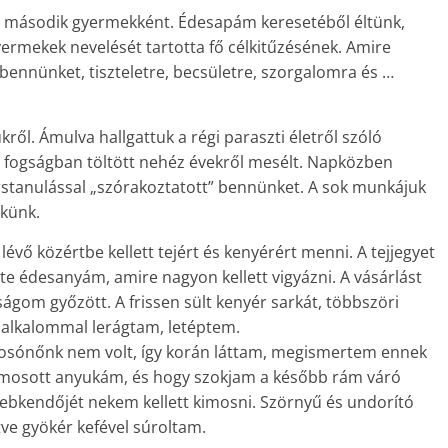
m, második gyermekként. Édesapám keresetéből éltünk,
ermekek nevelését tartotta fő célkitűzésének. Amire
bennünket, tiszteletre, becsületre, szorgalomra és …
ről. Ámulva hallgattuk a régi paraszti életről szóló
a fogságban töltött nehéz évekről mesélt. Napközben
anulással „szórakoztatott” bennünket. A sok munkájuk
ekünk.
vő közértbe kellett tejért és kenyérért menni. A tejjegyet
te édesanyám, amire nagyon kellett vigyázni. A vásárlást
gom győzött. A frissen sült kenyér sarkát, többszöri
n alkalommal lerágtam, letéptem.
osónőnk nem volt, így korán láttam, megismertem ennek
mosott anyukám, és hogy szokjam a később rám váró
sebkendőjét nekem kellett kimosni. Szörnyű és undorító
etve gyökér kefével súroltam.