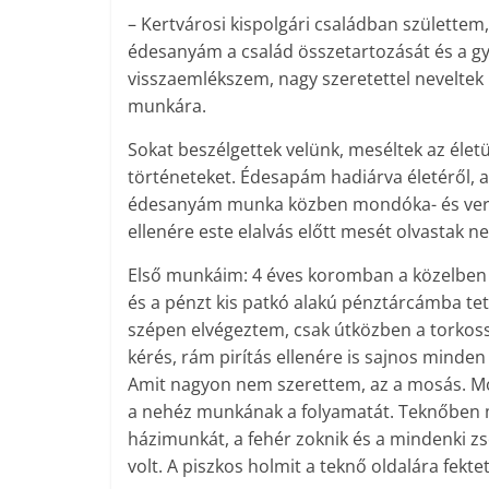
– Kertvárosi kispolgári családban születte
édesanyám a család összetartozását és a gy
visszaemlékszem, nagy szeretettel neveltek 
munkára.
Sokat beszélgettek velünk, meséltek az életük
történeteket. Édesapám hadiárva életéről, 
édesanyám munka közben mondóka- és verst
ellenére este elalvás előtt mesét olvastak n
Első munkáim: 4 éves koromban a közelben lé
és a pénzt kis patkó alakú pénztárcámba tet
szépen elvégeztem, csak útközben a torkossá
kérés, rám pirítás ellenére is sajnos minde
Amit nagyon nem szerettem, az a mosás. M
a nehéz munkának a folyamatát. Teknőben 
házimunkát, a fehér zoknik és a mindenki z
volt. A piszkos holmit a teknő oldalára fekt