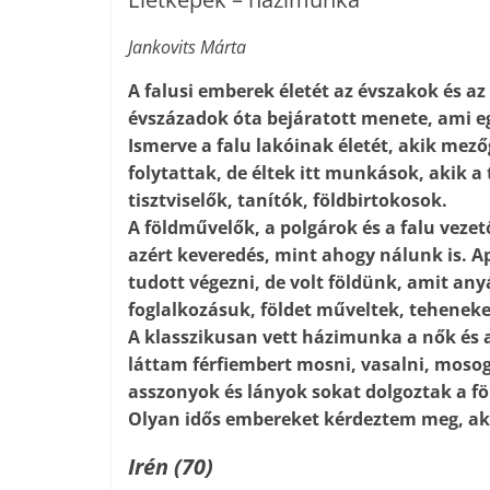
Jankovits Márta
A falusi emberek életét az évszakok és a
évszázadok óta bejáratott menete, ami eg
Ismerve a falu lakóinak életét, akik mez
folytattak, de éltek itt munkások, akik 
tisztviselők, tanítók, földbirtokosok.
A földművelők, a polgárok és a falu veze
azért keveredés, mint ahogy nálunk is. 
tudott végezni, de volt földünk, amit an
foglalkozásuk, földet műveltek, teheneke
A klasszikusan vett házimunka a nők és 
láttam férfiembert mosni, vasalni, mosog
asszonyok és lányok sokat dolgoztak a fö
Olyan idős embereket kérdeztem meg, aki
Irén (70)