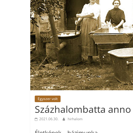
Egyszer volt
Százhalombatta anno
2021.06.30.
hirhalom
Életképek – házimunka