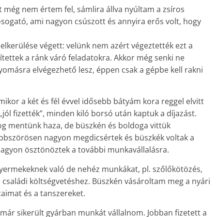
t még nem értem fel, sámlira állva nyúltam a zsíros
ogató, ami nagyon csúszott és annyira erős volt, hogy
elkerülése végett: velünk nem azért végeztették ezt a
tettek a ránk váró feladatokra. Akkor még senki ne
omásra elvégezhető lesz, éppen csak a gépbe kell rakni
mikor a két és fél évvel idősebb bátyám kora reggel elvitt
jól fizették”, minden kiló borsó után kaptuk a díjazást.
og mentünk haza, de büszkén és boldoga vittük
öbbszörösen nagyon megdicsértek és büszkék voltak a
nagyon ösztönöztek a további munkavállalásra.
ermekeknek való de nehéz munkákat, pl. szőlőkötözés,
 a családi költségvetéshez. Büszkén vásároltam meg a nyári
aimat és a tanszereket.
már sikerült gyárban munkát vállalnom. Jobban fizetett a