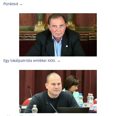
Pünkösd
→
Egy lokálpatrióta emlékei XXXI.
→