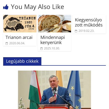
You May Also Like
Kiegyensúlyo
zott működés
2019.02.23.
Trianon arcai
Mindennapi
kenyerünk
2020.06.04.
2025.10.30.
Legújabb cikkek