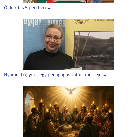
Öt kérdés 5 percben
→
Nyomot hagyni – egy pedagógus valódi mércéje
→