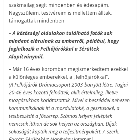
szakmailag segít mindenben és édesapám.
Nagyszüleim, testvéreim is mellettem álltak,
támogattak mindenben!
–
A közösségi oldalakon található fotók sok
mindent elárulnak az emberről, például, hogy
foglalkozik a Felhőjárókkal a Sérültek
Alapítványnál.
– Már 16 éves koromban megismerkedtem ezekkel
a különleges emberekkel, a „felhőjárókkal”.
(A Felhőjárók Drámacsoport 2003-ban jött létre. Tagjai
20-46 éves közötti felnőttek, akik értelmileg, illetve
mozgásukban korlátozottak. Mivel a beszéddel nehezen
kommunikálnak itt a mozdulatoké, a gesztusoké, a
testbeszédé a főszerep. Számos helyen felléptek
nemcsak itthon de sok helyen az országban. Díjak
sokaságát kapták meg a teljesítményükért. A szerk.
Forrás: Sérültekért Alapítvány internet.)