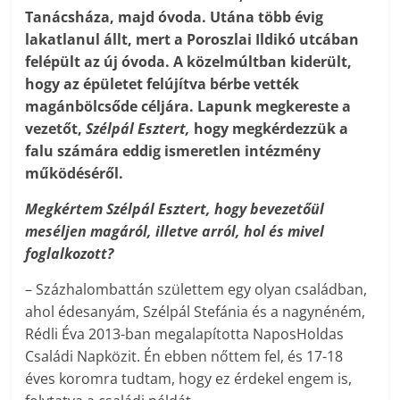
Tanácsháza, majd óvoda. Utána több évig
lakatlanul állt, mert a Poroszlai Ildikó utcában
felépült az új óvoda. A közel­múltban kiderült,
hogy az épületet felújítva bérbe vették
magánbölcsőde céljára. Lapunk megkereste a
vezetőt,
Szélpál Esztert,
hogy megkérdezzük a
falu számára eddig ismeretlen intézmény
működéséről.
Megkértem Szélpál Esztert, hogy bevezetőül
meséljen magáról, illetve arról, hol és mivel
foglalkozott?
– Százhalombattán születtem egy olyan családban,
ahol édesanyám, Szélpál Stefánia és a nagynéném,
Rédli Éva 2013-ban megalapította NaposHoldas
Családi Napközit. Én ebben nőttem fel, és 17-18
éves koromra tudtam, hogy ez érdekel engem is,