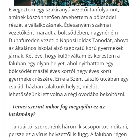
Elvégeztem egy szakirányú vezetői tanfolyamot,
aminek köszönhetően átvehettem a bölcsődei
részét a vállalkozásnak. Édesanyám szakmai
vezetőként maradt a bölcsődében, nagynéném
Dunafüreden vezeti a NaposHoldas Tanodát, ahova
az általános iskolai alsó tagozatú korú gyermekek
járnak. Két éve, hogy különváltam és kerestem a
faluban egy olyan helyet, ahol nyithattam egy
bölcsődét másfél éves kortól négy éves korú
gyermekek részére. Erre a Szent László utcában egy
családi házban találtunk helyet, mielőtt
lehetőségünk lett volna a régi óvodába beköltözni.
–
Tervei szerint mikor fog megnyílni ez az
intézmény?
– Januártól szeretnénk három kiscsoportot indítani,
persze ez a vírus helyzettől is függ. A faluban régen