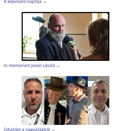
A képviselő naplója
→
In memoriam Jován László
→
Üdvözlet a nagyvilágból
→