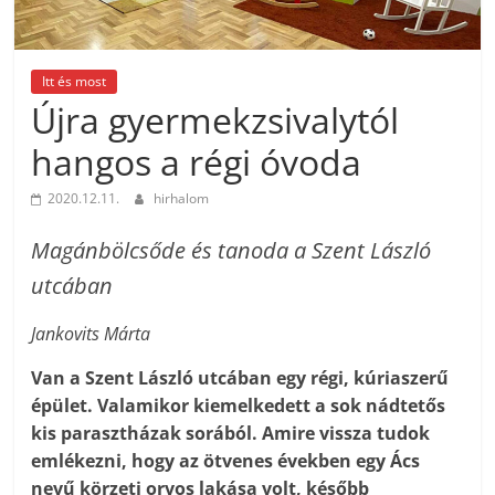
Itt és most
Újra gyermekzsivalytól
hangos a régi óvoda
2020.12.11.
hirhalom
Magánbölcsőde és tanoda a Szent László
utcában
Jankovits Márta
Van a Szent László utcában egy régi, kúriaszerű
épület. Valamikor kiemelkedett a sok nádtetős
kis parasztházak sorából. Amire vissza tudok
emlékezni, hogy az ötvenes években egy Ács
nevű körzeti orvos lakása volt, később