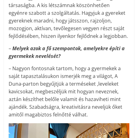
társaságba. A kis létszámnak köszönhetően
egyénre szabott a szolgáltatás. Hagyjuk a gyereket
gyereknek maradni, hogy játsszon, rajzoljon,
mozogjon, aktívan, tevőlegesen vegyen részt saját
fejlődésében, hiszen ilyenkor fejlődnek a legjobban.
–
Melyek azok a fő szempontok, amelyekre építi a
gyermekek nevelését?
– Nagyon fontosnak tartom, hogy a gyermekek a
saját tapasztalásukon ismerjék meg a világot, A
Duna-parton begyűjtjük a terméseket ,leveleket
kavicsokat, megbeszéljük mit hogyan neveznek,
aztán készíthet belőle valamit és hazaviheti mint
ajándék. Szabadságra, kreativitásra neveljük őket
amitől magabiztos felnőtté válhat.