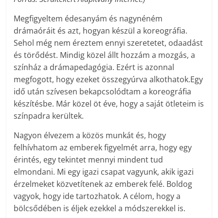
Megfigyeltem édesanyám és nagynéném
drámaóráit és azt, hogyan készül a koreográfia.
Sehol még nem éreztem ennyi szeretetet, odaadást
és törődést. Mindig közel állt hozzám a mozgás, a
színház a drámapedagógia. Ezért is azonnal
megfogott, hogy ezeket összegyúrva alkothatok.Egy
idő után szívesen bekapcsolódtam a koreográfia
készítésbe. Már közel öt éve, hogy a saját ötleteim is
színpadra kerültek.
Nagyon élvezem a közös munkát és, hogy
felhívhatom az emberek figyelmét arra, hogy egy
érintés, egy tekintet mennyi mindent tud
elmondani. Mi egy igazi csapat vagyunk, akik igazi
érzelmeket közvetítenek az emberek felé. Boldog
vagyok, hogy ide tartozhatok. A célom, hogy a
bölcsődében is éljek ezekkel a módszerekkel is.