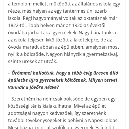
a templom mellett működött az általános iskola egy
része, más helyen az egy tantermes ún. szerb
iskola. Régi hagyományai voltak az oktatásnak már
1822-től. Több helyen már az 1920-as évektől
óvodába járhattak a gyermekek. Nagy bánatunkra
az iskola teljesen kiköltözött a lakótelepre, de az
óvoda maradt abban az épületben, amelyben most
nyílik a bölcsőde. Nagyon hiányzik a gyermekzsivaj,
szinte üresek az utcák.
–
Örömmel hallottuk, hogy a több évig üresen álló
épületbe újra gyermekek költöznek. Milyen tervei
vannak a jövőre nézve?
– Szeretném ha nemcsak bölcsőde de egyben egy
közösségi tér is kialakulhatna. Mivel az épület
adottságai nagyon kedvezőek, így szeretnénk
további tevékenységeket is behívni a NaposHoldas
Meseházba, mint pl szülőklub, gyermek és felnőtt