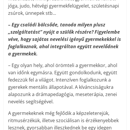
jóga, judo, hétvégi gyermekfelügyelet, születésnapi
zsúrok, ünnepek stb…
– Egy családi bölcsőde, tanoda milyen plusz
„szolgáltatást” nyújt a szülők részére? Figyelembe
véve, hogy sajátos nevelési igényű gyermekekkel is
foglalkoznak, ahol integráltan együtt nevelődnek
a gyermekek.
– Egy olyan hely, ahol örömteli a gyermekkor, ahol
van időnk egymásra. Együtt gondolkodunk, együtt
fedezzük fel a világot. Intenzíven foglalkozunk a
gyerekek mentális állapotával. A kíváncsiságukra
alapozunk a drámapedagógia, meseterápia, zenei
nevelés segítségével.
A gyermekeknek még fejlődik a képzeleterejük,
ritmusérzékük, illetve szociálisan is érzékenyebbek
lesznek, gyorsabban illeszkednek be egy idegen