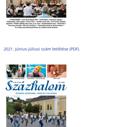
2021. június-júliusi szám letöltése (PDF).