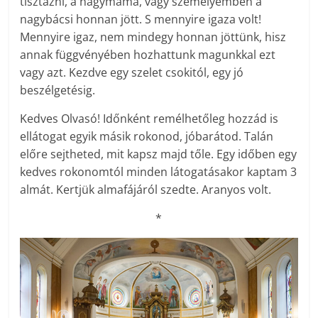
tisztázni, a nagymama, vagy személyemben a
nagybácsi honnan jött. S mennyire igaza volt!
Mennyire igaz, nem mindegy honnan jöttünk, hisz
annak függvényében hozhattunk magunkkal ezt
vagy azt. Kezdve egy szelet csokitól, egy jó
beszélgetésig.
Kedves Olvasó! Időnként remélhetőleg hozzád is
ellátogat egyik másik rokonod, jóbarátod. Talán
előre sejtheted, mit kapsz majd tőle. Egy időben egy
kedves rokonomtól minden látogatásakor kaptam 3
almát. Kertjük almafájáról szedte. Aranyos volt.
*