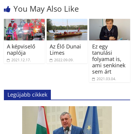
You May Also Like
A képviselő
Az Élő Dunai
Ez egy
naplója
Limes
tanulási
folyamat is,
2021.12.17.
2022.09.09.
ami senkinek
sem árt
2021.03.04.
Legújabb cikkek