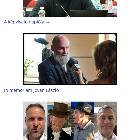
A képviselő naplója
→
In memoriam Jován László
→