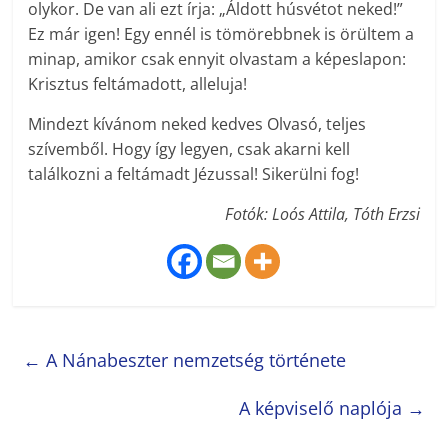
olykor. De van ali ezt írja: „Áldott húsvétot neked!”
Ez már igen! Egy ennél is tömörebbnek is örültem a
minap, amikor csak ennyit olvastam a képeslapon:
Krisztus feltámadott, alleluja!
Mindezt kívánom neked kedves Olvasó, teljes
szívemből. Hogy így legyen, csak akarni kell
találkozni a feltámadt Jézussal! Sikerülni fog!
Fotók: Loós Attila, Tóth Erzsi
←
A Nánabeszter nemzetség története
A képviselő naplója
→