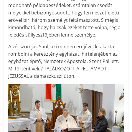
mondható példabeszédeket, számtalan csodát
melyekkel bebizonyosodott, hogy természetfeletti
erővel bír, három személyt feltámasztott. S mégis
kimondható, hogy ha csak ezeket tette volna, rég a
feledés süllyesztőjében lenne személye.
A vérszomjas Saul, aki minden erejével le akarta
rombolni a keresztény egyházat, hirtelenjében az
egyházat építő, Nemzetek Apostola, Szent Pál lett.
Mi történt vele? TALÁLKOZOTT A FELTÁMADT
JÉZUSSAL a damaszkuszi úton.