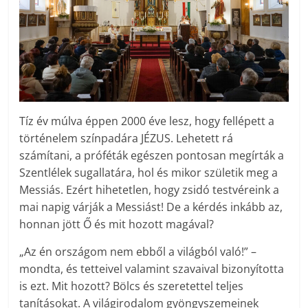
Tíz év múlva éppen 2000 éve lesz, hogy fellépett a
történelem színpadára ­JÉZUS. Lehetett rá
számítani, a próféták egészen pontosan megírták a
Szentlélek sugallatára, hol és mikor születik meg a
Messiás. Ezért hihetetlen, hogy zsidó testvéreink a
mai napig várják a Messiást! De a kérdés inkább az,
honnan jött Ő és mit hozott magával?
„Az én országom nem ebből a világból való!” –
mondta, és tetteivel valamint szavaival bizonyította
is ezt. Mit hozott? Bölcs és szeretettel teljes
tanításokat. A világirodalom gyöngyszemeinek