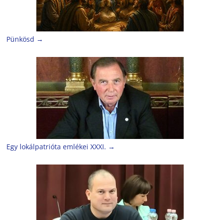
Pünkösd
→
Egy lokálpatrióta emlékei XXXI.
→