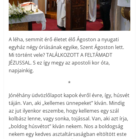
A léha, semmit érő életet élő Ágoston a nyugati
egyház négy óriásának egyike, Szent Ágoston lett.
Mi történt vele? TALÁLKOZOTT A FELTÁMADT
JÉZUSSAL. S ez így megy az apostoli kor óta,
napjainkig.
*
Jónéhány üdvözlőlapot kapok évről évre, így, húsvét
táján. Van, aki „kellemes ünnepeket” kíván. Mindig
az jut ilyenkor eszembe, hogy kellemes egy szál
kolbász lenne, vagy sonka, tojással. Van, aki azt írja,
„boldog húsvétot” kíván nekem. Nos a boldogság
nekem egy kedves asztaltársaságban eltöltött este