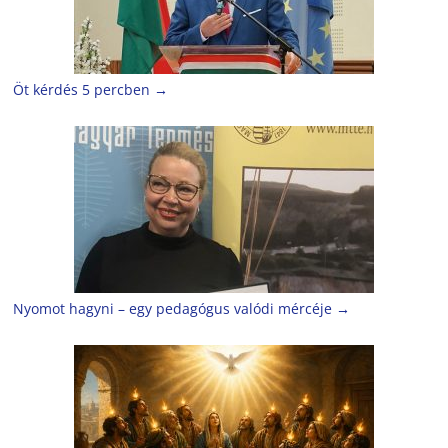
Öt kérdés 5 percben
→
Nyomot hagyni – egy pedagógus valódi mércéje
→