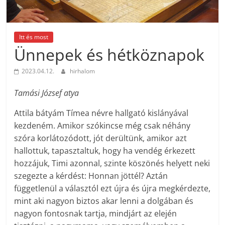
Itt és most
Ünnepek és hétköznapok
2023.04.12.
hirhalom
Tamási József atya
Attila bátyám Tímea névre hallgató kislányával
kezdeném. Amikor szókincse még csak néhány
szóra korlátozódott, jót derültünk, amikor azt
hallottuk, tapasztaltuk, hogy ha vendég érkezett
hozzájuk, Timi azonnal, szinte köszönés helyett neki
szegezte a kérdést: Honnan jöttél? Aztán
függetlenül a választól ezt újra és újra megkérdezte,
mint aki nagyon biztos akar lenni a dolgában és
nagyon fontosnak tartja, mindjárt az elején