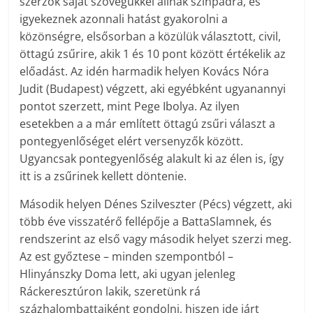
szerzők saját szövegükkel állnak színpadra, és
igyekeznek azonnali hatást gyakorolni a
közönségre, elsősorban a közülük választott, civil,
öttagú zsűrire, akik 1 és 10 pont között értékelik az
előadást. Az idén harmadik helyen Kovács Nóra
Judit (Budapest) végzett, aki egyébként ugyanannyi
pontot szerzett, mint Pege Ibolya. Az ilyen
esetekben a a már említett öttagú zsűri választ a
pontegyenlőséget elért versenyzők között.
Ugyancsak pontegyenlőség alakult ki az élen is, így
itt is a zsűrinek kellett döntenie.
Második helyen Dénes Szilveszter (Pécs) végzett, aki
több éve visszatérő fellépője a BattaSlamnek, és
rendszerint az első vagy második helyet szerzi meg.
Az est győztese – minden szempontból –
Hlinyánszky Doma lett, aki ugyan jelenleg
Ráckeresztúron lakik, szeretünk rá
százhalombattaiként gondolni, hiszen ide járt