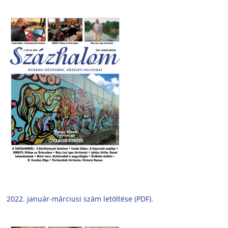
2022. január-márciusi szám letöltése (PDF).