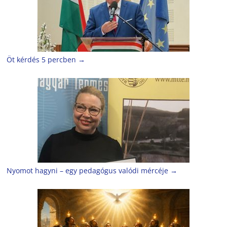
Öt kérdés 5 percben
→
Nyomot hagyni – egy pedagógus valódi mércéje
→