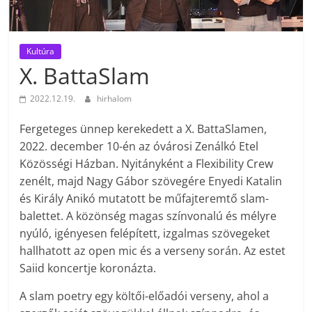
Kultúra
X. BattaSlam
2022.12.19.
hirhalom
Fergeteges ünnep kerekedett a X. BattaSlamen,
2022. december 10-én az óvárosi Zenálkó Etel
Közösségi Házban. Nyitányként a Flexibility Crew
zenélt, majd Nagy Gábor szövegére Enyedi Katalin
és Király Anikó mutatott be műfajteremtő slam-
balettet. A közönség magas színvonalú és mélyre
nyúló, igényesen felépített, izgalmas szövegeket
hallhatott az open mic és a verseny során. Az estet
Saiid koncertje koronázta.
A slam poetry egy költői-előadói verseny, ahol a