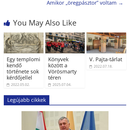
Amikor „öregpásztor” voltam
→
You May Also Like
Egy templomi
Könyvek
V. Pajta-tárlat
kendő
között a
2022.07.18.
története sok
Vörösmarty
kérdőjellel
téren
2022.05.02.
2025.07.04.
Legújabb cikkek