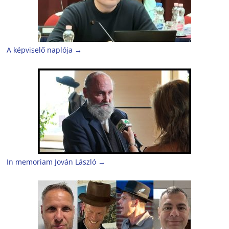
A képviselő naplója
→
In memoriam Jován László
→