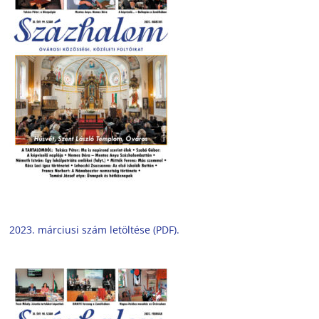
2023. márciusi szám letöltése (PDF).