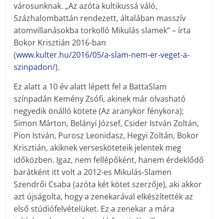
városunknak. „Az azóta kultikussá váló,
Százhalombattán rendezett, általában masszív
atomvillanásokba torkolló Mikulás slamek” – írta
Bokor Krisztián 2016-ban
(
www.kulter.hu/2016/05/a-slam-nem-er-veget-a-
szinpadon/
).
Ez alatt a 10 év alatt lépett fel a BattaSlam
színpadán Kemény Zsófi, akinek már olvasható
negyedik önálló kötete (Az aranykor fénykora);
Simon Márton, Belányi József, Csider István Zoltán,
Pion István, Purosz Leonidasz, Hegyi Zoltán, Bokor
Krisztián, akiknek versesköteteik jelentek meg
időközben. Igaz, nem fellépőként, hanem érdeklődő
barátként itt volt a 2012-es Mikulás-Slamen
Szendrői Csaba (azóta két kötet szerzője), aki akkor
azt újságolta, hogy a zenekarával elkészítették az
első stúdiófelvételüket. Ez a zenekar a mára