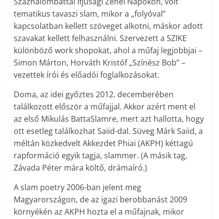
Százhalombattai Ifjúsági Zenei Napokon, volt
tematikus tavaszi slam, mikor a „folyóval”
kapcsolatban kellett szöveget alkotni, máskor adott
szavakat kellett felhasználni. Szervezett a SZIKE
különböző work shopokat, ahol a műfaj legjobbjai –
Simon Márton, Horváth Kristóf „Színész Bob” –
vezettek írói és előadói foglalkozásokat.
Doma, az idei győztes 2012. decemberében
találkozott először a műfajjal. Akkor azért ment el
az első Mikulás BattaSlamre, mert azt hallotta, hogy
ott esetleg találkozhat Saiid-dal. Süveg Márk Saiid, a
méltán közkedvelt Akkezdet Phiai (AKPH) kéttagú
rapformáció egyik tagja, slammer. (A másik tag,
Závada Péter mára költő, drámaíró.)
A slam poetry 2006-ban jelent meg
Magyarországon, de az igazi berobbanást 2009
környékén az AKPH hozta el a műfajnak, mikor