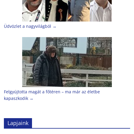
Üdvözlet a nagyvilágból
→
Felgyújtotta magát a főtéren – ma már az életbe
kapaszkodik
→
Lapjaink