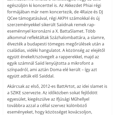
egészüljön ki koncerttel is. Az Akkezdet Phiai régi
formájában már nem koncertezik, de 4Raize és DJ
QCee támogatásával, régi AKPH számokkal és új
szerzeményekkel sikerült Saiidnak remek rap-
eseménnyel koronázni a X. BattaSlamet. Több
alkommal reflektáltak Százhalombattára, a slamre,
élvezték a budapesti tömeges megőrülések után a
családias, vidéki hangulatot. A közönség az elejétől
együtt énekelt/szövegelt a rapperekkel, majd az
egyik számnál Saiid lenyújtotta a mikrofont a
színpadról, ami aztán Doma elé került – így azt
együtt adták elő Saiddal.
Akárcsak az első, 2012-es BattArtot, az idei slamet is
a SZIKE szervezte. Az időközben sokat fejlődött
egyesület, kiegészülve az Ifjúsági Műhellyel
továbbra azzal a céllal szervez különböző
eseményeket, hogy közösséget kovácsoljon,