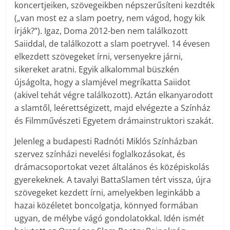
koncertjeiken, szövegeikben népszerűsíteni kezdték
(„van most ez a slam poetry, nem vágod, hogy kik
írják?”). Igaz, Doma 2012-ben nem találkozott
Saiiddal, de találkozott a slam poetryvel. 14 évesen
elkezdett szövegeket írni, versenyekre járni,
sikereket aratni. Egyik alkalommal büszkén
újságolta, hogy a slamjével megríkatta Saiidot
(akivel tehát végre találkozott). Aztán elkanyarodott
a slamtől, leérettségizett, majd elvégezte a Színház
és Filmművészeti Egyetem drámainstruktori szakát.
Jelenleg a budapesti Radnóti Miklós Színházban
szervez színházi nevelési foglalkozásokat, és
drámacsoportokat vezet általános és középiskolás
gyerekeknek. A tavalyi BattaSlamen tért vissza, újra
szövegeket kezdett írni, amelyekben leginkább a
hazai közéletet boncolgatja, könnyed formában
ugyan, de mélybe vágó gondolatokkal. Idén ismét