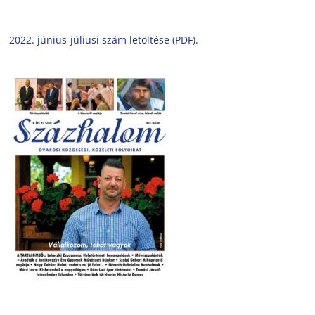
2022. június-júliusi szám letöltése (PDF).