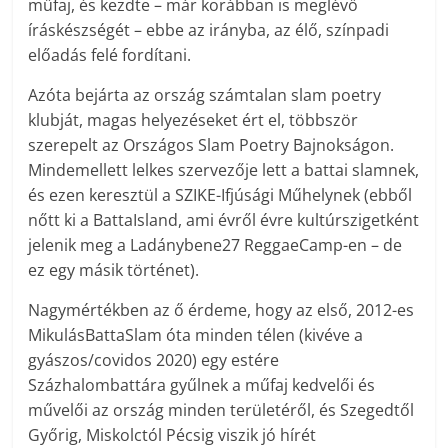
műfaj, és kezdte – már korábban is meglévő
íráskészségét – ebbe az irányba, az élő, színpadi
előadás felé fordítani.
Azóta bejárta az ország számtalan slam poetry
klubját, magas helyezéseket ért el, többször
szerepelt az Országos Slam Poetry Bajnokságon.
Mindemellett lelkes szervezője lett a battai slamnek,
és ezen keresztül a SZIKE-Ifjúsági Műhelynek (ebből
nőtt ki a BattaIsland, ami évről évre kultúrszigetként
jelenik meg a Ladánybene27 ReggaeCamp-en – de
ez egy másik történet).
Nagymértékben az ő érdeme, hogy az első, 2012-es
MikulásBattaSlam óta minden télen (kivéve a
gyászos/covidos 2020) egy estére
Százhalombattára gyűlnek a műfaj kedvelői és
művelői az ország minden területéről, és Szegedtől
Győrig, Miskolctól Pécsig viszik jó hírét