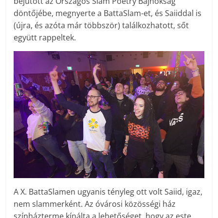
bejutott az Országos Slam Poetry Bajnokság
döntőjébe, megnyerte a BattaSlam-et, és Saiiddal is
(újra, és azóta már többször) találkozhatott, sőt
együtt rappeltek.
A X. BattaSlamen ugyanis tényleg ott volt Saiid, igaz,
nem slammerként. Az óvárosi közösségi ház
színházterme kínálta a lehetőséget, hogy az este