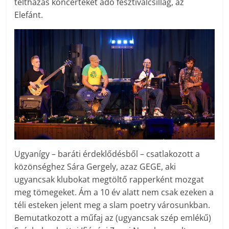
teltházas koncerteket adó fesztiválcsillag, az
Elefánt.
Ugyanígy – baráti érdeklődésből – csatlakozott a
közönséghez Sára Gergely, azaz GEGE, aki
ugyancsak klubokat megtöltő rapperként mozgat
meg tömegeket. Ám a 10 év alatt nem csak ezeken a
téli esteken jelent meg a slam poetry városunkban.
Bemutatkozott a műfaj az (ugyancsak szép emlékű)