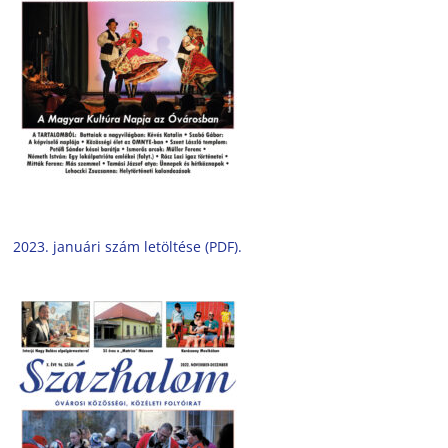
2023. januári szám letöltése (PDF).