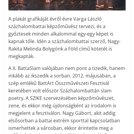
A plakát grafikáját évről évre Varga László
százhalombattai képzőművész tervezi, és a
győztesek minden alkalommal egy-egy képet is
kapnak tőle. Idén a százhalombattai szerző, Nagy-
Rakita Melinda Bolygónk a Föld című kötetét is
megkapták.
A X. BattaSlam valójában nem pont a tizedik, hanem
inkább az ikszedik a sorban. 2012. májusában, a
szép emlékű BattArt Összművészeti Fesztivál
keretében volt először Százhalombattán slam
poetry. A ­SZIKE szervezésében képzőművészet,
zene, és ekkor még újdonságként az irodalom is
megjelent a fesztiválon. Nagy Gábort, akit addig
elsősorban a battai extrém sporttal kapcsolatban
ismerhettek a városban, ekkor érintette meg a