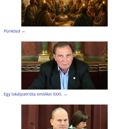
Pünkösd
→
Egy lokálpatrióta emlékei XXXI.
→