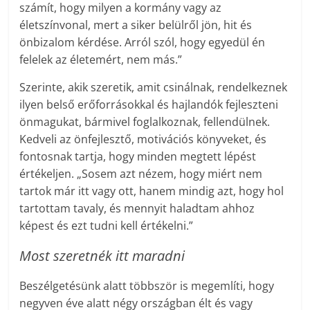
számít, hogy milyen a kormány vagy az
életszínvonal, mert a siker belülről jön, hit és
önbizalom kérdése. Arról szól, hogy egyedül én
felelek az életemért, nem más.”
Szerinte, akik szeretik, amit csinálnak, rendelkeznek
ilyen belső erőforrásokkal és hajlandók fejleszteni
önmagukat, bármivel foglalkoznak, fellendülnek.
Kedveli az önfejlesztő, motivációs könyveket, és
fontosnak tartja, hogy minden megtett lépést
értékeljen. „Sosem azt nézem, hogy miért nem
tartok már itt vagy ott, hanem mindig azt, hogy hol
tartottam tavaly, és mennyit haladtam ahhoz
képest és ezt tudni kell értékelni.”
Most szeretnék itt maradni
Beszélgetésünk alatt többször is megemlíti, hogy
negyven éve alatt négy országban élt és vagy