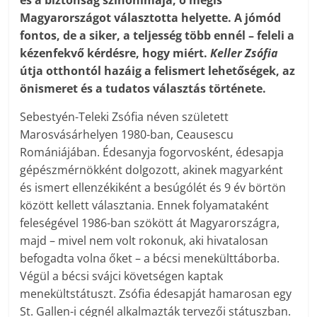
és a biztonság szinonimája, ő mégis
Magyarországot választotta helyette. A jómód
fontos, de a siker, a teljesség több ennél – feleli a
kézenfekvő kérdésre, hogy miért. ­
Keller Zsófia
útja otthontól hazáig a felismert lehetőségek, az
önismeret és a tudatos választás története.
Sebestyén-Teleki Zsófia néven született
Marosvásárhelyen 1980-ban, Ceausescu
Romániájában. Édesanyja fogorvosként, édesapja
gépészmérnökként dolgozott, akinek magyarként
és ismert ellenzékiként a besúgólét és 9 év börtön
között kellett választania. Ennek folyamataként
feleségével 1986-ban szökött át Magyarországra,
majd – mivel nem volt rokonuk, aki hivatalosan
befogadta volna őket – a bécsi menekülttáborba.
Végül a bécsi svájci követségen kaptak
menekültstátuszt. Zsófia édesapját hamarosan egy
St. Gallen-i cégnél alkalmazták tervezői státuszban.