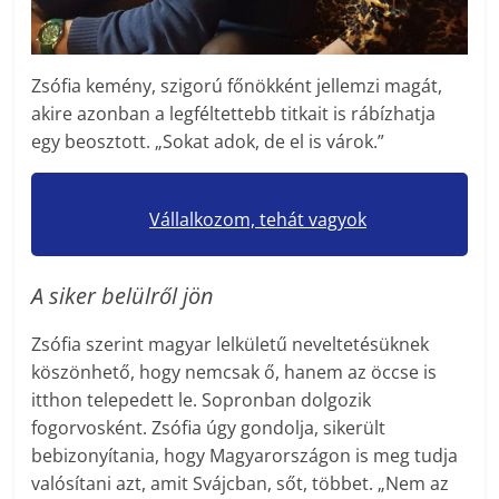
Zsófia kemény, szigorú főnökként jellemzi magát,
akire azonban a legféltettebb titkait is rábízhatja
egy beosztott. „Sokat adok, de el is várok.”
Vállalkozom, tehát vagyok
A siker belülről jön
Zsófia szerint magyar lelkületű neveltetésüknek
köszönhető, hogy nemcsak ő, hanem az öccse is
itthon telepedett le. Sopronban dolgozik
fogorvosként. Zsófia úgy gondolja, sikerült
bebizonyítania, hogy Magyarországon is meg tudja
valósítani azt, amit Svájcban, sőt, többet. „Nem az