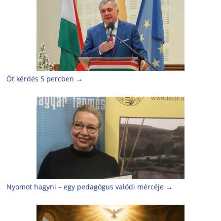
Öt kérdés 5 percben
→
Nyomot hagyni – egy pedagógus valódi mércéje
→