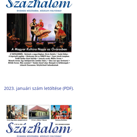
2023. januári szám letöltése (PDF).