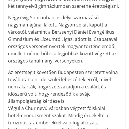
két tannyelvű gimnáziumban szeretne érettségizni.
Négy évig Sopronban, erdélyi származású
nagymamájánál lakott. Nagyon sokat kapott a
várostól, valamint a Berzsenyi Dániel Evangélikus
Gimnázium és Líceumtól. Igaz, adott is. Csapatával
országos versenyt nyertek magyar történelemből,
emellett németből is a legjobbak között végzett az
országos tanulmányi versenyeken.
Az érettségit követően Budapesten szeretett volna
továbbtanulni, de szülei lebeszélték erről, mivel
nem akarták, hogy szétszakadjon a család, és
időszerű volt, hogy rendeződik a svájci
állampolgárság kérdése is.
Végül a Chur nevű városban végzett főiskolai
hotelmenedzsment szakot. Mindig érdekelte a
turizmus, az emberekkel való foglalkozás,