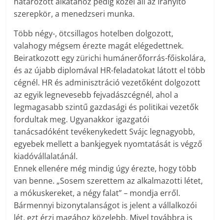
határozott alkatához pedig közel áll az irányító
szerepkör, a menedzseri munka.
Több négy-, ötcsillagos hotelben dolgozott,
valahogy mégsem érezte magát elégedettnek.
Beiratkozott egy zürichi humánerőforrás-főiskolára,
és az újabb diplomával HR-feladatokat látott el több
cégnél. HR és adminisztráció vezetőként dolgozott
az egyik legnevesebb fejvadászcégnél, ahol a
legmagasabb szintű gazdasági és politikai vezetők
fordultak meg. Ugyanakkor igazgatói
tanácsadóként tevékenykedett Svájc legnagyobb,
egyebek mellett a bankjegyek nyomtatását is végző
kiadóvállalatánál.
Ennek ellenére még mindig úgy érezte, hogy több
van benne. „Sosem szerettem az alkalmazotti létet,
a mókuskereket, a négy falat” – mondja erről.
Bármennyi bizonytalanságot is jelent a vállalkozói
lét, ezt érzi magához közelebb. Mivel továbbra is