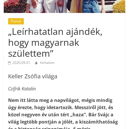
Portré
„Leírhatatlan ajándék,
hogy magyarnak
születtem”
2020.09.01.
hirhalom
Keller Zsófia világa
Czifrik Katalin
Nem itt látta meg a napvilágot, mégis mindig
úgy érezte, hogy idetartozik. Messziről jött, és
közel negyven év után tért „haza”. Bár Svájc a
világ legtöbb pontján a jólét, a kiszámíthatóság