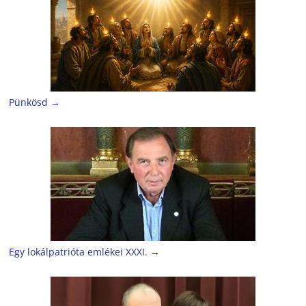
Pünkösd
→
Egy lokálpatrióta emlékei XXXI.
→