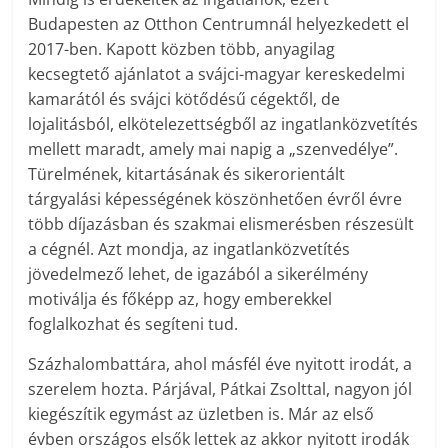
Budapesten az Otthon Centrumnál helyezkedett el
2017-ben. Kapott közben több, anyagilag
kecsegtető ajánlatot a svájci-magyar kereskedelmi
kamarától és svájci kötődésű cégektől, de
lojalitásból, elkötelezettségből az ingatlanközvetítés
mellett maradt, amely mai napig a „szenvedélye”.
Türelmének, kitartásának és sikerorientált
tárgyalási képességének köszönhetően évről évre
több díjazásban és szakmai elismerésben részesült
a cégnél. Azt mondja, az ingatlanközvetítés
jövedelmező lehet, de igazából a sikerélmény
motiválja és főképp az, hogy emberekkel
foglalkozhat és segíteni tud.
Százhalombattára, ahol másfél éve nyitott irodát, a
szerelem hozta. Párjával, Pátkai Zsolttal, nagyon jól
kiegészítik egymást az üzletben is. Már az első
évben országos elsők lettek az akkor nyitott irodák