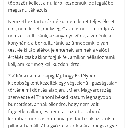
többször kellett a nulláról kezdeniük, de legalább
megtanulták ezt is.
Nemzethez tartozás nélkül nem lehet teljes életet
élni, nem lehet „mélysége” az életnek – mondja. A
nemzeti kultúránk, az anyanyelvünk, a zenénk, a
konyhánk, a borkultúránk, az ünnepeink, olyan
testi-lelki táplálékot jelentenek, aminek a valódi
értékét csak akkor fogjuk fel, amikor nélkülöznünk
kell, amikor meg kell küzdeni érte.
Zsófiának a mai napig fáj, hogy Erdélyben
kisebbségként kezelték egy végtelenül igazságtalan
történelmi döntés alapján. „Miért Magyarország
szenvedte el Trianoni békediktátum legnagyobb
büntetését, annak ellenére, hogy nem volt
független állam, és nem tartozott a háború
kirobbantói közé. Románia például csak az utolsó
pillanatban állt át a győztesek oldalára, megszegve