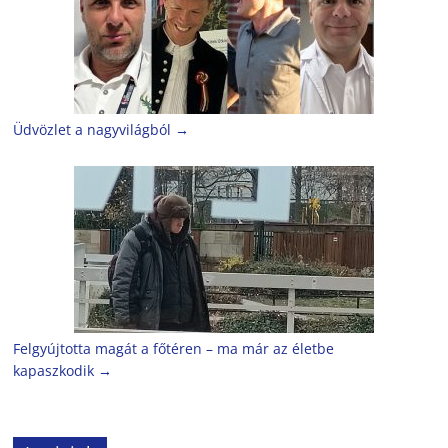
Üdvözlet a nagyvilágból
→
Felgyújtotta magát a főtéren – ma már az életbe
kapaszkodik
→