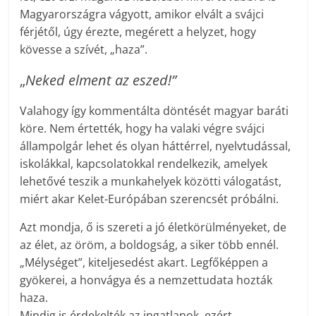
Magyarországra vágyott, amikor elvált a svájci
férjétől, úgy érezte, megérett a helyzet, hogy
kövesse a szívét, „haza”.
„
Neked elment az eszed!”
Valahogy így kommentálta döntését magyar baráti
köre. Nem értették, hogy ha valaki végre svájci
állampolgár lehet és olyan háttérrel, nyelvtudással,
iskolákkal, kapcsolatokkal rendelkezik, amelyek
lehetővé teszik a munkahelyek közötti válogatást,
miért akar Kelet-Európában szerencsét próbálni.
Azt mondja, ő is szereti a jó életkörülményeket, de
az élet, az öröm, a boldogság, a siker több ennél.
„Mélységet”, kiteljesedést akart. Legfőképpen a
gyökerei, a honvágya és a nemzettudata hozták
haza.
Mindig is érdekelték az ingatlanok, ezért