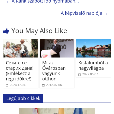
←
A Ránk szabott idő nyomában…
A képviselő naplója
→
You May Also Like
Сетите се
Mi az
Kisfalumból a
старих дана!
Óvárosban
nagyvilágba
(Emlékezz a
vagyunk
2022.06.07.
régi időkre!)
otthon
2024.12.04.
2018.07.06.
Legújabb cikkek