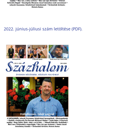
2022. június-júliusi szám letöltése (PDF).