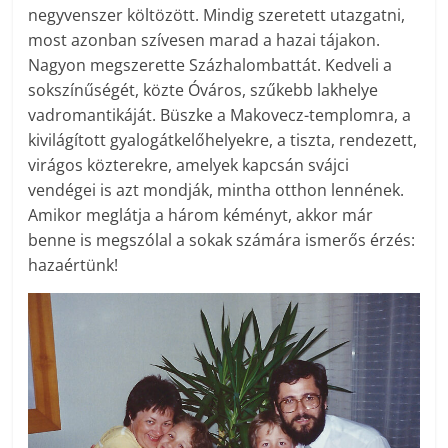
negyvenszer költözött. Mindig szeretett utazgatni,
most azonban szívesen marad a hazai tájakon.
Nagyon megszerette Százhalombattát. Kedveli a
sokszínűségét, közte Óváros, szűkebb lakhelye
vadromantikáját. Büszke a Makovecz-templomra, a
kivilágított gyalogátkelőhelyekre, a tiszta, rendezett,
virágos közterekre, amelyek kapcsán svájci
vendégei is azt mondják, mintha otthon lennének.
Amikor meglátja a három kéményt, akkor már
benne is megszólal a sokak számára ismerős érzés:
hazaértünk!