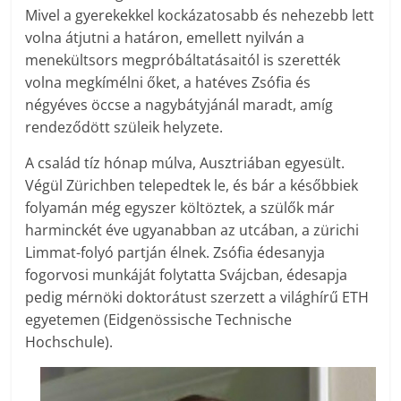
Mivel a gyerekekkel kockázatosabb és nehezebb lett
volna átjutni a határon, emellett nyilván a
menekültsors megpróbáltatásaitól is szerették
volna megkímélni őket, a hatéves Zsófia és
négyéves öccse a nagybátyjánál maradt, amíg
rendeződött szüleik helyzete.
A család tíz hónap múlva, Ausztriában egyesült.
Végül Zürichben telepedtek le, és bár a későbbiek
folyamán még egyszer költöztek, a szülők már
harminckét éve ugyanabban az utcában, a zürichi
Limmat-folyó partján élnek. Zsófia édesanyja
fogorvosi munkáját folytatta Svájcban, édesapja
pedig mérnöki doktorátust szerzett a világhírű ETH
egyetemen (Eidgenössische Technische
Hochschule).