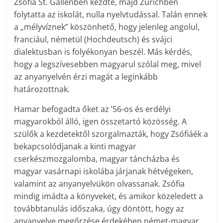
Zsófia St. Gallenben kezdte, majd Zürichben
folytatta az iskolát, nulla nyelvtudással. Talán ennek
a „mélyvíznek” köszönhető, hogy jelenleg angolul,
franciául, németül (Hochdeutsch) és svájci
dialektusban is folyékonyan beszél. Más kérdés,
hogy a legszívesebben magyarul szólal meg, mivel
az anyanyelvén érzi magát a leginkább
határozottnak.
Hamar befogadta őket az ’56-os és erdélyi
magyarokból álló, igen összetartó közösség. A
szülők a kezdetektől szorgalmazták, hogy Zsófiáék a
bekapcsolódjanak a kinti magyar
cserkészmozgalomba, magyar táncházba és
magyar vasárnapi iskolába járjanak hétvégeken,
valamint az anyanyelvükön olvassanak. Zsófia
mindig imádta a könyveket, és amikor közeledett a
továbbtanulás időszaka, úgy döntött, hogy az
anyanyelve megőrzése érdekében német-magyar