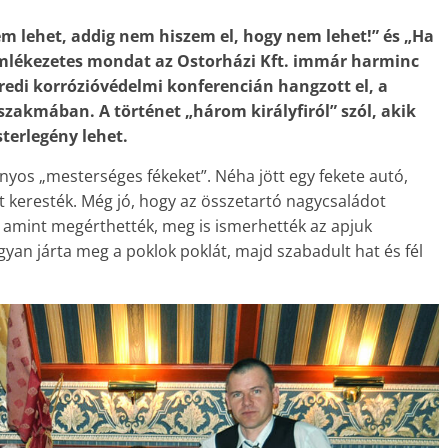
 lehet, addig nem hiszem el, hogy nem lehet!” és „Ha
 emlékezetes mondat az Ostorházi Kft. immár harminc
üredi korrózióvédelmi konferencián hangzott el, a
szakmában. A történet „három királyfiról” szól, akik
sterlegény lehet.
nyos „mesterséges fékeket”. Néha jött egy fekete autó,
 keresték. Még jó, hogy az összetartó nagycsaládot
gy amint megérthették, meg is ismerhették az apjuk
ogyan járta meg a poklok poklát, majd szabadult hat és fél