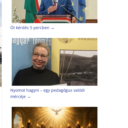
Öt kérdés 5 percben
→
Nyomot hagyni – egy pedagógus valódi
mércéje
→