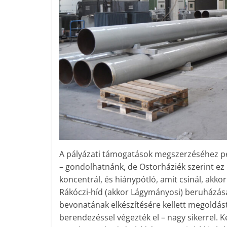
A pályázati támogatások megszerzéséhez per
– gondolhatnánk, de Ostorháziék szerint ez 
koncentrál, és hiánypótló, amit csinál, akko
Rákóczi-híd (akkor Lágymányosi) beruházását
bevonatának elkészítésére kellett megoldást 
berendezéssel végezték el – nagy sikerrel. 