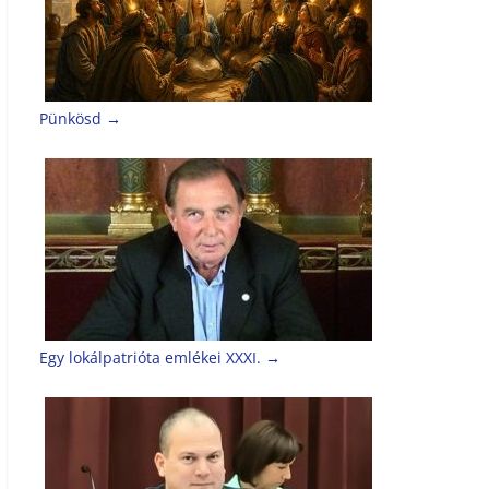
Pünkösd
→
Egy lokálpatrióta emlékei XXXI.
→