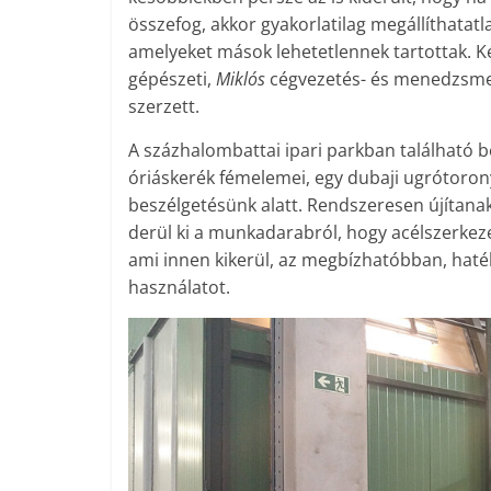
összefog, akkor gyakorlatilag megállíthatatl
amelyeket mások lehetetlennek tartottak. Ké
gépészeti,
Miklós
cégvezetés- és menedzsme
szerzett.
A százhalombattai ipari parkban található 
óriáskerék fémelemei, egy dubaji ugrótorony
beszélgetésünk alatt. Rendszeresen újítana
derül ki a munkadarabról, hogy acélszerkezet
ami innen kikerül, az megbízhatóbban, haté
használatot.