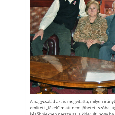
A nagycsalád azt is megvitatta, milyen irány
említett „fékek” miatt nem jöhetett szóba,
későbbiekben persze az is kiderült, hogy ha