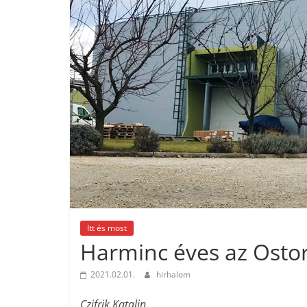
Itt és most
Harminc éves az Osto
2021.02.01.
hirhalom
Czifrik Katalin