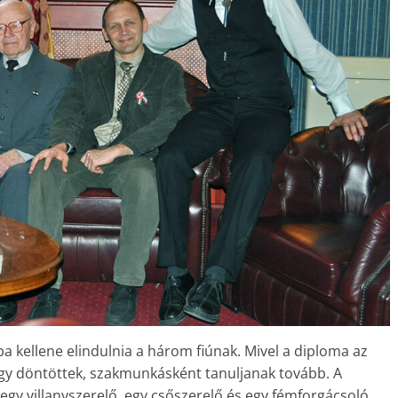
ba kellene elindulnia a három fiúnak. Mivel a diploma az
 úgy döntöttek, szakmunkásként tanuljanak tovább. A
 egy villanyszerelő, egy csőszerelő és egy fémforgácsoló