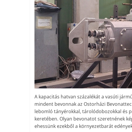
A kapacitás hatvan százalékát a vasúti jármű
mindent bevonnak az Ostorházi Bevonattechn
lebomló tányérokkal, tárolódobozokkal és p
keretében. Olyan bevonatot szeretnének képe
ehessünk ezekből a környezetbarát edények