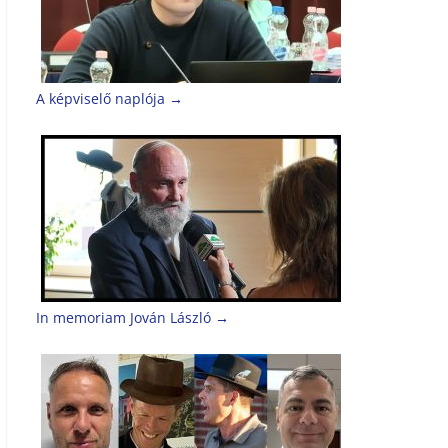
A képviselő naplója
→
In memoriam Jován László
→