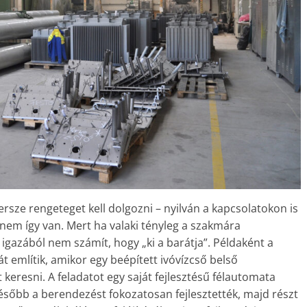
sze rengeteget kell dolgozni – nyilván a kapcsolatokon is
nem így van. Mert ha valaki tényleg a szakmára
r igazából nem számít, hogy „ki a barátja”. Példaként a
 említik, amikor egy beépített ivóvízcső belső
keresni. A feladatot egy saját fejlesztésű félautomata
Később a berendezést fokozatosan fejlesztették, majd részt