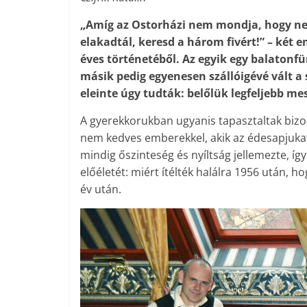
„Amíg az Ostorházi nem mondja, hogy nem
elakadtál, keresd a három fivért!” – két
éves történetéből. Az egyik egy balatonf
másik pedig egyenesen szállóigévé vált a 
eleinte úgy tudták: belőlük legfeljebb me
A gyerekkorukban ugyanis tapasztaltak bizo
nem kedves emberekkel, akik az édesapjukat
mindig őszinteség és nyíltság jellemezte, í
előéletét: miért ítélték halálra 1956 után, h
év után.