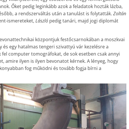
anok. Őket pedig leginkább azok a feladatok hozták lázba,
sőbb, a rendszerváltás után a tanulást is folytatták.
Zoltán
nt-ismereteket,
László
pedig tanári, majd jogi diplomát
bevonattechnikai központjuk festőcsarnokában a moszkvai
 és egy hatalmas tengeri szivattyú vár kezelésre a
k fel computer tomográfokat, de sok esetben csak annyi
, amire ilyen is ilyen bevonatot kérnek. A lényeg, hogy
konyabban fog működni és tovább fogja bírni a