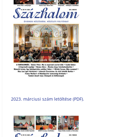
2023. márciusi szám letöltése (PDF).