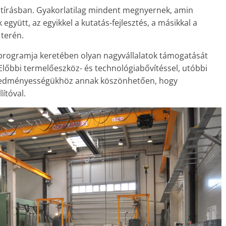
tírásban. Gyakorlatilag mindent megnyernek, amin
együtt, az egyikkel a kutatás-fejlesztés, a másikkal a
 terén.
programja keretében olyan nagyvállalatok támogatását
Előbbi termelőeszköz- és technológiabővítéssel, utóbbi
á eredményességükhöz annak köszönhetően, hogy
lítóval.