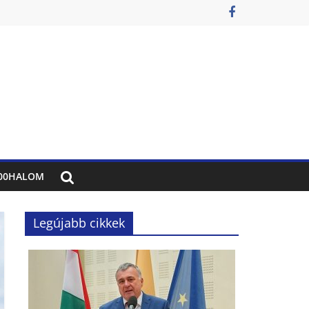
00HALOM
Legújabb cikkek