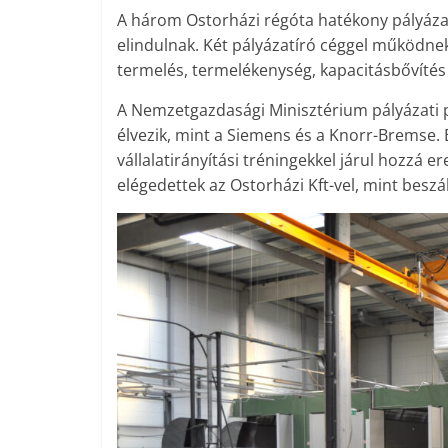
A három Ostorházi régóta hatékony pályáza
elindulnak. Két pályázatíró céggel működnek 
termelés, termelékenység, kapacitásbővítés
A Nemzetgazdasági Minisztérium pályázati 
élvezik, mint a Siemens és a Knorr-Bremse. 
vállalatirányítási tréningekkel járul hozz
elégedettek az Ostorházi Kft-vel, mint beszál