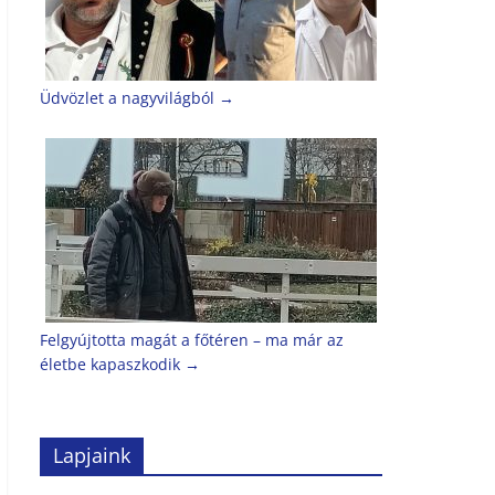
Üdvözlet a nagyvilágból
→
Felgyújtotta magát a főtéren – ma már az
életbe kapaszkodik
→
Lapjaink