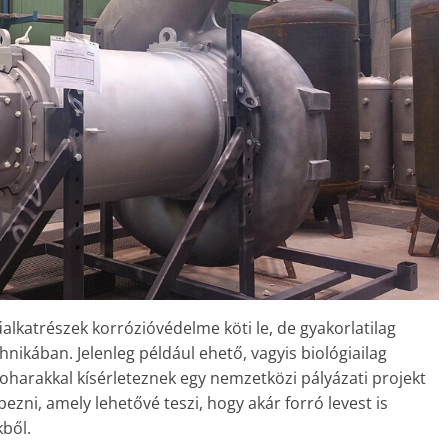
alkatrészek korrózióvédelme köti le, de gyakorlatilag
ikában. Jelenleg például ehető, vagyis biológiailag
oharakkal kísérleteznek egy nemzetközi pályázati projekt
zni, amely lehetővé teszi, hogy akár forró levest is
ből.