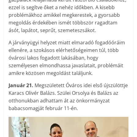
ezzel is segítve őket a nehéz időkben. A kisebb
problémákhoz amikkel megkerestek, a gyorsabb
megoldás érdekében ismét többször ragadtam
ásót, lapátot, seprűt, szemeteszsákot.
A járványügyi helyzet miatt elmaradó fogadóóráim
ellenére, a szokásos elérhetőségeimen túl, több
óvárosi lakos fogadott lakásában, hogy
személyesen elmondhassa javaslatait, problémáit
amikre közösen megoldást találjunk.
Január 21.
Megszületett Óváros idei első újszülöttje
Karacs Olivér Balázs. Szülei Orsolya és Balázs az
otthonukban adhattam át az önkormányzat
babacsomagját február 11-én.