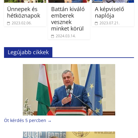
Ünnepek és
Battán kiváló
A képviselő
hétköznapok
emberek
naplója
vesznek
2023.02.06.
2023.07.21.
minket körül
2024.03.14.
Legújabb cikkek
Öt kérdés 5 percben
→