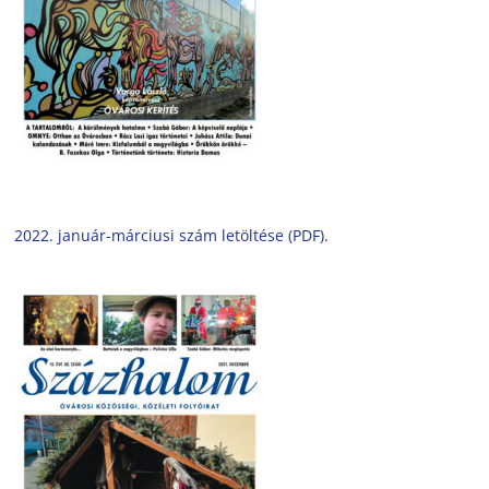
2022. január-márciusi szám letöltése (PDF).