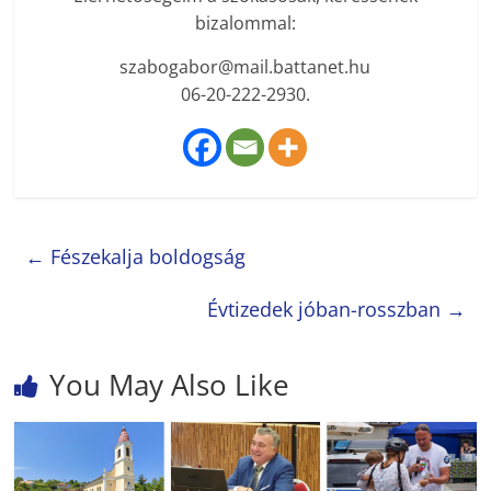
bizalommal:
szabogabor@mail.battanet.hu
06-20-222-2930.
←
Fészekalja boldogság
Évtizedek jóban-rosszban
→
You May Also Like