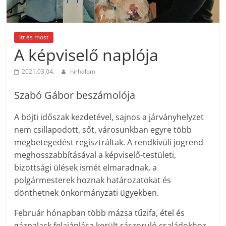
Itt és most
A képviselő naplója
2021.03.04.
hirhalom
Szabó Gábor beszámolója
A böjti időszak kezdetével, sajnos a járványhelyzet
nem csillapodott, sőt, városunkban egyre több
megbetegedést regisztráltak. A rendkívüli jogrend
meghosszabbításával a képviselő-testületi,
bizottsági ülések ismét elmaradnak, a
polgármesterek hoznak határozatokat és
dönthetnek önkormányzati ügyekben.
Február hónapban több mázsa tűzifa, étel és
gázpalack felajánlása került rászoruló családokhoz,