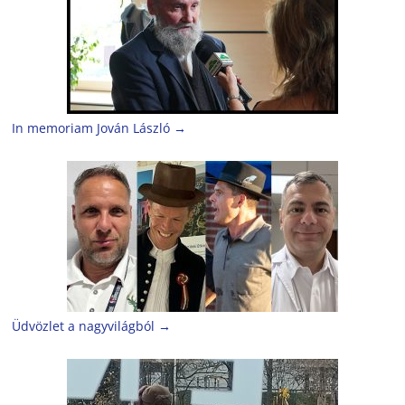
In memoriam Jován László
→
Üdvözlet a nagyvilágból
→