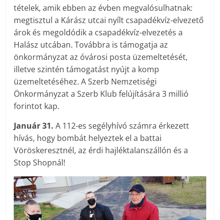
tételek, amik ebben az évben megvalósulhatnak:
megtisztul a Kárász utcai nyílt csapadékvíz-elvezető
árok és megoldódik a csapadékvíz-elvezetés a
Halász utcában. Továbbra is támogatja az
önkormányzat az óvárosi posta üzemeltetését,
illetve szintén támogatást nyújt a komp
üzemeltetéséhez. A Szerb Nemzetiségi
Önkormányzat a Szerb Klub felújítására 3 millió
forintot kap.
Január 31.
A 112-es segélyhívó számra érkezett
hívás, hogy bombát helyeztek el a battai
Vöröskeresztnél, az érdi hajléktalanszállón és a
Stop Shopnál!