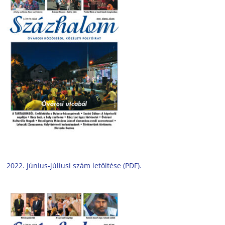
2022. június-júliusi szám letöltése (PDF).