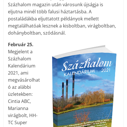
Százhalom magazin után városunk újságja is
eljutna minél több falusi háztartásba. A
postaládákba eljuttatott példányok mellett
megtalálhatóak lesznek a kisboltban, virágboltban,
dohányboltban, szódásnál.
Február 25.
Megjelent a
Százhalom
Kalendárium
2021, ami
megvásárolhat
ó az alábbi
üzletekben:
Cintia ABC,
Marianna
virágbolt, HH-
TC Super