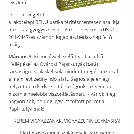
Diszkont.
Február végétől
a lakótelepi BENU patika térítésmentesen szállítja
házhoz a gyógyszereket. A rendeléseket a 06-20-
261-9447-es számon fogadják, hétköznap 8-18
óráig.
Március 3.
Kilenc évvel ezelőtt volt az első
„fellépése” az Óvárosi Papírkutyák baráti
társaságnak, akikkel sok mindent megéltünk ezalatt
a majd’ évtizednyi idő alatt. Sajnos a jelenlegi
helyzet nem kedvez a társaságunknak sem, de
bízom a mielőbbi viszontlátásban. Kívánok még
nagyon sok, boldog, együtt töltött percet a
Papírkutyáknak!
KÉREM VIGYÁZZANAK, VIGYÁZZUNK EGYMÁSRA!
Elérhetőségeim a szokásosak, keressenek