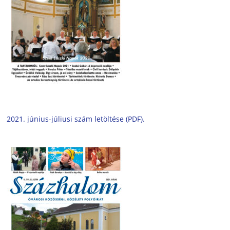
2021. június-júliusi szám letöltése (PDF).