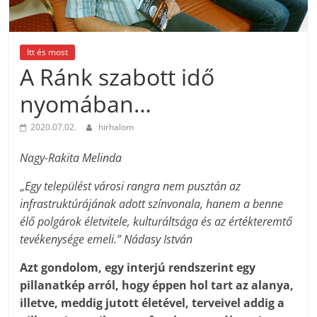
Itt és most
A Ránk szabott idő
nyomában…
2020.07.02.
hirhalom
Nagy-Rakita Melinda
„
Egy települést városi rangra nem pusztán az
infrastruktúrájának adott színvonala, hanem a benne
élő polgárok életvitele, kulturáltsága és az értékteremtő
tevékenysége emeli.” Nádasy István
Azt gondolom, egy interjú rendszerint egy
pillanatkép arról, hogy éppen hol tart az alanya,
illetve, meddig jutott életével, terveivel addig a