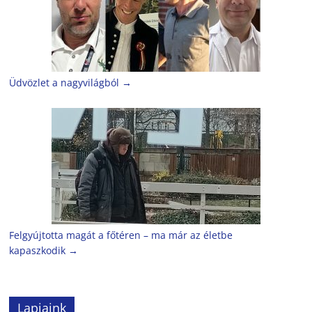
Üdvözlet a nagyvilágból
→
Felgyújtotta magát a főtéren – ma már az életbe
kapaszkodik
→
Lapjaink