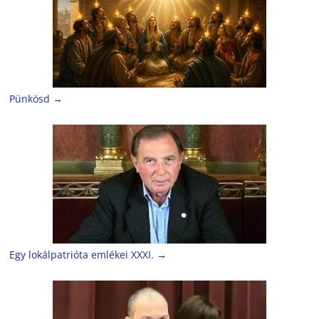
Pünkösd
→
Egy lokálpatrióta emlékei XXXI.
→