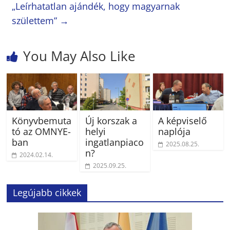
„Leírhatatlan ajándék, hogy magyarnak
születtem”
→
You May Also Like
Könyvbemuta
Új korszak a
A képviselő
tó az OMNYE-
helyi
naplója
ban
ingatlanpiaco
2025.08.25.
n?
2024.02.14.
2025.09.25.
Legújabb cikkek