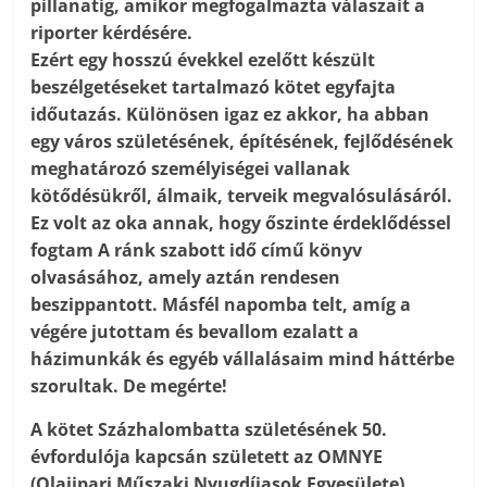
pillanatig, amikor megfogalmazta válaszait a
riporter kérdésére.
Ezért egy hosszú évekkel ezelőtt készült
beszélgetéseket tartalmazó kötet egyfajta
időutazás. Különösen igaz ez akkor, ha abban
egy város születésének, építésének, fejlődésének
meghatározó személyiségei vallanak
kötődésükről, álmaik, terveik megvalósulásáról.
Ez volt az oka annak, hogy őszinte érdeklődéssel
fogtam A ránk szabott idő című könyv
olvasásához, amely aztán rendesen
beszippantott. Másfél napomba telt, amíg a
végére jutottam és bevallom ezalatt a
házimunkák és egyéb vállalásaim mind háttérbe
szorultak. De megérte!
A kötet Százhalombatta születésének 50.
évfordulója kapcsán született az OMNYE
(Olajipari Műszaki Nyugdíjasok Egyesülete)