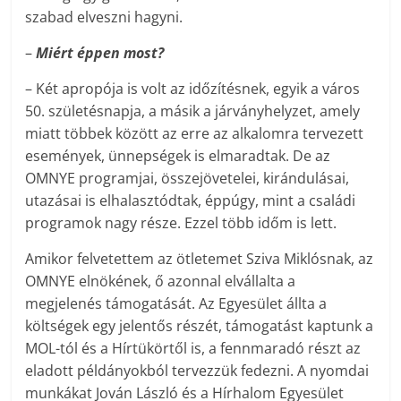
szabad elveszni hagyni.
–
Miért éppen most?
– Két apropója is volt az időzítésnek, egyik a város
50. születésnapja, a másik a járványhelyzet, amely
miatt többek között az erre az alkalomra tervezett
események, ünnepségek is elmaradtak. De az
OMNYE programjai, összejövetelei, kirándulásai,
utazásai is elhalasztódtak, éppúgy, mint a családi
programok nagy része. Ezzel több időm is lett.
Amikor felvetettem az ötletemet Sziva Miklósnak, az
OMNYE elnökének, ő azonnal elvállalta a
megjelenés támogatását. Az Egyesület állta a
költségek egy jelentős részét, támogatást kaptunk a
MOL-tól és a Hírtükörtől is, a fennmaradó részt az
eladott példányokból tervezzük fedezni. A nyomdai
munkákat Jován László és a Hírhalom Egyesület