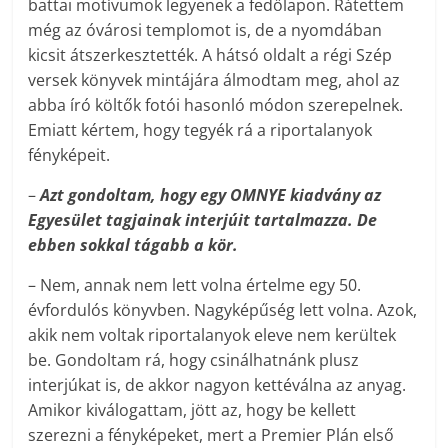
battai motívumok legyenek a fedőlapon. Rátettem
még az óvárosi templomot is, de a nyomdában
kicsit átszerkesztették. A hátsó oldalt a régi Szép
versek könyvek mintájára álmodtam meg, ahol az
abba író költők fotói hasonló módon szerepelnek.
Emiatt kértem, hogy tegyék rá a riportalanyok
fényképeit.
–
Azt gondoltam, hogy egy OMNYE kiadvány az
Egyesület tagjainak interjúit tartalmazza. De
ebben sokkal tágabb a kör.
– Nem, annak nem lett volna értelme egy 50.
évfordulós könyvben. Nagyképűség lett volna. Azok,
akik nem voltak riportalanyok eleve nem kerültek
be. Gondoltam rá, hogy csinálhatnánk plusz
interjúkat is, de akkor nagyon kettéválna az anyag.
Amikor kiválogattam, jött az, hogy be kellett
szerezni a fényképeket, mert a Premier Plán első