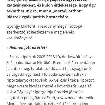
kiadványaként, és külön érdekessége, hogy úgy
tekinthetünk rá, mint a „Maradj otthon”
időszak egyik pozitív hozadékára.
Gyöngy Mártont, a kiadvány megálmodóját,
szerkesztőjét kérdeztem a megjelenés
körülményeiről.
–
Honnan jött az ötlet?
– Ezek a riportok 2005-2013 között készültek és a
Százhalombattai Hírtükör Premier Plán rovatában
jelentek meg. Ez alatt az idő alatt hat újságírónő
váltogatta egymást. Hólabda-szerűen adták a
riportalanyokat tovább. Akivel csinálták a riportot,
megnevezte kivel szeretné a következőt. Legelső
volt a Téglagyár igazgatója Praczkó József, a
legutolsó pedig Rátosi Ernő, a százhetvenhetedik.
Mindig úgy gondoltam, ezt az értéket nem lenne