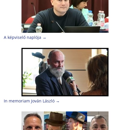
A képviselő naplója
→
In memoriam Jován László
→