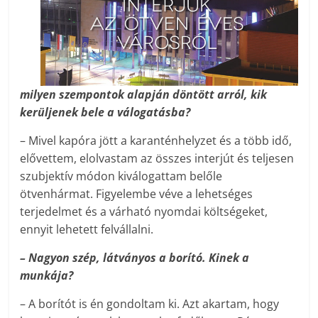
milyen szempontok alapján döntött arról, kik
kerüljenek bele a válogatásba?
– Mivel kapóra jött a karanténhelyzet és a több idő,
elővettem, elolvastam az összes interjút és teljesen
szubjektív módon kiválogattam belőle
ötvenhármat. Figyelembe véve a lehetséges
terjedelmet és a várható nyomdai költségeket,
ennyit lehetett felvállalni.
– Nagyon szép, látványos a borító. Kinek a
munkája?
– A borítót is én gondoltam ki. Azt akartam, hogy