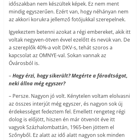
időszakban nem készültek képek. Ez nem ment
mindig egyszerűen. Ezért van, hogy néhányan nem
az akkori korukra jellemző fotójukkal szerepelnek.
Igyekeztem betenni azokat a régi embereket, akik itt
voltak negyven-ötven évvel ezelőtt és nevük van. De
a szereplők 40%-a volt DKV-s, tehát szoros a
kapcsolat az OMNYE-val. Sokan vannak az
Óvárosból is.
–
Hogy érzi, hogy sikerült? Megérte a fáradtságot,
neki állna még egyszer?
– Persze. Nagyon jó volt. Kénytelen voltam elolvasni
az összes interjút még egyszer, és nagyon sok új
érdekességet fedeztem fel. Emellett rengeteg régi
dolog is előjött, hiszen én már ötvenöt éve itt
vagyok Százhalombattán, 1965-ben jöttem el
Szőnyből. Ez alatt az idő alatt nagyon sok minden