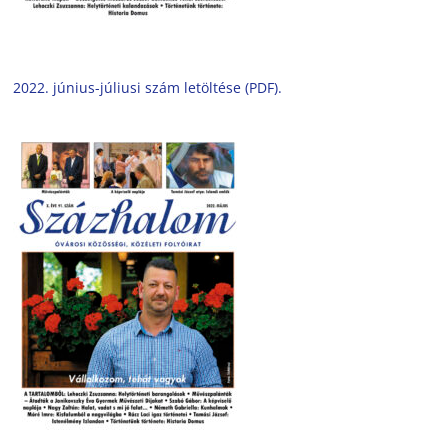
2022. június-júliusi szám letöltése (PDF).