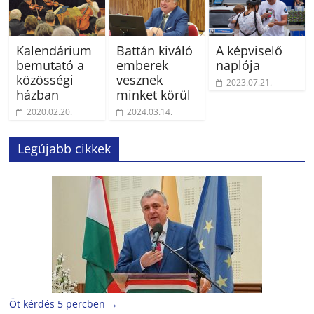
Kalendárium
Battán kiváló
A képviselő
bemutató a
emberek
naplója
közösségi
vesznek
2023.07.21.
házban
minket körül
2020.02.20.
2024.03.14.
Legújabb cikkek
Öt kérdés 5 percben
→