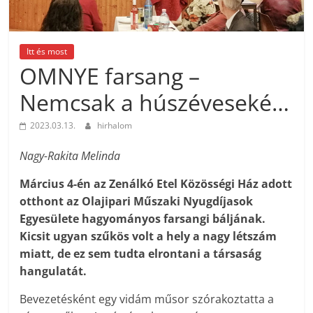
Itt és most
OMNYE farsang –
Nemcsak a húszéveseké…
2023.03.13.
hirhalom
Nagy-Rakita Melinda
Március 4-én az Zenálkó Etel Közösségi Ház adott
otthont az Olajipari Műszaki Nyugdíjasok
Egyesülete hagyományos farsangi báljának.
Kicsit ugyan szűkös volt a hely a nagy létszám
miatt, de ez sem tudta elrontani a társaság
hangulatát.
Bevezetésként egy vidám műsor szórakoztatta a