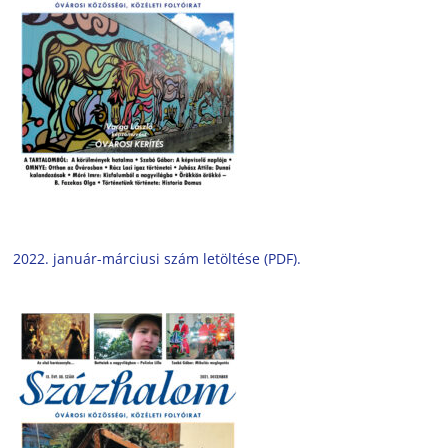
2022. január-márciusi szám letöltése (PDF).