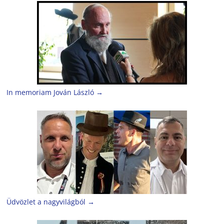
In memoriam Jován László
→
Üdvözlet a nagyvilágból
→