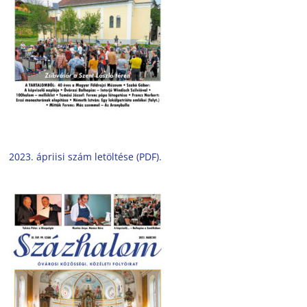
2023. ápriisi szám letöltése (PDF).