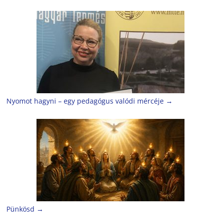
Nyomot hagyni – egy pedagógus valódi mércéje
→
Pünkösd
→