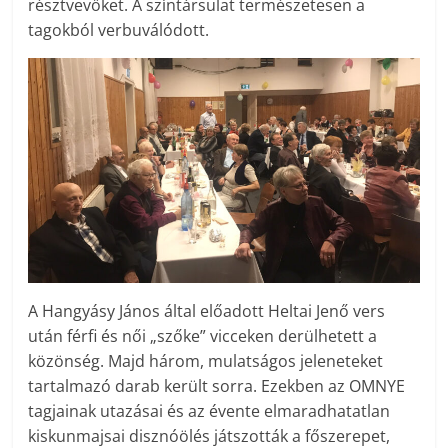
résztvevőket. A színtársulat természetesen a
tagokból verbuválódott.
A Hangyásy János által előadott Heltai Jenő vers
után férfi és női „szőke” vicceken derülhetett a
közönség. Majd három, mulatságos jeleneteket
tartalmazó darab került sorra. Ezekben az OMNYE
tagjainak utazásai és az évente elmaradhatatlan
kiskunmajsai disznóölés játszották a főszerepet,