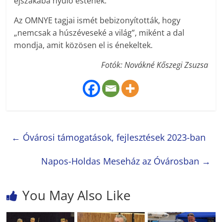
éjszakába nyúló estének.
Az OMNYE tagjai ismét bebizonyították, hogy
„nemcsak a húszéveseké a világ”, miként a dal
mondja, amit közösen el is énekeltek.
Fotók: Novákné Kőszegi Zsuzsa
←
Óvárosi támogatások, fejlesztések 2023-ban
Napos-Holdas Meseház az Óvárosban
→
You May Also Like