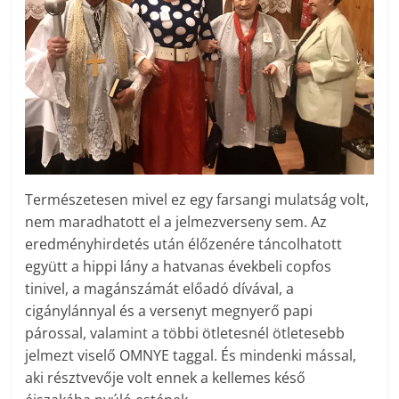
Természetesen mivel ez egy farsangi mulatság volt,
nem maradhatott el a jelmezverseny sem. Az
eredményhirdetés után élőzenére táncolhatott
együtt a hippi lány a hatvanas évekbeli copfos
tinivel, a magánszámát előadó dívával, a
cigánylánnyal és a versenyt megnyerő papi
párossal, valamint a többi ötletesnél ötletesebb
jelmezt viselő OMNYE taggal. És mindenki mással,
aki résztvevője volt ennek a kellemes késő