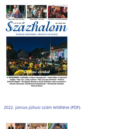
2022. június-júliusi szám letöltése (PDF).