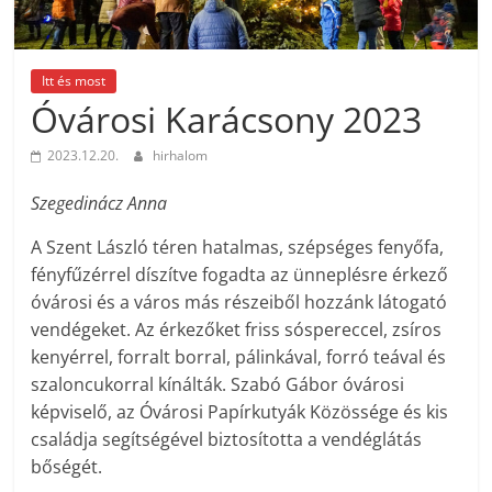
Itt és most
Óvárosi Karácsony 2023
2023.12.20.
hirhalom
Szegedinácz Anna
A Szent László téren hatalmas, szépséges fenyőfa,
fényfűzérrel díszítve fogadta az ünneplésre érkező
óvárosi és a város más részeiből hozzánk látogató
vendégeket. Az érkezőket friss sóspereccel, zsíros
kenyérrel, forralt borral, pálinkával, forró teával és
szaloncukorral kínálták. Szabó Gábor óvárosi
képviselő, az Óvárosi Papírkutyák Közössége és kis
családja segítségével biztosította a vendéglátás
bőségét.