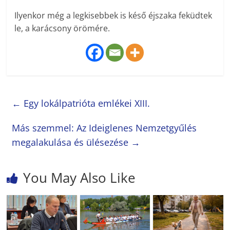
Ilyenkor még a legkisebbek is késő éjszaka feküdtek
le, a karácsony örömére.
←
Egy lokálpatrióta emlékei XIII.
Más szemmel: Az Ideiglenes Nemzetgyűlés
megalakulása és ülésezése
→
You May Also Like