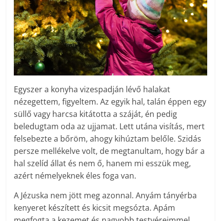
Egyszer a konyha vizespadján lévő halakat
nézegettem, figyeltem. Az egyik hal, talán éppen egy
süllő vagy harcsa kitátotta a száját, én pedig
beledugtam oda az ujjamat. Lett utána visítás, mert
felsebezte a bőröm, ahogy kihúztam belőle. Szidás
persze mellékelve volt, de megtanultam, hogy bár a
hal szelíd állat és nem ő, hanem mi esszük meg,
azért némelyeknek éles foga van.
A Jézuska nem jött meg azonnal. Anyám tányérba
kenyeret készített és kicsit megsózta. Apám
megfogta a kezemet és nagyobb testvéreimmel