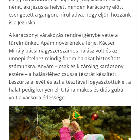
nénit, aki Jézuska helyett minden karácsony előtt
csengetett a gangon, hírül adva, hogy eljön hozzánk
is a Jézuska.
A karácsonyi várakozás rendre igénybe vette a
türelmünket. Apám nővérének a férje, Kácser
Mihály bácsi nagyszerszámos halász volt és az
ünnepi ételhez mindig finom halakat biztosított
számunkra. Anyám – csak és kizárólag karácsony
estére – a halászléhez csusza tésztát készített.
Leszűrte a levét és azt a tésztával fogyasztottuk el, a
halat pedig kenyérrel. Utána mákos és diós guba
volt a vacsora édessége.