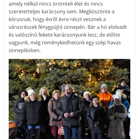
amely nélkül nincs örömteli élet és nincs
szeretetteljes karácsony sem. Megköszönte a
kórusnak, hogy évről évre részt vesznek a
városrészek fénygyújtó ünnepén. Bár a hó elolvadt
és valószínű fekete karácsonyunk lesz, de előtte
vagyunk, még reménykedhetünk egy szép havas
ünneplésben.