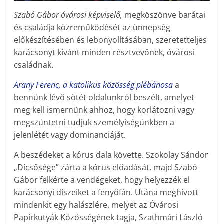
Szabó Gábor óvárosi képviselő,
megköszönve barátai
és családja közreműködését az ünnepség
előkészítésében és lebonyolításában, szeretetteljes
karácsonyt kívánt minden résztvevőnek, óvárosi
családnak.
Arany Ferenc, a katolikus közösség plébánosa
a
bennünk lévő sötét oldalunkról beszélt, amelyet
meg kell ismernünk ahhoz, hogy korlátozni vagy
megszüntetni tudjuk személyiségünkben a
jelenlétét vagy dominanciáját.
A beszédeket a kórus dala követte. Szokolay Sándor
„Dícsősége” zárta a kórus előadását, majd Szabó
Gábor felkérte a vendégeket, hogy helyezzék el
karácsonyi díszeiket a fenyőfán. Utána meghívott
mindenkit egy halászlére, melyet az Óvárosi
Papírkutyák Közösségének tagja, Szathmári László