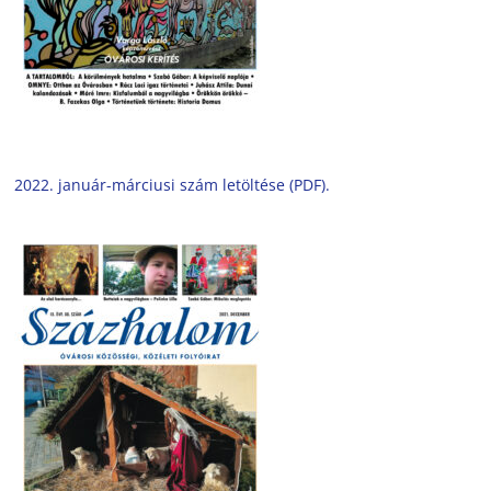
2022. január-márciusi szám letöltése (PDF).