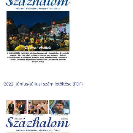
2022. június-júliusi szám letöltése (PDF).