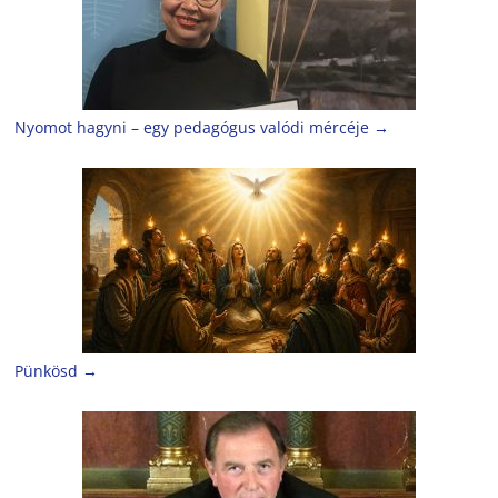
Nyomot hagyni – egy pedagógus valódi mércéje
→
Pünkösd
→