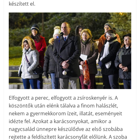
készített el.
Elfogyott a perec, elfogyott a zsíroskenyér is. A
köszöntők után elénk tálalva a finom halászlét,
nekem a gyermekkorom ízeit, illatát, eseményeit
idézte fel. Azokat a karácsonyokat, amikor a
nagycsalád ünnepre készülődve az első szobába
rejtette a feldíszített karácsonyfát előlünk. A szoba