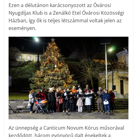
Ezen a délutánon karácsonyozott az Óvárosi
Nyugdíjas Klub is a Zenálkó Etel Óvárosi Közösségi
Házban, így ők is teljes létszámmal voltak jelen az
eseményen.
Az ünnepség a Canticum Novum Kórus műsorával
kezdődött, három gyönyörű dalt énekeltek a