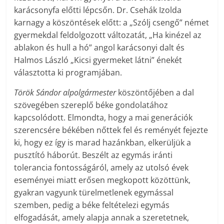
karácsonyfa előtti lépcsőn. Dr. Csehák Izolda
karnagy a köszöntések előtt: a „Szólj csengő” német
gyermekdal feldolgozott változatát, „Ha kinézel az
ablakon és hull a hó” angol karácsonyi dalt és
Halmos László „Kicsi gyermeket látni” énekét
választotta ki programjában.
Török Sándor alpolgármester
köszöntőjében a dal
szövegében szereplő béke gondolatához
kapcsolódott. Elmondta, hogy a mai generációk
szerencsére békében nőttek fel és reményét fejezte
ki, hogy ez így is marad hazánkban, elkerüljük a
pusztító háborút. Beszélt az egymás iránti
tolerancia fontosságáról, amely az utolsó évek
eseményei miatt erősen megkopott közöttünk,
gyakran vagyunk türelmetlenek egymással
szemben, pedig a béke feltételezi egymás
elfogadását, amely alapja annak a szeretetnek,