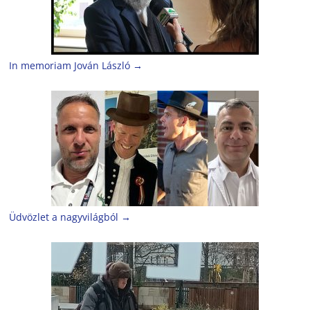
In memoriam Jován László
→
Üdvözlet a nagyvilágból
→