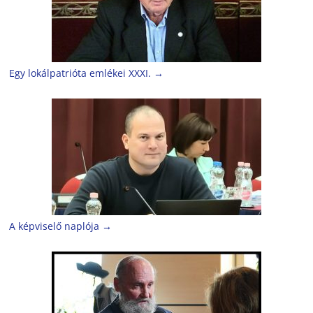
Egy lokálpatrióta emlékei XXXI.
→
A képviselő naplója
→