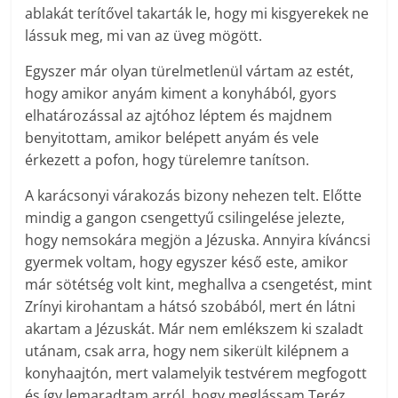
ablakát terítővel takarták le, hogy mi kisgyerekek ne
lássuk meg, mi van az üveg mögött.
Egyszer már olyan türelmetlenül vártam az estét,
hogy amikor anyám kiment a konyhából, gyors
elhatározással az ajtóhoz léptem és majdnem
benyitottam, amikor belépett anyám és vele
érkezett a pofon, hogy türelemre tanítson.
A karácsonyi várakozás bizony nehezen telt. Előtte
mindig a gangon csengettyű csilingelése jelezte,
hogy nemsokára megjön a Jézuska. Annyira kíváncsi
gyermek voltam, hogy egyszer késő este, amikor
már sötétség volt kint, meghallva a csengetést, mint
Zrínyi kirohantam a hátsó szobából, mert én látni
akartam a Jézuskát. Már nem emlékszem ki szaladt
utánam, csak arra, hogy nem sikerült kilépnem a
konyhaajtón, mert valamelyik testvérem megfogott
és így lemaradtam arról, hogy meglássam Teréz