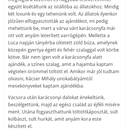
együtt kisétáltunk az istállóba az állatokhoz. Mindig
két lovunk és egy tehenünk volt. Az állatok ilyenkor
jóízűen elfogyasztották az ajándékot, mi pedig
mehettünk be, mert a várva várt karácsonyfa már
ott volt anyám leterített varrógépén. Mellette a
Luca napján tányérba ültetett zöld búza, amelynek
közepén gyertya égett és fehér szalaggal volt körbe
kötve. Bár nem igen volt a karácsonyfa alatt
ajándék, a színes szalag, amit a hajamba kaptam
végtelen örömmel töltött el. Amikor már jól tudtam
olvasni, Kácser Mihály unokabátyámtól
mesekönyveket kaptam ajándékba.
Vacsora után karácsonyi dalokat énekeltünk,
beszélgettünk, majd az egész család az éjféli misére
ment. Utána fogyaszthattunk töltöttkáposztát, sült
kolbászt, sült hurkát, amit anyám kora este
készített el.